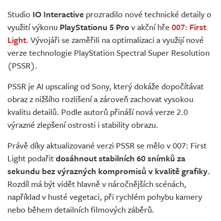
Živě
Studio
IO Interactive
prozradilo nové technické detaily o
využití výkonu
PlayStationu 5 Pro
v akční hře
007: First
Light
. Vývojáři se zaměřili na optimalizaci a využijí nové
verze technologie PlayStation Spectral Super Resolution
(PSSR).
PSSR je AI upscaling od Sony, který dokáže dopočítávat
obraz z nižšího rozlišení a zároveň zachovat vysokou
kvalitu detailů. Podle autorů přináší nová verze 2.0
výrazné zlepšení ostrosti i stability obrazu.
Právě díky aktualizované verzi PSSR se mělo v 007: First
Light podařit
dosáhnout stabilních 60 snímků za
sekundu bez výrazných kompromisů v kvalitě grafiky
.
Rozdíl má být vidět hlavně v náročnějších scénách,
například v husté vegetaci, při rychlém pohybu kamery
nebo během detailních filmových záběrů.