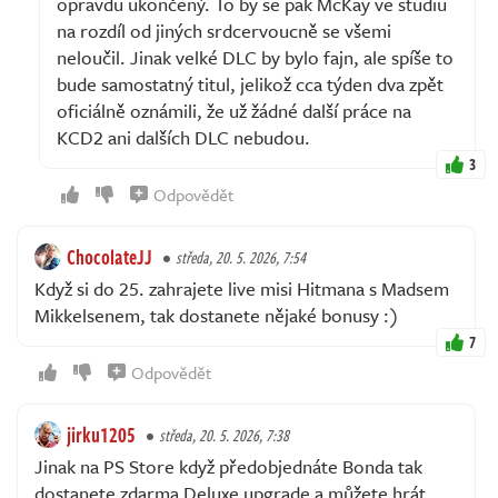
opravdu ukončený. To by se pak McKay ve studiu
na rozdíl od jiných srdcervoucně se všemi
neloučil. Jinak velké DLC by bylo fajn, ale spíše to
bude samostatný titul, jelikož cca týden dva zpět
oficiálně oznámili, že už žádné další práce na
KCD2 ani dalších DLC nebudou.
3
Odpovědět
ChocolateJJ
středa, 20. 5. 2026, 7:54
Když si do 25. zahrajete live misi Hitmana s Madsem
Mikkelsenem, tak dostanete nějaké bonusy :)
7
Odpovědět
jirku1205
středa, 20. 5. 2026, 7:38
Jinak na PS Store když předobjednáte Bonda tak
dostanete zdarma Deluxe upgrade a můžete hrát