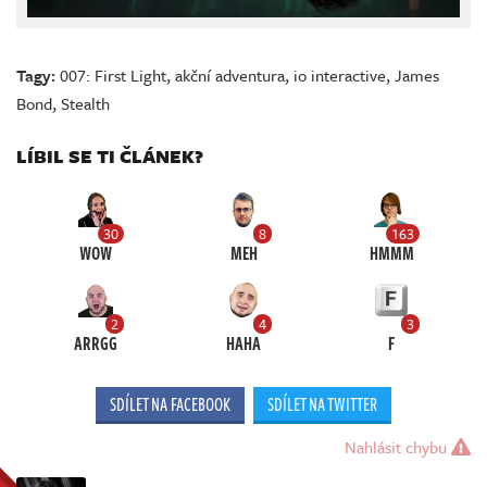
Tagy:
007: First Light
,
akční adventura
,
io interactive
,
James
Bond
,
Stealth
LÍBIL SE TI ČLÁNEK?
30
8
163
WOW
MEH
HMMM
2
4
3
ARRGG
HAHA
F
SDÍLET NA FACEBOOK
SDÍLET NA TWITTER
Nahlásit chybu