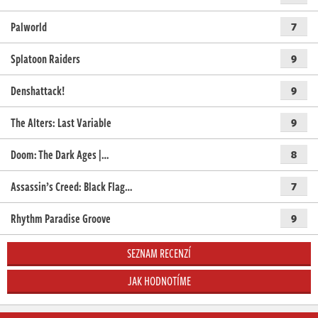
Palworld
7
Splatoon Raiders
9
Denshattack!
9
The Alters: Last Variable
9
Doom: The Dark Ages |…
8
Assassin’s Creed: Black Flag…
7
Rhythm Paradise Groove
9
SEZNAM RECENZÍ
JAK HODNOTÍME