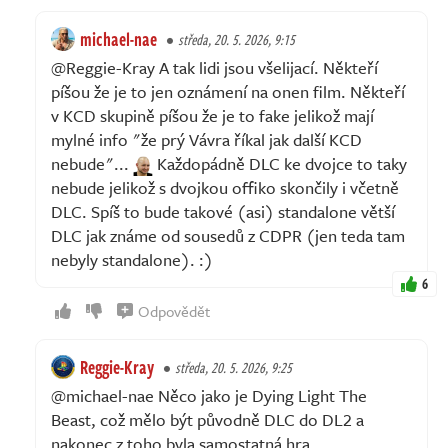
michael-nae
středa, 20. 5. 2026, 9:15
@Reggie-Kray A tak lidi jsou všelijací. Někteří
píšou že je to jen oznámení na onen film. Někteří
v KCD skupině píšou že je to fake jelikož mají
mylné info "že prý Vávra říkal jak další KCD
nebude"...
Každopádně DLC ke dvojce to taky
nebude jelikož s dvojkou offiko skončily i včetně
DLC. Spíš to bude takové (asi) standalone větší
DLC jak známe od sousedů z CDPR (jen teda tam
nebyly standalone). :)
6
Odpovědět
Reggie-Kray
středa, 20. 5. 2026, 9:25
@michael-nae Něco jako je Dying Light The
Beast, což mělo být původně DLC do DL2 a
nakonec z toho byla samostatná hra.