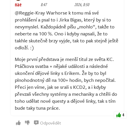
nae
8:47
2026, 8:50
@Reggie-Kray Warhorse k tomu má své
prohlášení a psal to i Jirka Bigas, který by si to
nevymyslel. Každopádně píšu „mohlo“, takže to
neberte na 100 %. Ono i kdyby napsali, že to
takhle skutečně brzy vyjde, tak to pak stejně ještě
odloží. :)
Moje první představa je menší titul ze světa KC.
Ptáčkova svatba + nějaké události a následné
ukončení dějové linky s Erikem. Že by to byl
plnohodnotný díl na 100+ hodin, bych nepočítal.
Přeci jen víme, jak se srali s KCD2, a i kdyby
převzali všechny systémy a mechaniky a chtěli do
toho udělat nové questy a dějové linky, tak s tím
bude taky tuna práce.
4
Odpovědět