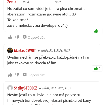
Zemla
15:38
15:39
No zatial co som videl je ta hra plna chromatic
aberration, rozmazane jak svine atd... :D
To kde sme?
zase umelecka vizia developerov? :)
3
Odpovědět
Martas-CSWOT
středa, 20. 5. 2026, 13:27
Uvidím nechám se překvapit, každopádně na hru
jako takovou se docela těším
4
Odpovědět
ShelbyGT500CZ
středa, 20. 5. 2026, 11:52
Nevím jestli to tu bylo, ale hra má po vzoru
filmových bondovek svoji vlastní písničku od Lany