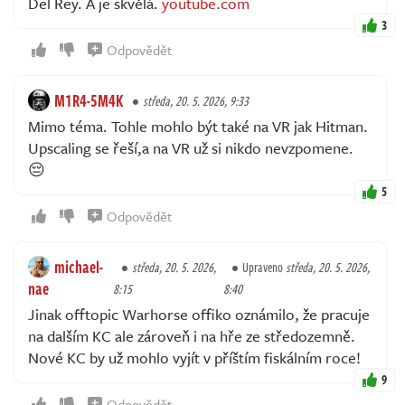
Del Rey. A je skvělá.
youtube.com
3
Odpovědět
M1R4-5M4K
středa, 20. 5. 2026, 9:33
Mimo téma. Tohle mohlo být také na VR jak Hitman.
Upscaling se řeší,a na VR už si nikdo nevzpomene.
😔
5
Odpovědět
michael-
středa, 20. 5. 2026,
Upraveno
středa, 20. 5. 2026,
nae
8:15
8:40
Jinak offtopic Warhorse offiko oznámilo, že pracuje
na dalším KC ale zároveň i na hře ze středozemně.
Nové KC by už mohlo vyjít v příštím fiskálním roce!
9
Odpovědět