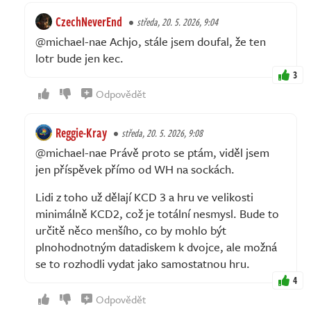
CzechNeverEnd
středa, 20. 5. 2026, 9:04
@michael-nae Achjo, stále jsem doufal, že ten
lotr bude jen kec.
3
Odpovědět
Reggie-Kray
středa, 20. 5. 2026, 9:08
@michael-nae Právě proto se ptám, viděl jsem
jen příspěvek přímo od WH na sockách.
Lidi z toho už dělají KCD 3 a hru ve velikosti
minimálně KCD2, což je totální nesmysl. Bude to
určitě něco menšího, co by mohlo být
plnohodnotným datadiskem k dvojce, ale možná
se to rozhodli vydat jako samostatnou hru.
4
Odpovědět