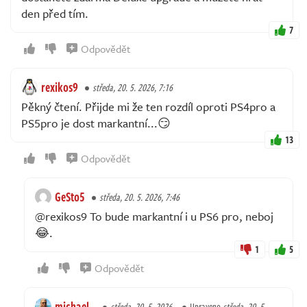
den před tím.
7
Odpovědět
rexikos9
středa, 20. 5. 2026, 7:16
Pěkný čtení. Přijde mi že ten rozdíl oproti PS4pro a
PS5pro je dost markantní...😏
13
Odpovědět
GeSto5
středa, 20. 5. 2026, 7:46
@rexikos9 To bude markantní i u PS6 pro, neboj
😂.
1
5
Odpovědět
michael-
středa, 20. 5. 2026,
Upraveno
středa, 20. 5.