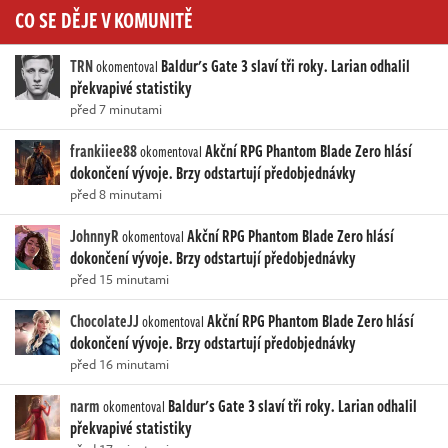
CO SE DĚJE V KOMUNITĚ
TRN
Baldur's Gate 3 slaví tři roky. Larian odhalil
okomentoval
překvapivé statistiky
před 7 minutami
frankiiee88
Akční RPG Phantom Blade Zero hlásí
okomentoval
dokončení vývoje. Brzy odstartují předobjednávky
před 8 minutami
JohnnyR
Akční RPG Phantom Blade Zero hlásí
okomentoval
dokončení vývoje. Brzy odstartují předobjednávky
před 15 minutami
ChocolateJJ
Akční RPG Phantom Blade Zero hlásí
okomentoval
dokončení vývoje. Brzy odstartují předobjednávky
před 16 minutami
narm
Baldur's Gate 3 slaví tři roky. Larian odhalil
okomentoval
překvapivé statistiky