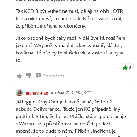
Tak KCD 3 být vůbec nemusí, dělají na obří LOTR
hře a nikdo neví, co bude pak. Někdo zase tvrdil,
že příběh Jindřicha je ukončený.
Jako osobně bych taky radši viděl 2velká rozšíření
jako má W3, než ty malé drobečky malíř, klášter,
kovárna. Té hře by to slušelo víc a zasloužila by si
to.
3
Odpovědět
michael-nae
středa, 20. 5. 2026, 9:33
@Reggie-Kray Ono je hlavně jasné, že to už
nebude Deliverance. Takže jen KC případně jiný
podtitul. S tím, že herec Ptáčka stále spolupracuje
s Warhorse a přestěhoval se do ČR, je dost
možné, že to bude o něm. Příběh Jindřicha je