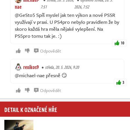
nae
7:51
2026, 7:52
@GeSto5 Spíš myslel jak ten výkon a nové PSSR
využívají v praxi. U PS4pro nebylo pravidlem že by
skoro každá hra měla nějaké vylepšení. Na
PS5pro tomu tak je. :)
10
Odpovědět
rexikos9
středa, 20. 5. 2026, 9:20
@michael-nae přesně 😏
3
Odpovědět
DETAIL K OZNAČENÉ HŘE