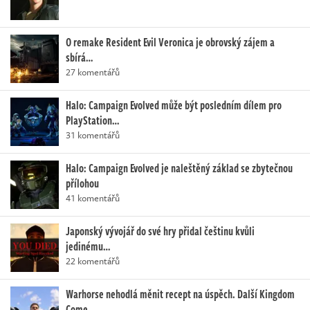
O remake Resident Evil Veronica je obrovský zájem a
sbírá…
27 komentářů
Halo: Campaign Evolved může být posledním dílem pro
PlayStation…
31 komentářů
Halo: Campaign Evolved je naleštěný základ se zbytečnou
přílohou
41 komentářů
Japonský vývojář do své hry přidal češtinu kvůli
jedinému…
22 komentářů
Warhorse nehodlá měnit recept na úspěch. Další Kingdom
Come…