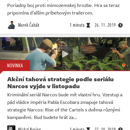
Poriadny boj proti mimozemskej hrozbe. Hra sa teraz
pripomína ďalším príbehovým trailerom.
Marek Čabák
1 minuta
26. 11. 2019
NOVINKA
Akční tahová strategie podle seriálu
Narcos vyjde v listopadu
Kriminální seriál Narcos bude mít vlastní hru. Vzestup a
pád vládce impéria Pabla Escobara zmapuje tahová
strategie Narcos: Rise of the Cartels s dvěma různými
kampaněmi. Bud budete hrát za…
Michal Burian
1 minuta
27. 10. 2019