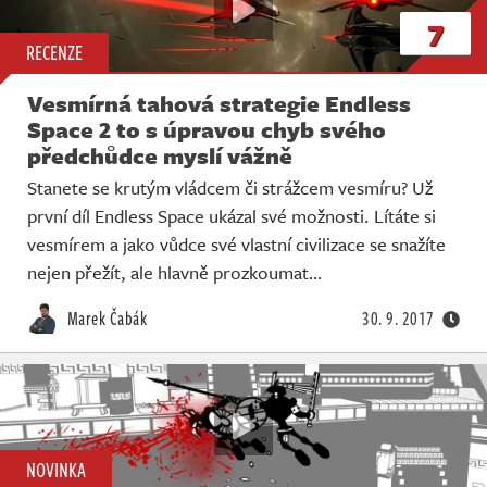
7
RECENZE
Vesmírná tahová strategie Endless
Space 2 to s úpravou chyb svého
předchůdce myslí vážně
Stanete se krutým vládcem či strážcem vesmíru? Už
první díl Endless Space ukázal své možnosti. Lítáte si
vesmírem a jako vůdce své vlastní civilizace se snažíte
nejen přežít, ale hlavně prozkoumat…
Marek Čabák
30. 9. 2017
NOVINKA