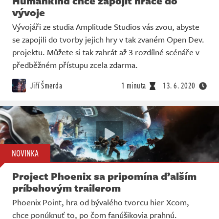
Humankind chce zapojit hráče do
vývoje
Vývojáři ze studia Amplitude Studios vás zvou, abyste
se zapojili do tvorby jejich hry v tak zvaném Open Dev.
projektu. Můžete si tak zahrát až 3 rozdílné scénáře v
předběžném přístupu zcela zdarma.
Jiří Šmerda
1 minuta
13. 6. 2020
NOVINKA
Project Phoenix sa pripomína ďalším
príbehovým trailerom
Phoenix Point, hra od bývalého tvorcu hier Xcom,
chce ponúknuť to, po čom fanúšikovia prahnú.