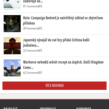
zaměřuje na…
81 komentářů
Halo: Campaign Evolved je naleštěný základ se zbytečnou
přílohou
49 komentářů
Japonský vývojář do své hry přidal češtinu kvůli
jedinému…
22 komentářů
Warhorse nehodlá měnit recept na úspěch. Další Kingdom
Come…
62 komentářů
VÍCE NOVINEK
NAVIGACE
INFORMACE
KOMUNITA