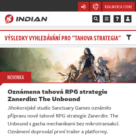
REALMERCH.STORE
Magazín
VÝSLEDKY VYHLEDÁVÁNÍ PRO "TAHOVA STRATEGIA"
Recenze
Videa
NOVINKA
Soutěže
Oznámena tahová RPG strategie
Databáze
Zanerdin: The Unbound
Jihokorejské studio Sanctuary Games oznámilo
Komunita
přípravu nové tahové RPG strategie Zanerdin: The
Unbound s gacha mechanikami bez mikrotransakcí.
Redakce
Oznámení doprovází první trailer a platformy.