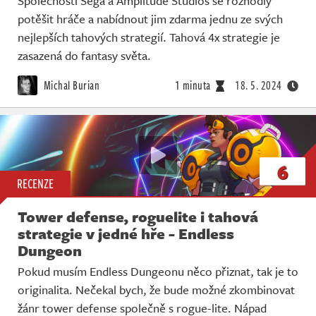
Společnosti Sega a Amplitude Studios se rozhodly
potěšit hráče a nabídnout jim zdarma jednu ze svých
nejlepších tahových strategií. Tahová 4x strategie je
zasazená do fantasy světa.
Michal Burian
1 minuta
18. 5. 2024
6
RECENZE
Tower defense, roguelite i tahová
strategie v jedné hře - Endless
Dungeon
Pokud musím Endless Dungeonu něco přiznat, tak je to
originalita. Nečekal bych, že bude možné zkombinovat
žánr tower defense společně s rogue-lite. Nápad