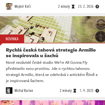
Živě
Mojmír Kočí
2 minuty
23. 2. 2026
NOVINKA
Rychlá česká tahová strategie Armillo
se inspirovala u šachů
Nové nezávislé české studio We’re All Gonna Fly
představilo svou prvotinu. Jde o rychlou tahovou
strategii Armillo, která se odehrává v antickém Římě a
je inspirovaná šachem.
Michal Burian
2 minuty
1. 9. 2025