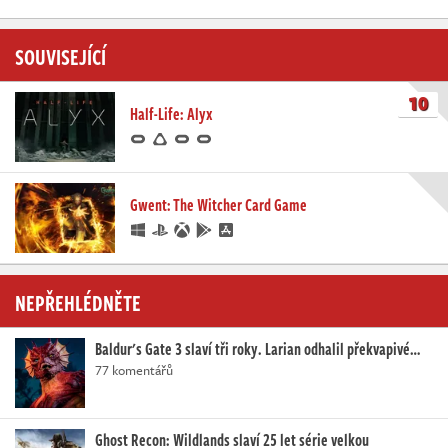
SOUVISEJÍCÍ
10
Half-Life: Alyx
Gwent: The Witcher Card Game
NEPŘEHLÉDNĚTE
Baldur's Gate 3 slaví tři roky. Larian odhalil překvapivé…
77 komentářů
Ghost Recon: Wildlands slaví 25 let série velkou