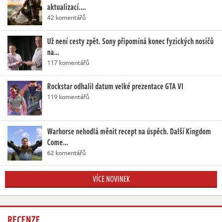
aktualizací.…
42 komentářů
Už není cesty zpět. Sony připomíná konec fyzických nosičů
na…
117 komentářů
Rockstar odhalil datum velké prezentace GTA VI
119 komentářů
Warhorse nehodlá měnit recept na úspěch. Další Kingdom
Come…
62 komentářů
VÍCE NOVINEK
RECENZE