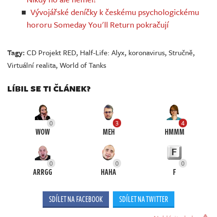
Vývojářské deníčky k českému psychologickému
hororu Someday You'll Return pokračují
Tagy:
CD Projekt RED
,
Half-Life: Alyx
,
koronavirus
,
Stručně
,
Virtuální realita
,
World of Tanks
LÍBIL SE TI ČLÁNEK?
0
3
4
WOW
MEH
HMMM
0
0
0
ARRGG
HAHA
F
SDÍLET NA FACEBOOK
SDÍLET NA TWITTER