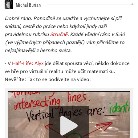
Živě
Michal Burian
Dobré ráno. Pohodlně se usaďte a vychutnejte si při
snídani, cestě do práce nebo kdykoli jindy naši
pravidelnou rubriku
Stručně
. Každé všední ráno v 5:30
(ve výjimečných případech později) vám přinášíme to
nejzajímavější z herního světa.
- V
Half-Life: Alyx
jde dělat spousta věcí, někdo dokonce
ve hře pro virtuální realitu může učit matematiku.
Nevěříte? Tak to se podívejte na video: