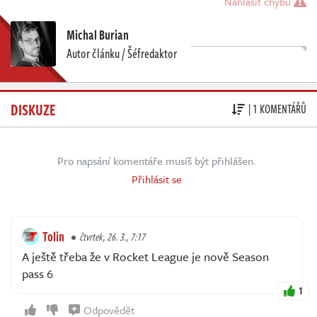
Nahlásit chybu
Michal Burian
Autor článku / Šéfredaktor
DISKUZE
| 1 KOMENTÁŘŮ
Pro napsání komentáře musíš být přihlášen.
Přihlásit se
Tolin
čtvrtek, 26. 3., 7:17
A ještě třeba že v Rocket League je nově Season
pass 6
1
Odpovědět