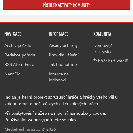
PŘEHLED AKTIVITY KOMUNITY
NAVIGACE
INFORMACE
KOMUNITA
Archiv pořadu
Zásady ochrany
Nejnovější
příspěvky
Redakce pořadu
Pravidla užívání
Žebříček uživatelů
RSS Atom Feed
Jak hodnotíme
NerdFix
Inzerce na
Indianovi
Indian je herní projekt sdružující hráče a hráčky všeho věku
kolem témat o počítačových a konzolových hrách.
Při poskytování služeb nám pomáhají soubory cookie.
Používáním webu vyjadřujete souhlas.
MediaRealms s.r.o.
© 2026