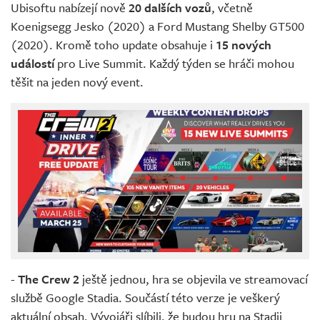
Ubisoftu nabízejí nově
20 dalších vozů
, včetně
Koenigsegg Jesko (2020) a Ford Mustang Shelby GT500
(2020). Kromě toho update obsahuje i
15 nových
událostí
pro Live Summit. Každý týden se hráči mohou
těšit na jeden nový event.
-
The Crew 2
ještě jednou, hra se objevila ve streamovací
službě Google Stadia. Součástí této verze je veškerý
aktuální obsah. Vývojáři slíbili, že budou hru na Stadii