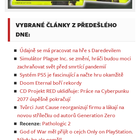
VYBRANÉ ČLÁNKY Z PŘEDEŠLÉHO
DNE:
Údajně se má pracovat na hře s Daredevilem
Simulátor Plague Inc. se změní, hráči budou moci
zachraňovat svět před smrtící pandemií
Systém PS5 je fascinující a načte hru okamžitě
Doom Eternal boří rekordy
CD Projekt RED uklidňuje: Práce na Cyberpunku
2077 úspěšně pokračují
Tvůrci Just Cause reorganizují firmu a lákají na
novou střílečku od autorů Generation Zero
Recenze:
Pathologic 2
God of War měl přijít o cejch Only on PlayStation.
Nikdy ho ale neměl!