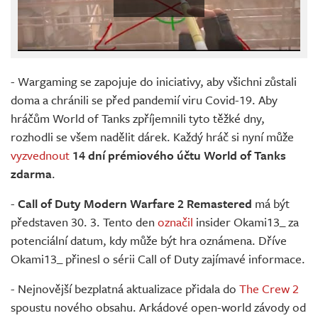
- Wargaming se zapojuje do iniciativy, aby všichni zůstali
doma a chránili se před pandemií viru Covid-19. Aby
hráčům World of Tanks zpříjemnili tyto těžké dny,
rozhodli se všem nadělit dárek. Každý hráč si nyní může
vyzvednout
14 dní prémiového účtu World of Tanks
zdarma
.
-
Call of Duty Modern Warfare 2 Remastered
má být
představen 30. 3. Tento den
označil
insider Okami13_ za
potenciální datum, kdy může být hra oznámena. Dříve
Okami13_ přinesl o sérii Call of Duty zajímavé informace.
- Nejnovější bezplatná aktualizace přidala do
The Crew 2
spoustu nového obsahu. Arkádové open-world závody od