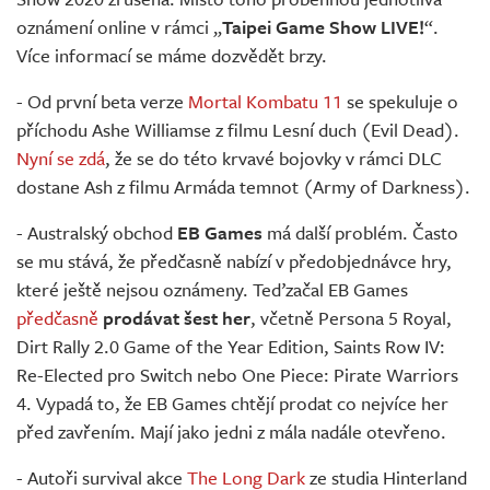
oznámení online v rámci „
Taipei Game Show LIVE!
“.
Více informací se máme dozvědět brzy.
- Od první beta verze
Mortal Kombatu 11
se spekuluje o
příchodu Ashe Williamse z filmu Lesní duch (Evil Dead).
Nyní se zdá
, že se do této krvavé bojovky v rámci DLC
dostane Ash z filmu Armáda temnot (Army of Darkness).
- Australský obchod
EB Games
má další problém. Často
se mu stává, že předčasně nabízí v předobjednávce hry,
které ještě nejsou oznámeny. Teďzačal EB Games
předčasně
prodávat šest her
, včetně Persona 5 Royal,
Dirt Rally 2.0 Game of the Year Edition, Saints Row IV:
Re-Elected pro Switch nebo One Piece: Pirate Warriors
4. Vypadá to, že EB Games chtějí prodat co nejvíce her
před zavřením. Mají jako jedni z mála nadále otevřeno.
- Autoři survival akce
The Long Dark
ze studia Hinterland