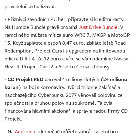
pravidelně aktualizovat.
- Příznivci závodních PC her, připravte si kreditní karty.
Na Humble Bundle právě probíhá
Just Drive Bundle
. V
rámci něho můžete mít za euro WRC 7, MXGP a MotoGP
15. Když zaplatíte alespoň 8,47 euro, získáte ještě Road
Redemption, Project Cars i s upgradem na limitovanou
edici a DiRT 4. Za 12 euro a více se vám odemkne Nascar
Heat 4, Project Cars 2 a Assetto Corsa s bonusy.
-
CD Projekt RED
daroval 4 miliony zlotých (
24 milionů
korun
) na boj s koronaviry. Tvůrci trilogie Zaklínač a
nadcházejícího Cyberpunku 2077 věnovali polovinu ze
společnosti a druhou polovinu soukromě. Ta byla
financována hlavními akcionáři a správní radou firmy CD
Projekt.
- Na
Androidu
si konečně můžete zahrát karetní hru