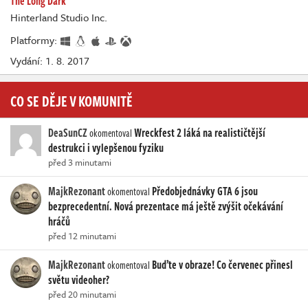
The Long Dark
Hinterland Studio Inc.
Platformy:
Vydání: 1. 8. 2017
CO SE DĚJE V KOMUNITĚ
DeaSunCZ
Wreckfest 2 láká na realističtější
okomentoval
destrukci i vylepšenou fyziku
před 3 minutami
MajkRezonant
Předobjednávky GTA 6 jsou
okomentoval
bezprecedentní. Nová prezentace má ještě zvýšit očekávání
hráčů
před 12 minutami
MajkRezonant
Buďte v obraze! Co červenec přinesl
okomentoval
světu videoher?
před 20 minutami