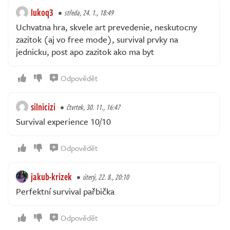
lukoq3
středa, 24. 1., 18:49
Uchvatna hra, skvele art prevedenie, neskutocny
zazitok (aj vo free mode), survival prvky na
jednicku, post apo zazitok ako ma byt
Odpovědět
silnicizi
čtvrtek, 30. 11., 16:47
Survival experience 10/10
Odpovědět
jakub-krizek
úterý, 22. 8., 20:10
Perfektní survival pařbička
Odpovědět