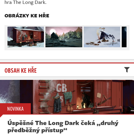
hra The Long Dark.
Živě
OBRÁZKY KE HŘE
OBSAH KE HŘE
NOVINKA
Úspěšné The Long Dark čeká „druhý
předběžný přístup“