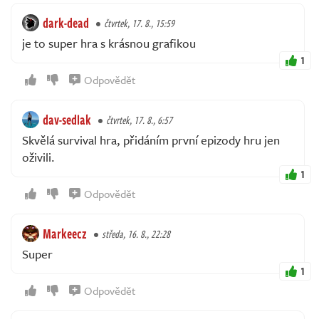
dark-dead
čtvrtek, 17. 8., 15:59
je to super hra s krásnou grafikou
1
Odpovědět
dav-sedlak
čtvrtek, 17. 8., 6:57
Skvělá survival hra, přidáním první epizody hru jen
oživili.
1
Odpovědět
Markeecz
středa, 16. 8., 22:28
Super
1
Odpovědět