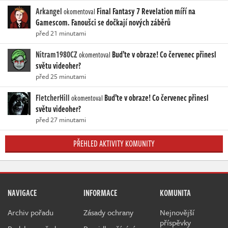
Arkangel
Final Fantasy 7 Revelation míří na
okomentoval
Gamescom. Fanoušci se dočkají nových záběrů
před 21 minutami
Nitram1980CZ
Buďte v obraze! Co červenec přinesl
okomentoval
světu videoher?
před 25 minutami
FletcherHill
Buďte v obraze! Co červenec přinesl
okomentoval
světu videoher?
před 27 minutami
PŘEHLED AKTIVITY KOMUNITY
NAVIGACE
INFORMACE
KOMUNITA
Archiv pořadu
Zásady ochrany
Nejnovější
příspěvky