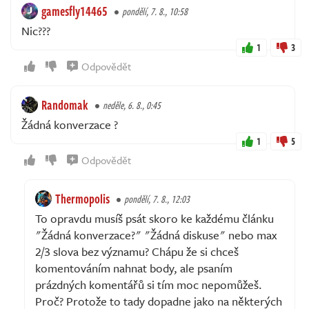
gamesfly14465
pondělí, 7. 8., 10:58
Nic???
1
3
Odpovědět
Randomak
neděle, 6. 8., 0:45
Žádná konverzace ?
1
5
Odpovědět
Thermopolis
pondělí, 7. 8., 12:03
To opravdu musíš psát skoro ke každému článku
"Žádná konverzace?" "Žádná diskuse" nebo max
2/3 slova bez významu? Chápu že si chceš
komentováním nahnat body, ale psaním
prázdných komentářů si tím moc nepomůžeš.
Proč? Protože to tady dopadne jako na některých