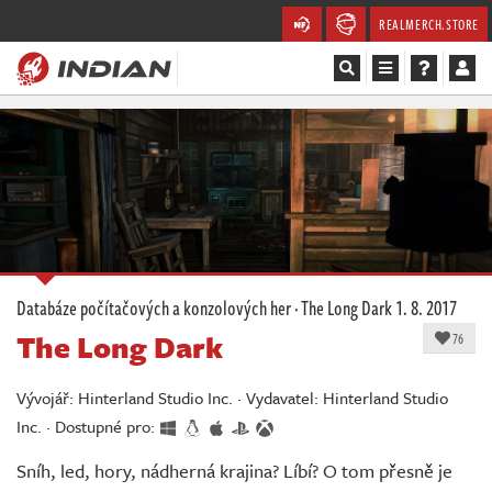
REALMERCH.STORE
Magazín
Recenze
Videa
Soutěže
Databáze počítačových a konzolových her
·
The Long Dark
1. 8. 2017
The Long Dark
Databáze
76
Komunita
Vývojář: Hinterland Studio Inc. · Vydavatel: Hinterland Studio
Inc. · Dostupné pro:
Redakce
Sníh, led, hory, nádherná krajina? Líbí? O tom přesně je