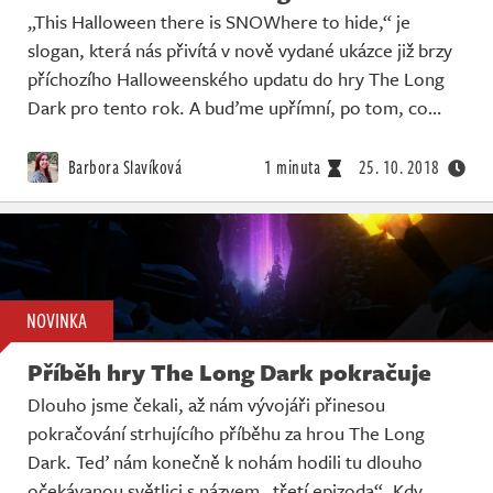
„This Halloween there is SNOWhere to hide,“ je
slogan, která nás přivítá v nově vydané ukázce již brzy
příchozího Halloweenského updatu do hry The Long
Dark pro tento rok. A buďme upřímní, po tom, co…
Barbora Slavíková
1 minuta
25. 10. 2018
NOVINKA
Příběh hry The Long Dark pokračuje
Dlouho jsme čekali, až nám vývojáři přinesou
pokračování strhujícího příběhu za hrou The Long
Dark. Teď nám konečně k nohám hodili tu dlouho
očekávanou světlici s názvem „třetí epizoda“. Kdy