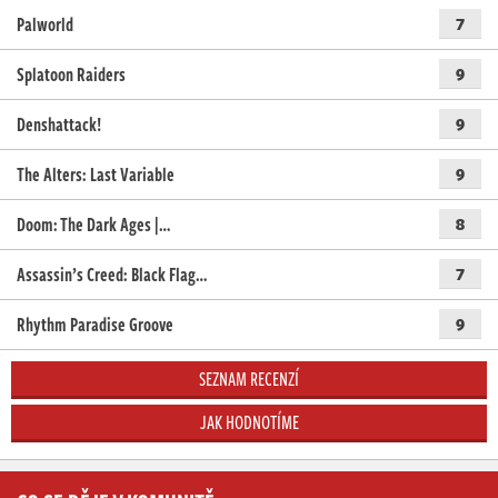
Palworld
7
Splatoon Raiders
9
Denshattack!
9
The Alters: Last Variable
9
Doom: The Dark Ages |…
8
Assassin’s Creed: Black Flag…
7
Rhythm Paradise Groove
9
SEZNAM RECENZÍ
JAK HODNOTÍME