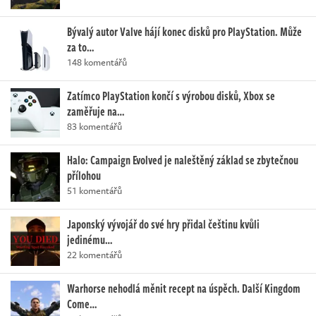
Bývalý autor Valve hájí konec disků pro PlayStation. Může
za to…
148 komentářů
Zatímco PlayStation končí s výrobou disků, Xbox se
zaměřuje na…
83 komentářů
Halo: Campaign Evolved je naleštěný základ se zbytečnou
přílohou
51 komentářů
Japonský vývojář do své hry přidal češtinu kvůli
jedinému…
22 komentářů
Warhorse nehodlá měnit recept na úspěch. Další Kingdom
Come…