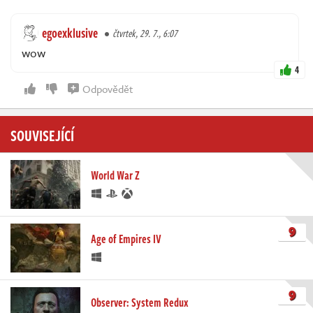
egoexklusive
čtvrtek, 29. 7., 6:07
wow
4
Odpovědět
SOUVISEJÍCÍ
World War Z
9
Age of Empires IV
9
Observer: System Redux