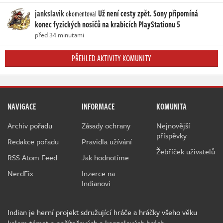
jankslavik
Už není cesty zpět. Sony připomíná
okomentoval
konec fyzických nosičů na krabicích PlayStationu 5
před 34 minutami
PŘEHLED AKTIVITY KOMUNITY
NAVIGACE
INFORMACE
KOMUNITA
Archiv pořadu
Zásady ochrany
Nejnovější
příspěvky
Redakce pořadu
Pravidla užívání
Žebříček uživatelů
RSS Atom Feed
Jak hodnotíme
NerdFix
Inzerce na
Indianovi
Indian je herní projekt sdružující hráče a hráčky všeho věku