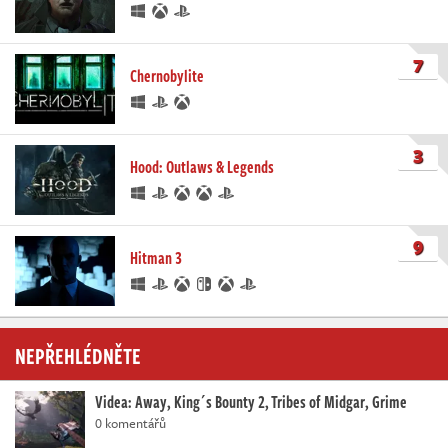
7
Chernobylite
3
Hood: Outlaws & Legends
9
Hitman 3
NEPŘEHLÉDNĚTE
Videa: Away, King´s Bounty 2, Tribes of Midgar, Grime
0 komentářů