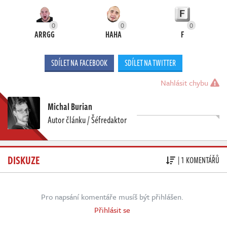
0
0
0
ARRGG
HAHA
F
SDÍLET NA FACEBOOK
SDÍLET NA TWITTER
Nahlásit chybu
Michal Burian
Autor článku / Šéfredaktor
DISKUZE
| 1 KOMENTÁŘŮ
Pro napsání komentáře musíš být přihlášen.
Přihlásit se