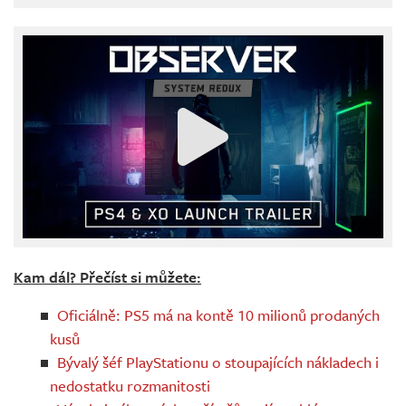
Kam dál? Přečíst si můžete:
Oficiálně: PS5 má na kontě 10 milionů prodaných
kusů
Bývalý šéf PlayStationu o stoupajících nákladech i
nedostatku rozmanitosti