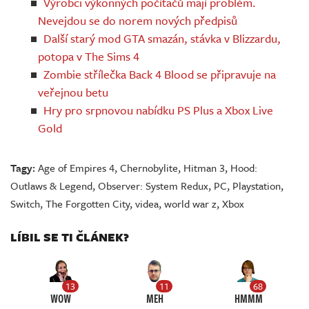
Výrobci výkonných počítačů mají problém.
Nevejdou se do norem nových předpisů
Další starý mod GTA smazán, stávka v Blizzardu,
potopa v The Sims 4
Zombie střílečka Back 4 Blood se připravuje na
veřejnou betu
Hry pro srpnovou nabídku PS Plus a Xbox Live
Gold
Tagy:
Age of Empires 4
,
Chernobylite
,
Hitman 3
,
Hood:
Outlaws & Legend
,
Observer: System Redux
,
PC
,
Playstation
,
Switch
,
The Forgotten City
,
videa
,
world war z
,
Xbox
LÍBIL SE TI ČLÁNEK?
13
11
68
WOW
MEH
HMMM