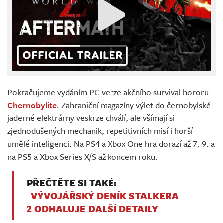
Pokračujeme vydáním PC verze akčního survival hororu
Chernobylite
. Zahraniční magazíny výlet do černobylské
jaderné elektrárny veskrze chválí, ale všímají si
zjednodušených mechanik, repetitivních misí i horší
umělé inteligenci. Na PS4 a Xbox One hra dorazí až 7. 9. a
na PS5 a Xbox Series X/S až koncem roku.
PŘEČTĚTE SI TAKÉ:
VÝVOJÁŘSKÝ DENÍK STALKERA
2 ODHALUJE DALŠÍ DETAILY