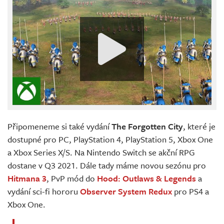
Připomeneme si také vydání
The Forgotten City
, které je
dostupné pro PC, PlayStation 4, PlayStation 5, Xbox One
a Xbox Series X/S. Na Nintendo Switch se akční RPG
dostane v Q3 2021. Dále tady máme novou sezónu pro
Hitmana 3
, PvP mód do
Hood: Outlaws & Legends
a
vydání sci-fi hororu
Observer System Redux
pro PS4 a
Xbox One.