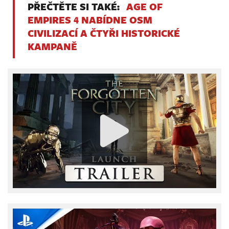
PŘEČTĚTE SI TAKÉ:
AGE OF
EMPIRES 4 NABÍDNE OSM
CIVILIZACÍ A ČTYŘI HISTORICKÉ
KAMPANĚ