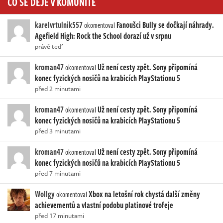
CO SE DĚJE V KOMUNITĚ
karelvrtulnik557
Fanoušci Bully se dočkají náhrady.
okomentoval
Agefield High: Rock the School dorazí už v srpnu
právě teď
kroman47
Už není cesty zpět. Sony připomíná
okomentoval
konec fyzických nosičů na krabicích PlayStationu 5
před 2 minutami
kroman47
Už není cesty zpět. Sony připomíná
okomentoval
konec fyzických nosičů na krabicích PlayStationu 5
před 3 minutami
kroman47
Už není cesty zpět. Sony připomíná
okomentoval
konec fyzických nosičů na krabicích PlayStationu 5
před 7 minutami
Wollgy
Xbox na letošní rok chystá další změny
okomentoval
achievementů a vlastní podobu platinové trofeje
před 17 minutami