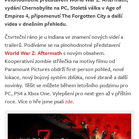
Živě
vydání Chernobylite na PC, Stoletá válka v Age of
Empires 4, připomenutí The Forgotten City a další
videa v dnešním přehledu.
Čtvrteční ráno je u Indiana ve znamení nových videí a
trailerů. Podíváme se na plnohodnotné představení
World War Z: Aftermath
s novým obsahem.
Kooperativní zombie střílečka na motivy filmu od
Paramount Pictures obdrží first-person pohled, nové
lokace, nový bojový systém zblízka, nové zbraně a další
novinky. Těšit se můžete během letošního podzimu pro
PC, PS4 a Xbox One. Vylepšení pro next-gen až v příštím
roce. Více o hře jsme psali
zde
.