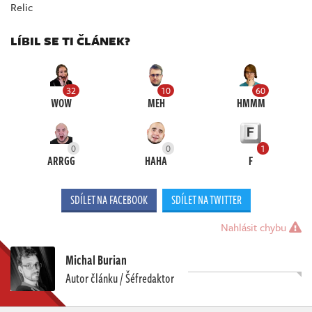
Relic
LÍBIL SE TI ČLÁNEK?
32
10
60
WOW
MEH
HMMM
0
0
1
ARRGG
HAHA
F
SDÍLET NA FACEBOOK
SDÍLET NA TWITTER
Nahlásit chybu
Michal Burian
Autor článku / Šéfredaktor