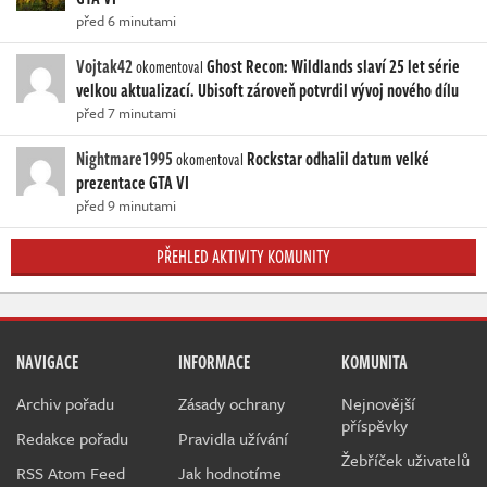
před 6 minutami
Vojtak42
Ghost Recon: Wildlands slaví 25 let série
okomentoval
velkou aktualizací. Ubisoft zároveň potvrdil vývoj nového dílu
před 7 minutami
Nightmare1995
Rockstar odhalil datum velké
okomentoval
prezentace GTA VI
před 9 minutami
PŘEHLED AKTIVITY KOMUNITY
NAVIGACE
INFORMACE
KOMUNITA
Archiv pořadu
Zásady ochrany
Nejnovější
příspěvky
Redakce pořadu
Pravidla užívání
Žebříček uživatelů
RSS Atom Feed
Jak hodnotíme