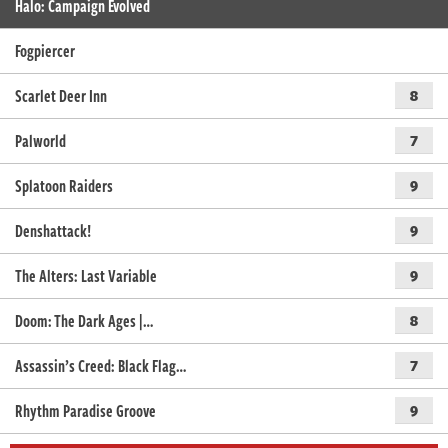
Halo: Campaign Evolved
Fogpiercer
Scarlet Deer Inn
8
Palworld
7
Splatoon Raiders
9
Denshattack!
9
The Alters: Last Variable
9
Doom: The Dark Ages |…
8
Assassin’s Creed: Black Flag…
7
Rhythm Paradise Groove
9