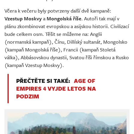
Včera k večeru byly potvrzeny další dvě kampaně:
Vzestup Moskvy
a
Mongolská říše
. Autoři tak mají v
plánu zkombinovat evropskou a asijskou historii. Civilizací
bude celkem osm. Těšit se můžeme na: Anglii
(normanská kampaň), Čínu, Dillíský sultanát, Mongolsko
(kampaň Mongolská říše), Francii (kampaň Stoletá
válka), Abbásovskou dynastii, Svatou říši římskou a Rusko
(kampaň Vzestup Moskvy).
PŘEČTĚTE SI TAKÉ:
AGE OF
EMPIRES 4 VYJDE LETOS NA
PODZIM