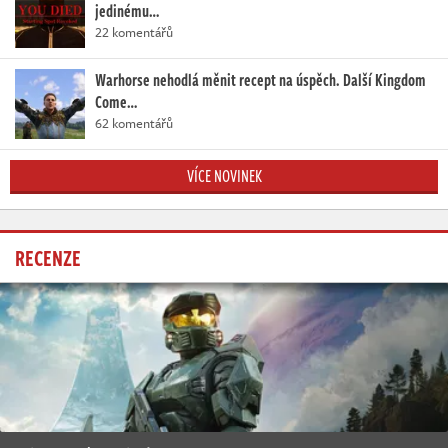
jedinému…
22 komentářů
Warhorse nehodlá měnit recept na úspěch. Další Kingdom
Come…
62 komentářů
VÍCE NOVINEK
RECENZE