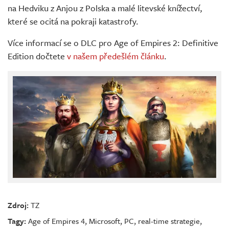
na Hedviku z Anjou z Polska a malé litevské knížectví,
které se ocitá na pokraji katastrofy.
Více informací se o DLC pro Age of Empires 2: Definitive
Edition dočtete
v našem předešlém článku
.
Zdroj:
TZ
Tagy:
Age of Empires 4
,
Microsoft
,
PC
,
real-time strategie
,