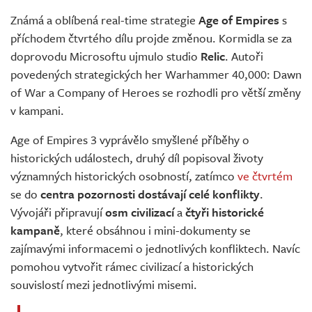
Živě
Známá a oblíbená real-time strategie
Age of Empires
s
příchodem čtvrtého dílu projde změnou. Kormidla se za
doprovodu Microsoftu ujmulo studio
Relic
. Autoři
povedených strategických her Warhammer 40,000: Dawn
of War a Company of Heroes se rozhodli pro větší změny
v kampani.
Age of Empires 3 vyprávělo smyšlené příběhy o
historických událostech, druhý díl popisoval životy
významných historických osobností, zatímco
ve čtvrtém
se do
centra pozornosti dostávají celé konflikty
.
Vývojáři připravují
osm civilizací
a
čtyři historické
kampaně
, které obsáhnou i mini-dokumenty se
zajímavými informacemi o jednotlivých konfliktech. Navíc
pomohou vytvořit rámec civilizací a historických
souvislostí mezi jednotlivými misemi.