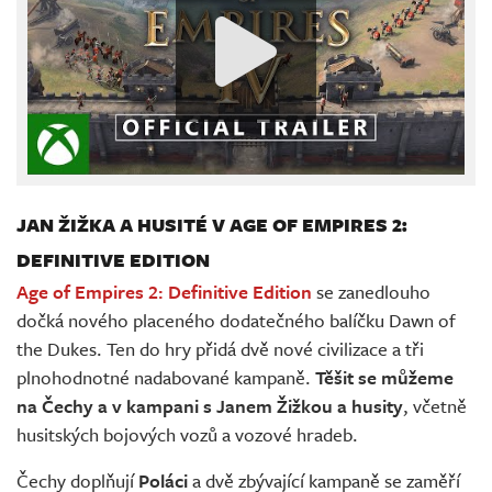
JAN ŽIŽKA A HUSITÉ V AGE OF EMPIRES 2:
DEFINITIVE EDITION
Age of Empires 2: Definitive Edition
se zanedlouho
dočká nového placeného dodatečného balíčku Dawn of
the Dukes. Ten do hry přidá dvě nové civilizace a tři
plnohodnotné nadabované kampaně.
Těšit se můžeme
na Čechy a v kampani s Janem Žižkou a husity
, včetně
husitských bojových vozů a vozové hradeb.
Čechy doplňují
Poláci
a dvě zbývající kampaně se zaměří