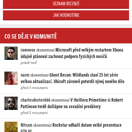
SEZNAM RECENZÍ
JAK HODNOTÍME
CO SE DĚJE V KOMUNITĚ
rawneox
Microsoft před velkým restartem Xboxu
okomentoval
údajně plánoval zachovat podporu fyzických nosičů
právě teď
narm
Ghost Recon: Wildlands slaví 25 let série
okomentoval
velkou aktualizací. Ubisoft zároveň potvrdil vývoj nového dílu
před 3 minutami
charlesdexter666
V thrilleru Primetime si Robert
okomentoval
Pattinson tvrdě došlápne na sexuální predátory
před 5 minutami
Nitram
Rockstar odhalil datum velké prezentace
okomentoval
GTA VI