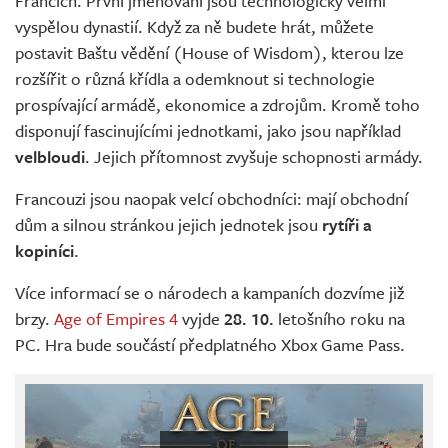
Francích. První jmenovaní jsou technologicky velmi
vyspělou dynastií. Když za ně budete hrát, můžete
postavit Baštu vědění (House of Wisdom), kterou lze
rozšířit o různá křídla a odemknout si technologie
prospívající armádě, ekonomice a zdrojům. Kromě toho
disponují fascinujícími jednotkami, jako jsou například
velbloudi
. Jejich přítomnost zvyšuje schopnosti armády.
Francouzi jsou naopak velcí obchodníci: mají obchodní
dům a silnou stránkou jejich jednotek jsou
rytíři a
kopiníci
.
Více informací se o národech a kampaních dozvíme již
brzy.
Age of Empires 4
vyjde
28. 10.
letošního roku na
PC. Hra bude součástí předplatného Xbox Game Pass.