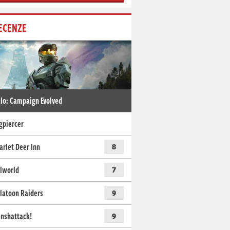
ECENZE
lo: Campaign Evolved
gpiercer
arlet Deer Inn
8
lworld
7
latoon Raiders
9
nshattack!
9