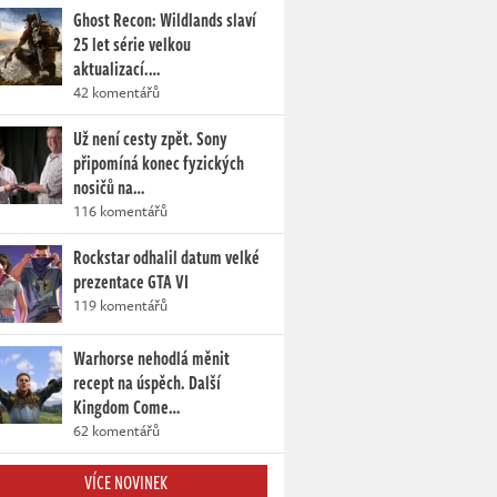
Ghost Recon: Wildlands slaví
25 let série velkou
aktualizací.…
42 komentářů
Už není cesty zpět. Sony
připomíná konec fyzických
nosičů na…
116 komentářů
Rockstar odhalil datum velké
prezentace GTA VI
119 komentářů
Warhorse nehodlá měnit
recept na úspěch. Další
Kingdom Come…
62 komentářů
VÍCE NOVINEK