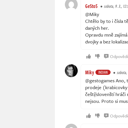
GeSto5
sobota, 9. 3., 12:
@Miky
Chtělo by to i čísla 
daných her.
Opravdu mně zajímá k
dvojky a bez lokaliza
Odpověd
Miky
INDIAN
sobota, 
@gestogames Ano, to 
prodeje (krabicovky 
čeští/slovenští hráči
nejsou. Proto si mus
Odpověd