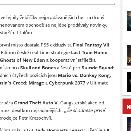
eřejnily žebříčky nejprodávanějších her za druhý
jmenovaném obchodě se nejlépe prodávaly novinky,
starším titulům.
 první místo dostala PS5 exkluzivita
Final Fantasy VII
 Edition české real-time strategie
Last Train Home
,
 Ghosts of New Eden
a kooperativní střílečka
 místo pro
Skull and Bones
a šesté pro
Suicide Squad:
edních čtyřech pozicích jsou
Mario vs. Donkey Kong
,
sin's Creed: Mirage
a
Cyberpunk 2077
v Ultimate
ebruára
Grand Theft Auto V
. Gangsterská akce od
N
 mezi desítkou nejžádanějších.
„Že si odnese první
prodejce Petr Kratochvíl.
ší hra roku 2023, tedy
Hogwarts Legacy
. Třetí je
EA