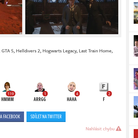
,
GTA 5
,
Helldivers 2
,
Hogwarts Legacy
,
Last Train Home
,
119
1
4
2
HMMM
ARRGG
HAHA
F
NA FACEBOOK
SDÍLET NA TWITTER
Nahlásit chybu