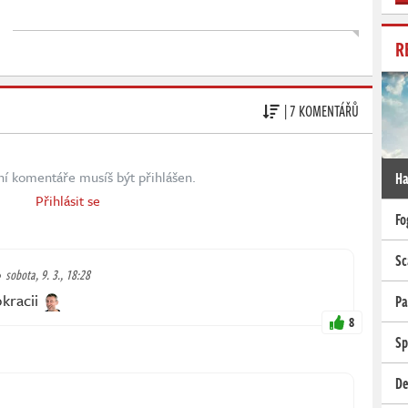
R
| 7 KOMENTÁŘŮ
ní komentáře musíš být přihlášen.
Ha
Přihlásit se
Fo
Sc
sobota, 9. 3., 18:28
okracii
Pa
8
Sp
De