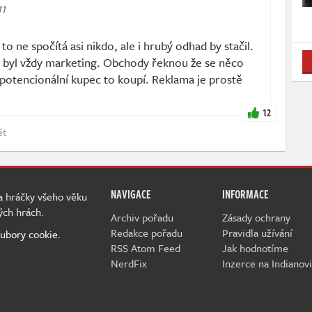
11
o ne spočítá asi nikdo, ale i hrubý odhad by stačil.
 byl vždy marketing. Obchody řeknou že se něco
potencionální kupec to koupí. Reklama je prostě
12
ět
NAVIGACE
INFORMACE
 a hráčky všeho věku
ých hrách.
Archiv pořadu
Zásady ochrany
Redakce pořadu
Pravidla užívání
ubory cookie.
RSS Atom Feed
Jak hodnotíme
NerdFix
Inzerce na Indianovi