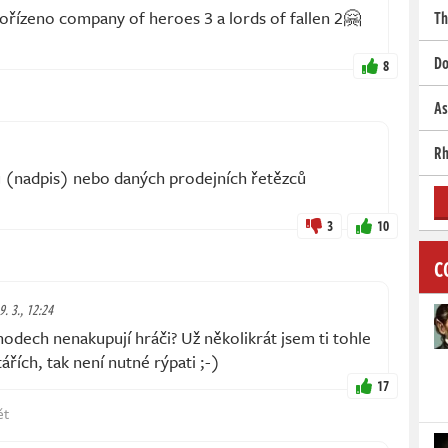
ořízeno company of heroes 3 a lords of fallen 2🤗
Th
Do
8
As
Rh
čů (nadpis) nebo daných prodejních řetězců
3
10
C
9. 3., 12:24
odech nenakupují hráči? Už několikrát jsem ti tohle
řích, tak není nutné rýpati ;-)
17
ět