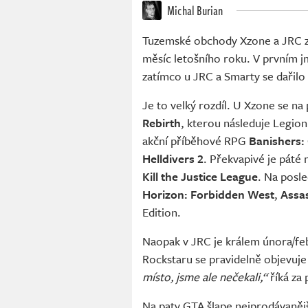
Michal Burian
Tuzemské obchody Xzone a JRC zv
měsíc letošního roku. V prvním 
zatímco u JRC a Smarty se dařilo 
Je to velký rozdíl. U Xzone se na
Rebirth
, kterou následuje Legion
akční příběhové RPG
Banishers:
Helldivers 2
. Překvapivé je páté
Kill the Justice League
. Na posl
Horizon: Forbidden West
,
Assas
Edition.
Naopak v JRC je králem února/f
Rockstaru se pravidelně objevuje
místo, jsme ale nečekali,“
říká za 
Na paty GTA šlape nejprodávaněj