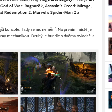
,
God of War: Ragnarök
,
Assasin’s Creed: Mirage
,
ad Redemption 2
,
Marvel’s Spider-Man 2
a
jší konzole. Tady se nic nemění. Na prvním místě je
u-ray mechanikou. Druhý je bundle s dvěma ovladači a