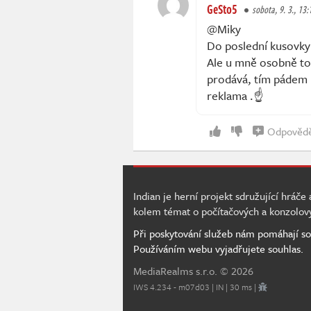
GeSto5
sobota, 9. 3., 13:
@Miky
Do poslední kusovky t
Ale u mně osobně to
prodává, tím pádem 
reklama .☝️
Odpověd
Indian je herní projekt sdružující hráče
kolem témat o počítačových a konzolov
Při poskytování služeb nám pomáhají so
Používáním webu vyjadřujete souhlas.
MediaRealms s.r.o.
© 2026
IWS 4.234 - m07d03 | IN | 30 ms |