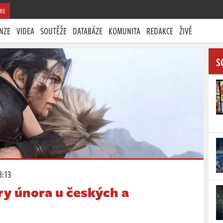
RE
NZE
VIDEA
SOUTĚŽE
DATABÁZE
KOMUNITA
REDAKCE
ŽIVĚ
S
3:13
ry února u českých a