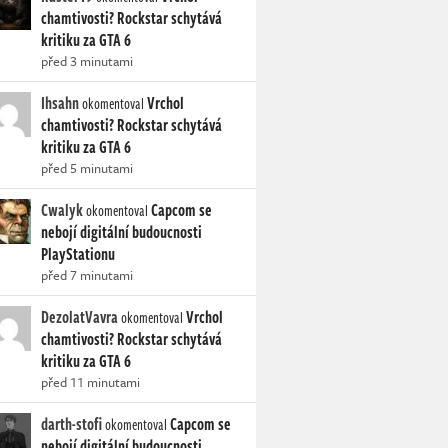
chamtivosti? Rockstar schytává
kritiku za GTA 6
před 3 minutami
Ihsahn
Vrchol
okomentoval
chamtivosti? Rockstar schytává
kritiku za GTA 6
před 5 minutami
Cwalyk
Capcom se
okomentoval
nebojí digitální budoucnosti
PlayStationu
před 7 minutami
DezolatVavra
Vrchol
okomentoval
chamtivosti? Rockstar schytává
kritiku za GTA 6
před 11 minutami
darth-stofi
Capcom se
okomentoval
nebojí digitální budoucnosti