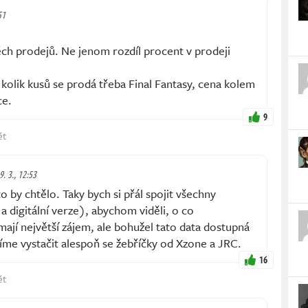
51
těch prodejů. Ne jenom rozdíl procent v prodeji
olik kusů se prodá třeba Final Fantasy, cena kolem
ce.
9
ět
9. 3., 12:53
by chtělo. Taky bych si přál spojit všechny
a digitální verze), abychom viděli, o co
 mají největší zájem, ale bohužel tato data dostupná
íme vystačit alespoň se žebříčky od Xzone a JRC.
16
ět