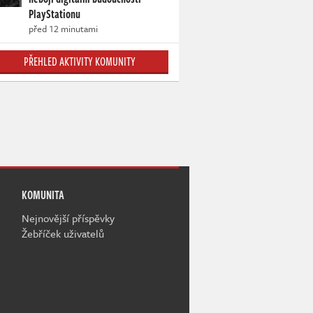
PlayStationu
před 12 minutami
PŘEHLED AKTIVITY KOMUNITY
KOMUNITA
Nejnovější příspěvky
Žebříček uživatelů