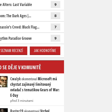
e Alters: Last Variable
9
om: The Dark Ages |…
8
sassin’s Creed: Black Flag…
7
ythm Paradise Groove
9
SEZNAM RECENZÍ
JAK HODNOTÍME
O SE DĚJE V KOMUNITĚ
Cwalyk
Microsoft má
okomentoval
chystat zajímavý limitovaný
ovladač s tematikou Gears of War:
E-Day
před 3 minutami
Raster19
Vrchol
okomentoval