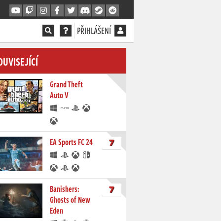
PŘIHLÁŠENÍ
OUVISEJÍCÍ
Grand Theft
Auto V
7
EA Sports FC 24
7
Banishers:
Ghosts of New
Eden