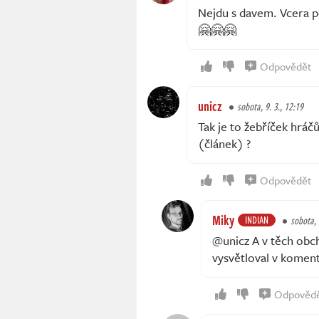
Nejdu s davem. Vcera p
🤗🤗🤗
Odpovědět
unicz
sobota, 9. 3., 12:19
Tak je to žebříček hrá
(článek) ?
Odpovědět
Miky
INDIAN
sobota, 
@unicz A v těch obch
vysvětloval v komentá
Odpověd