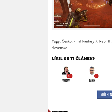
Tagy:
Česko
,
Final Fantasy 7: Rebirth
slovensko
LÍBIL SE TI ČLÁNEK?
18
8
WOW
MEH
SDÍLET 