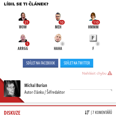
LÍBIL SE TI ČLÁNEK?
21
10
110
WOW
MEH
HMMM
1
0
0
ARRGG
HAHA
F
SDÍLET NA FACEBOOK
SDÍLET NA TWITTER
Nahlásit chybu
Michal Burian
Autor článku / Šéfredaktor
DISKUZE
| 7 KOMENTÁŘŮ