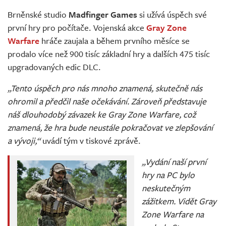
Živě
Brněnské studio
Madfinger Games
si užívá úspěch své
první hry pro počítače. Vojenská akce
Gray Zone
Warfare
hráče zaujala a během prvního měsíce se
prodalo více než 900 tisíc základní hry a dalších 475 tisíc
upgradovaných edic DLC.
„Tento úspěch pro nás mnoho znamená, skutečně nás
ohromil a předčil naše očekávání. Zároveň představuje
náš dlouhodobý závazek ke Gray Zone Warfare, což
znamená, že hra bude neustále pokračovat ve zlepšování
a vývoji,“
uvádí tým v tiskové zprávě.
„Vydání naší první
hry na PC bylo
neskutečným
zážitkem. Vidět Gray
Zone Warfare na