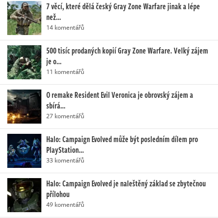
7 věcí, které dělá český Gray Zone Warfare jinak a lépe
než…
14 komentářů
500 tisíc prodaných kopií Gray Zone Warfare. Velký zájem
je o…
11 komentářů
O remake Resident Evil Veronica je obrovský zájem a
sbírá…
27 komentářů
Halo: Campaign Evolved může být posledním dílem pro
PlayStation…
33 komentářů
Halo: Campaign Evolved je naleštěný základ se zbytečnou
přílohou
49 komentářů