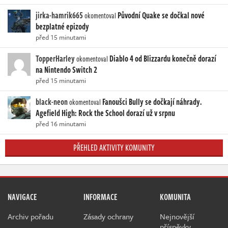
jirka-hamrik665
Původní Quake se dočkal nové
okomentoval
bezplatné epizody
před 15 minutami
TopperHarley
Diablo 4 od Blizzardu konečně dorazí
okomentoval
na Nintendo Switch 2
před 15 minutami
black-neon
Fanoušci Bully se dočkají náhrady.
okomentoval
Agefield High: Rock the School dorazí už v srpnu
před 16 minutami
PŘEHLED AKTIVITY KOMUNITY
NAVIGACE
INFORMACE
KOMUNITA
Archiv pořadu
Zásady ochrany
Nejnovější
příspěvky