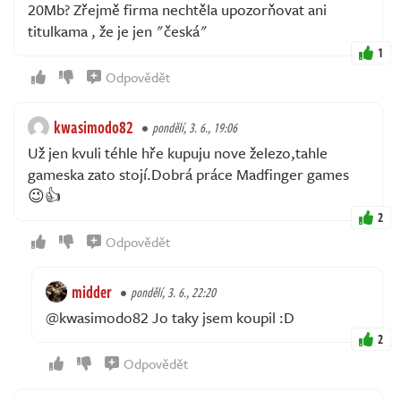
20Mb? Zřejmě firma nechtěla upozorňovat ani
titulkama , že je jen "česká"
1
Odpovědět
kwasimodo82
pondělí, 3. 6., 19:06
Už jen kvuli téhle hře kupuju nove železo,tahle
gameska zato stojí.Dobrá práce Madfinger games
😉👍
2
Odpovědět
midder
pondělí, 3. 6., 22:20
@kwasimodo82 Jo taky jsem koupil :D
2
Odpovědět