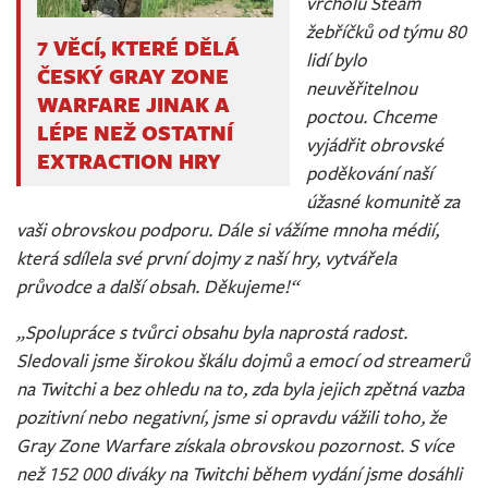
vrcholu Steam
žebříčků od týmu 80
7 VĚCÍ, KTERÉ DĚLÁ
lidí bylo
ČESKÝ GRAY ZONE
neuvěřitelnou
WARFARE JINAK A
poctou. Chceme
LÉPE NEŽ OSTATNÍ
vyjádřit obrovské
EXTRACTION HRY
poděkování naší
úžasné komunitě za
vaši obrovskou podporu. Dále si vážíme mnoha médií,
která sdílela své první dojmy z naší hry, vytvářela
průvodce a další obsah. Děkujeme!“
„Spolupráce s tvůrci obsahu byla naprostá radost.
Sledovali jsme širokou škálu dojmů a emocí od streamerů
na Twitchi a bez ohledu na to, zda byla jejich zpětná vazba
pozitivní nebo negativní, jsme si opravdu vážili toho, že
Gray Zone Warfare získala obrovskou pozornost. S více
než 152 000 diváky na Twitchi během vydání jsme dosáhli