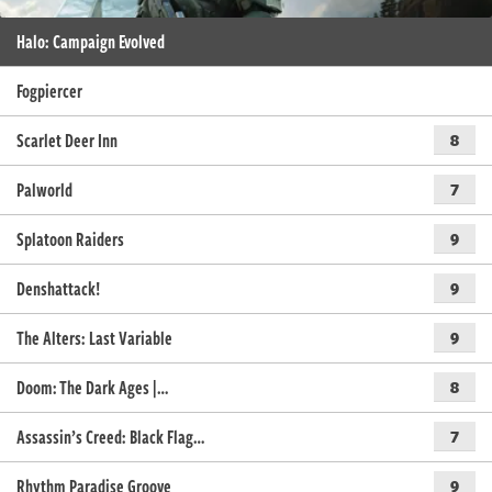
Halo: Campaign Evolved
Fogpiercer
Scarlet Deer Inn
8
Palworld
7
Splatoon Raiders
9
Denshattack!
9
The Alters: Last Variable
9
Doom: The Dark Ages |…
8
Assassin’s Creed: Black Flag…
7
Rhythm Paradise Groove
9