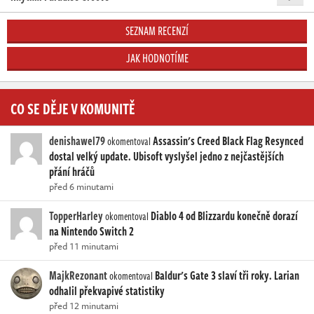
SEZNAM RECENZÍ
JAK HODNOTÍME
CO SE DĚJE V KOMUNITĚ
denishawel79
Assassin's Creed Black Flag Resynced
okomentoval
dostal velký update. Ubisoft vyslyšel jedno z nejčastějších
přání hráčů
před 6 minutami
TopperHarley
Diablo 4 od Blizzardu konečně dorazí
okomentoval
na Nintendo Switch 2
před 11 minutami
MajkRezonant
Baldur's Gate 3 slaví tři roky. Larian
okomentoval
odhalil překvapivé statistiky
před 12 minutami