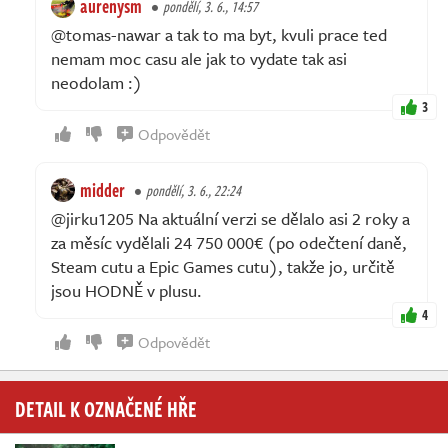
aurenysm
pondělí, 3. 6., 14:57
@tomas-nawar a tak to ma byt, kvuli prace ted
nemam moc casu ale jak to vydate tak asi
neodolam :)
3
Odpovědět
midder
pondělí, 3. 6., 22:24
@jirku1205 Na aktuální verzi se dělalo asi 2 roky a
za měsíc vydělali 24 750 000€ (po odečtení daně,
Steam cutu a Epic Games cutu), takže jo, určitě
jsou HODNĚ v plusu.
4
Odpovědět
DETAIL K OZNAČENÉ HŘE