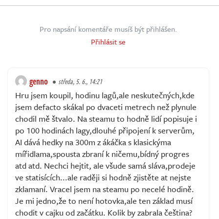
Pro napsání komentáře musíš být přihlášen.
Přihlásit se
genno
středa, 5. 6., 14:21
Hru jsem koupil, hodinu lagů,ale neskutečných,kde
jsem defacto skákal po dvaceti metrech než plynule
chodil mě štvalo. Na steamu to hodně lidí popisuje i
po 100 hodinách lagy,dlouhé připojení k serverům,
AI dává hedky na 300m z ákáčka s klasickýma
mířidlama,spousta zbraní k ničemu,bídný progres
atd atd. Nechci hejtit, ale všude samá sláva,prodeje
ve statisících...ale raději si hodně zjistěte at nejste
zklamaní. Vracel jsem na steamu po necelé hodině.
Je mi jedno,že to není hotovka,ale ten základ musí
chodit v cajku od začátku. Kolik by zabrala čeština?