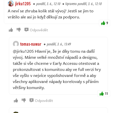
jirku1205
pondělí, 3. 6., 12:10
Upraveno
pondělí, 3. 6., 12:10
A neví se zhruba kolik stál vývoj? Jestli se jim to
vrátilo ale asi jo když děkují za podporu.
9
Odpovědět
tomas-nawar
pondělí, 3. 6., 13:49
@jirku1205 Hlavní je, že je díky tomu na další
vývoj. Máme velké množství nápadů a designu,
takže si vše chceme v Early Accessu otestovat a
prokonzultovat s komunitou aby ve full verzi hry
vše vyšlo v nejvíce vypolishované formě a aby
všechny aplikované nápady korelovaly s přáním
většiny komunity.
11
Odpovědět