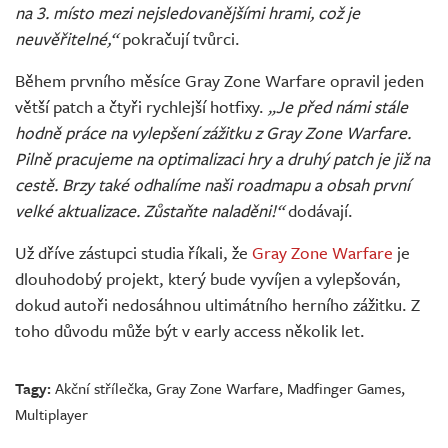
na 3. místo mezi nejsledovanějšími hrami, což je
neuvěřitelné,“
pokračují tvůrci.
Během prvního měsíce Gray Zone Warfare opravil jeden
větší patch a čtyři rychlejší hotfixy.
„Je před námi stále
hodně práce na vylepšení zážitku z Gray Zone Warfare.
Pilně pracujeme na optimalizaci hry a druhý patch je již na
cestě. Brzy také odhalíme naši roadmapu a obsah první
velké aktualizace. Zůstaňte naladěni!“
dodávají.
Už dříve zástupci studia říkali, že
Gray Zone Warfare
je
dlouhodobý projekt, který bude vyvíjen a vylepšován,
dokud autoři nedosáhnou ultimátního herního zážitku. Z
toho důvodu může být v early access několik let.
Tagy:
Akční střílečka
,
Gray Zone Warfare
,
Madfinger Games
,
Multiplayer