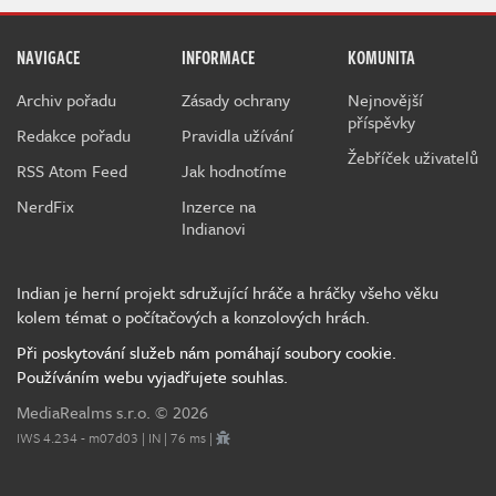
NAVIGACE
INFORMACE
KOMUNITA
Archiv pořadu
Zásady ochrany
Nejnovější
příspěvky
Redakce pořadu
Pravidla užívání
Žebříček uživatelů
RSS Atom Feed
Jak hodnotíme
NerdFix
Inzerce na
Indianovi
Indian je herní projekt sdružující hráče a hráčky všeho věku
kolem témat o počítačových a konzolových hrách.
Při poskytování služeb nám pomáhají soubory cookie.
Používáním webu vyjadřujete souhlas.
MediaRealms s.r.o.
© 2026
IWS 4.234 - m07d03 | IN | 76 ms |