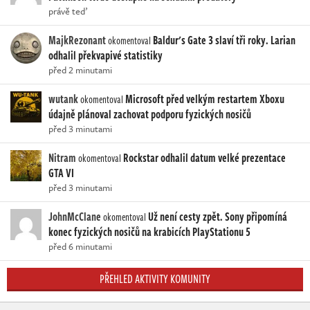
právě teď
MajkRezonant
Baldur's Gate 3 slaví tři roky. Larian
okomentoval
odhalil překvapivé statistiky
před 2 minutami
wutank
Microsoft před velkým restartem Xboxu
okomentoval
údajně plánoval zachovat podporu fyzických nosičů
před 3 minutami
Nitram
Rockstar odhalil datum velké prezentace
okomentoval
GTA VI
před 3 minutami
JohnMcClane
Už není cesty zpět. Sony připomíná
okomentoval
konec fyzických nosičů na krabicích PlayStationu 5
před 6 minutami
PŘEHLED AKTIVITY KOMUNITY