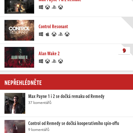
Control Resonant
9
Alan Wake 2
NEPŘEHLÉDNĚTE
Max Payne 1 i 2 se dočká remaku od Remedy
37 komentářů
Control od Remedy se dočká kooperativního spin-offu
9 komentářů