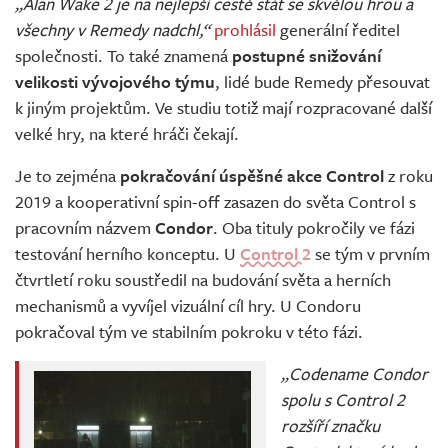
„Alan Wake 2 je na nejlepší cestě stát se skvělou hrou a
všechny v Remedy nadchl,“
prohlásil
generální ředitel
společnosti. To také znamená
postupné snižování
velikosti vývojového týmu
, lidé bude Remedy přesouvat
k jiným projektům. Ve studiu totiž mají rozpracované další
velké hry, na které hráči čekají.
Je to zejména
pokračování úspěšné akce Control
z roku
2019 a kooperativní spin-off zasazen do světa Control s
pracovním názvem
Condor
. Oba tituly pokročily ve fázi
testování herního konceptu. U
Control 2
se tým v prvním
čtvrtletí roku soustředil na budování světa a herních
mechanismů a vyvíjel vizuální cíl hry. U Condoru
pokračoval tým ve stabilním pokroku v této fázi.
„Codename Condor
spolu s Control 2
rozšíří značku