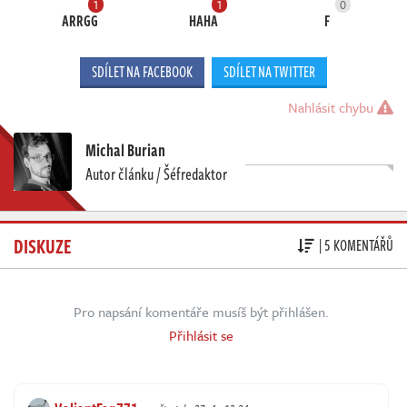
1
1
0
ARRGG
HAHA
F
SDÍLET NA FACEBOOK
SDÍLET NA TWITTER
Nahlásit chybu
Michal Burian
Autor článku / Šéfredaktor
DISKUZE
| 5 KOMENTÁŘŮ
Pro napsání komentáře musíš být přihlášen.
Přihlásit se