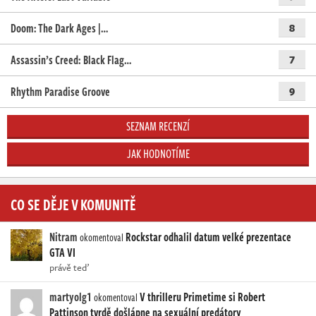
Doom: The Dark Ages |…
8
Assassin’s Creed: Black Flag…
7
Rhythm Paradise Groove
9
SEZNAM RECENZÍ
JAK HODNOTÍME
CO SE DĚJE V KOMUNITĚ
Nitram
Rockstar odhalil datum velké prezentace
okomentoval
GTA VI
právě teď
martyolg1
V thrilleru Primetime si Robert
okomentoval
Pattinson tvrdě došlápne na sexuální predátory