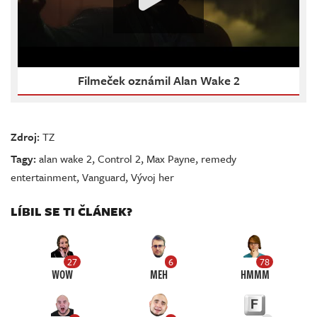
Filmeček oznámil Alan Wake 2
Zdroj:
TZ
Tagy:
alan wake 2
,
Control 2
,
Max Payne
,
remedy
entertainment
,
Vanguard
,
Vývoj her
LÍBIL SE TI ČLÁNEK?
27
6
78
WOW
MEH
HMMM