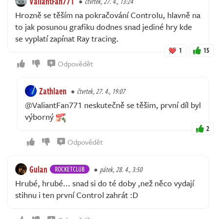
ValiantFan771
čtvrtek, 27. 4., 13:24
Hrozně se těším na pokračování Controlu, hlavně na
to jak posunou grafiku dodnes snad jediné hry kde
se vyplatí zapínat Ray tracing.
1
15
Odpovědět
Zathlaen
čtvrtek, 27. 4., 19:07
@ValiantFan771 neskutečně se těšim, první díl byl
výborný
2
Odpovědět
Gulan
ROCKETCLUB
pátek, 28. 4., 3:50
Hrubé, hrubé... snad si do té doby ,než něco vydají
stihnu i ten první Control zahrát :D