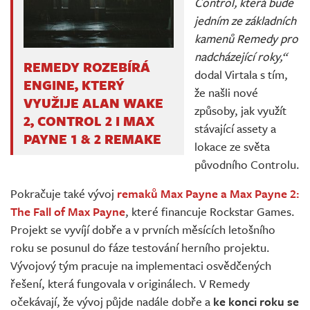
Control, která bude
jedním ze základních
kamenů Remedy pro
nadcházející roky,“
REMEDY ROZEBÍRÁ
dodal Virtala s tím,
ENGINE, KTERÝ
že našli nové
VYUŽIJE ALAN WAKE
způsoby, jak využít
2, CONTROL 2 I MAX
stávající assety a
PAYNE 1 & 2 REMAKE
lokace ze světa
původního Controlu.
Pokračuje také vývoj
remaků Max Payne a Max Payne 2:
The Fall of Max Payne
, které financuje Rockstar Games.
Projekt se vyvíjí dobře a v prvních měsících letošního
roku se posunul do fáze testování herního projektu.
Vývojový tým pracuje na implementaci osvědčených
řešení, která fungovala v originálech. V Remedy
očekávají, že vývoj půjde nadále dobře a
ke konci roku se