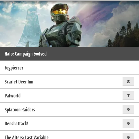
Halo: Campaign Evolved
Fogpiercer
Scarlet Deer Inn
8
Palworld
7
Splatoon Raiders
9
Denshattack!
9
The Alters: Last Variable
9