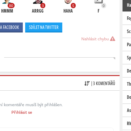
Ha
80
3
5
0
HMMM
ARRGG
HAHA
F
Fo
NA FACEBOOK
SDÍLET NA TWITTER
Sc
Nahlásit chybu
Pa
Sp
De
| 3 KOMENTÁŘŮ
Th
Do
ní komentáře musíš být přihlášen.
As
Přihlásit se
Rh