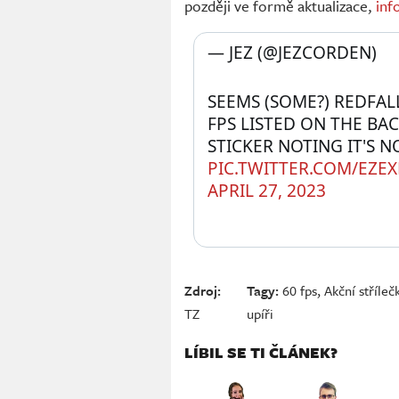
později ve formě aktualizace,
inf
— JEZ (@JEZCORDEN) 
SEEMS (SOME?) REDFALL
FPS LISTED ON THE BAC
PIC.TWITTER.COM/EZ
APRIL 27, 2023
Zdroj:
Tagy:
60 fps
,
Akční stříleč
TZ
upíři
LÍBIL SE TI ČLÁNEK?