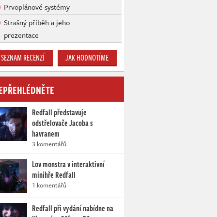
Prvoplánové systémy
Strašný příběh a jeho
prezentace
SEZNAM RECENZÍ
JAK HODNOTÍME
EPŘEHLÉDNĚTE
Redfall představuje
odstřelovače Jacoba s
havranem
3 komentářů
Lov monstra v interaktivní
minihře Redfall
1 komentářů
Redfall při vydání nabídne na