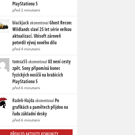
PlayStationu 5
před 2 minutami
blackjack
Ghost Recon:
okomentoval
Wildlands slaví 25 let série velkou
aktualizací. Ubisoft zároveň
potvrdil vývoj nového dílu
před 4 minutami
tomsa55
Už není cesty
okomentoval
zpět. Sony připomíná konec
fyzických nosičů na krabicích
PlayStationu 5
před 6 minutami
Radek-Hajda
Po
okomentoval
grafikách a pamětech přijdou na
řadu základní desky
před 6 minutami
PŘEHLED AKTIVITY KOMUNITY