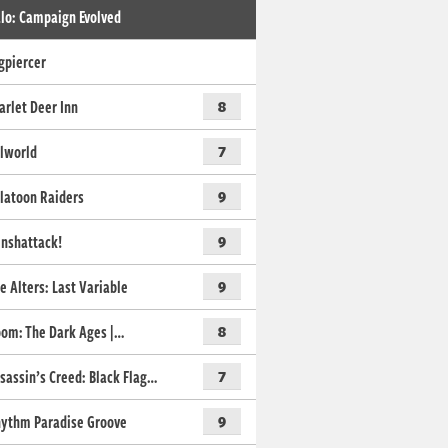
lo: Campaign Evolved
gpiercer
arlet Deer Inn
8
lworld
7
latoon Raiders
9
nshattack!
9
e Alters: Last Variable
9
om: The Dark Ages |…
8
sassin’s Creed: Black Flag…
7
ythm Paradise Groove
9