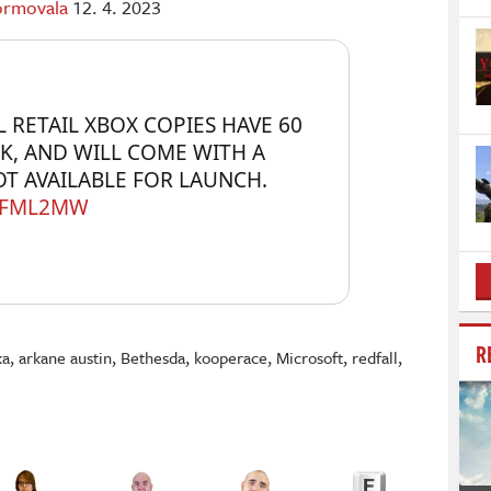
ormovala
12. 4. 2023
 RETAIL XBOX COPIES HAVE 60 
K, AND WILL COME WITH A 
STICKER NOTING IT'S NOT AVAILABLE FOR LAUNCH. 
EXFML2MW
R
ka
,
arkane austin
,
Bethesda
,
kooperace
,
Microsoft
,
redfall
,