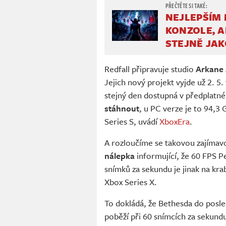
NEJLEPŠÍM 
KONZOLE, A
STEJNĚ JAK
Redfall připravuje studio
Arkane 
Jejich nový projekt vyjde už 2. 5
stejný den dostupná v předplat
stáhnout
, u PC verze je to 94,
Series S, uvádí
XboxEra
.
A rozloučíme se takovou zajímavo
nálepka
informující, že 60 FPS 
snímků za sekundu je jinak na kr
Xbox Series X.
To dokládá, že Bethesda do posled
poběží při 60 snímcích za sekun