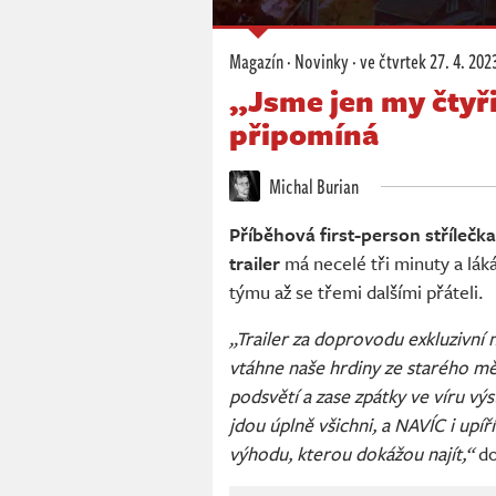
Magazín
·
Novinky
·
ve čtvrtek
27. 4. 202
„Jsme jen my čtyři
připomíná
Michal Burian
Příběhová first-person střílečk
trailer
má necelé tři minuty a láká 
týmu až se třemi dalšími přáteli.
„Trailer za doprovodu exkluzivní 
vtáhne naše hrdiny ze starého m
podsvětí a zase zpátky ve víru výs
jdou úplně všichni, a NAVÍC i up
výhodu, kterou dokážou najít,“
do