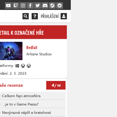
PŘIHLÁŠENÍ
ETAIL K OZNAČENÉ HŘE
Redfall
Arkane Studios
latformy:
dání: 2. 5. 2023
4
aše recenze
/ 10
Celkem fajn atmosféra
...je to v Game Passu?
Nevýrazná náplň a hratelnost