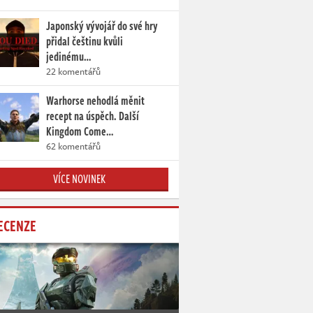
Japonský vývojář do své hry
přidal češtinu kvůli
jedinému…
22 komentářů
Warhorse nehodlá měnit
recept na úspěch. Další
Kingdom Come…
62 komentářů
VÍCE NOVINEK
ECENZE