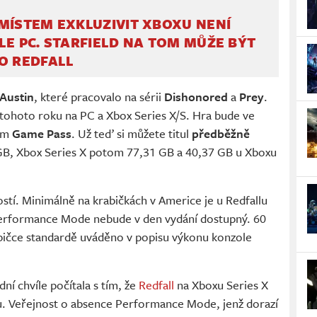
MÍSTEM EXKLUZIVIT XBOXU NENÍ
LE PC. STARFIELD NA TOM MŮŽE BÝT
O REDFALL
Austin
, které pracovalo na sérii
Dishonored
a
Prey
.
. tohoto roku na PC a Xbox Series X/S. Hra bude ve
ném
Game Pass
. Už teď si můžete titul
předběžně
3 GB, Xbox Series X potom 77,31 GB a 40,37 GB u Xboxu
stí. Minimálně na krabičkách v Americe je u Redfallu
Performance Mode nebude v den vydání dostupný. 60
abičce standardě uváděno v popisu výkonu konzole
ní chvíle počítala s tím, že
Redfall
na Xboxu Series X
du. Veřejnost o absence Performance Mode, jenž dorazí