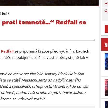
3 16:52
 proti temnotě...“ Redfall se
N
a
Redfall
se připomíná krátce před vydáním.
Launch
hráče na zabíjení upírů na vlastní pěst, stejně tak v
nové cover verze klasické skladby Black Hole Sun
ěsta ve státě Massachusetts do nadpřirozeného
třelů a speciálních schopností. Ve světě, kde po vás
íří bohové, budou naši hrdinové potřebovat každou
čteme se v tiskové zprávě.