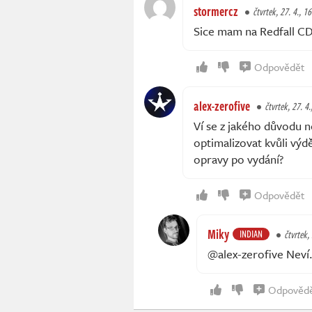
stormercz
čtvrtek, 27. 4., 1
Sice mam na Redfall CDK
Odpovědět
alex-zerofive
čtvrtek, 27. 4.
Ví se z jakého důvodu n
optimalizovat kvůli výd
opravy po vydání?
Odpovědět
Miky
INDIAN
čtvrtek,
@alex-zerofive Neví. 
Odpověd