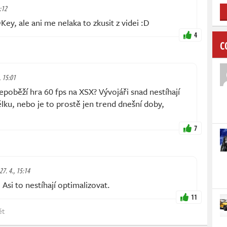
6:12
ey, ale ani me nelaka to zkusit z videi :D
4
C
, 15:01
epoběží hra 60 fps na XSX? Vývojáři snad nestíhají
ělku, nebo je to prostě jen trend dnešní doby,
7
 27. 4., 15:14
Asi to nestíhají optimalizovat.
11
ět