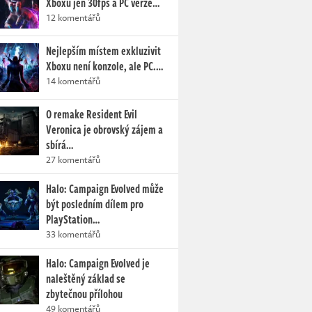
Xboxu jen 30fps a PC verze…
12 komentářů
Nejlepším místem exkluzivit
Xboxu není konzole, ale PC.…
14 komentářů
O remake Resident Evil
Veronica je obrovský zájem a
sbírá…
27 komentářů
Halo: Campaign Evolved může
být posledním dílem pro
PlayStation…
33 komentářů
Halo: Campaign Evolved je
naleštěný základ se
zbytečnou přílohou
49 komentářů