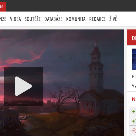
RE
NZE
VIDEA
SOUTĚŽE
DATABÁZE
KOMUNITA
REDAKCE
ŽIVĚ
D
P
Vy
N