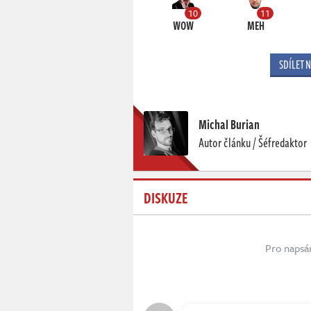
10
11
WOW
MEH
SDÍLET 
Michal Burian
Autor článku / Šéfredaktor
DISKUZE
Pro napsá