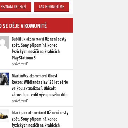
SEZNAM RECENZÍ
JAK HODNOTÍME
O SE DĚJE V KOMUNITĚ
Bublifuk
Už není cesty
okomentoval
zpět. Sony připomíná konec
fyzických nosičů na krabicích
PlayStationu 5
právě teď
MartinVcz
Ghost
okomentoval
Recon: Wildlands slaví 25 let série
velkou aktualizací. Ubisoft
zároveň potvrdil vývoj nového dílu
právě teď
blackjack
Už není cesty
okomentoval
zpět. Sony připomíná konec
fyzických nosičů na krabicích