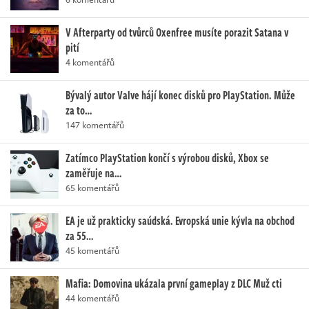
V Afterparty od tvůrců Oxenfree musíte porazit Satana v
pití
4 komentářů
Bývalý autor Valve hájí konec disků pro PlayStation. Může
za to…
147 komentářů
Zatímco PlayStation končí s výrobou disků, Xbox se
zaměřuje na…
65 komentářů
EA je už prakticky saúdská. Evropská unie kývla na obchod
za 55…
45 komentářů
Mafia: Domovina ukázala první gameplay z DLC Muž cti
44 komentářů