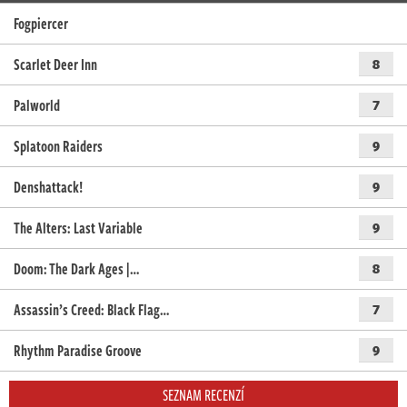
Fogpiercer
Scarlet Deer Inn
8
Palworld
7
Splatoon Raiders
9
Denshattack!
9
The Alters: Last Variable
9
Doom: The Dark Ages |…
8
Assassin’s Creed: Black Flag…
7
Rhythm Paradise Groove
9
SEZNAM RECENZÍ