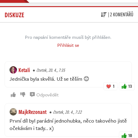
DISKUZE
| 2 KOMENTÁŘŮ
Pro napsání komentáře musíš být přihlášen.
Přihlásit se
Ketali
čtvrtek, 20. 4., 7:35
Jednička byla skvělá. Už se těším 😊
1
13
Odpovědět
MajkRezonant
čtvrtek, 20. 4., 7:22
První díl byl parádní jednohubka, něco takového jistě
očekávám i tady.. x)
10