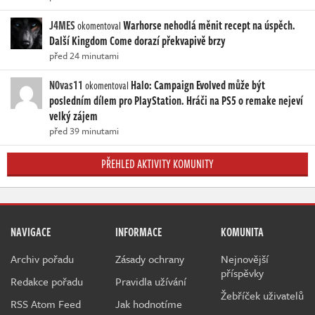
J4MES
Warhorse nehodlá měnit recept na úspěch.
okomentoval
Další Kingdom Come dorazí překvapivě brzy
před 24 minutami
N0vas11
Halo: Campaign Evolved může být
okomentoval
posledním dílem pro PlayStation. Hráči na PS5 o remake nejeví
velký zájem
před 39 minutami
PŘEHLED AKTIVITY KOMUNITY
NAVIGACE
INFORMACE
KOMUNITA
Archiv pořadu
Zásady ochrany
Nejnovější
příspěvky
Redakce pořadu
Pravidla užívání
Žebříček uživatelů
RSS Atom Feed
Jak hodnotíme