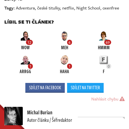
Tagy:
Adventura
,
české titulky
,
netflix
,
Night School
,
oxenfree
LÍBIL SE TI ČLÁNEK?
12
6
69
WOW
MEH
HMMM
1
1
0
ARRGG
HAHA
F
SDÍLET NA FACEBOOK
SDÍLET NA TWITTER
Nahlásit chybu
Michal Burian
Autor článku / Šéfredaktor