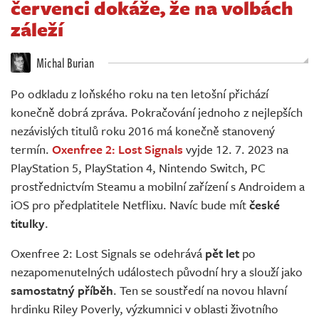
červenci dokáže, že na volbách
Živě
záleží
Michal Burian
Po odkladu z loňského roku na ten letošní přichází
konečně dobrá zpráva. Pokračování jednoho z nejlepších
nezávislých titulů roku 2016 má konečně stanovený
termín.
Oxenfree 2: Lost Signals
vyjde 12. 7. 2023 na
PlayStation 5, PlayStation 4, Nintendo Switch, PC
prostřednictvím Steamu a mobilní zařízení s Androidem a
iOS pro předplatitele Netflixu. Navíc bude mít
české
titulky
.
Oxenfree 2: Lost Signals se odehrává
pět let
po
nezapomenutelných událostech původní hry a slouží jako
samostatný příběh
. Ten se soustředí na novou hlavní
hrdinku Riley Poverly, výzkumnici v oblasti životního