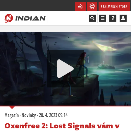
REALMERCH.STORE
Magazín
Recenze
Videa
Soutěže
Databáze
Komunita
Magazín
·
Novinky
·
20. 4. 2023 09:14
Redakce
Oxenfree 2: Lost Signals vám v