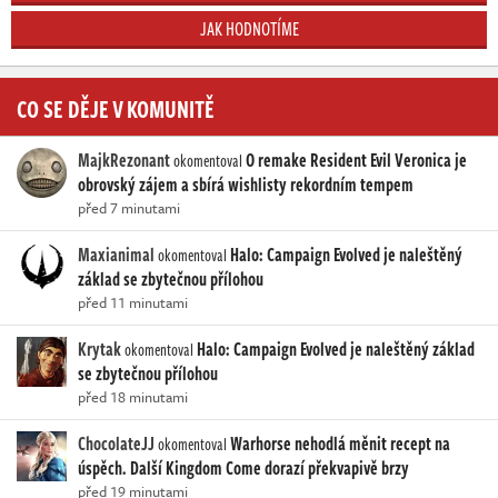
JAK HODNOTÍME
CO SE DĚJE V KOMUNITĚ
MajkRezonant
O remake Resident Evil Veronica je
okomentoval
obrovský zájem a sbírá wishlisty rekordním tempem
před 7 minutami
Maxianimal
Halo: Campaign Evolved je naleštěný
okomentoval
základ se zbytečnou přílohou
před 11 minutami
Krytak
Halo: Campaign Evolved je naleštěný základ
okomentoval
se zbytečnou přílohou
před 18 minutami
ChocolateJJ
Warhorse nehodlá měnit recept na
okomentoval
úspěch. Další Kingdom Come dorazí překvapivě brzy
před 19 minutami