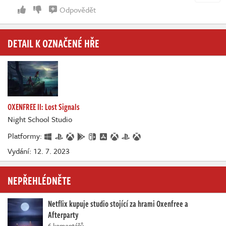
Odpovědět
DETAIL K OZNAČENÉ HŘE
OXENFREE II: Lost Signals
Night School Studio
Platformy:
Vydání: 12. 7. 2023
NEPŘEHLÉDNĚTE
Netflix kupuje studio stojící za hrami Oxenfree a
Afterparty
6 komentářů