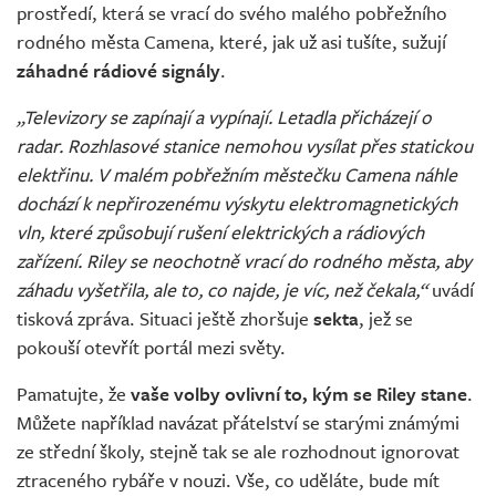
prostředí, která se vrací do svého malého pobřežního
rodného města Camena, které, jak už asi tušíte, sužují
záhadné rádiové signály
.
„Televizory se zapínají a vypínají. Letadla přicházejí o
radar. Rozhlasové stanice nemohou vysílat přes statickou
elektřinu. V malém pobřežním městečku Camena náhle
dochází k nepřirozenému výskytu elektromagnetických
vln, které způsobují rušení elektrických a rádiových
zařízení. Riley se neochotně vrací do rodného města, aby
záhadu vyšetřila, ale to, co najde, je víc, než čekala,“
uvádí
tisková zpráva. Situaci ještě zhoršuje
sekta
, jež se
pokouší otevřít portál mezi světy.
Pamatujte, že
vaše volby ovlivní to, kým se Riley stane
.
Můžete například navázat přátelství se starými známými
ze střední školy, stejně tak se ale rozhodnout ignorovat
ztraceného rybáře v nouzi. Vše, co uděláte, bude mít