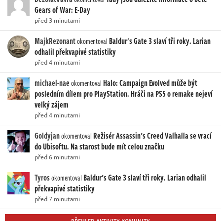
Gears of War: E-Day
před 3 minutami
MajkRezonant
Baldur's Gate 3 slaví tři roky. Larian
okomentoval
odhalil překvapivé statistiky
před 4 minutami
michael-nae
Halo: Campaign Evolved může být
okomentoval
posledním dílem pro PlayStation. Hráči na PS5 o remake nejeví
velký zájem
před 4 minutami
Goldyjan
Režisér Assassin's Creed Valhalla se vrací
okomentoval
do Ubisoftu. Na starost bude mít celou značku
před 6 minutami
Tyros
Baldur's Gate 3 slaví tři roky. Larian odhalil
okomentoval
překvapivé statistiky
před 7 minutami