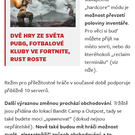
„hardcore“ módu je
možnost převzetí
poloviny inventáře
.
Pro věci si buď
DVĚ HRY ZE SVĚTA
můžete přijít na
PUBG, FOTBALOVÉ
místo smrti, nebo do
KLUBY VE FORTNITE,
kteréhokoli „reclaim
RUST ROSTE
terminálu“ (viz
níže).
Režim pro příležitostné hráče v současné době podporuje
přibližně 10 serverů.
Další výraznou změnou prochází obchodování
. Tržiště
jsou přidána do lokací Bandit Camp a Outpost, tady se
také budete moci „spawnovat“ (dokud nejsou
nepřátelské).
Nově také budou mít hráči možnost
zvolit „elegantnější“ způsob obchodování; a to