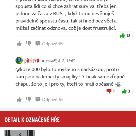
spousta lidí co si chce zahrát survival třeba jen
jednou za čas a v RUST, když tomu nevěnuješ
pravidelně spoustu času, tak si hned bez věcí a
můžeš začínat odznova, což je dost frustrující.
13
Odpovědět
pitris90
pondělí, 8. 2., 12:03
@kozel000 bylo to myšleno s nadsázkou, proto
tam jsou na konci ty smajlíky :D Jinak samozřejmě
chápu, že to je i pro ty, kteří to hrají občasně
1
3
Odpovědět
DETAIL K OZNAČENÉ HŘE