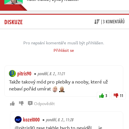
DISKUZE
| 3 KOMENTÁŘŮ
Pro napsání komentáře musíš být přihlášen.
Přihlásit se
pitris90
pondělí, 8. 2., 11:21
Takže takový mód pro plebíky a nooby, které už
nebaví pořád umírat
3
11
Odpovědět
kozel000
pondělí, 8. 2., 11:28
@pitris90 zase takhle bych to neviděl.... je