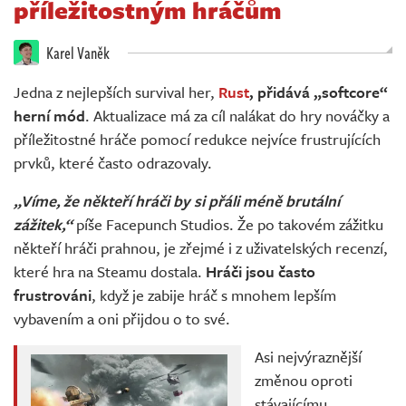
příležitostným hráčům
Živě
Karel Vaněk
Jedna z nejlepších survival her,
Rust
, přidává „softcore“
herní mód
. Aktualizace má za cíl nalákat do hry nováčky a
příležitostné hráče pomocí redukce nejvíce frustrujících
prvků, které často odrazovaly.
„Víme, že někteří hráči by si přáli méně brutální
zážitek,“
píše Facepunch Studios. Že po takovém zážitku
někteří hráči prahnou, je zřejmé i z uživatelských recenzí,
které hra na Steamu dostala.
Hráči jsou často
frustrováni
, když je zabije hráč s mnohem lepším
vybavením a oni přijdou o to své.
Asi nejvýraznější
změnou oproti
stávajícímu