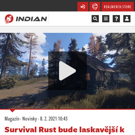
REALMERCH.STORE
Magazín
Recenze
Videa
Soutěže
Databáze
Komunita
Magazín
·
Novinky
·
8. 2. 2021 10:43
Redakce
Survival Rust bude laskavější k