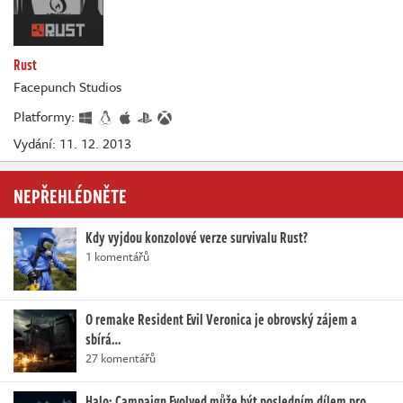
Rust
Facepunch Studios
Platformy:
Vydání: 11. 12. 2013
NEPŘEHLÉDNĚTE
Kdy vyjdou konzolové verze survivalu Rust?
1 komentářů
O remake Resident Evil Veronica je obrovský zájem a
sbírá…
27 komentářů
Halo: Campaign Evolved může být posledním dílem pro