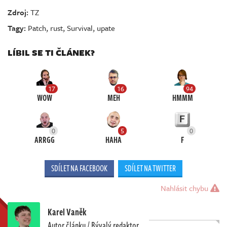
Zdroj:
TZ
Tagy:
Patch
,
rust
,
Survival
,
upate
LÍBIL SE TI ČLÁNEK?
17
16
94
WOW
MEH
HMMM
0
5
0
ARRGG
HAHA
F
SDÍLET NA FACEBOOK
SDÍLET NA TWITTER
Nahlásit chybu
Karel Vaněk
Autor článku / Bývalý redaktor