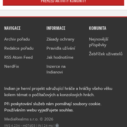
PŘEHLED AKTIVITY KOMUNITY
NAVIGACE
INFORMACE
KOMUNITA
Archiv pořadu
Zásady ochrany
Nejnovější
příspěvky
Redakce pořadu
Pravidla užívání
Žebříček uživatelů
RSS Atom Feed
Jak hodnotíme
NerdFix
Inzerce na
Indianovi
Indian je herní projekt sdružující hráče a hráčky všeho věku
kolem témat o počítačových a konzolových hrách.
Při poskytování služeb nám pomáhají soubory cookie.
Používáním webu vyjadřujete souhlas.
MediaRealms s.r.o.
© 2026
IWS 4.234 - m07d03 | IN | 24 ms |