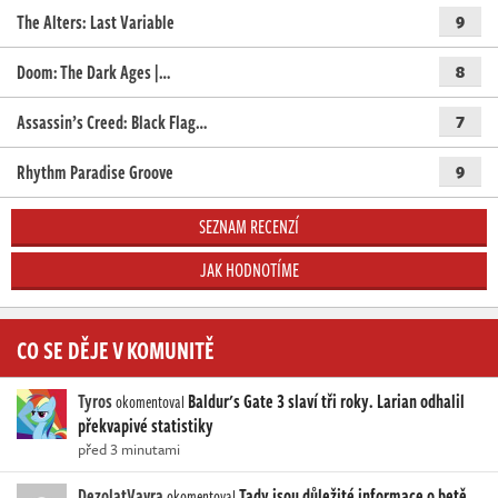
The Alters: Last Variable
9
Doom: The Dark Ages |…
8
Assassin’s Creed: Black Flag…
7
Rhythm Paradise Groove
9
SEZNAM RECENZÍ
JAK HODNOTÍME
CO SE DĚJE V KOMUNITĚ
Tyros
Baldur's Gate 3 slaví tři roky. Larian odhalil
okomentoval
překvapivé statistiky
před 3 minutami
DezolatVavra
Tady jsou důležité informace o betě
okomentoval