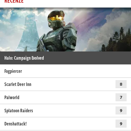
RECENZE
Halo: Campaign Evolved
Fogpiercer
Scarlet Deer Inn
8
Palworld
7
Splatoon Raiders
9
Denshattack!
9