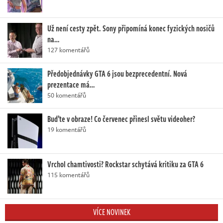
Už není cesty zpět. Sony připomíná konec fyzických nosičů
na…
127 komentářů
Předobjednávky GTA 6 jsou bezprecedentní. Nová
prezentace má…
50 komentářů
Buďte v obraze! Co červenec přinesl světu videoher?
19 komentářů
Vrchol chamtivosti? Rockstar schytává kritiku za GTA 6
115 komentářů
VÍCE NOVINEK