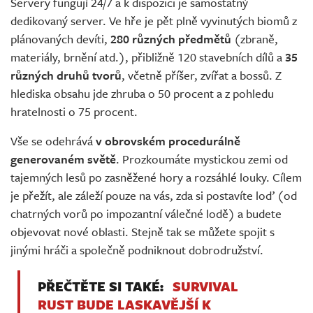
Servery fungují 24/7 a k dispozici je samostatný
dedikovaný server. Ve hře je pět plně vyvinutých biomů z
plánovaných devíti,
280 různých předmětů
(zbraně,
materiály, brnění atd.), přibližně 120 stavebních dílů a
35
různých druhů tvorů
, včetně příšer, zvířat a bossů. Z
hlediska obsahu jde zhruba o 50 procent a z pohledu
hratelnosti o 75 procent.
Vše se odehrává
v obrovském procedurálně
generovaném světě
. Prozkoumáte mystickou zemi od
tajemných lesů po zasněžené hory a rozsáhlé louky. Cílem
je přežít, ale záleží pouze na vás, zda si postavíte loď (od
chatrných vorů po impozantní válečné lodě) a budete
objevovat nové oblasti. Stejně tak se můžete spojit s
jinými hráči a společně podniknout dobrodružství.
PŘEČTĚTE SI TAKÉ:
SURVIVAL
RUST BUDE LASKAVĚJŠÍ K