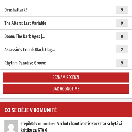
Denshattack!
9
The Alters: Last Variable
9
Doom: The Dark Ages |…
8
Assassin’s Creed: Black Flag…
7
Rhythm Paradise Groove
9
SEZNAM RECENZÍ
JAK HODNOTÍME
CO SE DĚJE V KOMUNITĚ
stepik0dv
Vrchol chamtivosti? Rockstar schytává
okomentoval
kritiku za GTA 6