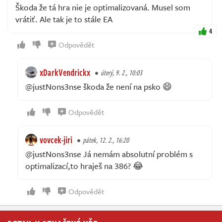
Škoda že tá hra nie je optimalizovaná. Musel som
vrátiť. Ale tak je to stále EA
4
Odpovědět
xDarkVendrickx
úterý, 9. 2., 10:03
@justNons3nse škoda že není na psko 😄
Odpovědět
vovcek-jiri
pátek, 12. 2., 16:20
@justNons3nse Já nemám absolutní problém s
optimalizací,to hraješ na 386? 😂
Odpovědět