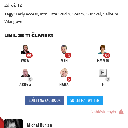
Zdroj:
TZ
Tagy:
Early access
,
Iron Gate Studio
,
Steam
,
Survival
,
Valheim
,
Vikingové
LÍBIL SE TI ČLÁNEK?
55
13
84
WOW
MEH
HMMM
0
5
0
ARRGG
HAHA
F
SDÍLET NA FACEBOOK
SDÍLET NA TWITTER
Nahlásit chybu
Michal Burian