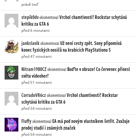
právě teď
stepik0dv
Vrchol chamtivosti? Rockstar schytává
okomentoval
kritiku za GTA 6
před 6 minutami
jankslavik
Už není cesty zpět. Sony připomíná
okomentoval
konec fyzických nosičů na krabicích PlayStationu 5
před 47 minutami
Nitram1980CZ
Buďte v obraze! Co červenec přinesl
okomentoval
světu videoher?
před 51 minutami
CorradoVR6cz
Vrchol chamtivosti? Rockstar
okomentoval
schytává kritiku za GTA 6
před 54 minutami
Fluffy
EA má pod novým vlastníkem šetřit. Zvažuje
okomentoval
prodej studií i známých značek
před 54 minutami