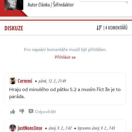
Autor článku / Šéfredaktor
DISKUZE
| 4 KOMENTÁŘŮ
Pro napsání komentáře musíš být přihlášen.
Přihlásit se
Cermmi
pátek, 12. 2., 21:49
Hraju od minulého od pátku 5.2 a musím říct že je to
paráda.
Odpovědět
justNons3nse
úterý, 9. 2., 7:42
Upraveno
úterý, 9. 2., 7:43