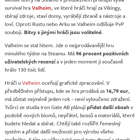
Živě
survival hra
Valheim
, ve které hráči hrají za Vikingy,
sbírají zdroje, staví domy, vyrábějí zbraně a nástroje a
loví. Oproti Rustu nebo Arku se Valheim odlišuje PvP
souboji.
Bitvy s jinými hráči jsou volitelné
.
Valheim se stal hitem. Jde o nejprodávanější hru
minulého týdne na Steamu. Má
96 procent pozitivních
uživatelských recenzí
a v jeden moment ji současně
hrálo 130 tisíc lidí.
Hráči u
Valheim
oceňují grafické zpracování. V
předběžném přístupu, kde se hra prodává za
16,79 eur
,
má zůstat nejméně jeden rok – není vyloučeno zdražení.
Tvůrci ze studia Iron Gate AB plánují
přidat další obsah
v
podobě nových biomů, nepřátel, bossů a materiálů, které
budete hledat a sbírat. Chtějí také rozšířit řemeslný
systém a přidat další možnosti pro výrobu všeho
možného. S tím se vážou také nové typy zbraní a staveb,