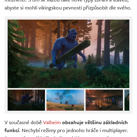
abyste si mohli vikingskou pevnosti přizpůsobit dle svého.
V současné době
Valheim
obsahuje většinu základních
funkcí
. Nechybí režimy pro jednoho hráče i multiplayer.