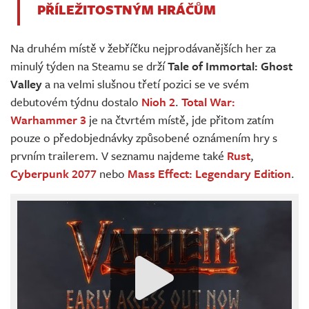
PŘÍLEŽITOSTNÝM HRÁČŮM
Na druhém místě v žebříčku nejprodávanějších her za
minulý týden na Steamu se drží
Tale of Immortal: Ghost
Valley
a na velmi slušnou třetí pozici se ve svém
debutovém týdnu dostalo
Nioh 2
.
Total War:
Warhammer 3
je na čtvrtém místě, jde přitom zatím
pouze o předobjednávky způsobené oznámením hry s
prvním trailerem. V seznamu najdeme také
Rust
,
Cyberpunk 2077
nebo
Mass Effect: Legendary Edition
.