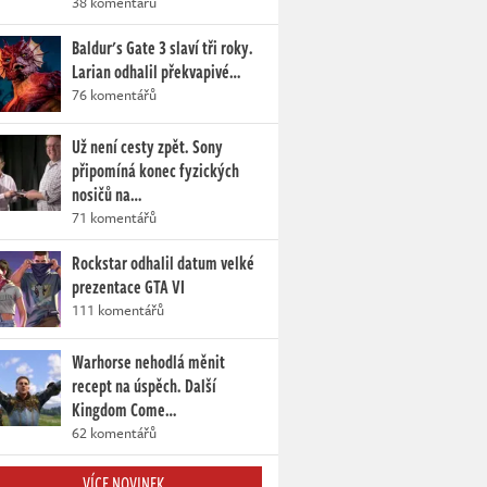
38 komentářů
Baldur's Gate 3 slaví tři roky.
Larian odhalil překvapivé…
76 komentářů
Už není cesty zpět. Sony
připomíná konec fyzických
nosičů na…
71 komentářů
Rockstar odhalil datum velké
prezentace GTA VI
111 komentářů
Warhorse nehodlá měnit
recept na úspěch. Další
Kingdom Come…
62 komentářů
VÍCE NOVINEK