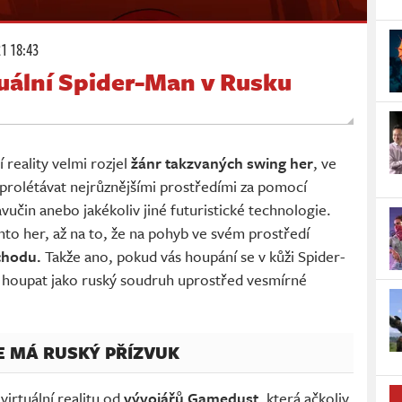
21 18:43
tuální Spider-Man v Rusku
í reality velmi rozjel
žánr takzvaných swing her
, ve
prolétávat nejrůznějšími prostředími za pomocí
avučin anebo jakékoliv jiné futuristické technologie.
hto her, až na to, že na pohyb ve svém prostředí
chodu.
Takže ano, pokud vás houpání se v kůži Spider-
houpat jako ruský soudruh uprostřed vesmírné
E MÁ RUSKÝ PŘÍZVUK
virtuální realitu od
vývojářů Gamedust
, která ačkoliv