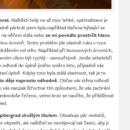
govat.
Naštěstí tedy ne až moc lehké, optimalizace je
ně párkrát jsem byla například tlačena hýbající se
h na něčem stála nebo
se mi povedlo prostrčit hlavu
elou úroveň. Tento problém jde vlastně ruku v ruce
drážením od stěn. Například při bonusových úrovních,
lavním cílem být rychlý – samozřejmě. Jenže sebelehčí
o odhodí do úplně jiného směru letu, případně vás
 úplně. Kdyby toto byla stálá vlastnost, tak je to
 to děje naprosto náhodně.
Občas vás stěna odhodí
o vás naopak žďuchne tím způsobem, že vás zachrání
 Jednoduše řečeno, velmi brzo se naučíte, že přibližovat
pad.
pitergrad skvělým titulem
. Obsahuje pár neduhů,
 okyselit, ale naštěstí se neobjevují tak často, aby ji