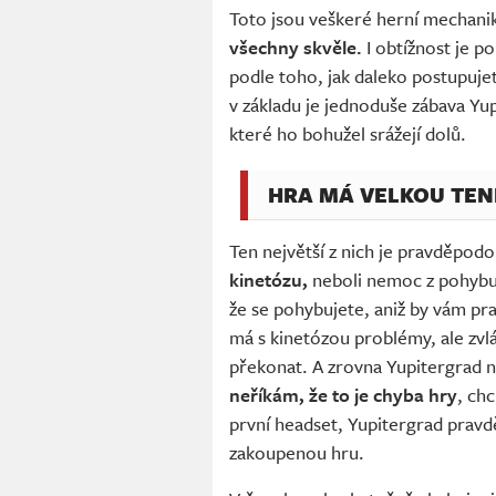
Toto jsou veškeré herní mechani
všechny skvěle.
I obtížnost je p
podle toho, jak daleko postupuje
v základu je jednoduše zábava Y
které ho bohužel srážejí dolů.
HRA MÁ VELKOU TEN
Ten největší z nich je pravděpod
kinetózu,
neboli nemoc z pohybu
že se pohybujete, aniž by vám pra
má s kinetózou problémy, ale zvláš
překonat. A zrovna Yupitergrad n
neříkám, že to je chyba hry
, chc
první headset, Yupitergrad pravd
zakoupenou hru.