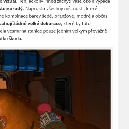
je
vizuál
. Ten, ačkoliv ihned zachytí vaše oko a vypadá
 stejnorodý
. Naprosto všechny místnosti, které
ejné kombinace barev šedé, oranžové, modré a občas
sahují žádné velké dekorace
, které by tuto
 celá vesmírná stanice pouze jedním velkým převážně
tku škoda.