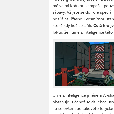
má velmi krátkou kampaň – pouze
zábavy. Vžijete se do role speci
posílá na úžasnou vesmírnou stani
které kdy lidé spatřili.
Celá hra 
faktu, že i umělá inteligence tét
Umělá inteligence jménem AI-sha 
obsahuje, z čehož se dá lehce uso
To se ovšem od takovéto logické a