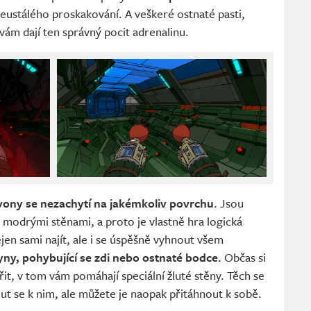
eustálého proskakování. A veškeré ostnaté pasti,
vám dají ten správný pocit adrenalinu.
vony se nezachytí na jakémkoliv povrchu
. Jsou
 modrými stěnami, a proto je vlastně hra logická
nejen sami najít, ale i se úspěšně vyhnout všem
yny, pohybující se zdi nebo ostnaté bodce.
Občas si
it, v tom vám pomáhají speciální žluté stěny. Těch se
ut se k nim, ale můžete je naopak přitáhnout k sobě.