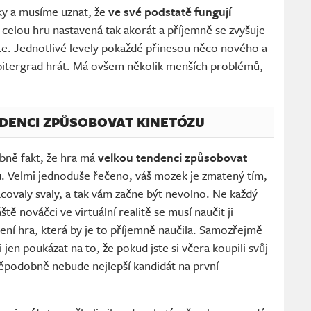
ky a musíme uznat, že
ve své podstatě fungují
o celou hru nastavená tak akorát a příjemně se zvyšuje
te. Jednotlivé levely pokaždé přinesou něco nového a
upitergrad hrát. Má ovšem několik menších problémů,
DENCI ZPŮSOBOVAT KINETÓZU
obně fakt, že hra má
velkou tendenci způsobovat
. Velmi jednoduše řečeno, váš mozek je zmatený tím,
covaly svaly, a tak vám začne být nevolno. Ne každý
tě nováčci ve virtuální realitě se musí naučit ji
ení hra, která by je to příjemně naučila. Samozřejmě
i jen poukázat na to, že pokud jste si včera koupili svůj
ěpodobně nebude nejlepší kandidát na první