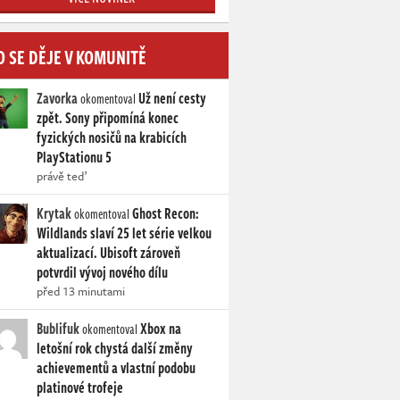
O SE DĚJE V KOMUNITĚ
Zavorka
Už není cesty
okomentoval
zpět. Sony připomíná konec
fyzických nosičů na krabicích
PlayStationu 5
právě teď
Krytak
Ghost Recon:
okomentoval
Wildlands slaví 25 let série velkou
aktualizací. Ubisoft zároveň
potvrdil vývoj nového dílu
před 13 minutami
Bublifuk
Xbox na
okomentoval
letošní rok chystá další změny
achievementů a vlastní podobu
platinové trofeje