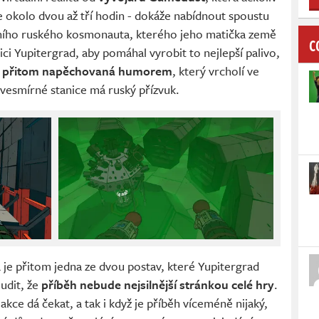
 okolo dvou až tří hodin - dokáže nabídnout spoustu
álního ruského kosmonauta, kterého jeho matička země
C
ci Yupitergrad, aby pomáhal vyrobit to nejlepší palivo,
je přitom napěchovaná humorem
, který vrcholí ve
o vesmírné stanice má ruský přízvuk.
je přitom jedna ze dvou postav, které Yupitergrad
udit, že
příběh nebude nejsilnější stránkou celé hry
.
kce dá čekat, a tak i když je příběh víceméně nijaký,