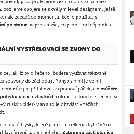
vá důvod, proč prolézáme vesmírnou stanici, dává
, což je
ve spojení se skvělým level designem, ještě
okonale zapadá do momentů, kde je použita,
a
í po stanici
naprosto vše, co jsem si od něj mohla
IÁLNÍ VYSTŘELOVACÍ SE ZVONY DO
e, jak již bylo řečeno, budete využívat takzvané
ací se zvony do záchodu). Pohyb s nimi je velmi
 nemusíte jen přitahovat za pomocí páček, ale
můžete
y pohybu vašich vlastních rukou.
Jednoduše řečeno si
vý ruský Spider-Man a to je obzvlášť v těžších
it.
i o malé trysky, které jsou sice celkem zbytečné na
ím hlavním způsobem pohybu.
Zatopené části stanice