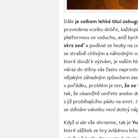
Dále
je celkem lehké titul zabu
provedena vcelku dobře, každopád
platformou ve vzduchu, aniž byc
skrz zeď
a podívat se hezky na c
se strašně citlivým a náhodným o
které slouží k výzvám, je vaším h
náraz do stěny vás často naprost
nějakým záhadným způsobem zastaví
v pořádku, problém je ten,
že se
tak, že okamžitě umřete anebo d
z již probíhajícího pádu na smrt.
se stěnám vskutku není dobrý ná
Když si ale vše shrneme, tak je
Yu
které zážitek ze hry zvládnou lehce