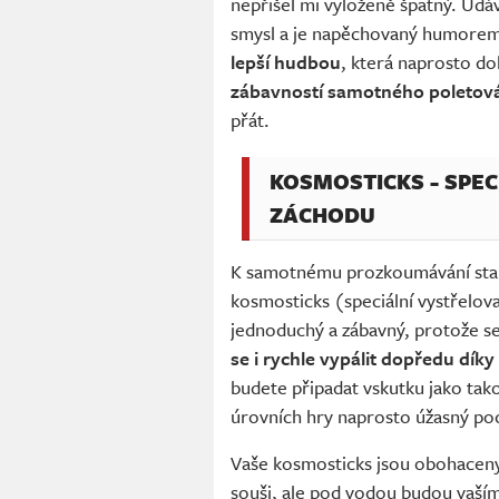
nepřišel mi vyloženě špatný. Udá
smysl a je napěchovaný humorem
lepší hudbou
, která naprosto d
zábavností samotného poletován
přát.
KOSMOSTICKS - SPEC
ZÁCHODU
K samotnému prozkoumávání stanic
kosmosticks (speciální vystřelov
jednoduchý a zábavný, protože se
se i rychle vypálit dopředu dík
budete připadat vskutku jako tako
úrovních hry naprosto úžasný poc
Vaše kosmosticks jsou obohaceny 
souši, ale pod vodou budou vaš