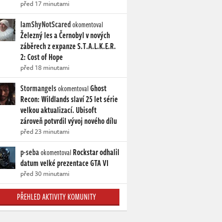
před 17 minutami
IamShyNotScared
okomentoval
Železný les a Černobyl v nových
záběrech z expanze S.T.A.L.K.E.R.
2: Cost of Hope
před 18 minutami
Stormangels
Ghost
okomentoval
Recon: Wildlands slaví 25 let série
velkou aktualizací. Ubisoft
zároveň potvrdil vývoj nového dílu
před 23 minutami
p-seba
Rockstar odhalil
okomentoval
datum velké prezentace GTA VI
před 30 minutami
PŘEHLED AKTIVITY KOMUNITY