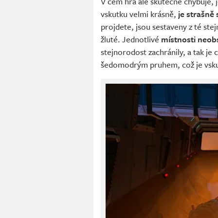
V čem hra ale skutečně chybuje, 
vskutku velmi krásně,
je strašně
projdete, jsou sestaveny z té st
žluté. Jednotlivé
místnosti neob
stejnorodost zachránily, a tak je
šedomodrým pruhem, což je vsku