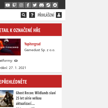
PŘIHLÁŠENÍ
ETAIL K OZNAČENÉ HŘE
Yupitergrad
Gamedust Sp. z o.o.
latformy:
dání: 27. 1. 2021
EPŘEHLÉDNĚTE
Ghost Recon: Wildlands slaví
25 let série velkou
aktualizací.…