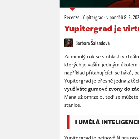
Recenze
·
Yupitergrad
·
v pondělí
8. 2. 20
Yupitergrad je vir
Barbora Šalandová
Za minulý rok se v oblasti virtuáln
kterých je vaším jediným úkolem 
například přitahujících se háků, p
Yupitergrad je přesně jedna z těc
využíváte gumové zvony do zá
Mana už omrzelo, teď se můžete 
stanice.
I UMĚLÁ INTELIGENC
Yupitergrad je nejnovější hra pro 