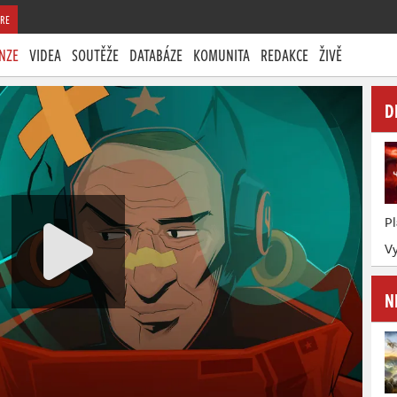
RE
NZE
VIDEA
SOUTĚŽE
DATABÁZE
KOMUNITA
REDAKCE
ŽIVĚ
D
P
Vy
N