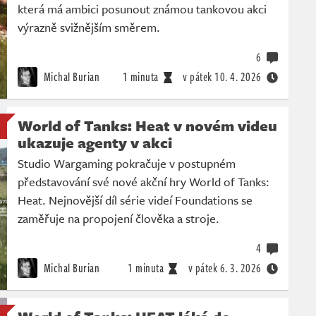
která má ambici posunout známou tankovou akci
výrazně svižnějším směrem.
6
Michal Burian
1 minuta
v pátek
10. 4. 2026
World of Tanks: Heat v novém videu
ukazuje agenty v akci
Studio Wargaming pokračuje v postupném
představování své nové akční hry World of Tanks:
Heat. Nejnovější díl série videí Foundations se
zaměřuje na propojení člověka a stroje.
4
Michal Burian
1 minuta
v pátek
6. 3. 2026