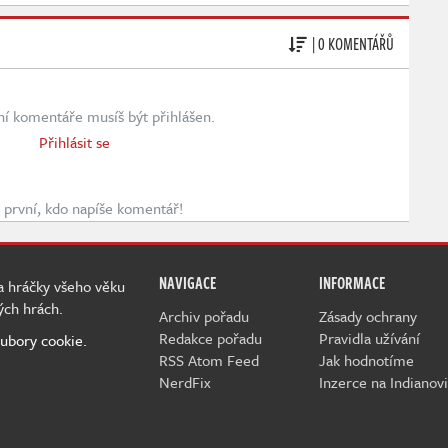
| 0 KOMENTÁŘŮ
ní komentáře musíš být přihlášen.
Přihlásit se
první, kdo napíše komentář!
NAVIGACE
INFORMACE
 a hráčky všeho věku
ých hrách.
Archiv pořadu
Zásady ochrany
Redakce pořadu
Pravidla užívání
ubory cookie.
RSS Atom Feed
Jak hodnotíme
NerdFix
Inzerce na Indianovi