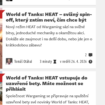
World of Tanks: HEAT – svižný spin-
off, který zatím neví, čím chce být
Nový režim HEAT od Wargaming sází na svižné
bitvy, jednoduché mechaniky a okamžitou akci.
Dokáže ale zaujmout i na delší dobu, nebo jde jen o
krátkodobou zábavu?
2
Tomáš Otáhal
3 minuty
v neděli
26. 4. 2026
World of Tanks: HEAT vstupuje do
uzavřené bety. Máte možnost se
přihlásit
Společnost Wargaming se připravuje na spuštění
uzavřené bety své novinky World of Tanks: HEAT,