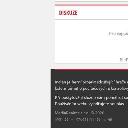
DISKUZE
Pro napsá
Buď 
Indian je herní projekt sdružující hráče
kolem témat o počítačových a konzolov
Při poskytování služeb nám pomáhají so
Používáním webu vyjadřujete souhlas.
MediaRealms s.r.o.
© 2026
IWS 4.234 - m07d03 | IN | 456 ms |