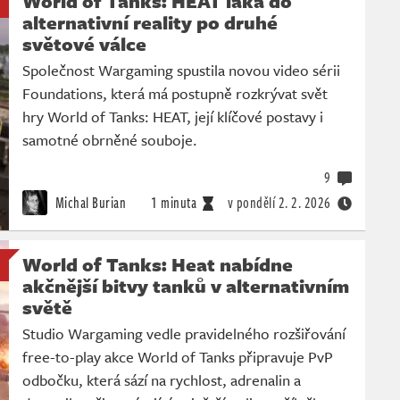
World of Tanks: HEAT láká do
alternativní reality po druhé
světové válce
Společnost Wargaming spustila novou video sérii
Foundations, která má postupně rozkrývat svět
hry World of Tanks: HEAT, její klíčové postavy i
samotné obrněné souboje.
9
Michal Burian
1 minuta
v pondělí
2. 2. 2026
World of Tanks: Heat nabídne
akčnější bitvy tanků v alternativním
světě
Studio Wargaming vedle pravidelného rozšiřování
free-to-play akce World of Tanks připravuje PvP
odbočku, která sází na rychlost, adrenalin a