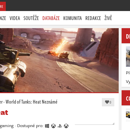
RE
NZE
VIDEA
SOUTĚŽE
DATABÁZE
KOMUNITA
REDAKCE
ŽIVĚ
D
P
V
C
er
·
World of Tanks: Heat
Neznámé
0
eat
rgaming · Dostupné pro: