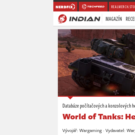
REALMERCH.STO
MAGAZÍN
RECE
Databáze počítačových a konzolových h
World of Tanks: H
Vývojář: Wargaming · Vydavatel: Wa