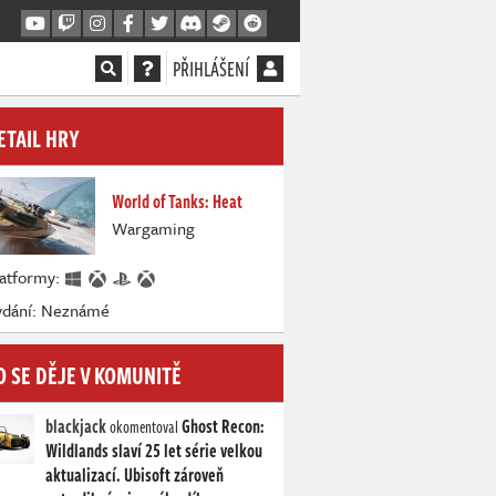
PŘIHLÁŠENÍ
ETAIL HRY
World of Tanks: Heat
Wargaming
latformy:
ydání: Neznámé
O SE DĚJE V KOMUNITĚ
blackjack
Ghost Recon:
okomentoval
Wildlands slaví 25 let série velkou
aktualizací. Ubisoft zároveň