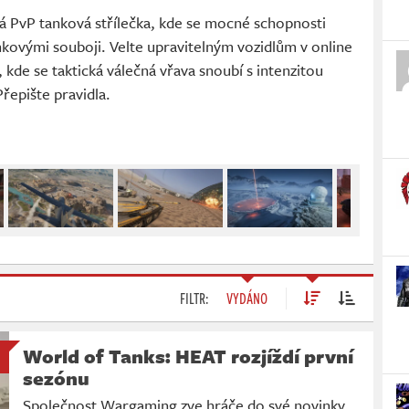
á PvP tanková střílečka, kde se mocné schopnosti
kovými souboji. Velte upravitelným vozidlům v online
 kde se taktická válečná vřava snoubí s intenzitou
řepište pravidla.
FILTR:
VYDÁNO
World of Tanks: HEAT rozjíždí první
sezónu
Společnost Wargaming zve hráče do své novinky