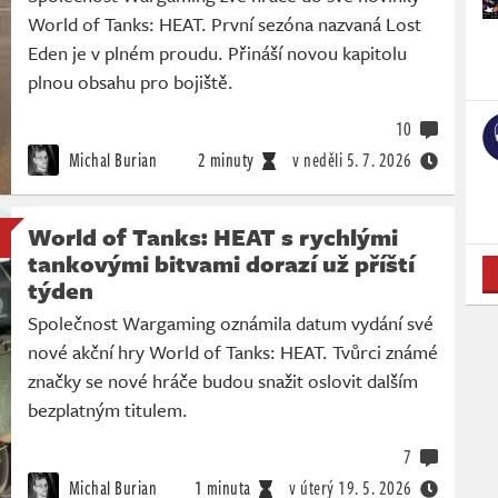
World of Tanks: HEAT. První sezóna nazvaná Lost
Eden je v plném proudu. Přináší novou kapitolu
plnou obsahu pro bojiště.
10
Michal Burian
2 minuty
v neděli
5. 7. 2026
World of Tanks: HEAT s rychlými
tankovými bitvami dorazí už příští
týden
Společnost Wargaming oznámila datum vydání své
nové akční hry World of Tanks: HEAT. Tvůrci známé
značky se nové hráče budou snažit oslovit dalším
bezplatným titulem.
7
Michal Burian
1 minuta
v úterý
19. 5. 2026