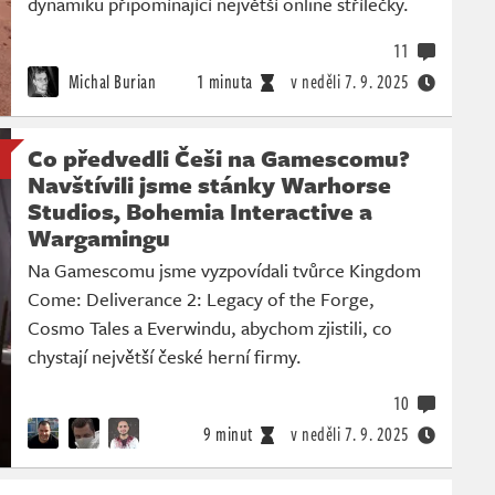
dynamiku připomínající největší online střílečky.
11
Michal Burian
1 minuta
v neděli
7. 9. 2025
Co předvedli Češi na Gamescomu?
Navštívili jsme stánky Warhorse
Studios, Bohemia Interactive a
Wargamingu
Na Gamescomu jsme vyzpovídali tvůrce Kingdom
Come: Deliverance 2: Legacy of the Forge,
Cosmo Tales a Everwindu, abychom zjistili, co
chystají největší české herní firmy.
10
9 minut
v neděli
7. 9. 2025