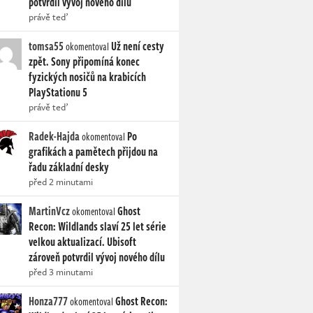
potvrdil vývoj nového dílu
právě teď
tomsa55
Už není cesty
okomentoval
zpět. Sony připomíná konec
fyzických nosičů na krabicích
PlayStationu 5
právě teď
Radek-Hajda
Po
okomentoval
grafikách a pamětech přijdou na
řadu základní desky
před 2 minutami
MartinVcz
Ghost
okomentoval
Recon: Wildlands slaví 25 let série
velkou aktualizací. Ubisoft
zároveň potvrdil vývoj nového dílu
před 3 minutami
Honza777
Ghost Recon:
okomentoval