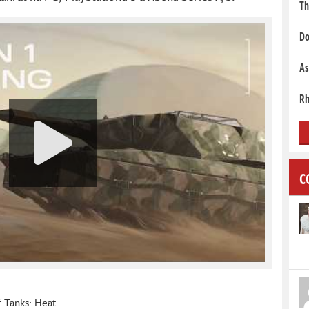
Th
Do
As
Rh
C
 Tanks: Heat