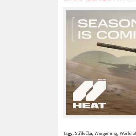
Tagy:
Střílečka
,
Wargaming
,
World of