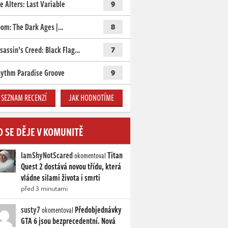
e Alters: Last Variable
9
om: The Dark Ages |…
8
sassin’s Creed: Black Flag…
7
ythm Paradise Groove
9
SEZNAM RECENZÍ
JAK HODNOTÍME
O SE DĚJE V KOMUNITĚ
IamShyNotScared
Titan
okomentoval
Quest 2 dostává novou třídu, která
vládne silami života i smrti
před 3 minutami
susty7
Předobjednávky
okomentoval
GTA 6 jsou bezprecedentní. Nová