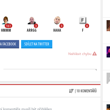
161
3
3
8
HMMM
ARRGG
HAHA
F
NA FACEBOOK
SDÍLET NA TWITTER
Nahlásit chybu
| 10 KOMENTÁŘŮ
ní komentáře musíš být přihlášen.