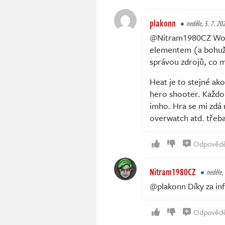
plakonn
neděle, 5. 7. 20
@Nitram1980CZ Wot j
elementem (a bohuž
správou zdrojů, co m
Heat je to stejné ak
hero shooter. Každop
imho. Hra se mi zdá 
overwatch atd. třeba
Odpověd
Nitram1980CZ
neděle,
@plakonn Díky za in
Odpověd