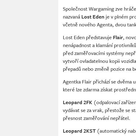
Společnost Wargaming zve hráče
nazvaná
Lost Eden
je v plném pro
včetně nového Agenta, dvou tank
Lost Eden představuje
Flair
, nov
nenápadnost a klamání protivníků
před zaměřovacími systémy nepřát
vytvoří ovladatelnou kopii vozidl
přepadů nebo změně pozice na boj
Agentka Flair přichází se dvěma 
které lze zdarma získat prostředn
Leopard 2FK
(odpalovací zaříze
vydávat se za vrak, přestože se s
přesnost zaměřování nepřátel.
Leopard 2KST
(automatický nabí