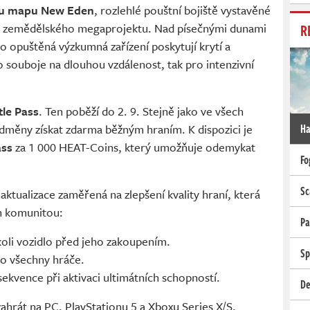
ou mapu New Eden
, rozlehlé pouštní bojiště vystavěné
R
 zemědělského megaprojektu. Nad písečnými dunami
o opuštěná výzkumná zařízení poskytují krytí a
o souboje na dlouhou vzdálenost, tak pro intenzivní
tle Pass
. Ten poběží do 2. 9. Stejně jako ve všech
dměny získat zdarma běžným hraním. K dispozici je
Ha
ass
za 1 000 HEAT-Coins, který umožňuje odemykat
Fo
Sc
aktualizace zaměřená na zlepšení kvality hraní, která
ch komunitou:
Pa
koli vozidlo před jeho zakoupením.
Sp
ro všechny hráče.
kvence při aktivaci ultimátních schopností.
De
ahrát na PC, PlayStationu 5 a Xboxu Series X/S.