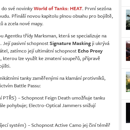
 do své novinky
World of Tanks: HEAT
. První sezóna
udu. Přináší novou kapitolu plnou obsahu pro bojiště,
ů a zcela nové mapy.
ou Agentku třídy Marksman, která se specializuje na
. Její pasivní schopnost
Signature Masking
ji ukrývá
el, zatímco její ultimátní schopnost
Echo Proxy
a, kterou lze využít ke zmatení soupeřů, přípravě
išti.
unikátními tanky zaměřenými na klamání protivníků,
ictvím Battle Passu:
ní PTŘS) – Schopnost Feign Death umožňuje tanku
tále pohybuje; Electro-Optical Jammers snižují
jecí systém) – Schopnost Active Camo jej činí téměř