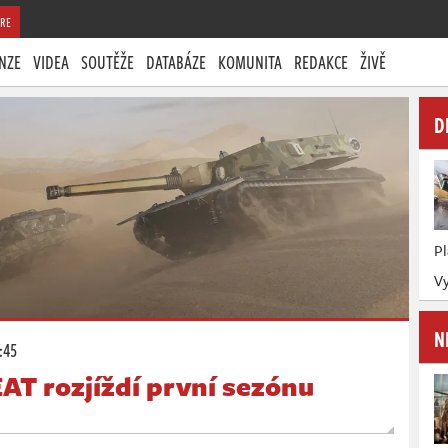
RE
NZE
VIDEA
SOUTĚŽE
DATABÁZE
KOMUNITA
REDAKCE
ŽIVĚ
D
P
V
N
:45
AT rozjíždí první sezónu