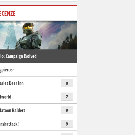
ECENZE
lo: Campaign Evolved
gpiercer
arlet Deer Inn
8
lworld
7
latoon Raiders
9
nshattack!
9