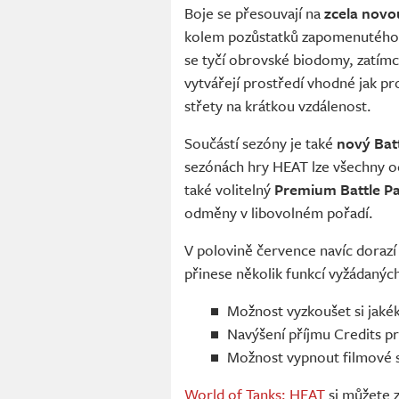
Boje se přesouvají na
zcela nov
kolem pozůstatků zapomenutého
se tyčí obrovské biodomy, zatímc
vytvářejí prostředí vhodné jak pr
střety na krátkou vzdálenost.
Součástí sezóny je také
nový Bat
sezónách hry HEAT lze všechny o
také volitelný
Premium Battle P
odměny v libovolném pořadí.
V polovině července navíc dorazí 
přinese několik funkcí vyžádaný
Možnost vyzkoušet si jaké
Navýšení příjmu Credits p
Možnost vypnout filmové se
World of Tanks: HEAT
si můžete z