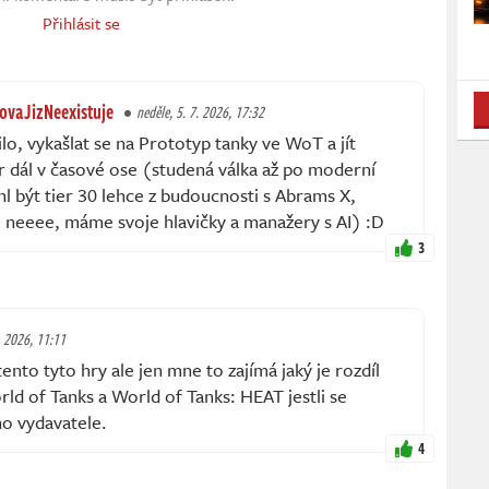
Přihlásit se
vaJizNeexistuje
neděle, 5. 7. 2026, 17:32
lo, vykašlat se na Prototyp tanky ve WoT a jít
 dál v časové ose (studená válka až po moderní
ohl být tier 30 lehce z budoucnosti s Abrams X,
e neeee, máme svoje hlavičky a manažery s AI) :D
3
. 2026, 11:11
ento tyto hry ale jen mne to zajímá jaký je rozdíl
rld of Tanks a World of Tanks: HEAT jestli se
ho vydavatele.
4