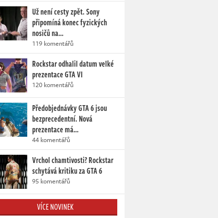
Už není cesty zpět. Sony
připomíná konec fyzických
nosičů na…
119 komentářů
Rockstar odhalil datum velké
prezentace GTA VI
120 komentářů
Předobjednávky GTA 6 jsou
bezprecedentní. Nová
prezentace má…
44 komentářů
Vrchol chamtivosti? Rockstar
schytává kritiku za GTA 6
95 komentářů
VÍCE NOVINEK