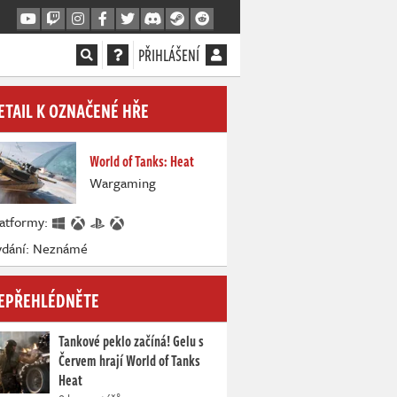
PŘIHLÁŠENÍ
ETAIL K OZNAČENÉ HŘE
World of Tanks: Heat
Wargaming
latformy:
ydání: Neznámé
EPŘEHLÉDNĚTE
Tankové peklo začíná! Gelu s
Červem hrají World of Tanks
Heat