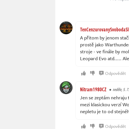
TenCenzurovanySvobodaSlo
A přitom by jenom stači
prostě jako Warthunder
stroje - ve finále by m
Leopard Evo atd..... Al
Odpovědět
Nitram1980CZ
neděle, 5. 7
Jen se zeptám nehraju t
mezi klasickou verzí Wo
nepletu je to od stejné
Odpovědět