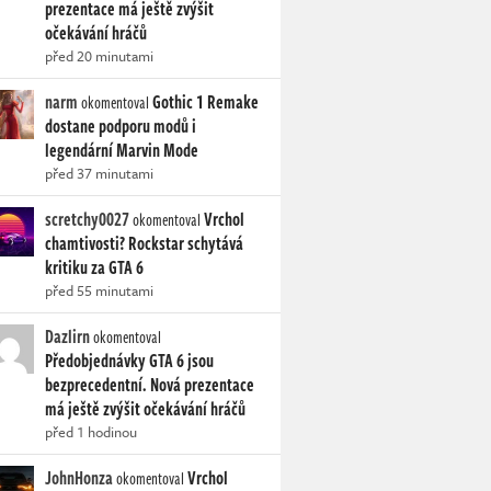
prezentace má ještě zvýšit
očekávání hráčů
před 20 minutami
narm
Gothic 1 Remake
okomentoval
dostane podporu modů i
legendární Marvin Mode
před 37 minutami
scretchy0027
Vrchol
okomentoval
chamtivosti? Rockstar schytává
kritiku za GTA 6
před 55 minutami
Dazlirn
okomentoval
Předobjednávky GTA 6 jsou
bezprecedentní. Nová prezentace
má ještě zvýšit očekávání hráčů
před 1 hodinou
JohnHonza
Vrchol
okomentoval