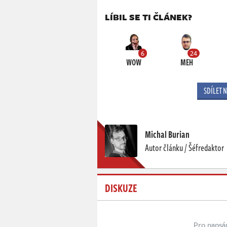
LÍBIL SE TI ČLÁNEK?
6
24
WOW
MEH
SDÍLET 
Michal Burian
Autor článku / Šéfredaktor
DISKUZE
Pro napsá