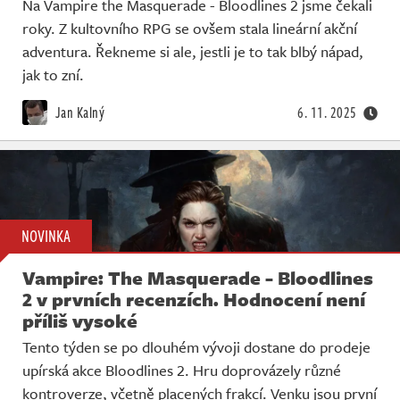
Na Vampire the Masquerade - Bloodlines 2 jsme čekali
roky. Z kultovního RPG se ovšem stala lineární akční
adventura. Řekneme si ale, jestli je to tak blbý nápad,
jak to zní.
Jan Kalný
6. 11. 2025
NOVINKA
Vampire: The Masquerade - Bloodlines
2 v prvních recenzích. Hodnocení není
příliš vysoké
Tento týden se po dlouhém vývoji dostane do prodeje
upírská akce Bloodlines 2. Hru doprovázely různé
kontroverze, včetně placených frakcí. Venku jsou první