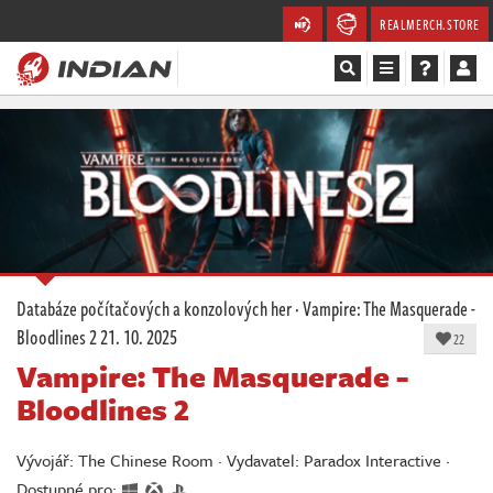
REALMERCH.STORE
Magazín
Recenze
Videa
Soutěže
Databáze počítačových a konzolových her
·
Vampire: The Masquerade -
Bloodlines 2
21. 10. 2025
Databáze
22
Vampire: The Masquerade -
Komunita
Bloodlines 2
Redakce
Vývojář: The Chinese Room · Vydavatel: Paradox Interactive ·
Dostupné pro: