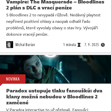
Vampire: The Masquerade – Bloodlines
2 plán s DLC a vrací peníze
S Bloodlines 2 to nevypadá růžově. Nedávný playtest
nepřinesl pozitivní ohlasy a naopak odhalil řadu
problémů, které vyvolaly obavy o stav hry. Vývojáři
dokonce vracejí peníze.
Michal Burian
1 minuta
7. 9. 2025
NOVINKA
Paradox ustupuje tlaku fanoušků: dva
klany možná nebudou v Bloodlines 2
zamčené
V Paradox Interactive to už přehnali. Fanoušci