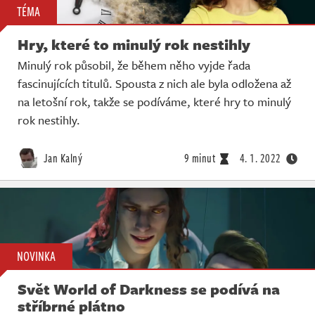
TÉMA
Hry, které to minulý rok nestihly
Minulý rok působil, že během něho vyjde řada
fascinujících titulů. Spousta z nich ale byla odložena až
na letošní rok, takže se podíváme, které hry to minulý
rok nestihly.
Jan Kalný
9 minut
4. 1. 2022
NOVINKA
Svět World of Darkness se podívá na
stříbrné plátno