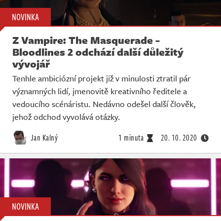
NOVINKA
Z Vampire: The Masquerade -
Bloodlines 2 odchází další důležitý
vývojář
Tenhle ambiciózní projekt již v minulosti ztratil pár
významných lidí, jmenovitě kreativního ředitele a
vedoucího scénáristu. Nedávno odešel další člověk,
jehož odchod vyvolává otázky.
Jan Kalný
1 minuta
20. 10. 2020
NOVINKA