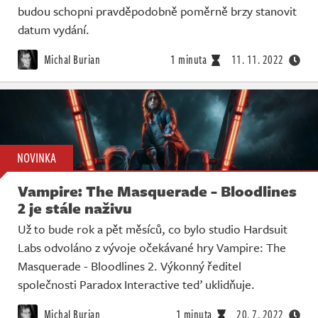
budou schopni pravděpodobně poměrně brzy stanovit
datum vydání.
Michal Burian
1 minuta
11. 11. 2022
NOVINKA
Vampire: The Masquerade - Bloodlines
2 je stále naživu
Už to bude rok a pět měsíců, co bylo studio Hardsuit
Labs odvoláno z vývoje očekávané hry Vampire: The
Masquerade - Bloodlines 2. Výkonný ředitel
společnosti Paradox Interactive teď uklidňuje.
Michal Burian
1 minuta
20. 7. 2022