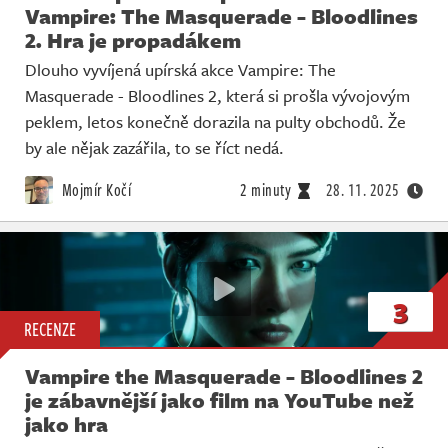
Vampire: The Masquerade - Bloodlines
2. Hra je propadákem
Dlouho vyvíjená upírská akce Vampire: The
Masquerade - Bloodlines 2, která si prošla vývojovým
peklem, letos konečně dorazila na pulty obchodů. Že
by ale nějak zazářila, to se říct nedá.
Mojmír Kočí
2 minuty
28. 11. 2025
3
RECENZE
Vampire the Masquerade - Bloodlines 2
je zábavnější jako film na YouTube než
jako hra