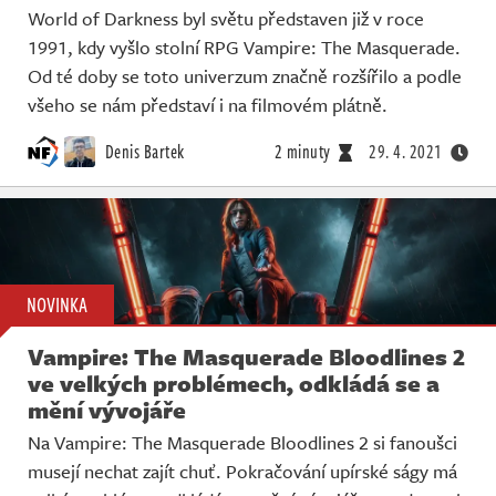
World of Darkness byl světu představen již v roce
1991, kdy vyšlo stolní RPG Vampire: The Masquerade.
Od té doby se toto univerzum značně rozšířilo a podle
všeho se nám představí i na filmovém plátně.
Denis Bartek
2 minuty
29. 4. 2021
NOVINKA
Vampire: The Masquerade Bloodlines 2
ve velkých problémech, odkládá se a
mění vývojáře
Na Vampire: The Masquerade Bloodlines 2 si fanoušci
musejí nechat zajít chuť. Pokračování upírské ságy má