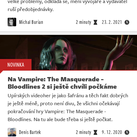
velké problémy, odkládá se, mění vývojáře a vydavatel
ruší předobjednávky.
Michal Burian
2 minuty
23. 2. 2021
NOVINKA
Na Vampire: The Masquerade -
Bloodlines 2 si ještě chvíli počkáme
Upírských videoher je jako šafránu a těch fakt dobrých
je ještě méně, proto není divu, že všichni očekávají
pokračování hry Vampire: The Masquerade -
Bloodlines. Na tu ale bude třeba si ještě počkat.
Denis Bartek
2 minuty
9. 12. 2020