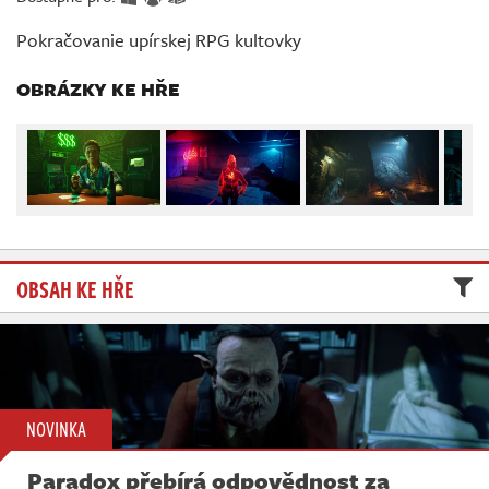
Živě
Pokračovanie upírskej RPG kultovky
OBRÁZKY KE HŘE
OBSAH KE HŘE
NOVINKA
Paradox přebírá odpovědnost za