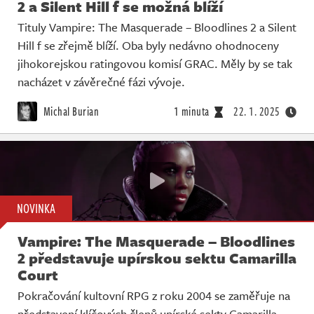
2 a Silent Hill f se možná blíží
Tituly Vampire: The Masquerade – Bloodlines 2 a Silent
Hill f se zřejmě blíží. Oba byly nedávno ohodnoceny
jihokorejskou ratingovou komisí GRAC. Měly by se tak
nacházet v závěrečné fázi vývoje.
Michal Burian
1 minuta
22. 1. 2025
NOVINKA
Vampire: The Masquerade – Bloodlines
2 představuje upírskou sektu Camarilla
Court
Pokračování kultovní RPG z roku 2004 se zaměřuje na
představení klíčových členů upírské sekty Camarilla