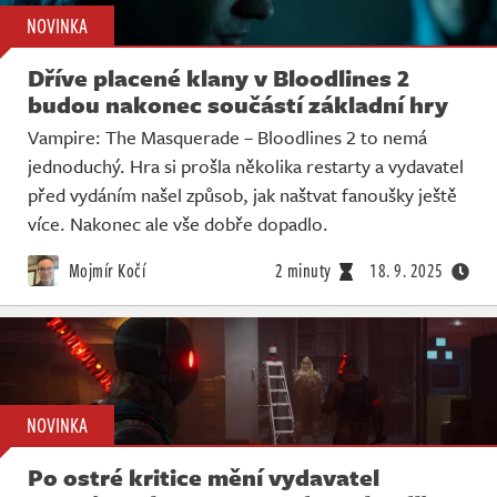
NOVINKA
Dříve placené klany v Bloodlines 2
budou nakonec součástí základní hry
Vampire: The Masquerade – Bloodlines 2 to nemá
jednoduchý. Hra si prošla několika restarty a vydavatel
před vydáním našel způsob, jak naštvat fanoušky ještě
více. Nakonec ale vše dobře dopadlo.
Mojmír Kočí
2 minuty
18. 9. 2025
NOVINKA
Po ostré kritice mění vydavatel