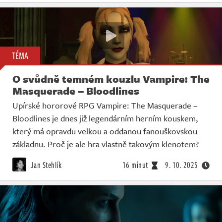
TÉMA
O svůdně temném kouzlu Vampire: The
Masquerade – Bloodlines
Upírské hororové RPG Vampire: The Masquerade –
Bloodlines je dnes již legendárním herním kouskem,
který má opravdu velkou a oddanou fanouškovskou
základnu. Proč je ale hra vlastně takovým klenotem?
Jan Stehlík
16 minut
9. 10. 2025