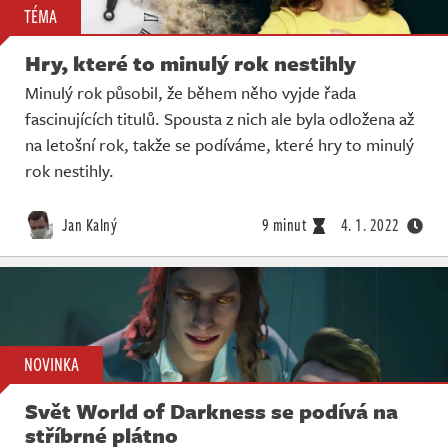
TÉMA
Hry, které to minulý rok nestihly
Minulý rok působil, že během něho vyjde řada
fascinujících titulů. Spousta z nich ale byla odložena až
na letošní rok, takže se podíváme, které hry to minulý
rok nestihly.
Jan Kalný
9 minut
4. 1. 2022
NOVINKA
Svět World of Darkness se podívá na
stříbrné plátno