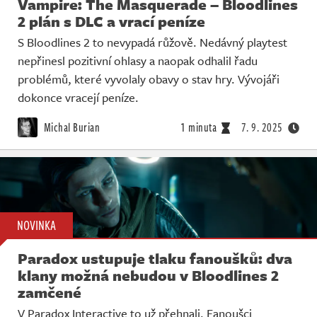
Vampire: The Masquerade – Bloodlines
2 plán s DLC a vrací peníze
S Bloodlines 2 to nevypadá růžově. Nedávný playtest
nepřinesl pozitivní ohlasy a naopak odhalil řadu
problémů, které vyvolaly obavy o stav hry. Vývojáři
dokonce vracejí peníze.
Michal Burian
1 minuta
7. 9. 2025
NOVINKA
Paradox ustupuje tlaku fanoušků: dva
klany možná nebudou v Bloodlines 2
zamčené
V Paradox Interactive to už přehnali. Fanoušci