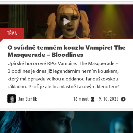
TÉMA
O svůdně temném kouzlu Vampire: The
Masquerade – Bloodlines
Upírské hororové RPG Vampire: The Masquerade –
Bloodlines je dnes již legendárním herním kouskem,
který má opravdu velkou a oddanou fanouškovskou
základnu. Proč je ale hra vlastně takovým klenotem?
Jan Stehlík
16 minut
9. 10. 2025