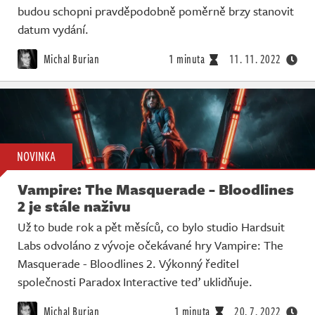
budou schopni pravděpodobně poměrně brzy stanovit
datum vydání.
Michal Burian
1 minuta
11. 11. 2022
NOVINKA
Vampire: The Masquerade - Bloodlines
2 je stále naživu
Už to bude rok a pět měsíců, co bylo studio Hardsuit
Labs odvoláno z vývoje očekávané hry Vampire: The
Masquerade - Bloodlines 2. Výkonný ředitel
společnosti Paradox Interactive teď uklidňuje.
Michal Burian
1 minuta
20. 7. 2022