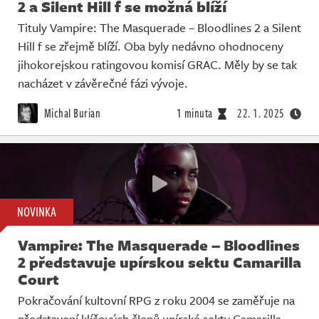
2 a Silent Hill f se možná blíží
Tituly Vampire: The Masquerade – Bloodlines 2 a Silent
Hill f se zřejmě blíží. Oba byly nedávno ohodnoceny
jihokorejskou ratingovou komisí GRAC. Měly by se tak
nacházet v závěrečné fázi vývoje.
Michal Burian
1 minuta
22. 1. 2025
NOVINKA
Vampire: The Masquerade – Bloodlines
2 představuje upírskou sektu Camarilla
Court
Pokračování kultovní RPG z roku 2004 se zaměřuje na
představení klíčových členů upírské sekty Camarilla