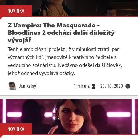
NOVINKA
Z Vampire: The Masquerade -
Bloodlines 2 odchází další důležitý
vývojář
Tenhle ambiciózní projekt již v minulosti ztratil pár
významných lidí, jmenovitě kreativního ředitele a
vedoucího scénáristu. Nedávno odešel další člověk,
jehož odchod vyvolává otázky.
Jan Kalný
1 minuta
20. 10. 2020
NOVINKA