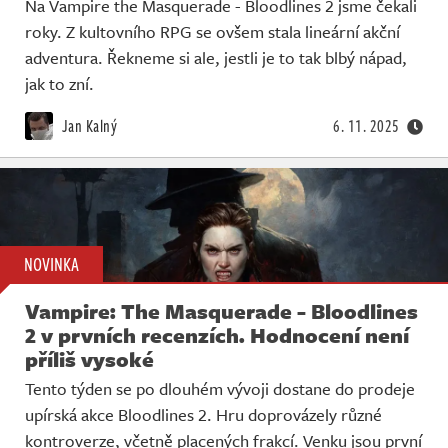
Na Vampire the Masquerade - Bloodlines 2 jsme čekali
roky. Z kultovního RPG se ovšem stala lineární akční
adventura. Řekneme si ale, jestli je to tak blbý nápad,
jak to zní.
Jan Kalný
6. 11. 2025
NOVINKA
Vampire: The Masquerade - Bloodlines
2 v prvních recenzích. Hodnocení není
příliš vysoké
Tento týden se po dlouhém vývoji dostane do prodeje
upírská akce Bloodlines 2. Hru doprovázely různé
kontroverze, včetně placených frakcí. Venku jsou první