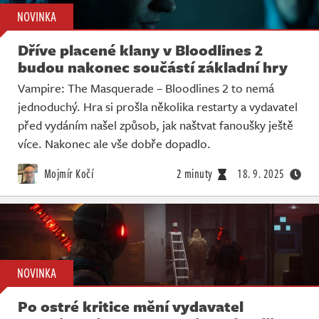
NOVINKA
Dříve placené klany v Bloodlines 2
budou nakonec součástí základní hry
Vampire: The Masquerade – Bloodlines 2 to nemá
jednoduchý. Hra si prošla několika restarty a vydavatel
před vydáním našel způsob, jak naštvat fanoušky ještě
více. Nakonec ale vše dobře dopadlo.
Mojmír Kočí
2 minuty
18. 9. 2025
NOVINKA
Po ostré kritice mění vydavatel