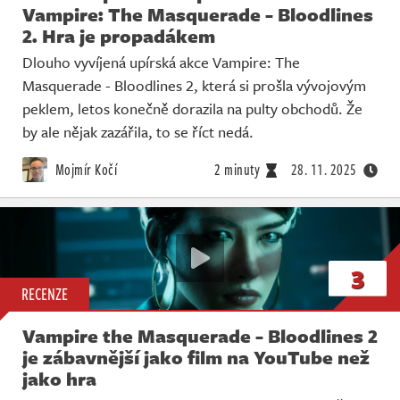
Vampire: The Masquerade - Bloodlines
2. Hra je propadákem
Dlouho vyvíjená upírská akce Vampire: The
Masquerade - Bloodlines 2, která si prošla vývojovým
peklem, letos konečně dorazila na pulty obchodů. Že
by ale nějak zazářila, to se říct nedá.
Mojmír Kočí
2 minuty
28. 11. 2025
3
RECENZE
Vampire the Masquerade - Bloodlines 2
je zábavnější jako film na YouTube než
jako hra