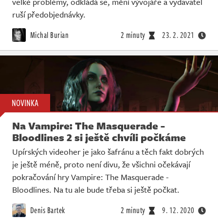
velké problémy, odkládá se, mění vývojáře a vydavatel
ruší předobjednávky.
Michal Burian
2 minuty
23. 2. 2021
NOVINKA
Na Vampire: The Masquerade -
Bloodlines 2 si ještě chvíli počkáme
Upírských videoher je jako šafránu a těch fakt dobrých
je ještě méně, proto není divu, že všichni očekávají
pokračování hry Vampire: The Masquerade -
Bloodlines. Na tu ale bude třeba si ještě počkat.
Denis Bartek
2 minuty
9. 12. 2020