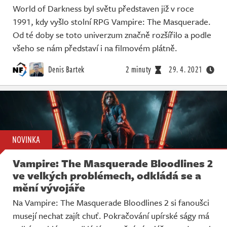
World of Darkness byl světu představen již v roce
1991, kdy vyšlo stolní RPG Vampire: The Masquerade.
Od té doby se toto univerzum značně rozšířilo a podle
všeho se nám představí i na filmovém plátně.
Denis Bartek
2 minuty
29. 4. 2021
NOVINKA
Vampire: The Masquerade Bloodlines 2
ve velkých problémech, odkládá se a
mění vývojáře
Na Vampire: The Masquerade Bloodlines 2 si fanoušci
musejí nechat zajít chuť. Pokračování upírské ságy má