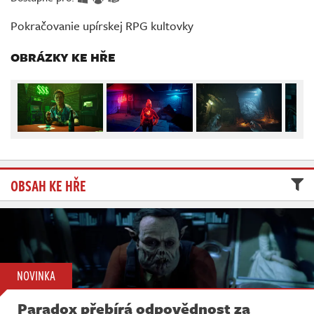
Živě
Pokračovanie upírskej RPG kultovky
OBRÁZKY KE HŘE
OBSAH KE HŘE
NOVINKA
Paradox přebírá odpovědnost za