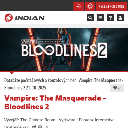
REALMERCH.STORE
Magazín
Recenze
Videa
Soutěže
Databáze počítačových a konzolových her
·
Vampire: The Masquerade -
Bloodlines 2
21. 10. 2025
Databáze
22
Vampire: The Masquerade -
Komunita
Bloodlines 2
Redakce
Vývojář: The Chinese Room · Vydavatel: Paradox Interactive ·
Dostupné pro: