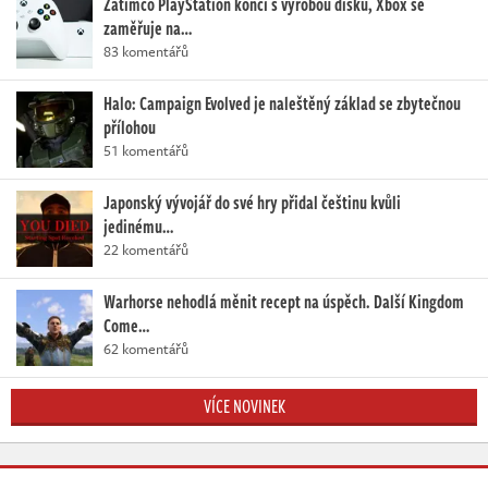
Zatímco PlayStation končí s výrobou disků, Xbox se
zaměřuje na…
83 komentářů
Halo: Campaign Evolved je naleštěný základ se zbytečnou
přílohou
51 komentářů
Japonský vývojář do své hry přidal češtinu kvůli
jedinému…
22 komentářů
Warhorse nehodlá měnit recept na úspěch. Další Kingdom
Come…
62 komentářů
VÍCE NOVINEK