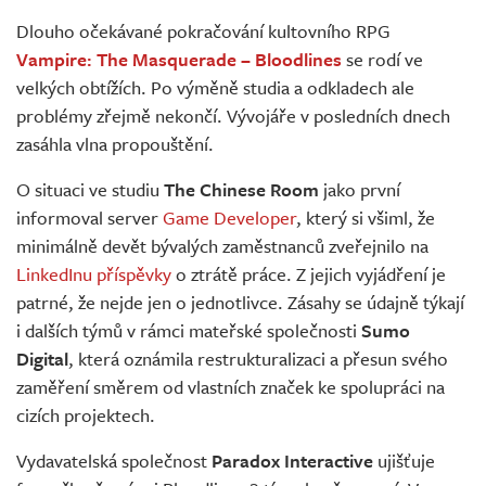
Živě
Dlouho očekávané pokračování kultovního RPG
Vampire: The Masquerade – Bloodlines
se rodí ve
velkých obtížích. Po výměně studia a odkladech ale
problémy zřejmě nekončí. Vývojáře v posledních dnech
zasáhla vlna propouštění.
O situaci ve studiu
The Chinese Room
jako první
informoval server
Game Developer
, který si všiml, že
minimálně devět bývalých zaměstnanců zveřejnilo na
LinkedInu
příspěvky
o ztrátě práce. Z jejich vyjádření je
patrné, že nejde jen o jednotlivce. Zásahy se údajně týkají
i dalších týmů v rámci mateřské společnosti
Sumo
Digital
, která oznámila restrukturalizaci a přesun svého
zaměření směrem od vlastních značek ke spolupráci na
cizích projektech.
Vydavatelská společnost
Paradox Interactive
ujišťuje