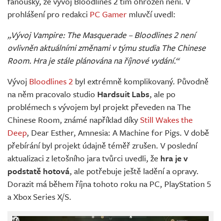
fanoušky, že vývoj Bloodlines 2 tím ohrožen není. V
prohlášení pro redakci
PC Gamer
mluvčí uvedl:
„Vývoj Vampire: The Masquerade – Bloodlines 2 není
ovlivněn aktuálními změnami v týmu studia The Chinese
Room. Hra je stále plánována na říjnové vydání.“
Vývoj
Bloodlines 2
byl extrémně komplikovaný. Původně
na něm pracovalo studio
Hardsuit Labs
, ale po
problémech s vývojem byl projekt převeden na The
Chinese Room, známé například díky
Still Wakes the
Deep
, Dear Esther, Amnesia: A Machine for Pigs. V době
přebírání byl projekt údajně téměř zrušen. V poslední
aktualizaci z letošního jara tvůrci uvedli, že
hra je v
podstatě hotová
, ale potřebuje ještě ladění a opravy.
Dorazit má během října tohoto roku na PC, PlayStation 5
a Xbox Series X/S.