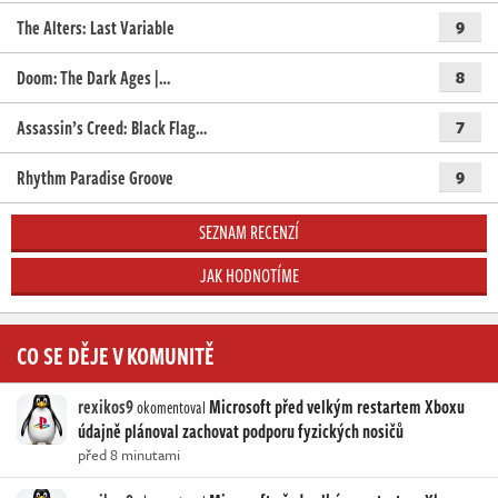
The Alters: Last Variable
9
Doom: The Dark Ages |…
8
Assassin’s Creed: Black Flag…
7
Rhythm Paradise Groove
9
SEZNAM RECENZÍ
JAK HODNOTÍME
CO SE DĚJE V KOMUNITĚ
rexikos9
Microsoft před velkým restartem Xboxu
okomentoval
údajně plánoval zachovat podporu fyzických nosičů
před 8 minutami