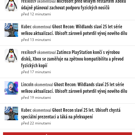
rexikos9
Microsoft před velkým restartem Xboxu
okomentoval
údajně plánoval zachovat podporu fyzických nosičů
před 12 minutami
Kubec
Ghost Recon: Wildlands slaví 25 let série
okomentoval
velkou aktualizací. Ubisoft zároveň potvrdil vývoj nového dílu
před 13 minutami
rexikos9
Zatímco PlayStation končí s výrobou
okomentoval
disků, Xbox se zaměřuje na zpětnou kompatibilitu a převod
fyzických kopií
před 17 minutami
Lincoln
Ghost Recon: Wildlands slaví 25 let série
okomentoval
velkou aktualizací. Ubisoft zároveň potvrdil vývoj nového dílu
před 19 minutami
Kubec
Ghost Recon slaví 25 let. Ubisoft chystá
okomentoval
speciální prezentaci a láká na překvapení
před 22 minutami