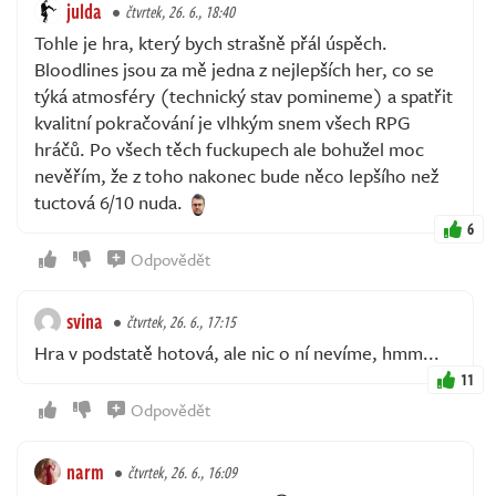
julda
čtvrtek, 26. 6., 18:40
Tohle je hra, který bych strašně přál úspěch.
Bloodlines jsou za mě jedna z nejlepších her, co se
týká atmosféry (technický stav pomineme) a spatřit
kvalitní pokračování je vlhkým snem všech RPG
hráčů. Po všech těch fuckupech ale bohužel moc
nevěřím, že z toho nakonec bude něco lepšího než
tuctová 6/10 nuda.
6
Odpovědět
svina
čtvrtek, 26. 6., 17:15
Hra v podstatě hotová, ale nic o ní nevíme, hmm...
11
Odpovědět
narm
čtvrtek, 26. 6., 16:09