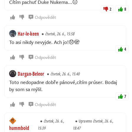
Cítím pachuť Duke Nukema...😐
2
8
Odpovědět
Har-le-keen
čtvrtek, 26. 6., 15:58
To asi nikdy nevyjde. Ach jo!😞🫣
4
Odpovědět
Dargan-Beleor
čtvrtek, 26. 6., 15:40
Toto nedopadne dobře pánové,cítím prúser. Bodaj
by som sa mýlil.
7
Odpovědět
čtvrtek, 26. 6.,
Upraveno
čtvrtek, 26. 6.,
hummbold
15:39
18:47