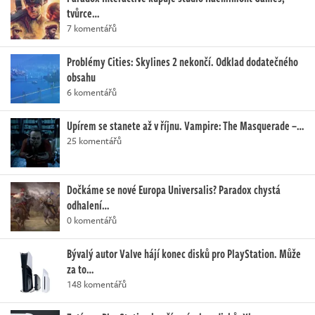
tvůrce…
7 komentářů
Problémy Cities: Skylines 2 nekončí. Odklad dodatečného
obsahu
6 komentářů
Upírem se stanete až v říjnu. Vampire: The Masquerade –…
25 komentářů
Dočkáme se nové Europa Universalis? Paradox chystá
odhalení…
0 komentářů
Bývalý autor Valve hájí konec disků pro PlayStation. Může
za to…
148 komentářů