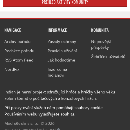
PŘEHLED AKTIVITY KOMUNITY
NAVIGACE
INFORMACE
KOMUNITA
Archiv pořadu
Zásady ochrany
Nejnovější
příspěvky
Redakce pořadu
Pravidla užívání
Žebříček uživatelů
RSS Atom Feed
Jak hodnotíme
NerdFix
Inzerce na
Indianovi
Indian je herní projekt sdružující hráče a hráčky všeho věku
kolem témat o počítačových a konzolových hrách.
Při poskytování služeb nám pomáhají soubory cookie.
Používáním webu vyjadřujete souhlas.
MediaRealms s.r.o.
© 2026
IWS 4.234 - m07d03 | IN | 25 ms |