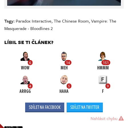
Tagy:
Paradox Interactive
,
The Chinese Room
,
Vampire: The
Masquerade - Bloodlines 2
LÍBIL SE TI ČLÁNEK?
6
14
151
WOW
MEH
HMMM
4
5
9
ARRGG
HAHA
F
SDÍLET NA FACEBOOK
SDÍLET NA TWITTER
Nahlásit chybu