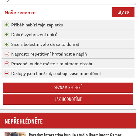
3
Naše recenze
/ 10
Příběh nabízí fajn zápletku
Dobré vyobrazení upírů
Sice s bolestmi, ale dá se to dohrát
Naprosto repetitivní hratelnost a náplň
Prázdné, nudné město s minimem obsahu
Dialogy jsou lineární, souboje zase monotónní
SEZNAM RECENZÍ
JAK HODNOTÍME
NEPŘEHLÉDNĚTE
Paradox Interactive kupuje studio Haemimont Games,