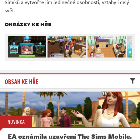
Simíků a vytvořte jim jedinečné osobnosti, vztahy i celý
Živě
svět.
OBRÁZKY KE HŘE
OBSAH KE HŘE
NOVINKA
EA oznámila uzavření The Sims Mobile.