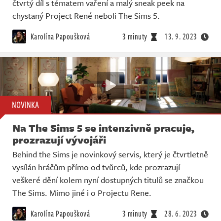
čtvrtý díl s tématem vaření a malý sneak peek na
chystaný Project René neboli The Sims 5.
Karolína Papoušková
3 minuty
13. 9. 2023
NOVINKA
Na The Sims 5 se intenzivně pracuje,
prozrazují vývojáři
Behind the Sims je novinkový servis, který je čtvrtletně
vysílán hráčům přímo od tvůrců, kde prozrazují
veškeré dění kolem nyní dostupných titulů se značkou
The Sims. Mimo jiné i o Projectu Rene.
Karolína Papoušková
3 minuty
28. 6. 2023