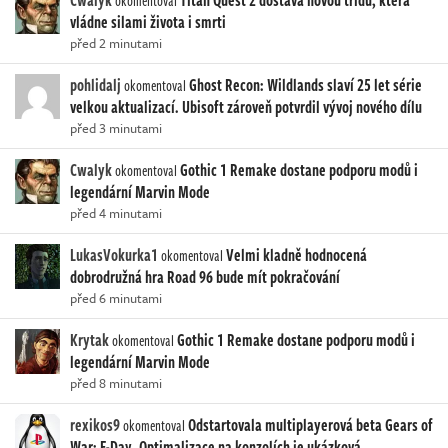
Cwalyk
Titan Quest 2 dostává novou třídu, která
okomentoval
vládne silami života i smrti
před 2 minutami
pohlidalj
Ghost Recon: Wildlands slaví 25 let série
okomentoval
velkou aktualizací. Ubisoft zároveň potvrdil vývoj nového dílu
před 3 minutami
Cwalyk
Gothic 1 Remake dostane podporu modů i
okomentoval
legendární Marvin Mode
před 4 minutami
LukasVokurka1
Velmi kladně hodnocená
okomentoval
dobrodružná hra Road 96 bude mít pokračování
před 6 minutami
Krytak
Gothic 1 Remake dostane podporu modů i
okomentoval
legendární Marvin Mode
před 8 minutami
rexikos9
Odstartovala multiplayerová beta Gears of
okomentoval
War: E-Day. Optimalizace na konzolích je ukázková