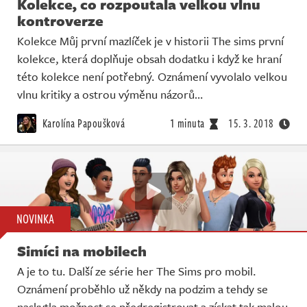
Kolekce, co rozpoutala velkou vlnu
kontroverze
Kolekce Můj první mazlíček je v historii The sims první
kolekce, která doplňuje obsah dodatku i když ke hraní
této kolekce není potřebný. Oznámení vyvolalo velkou
vlnu kritiky a ostrou výměnu názorů…
Karolína Papoušková
1 minuta
15. 3. 2018
NOVINKA
Simíci na mobilech
A je to tu. Další ze série her The Sims pro mobil.
Oznámení proběhlo už někdy na podzim a tehdy se
naskytla možnost se předregistrovat a získat tak malou