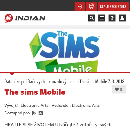
REALMERCH.STORE
Magazín
Recenze
Videa
Soutěže
Databáze počítačových a konzolových her
·
The sims Mobile
7. 3. 2018
The sims Mobile
Databáze
18
Komunita
Vývojář: Electronic Arts · Vydavatel: Electronic Arts ·
Dostupné pro:
Redakce
HRAJTE SI SE ŽIVOTEM Utvářejte životní styl svých