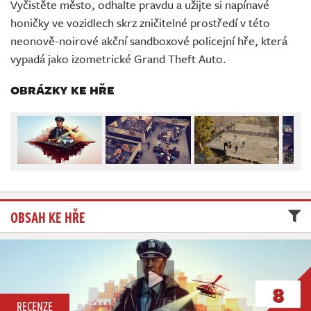
Vyčistěte město, odhalte pravdu a užijte si napínavé
Živě
honičky ve vozidlech skrz zničitelné prostředí v této
neonově-noirové akční sandboxové policejní hře, která
vypadá jako izometrické Grand Theft Auto.
OBRÁZKY KE HŘE
OBSAH KE HŘE
8
RECENZE