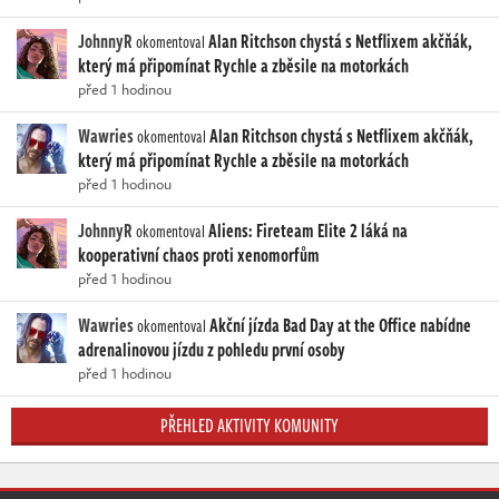
JohnnyR
Alan Ritchson chystá s Netflixem akčňák,
okomentoval
který má připomínat Rychle a zběsile na motorkách
před 1 hodinou
Wawries
Alan Ritchson chystá s Netflixem akčňák,
okomentoval
který má připomínat Rychle a zběsile na motorkách
před 1 hodinou
JohnnyR
Aliens: Fireteam Elite 2 láká na
okomentoval
kooperativní chaos proti xenomorfům
před 1 hodinou
Wawries
Akční jízda Bad Day at the Office nabídne
okomentoval
adrenalinovou jízdu z pohledu první osoby
před 1 hodinou
PŘEHLED AKTIVITY KOMUNITY