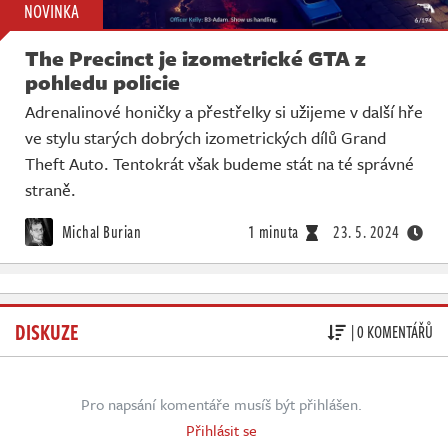
NOVINKA
The Precinct je izometrické GTA z
pohledu policie
Adrenalinové honičky a přestřelky si užijeme v další hře
ve stylu starých dobrých izometrických dílů Grand
Theft Auto. Tentokrát však budeme stát na té správné
straně.
Michal Burian
1 minuta
23. 5. 2024
DISKUZE
| 0 KOMENTÁŘŮ
Pro napsání komentáře musíš být přihlášen.
Přihlásit se