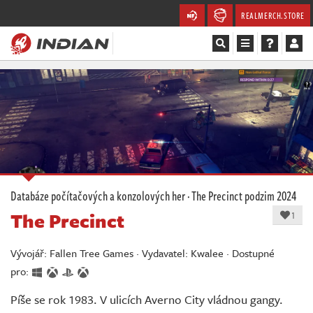
REALMERCH.STORE
Magazín
Recenze
Videa
Soutěže
Databáze počítačových a konzolových her
·
The Precinct
podzim 2024
The Precinct
Databáze
1
Komunita
Vývojář: Fallen Tree Games · Vydavatel: Kwalee · Dostupné
pro:
Redakce
Píše se rok 1983. V ulicích Averno City vládnou gangy.