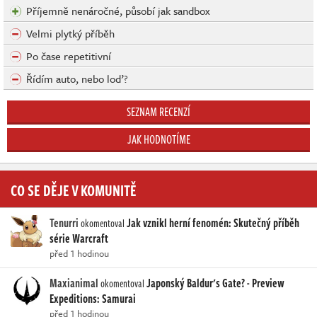
Příjemně nenáročné, působí jak sandbox
Velmi plytký příběh
Po čase repetitivní
Řídím auto, nebo loď?
SEZNAM RECENZÍ
JAK HODNOTÍME
CO SE DĚJE V KOMUNITĚ
Tenurri
Jak vznikl herní fenomén: Skutečný příběh
okomentoval
série Warcraft
před 1 hodinou
Maxianimal
Japonský Baldur's Gate? - Preview
okomentoval
Expeditions: Samurai
před 1 hodinou