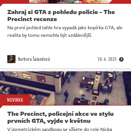
Zahraj si GTA z pohledu policie - The
Precinct recenze
Na první pohled tahle hra vypadá jako kopírka GTA, ale
realita by tomu nemohla být vzdálenější.
Barbora Šalandová
10. 6. 2025
NOVINKA
The Precinct, policejní akce ve stylu
prvních GTA, vyjde v květnu
V izometrickém sandboxu se vžijete do role Nicka