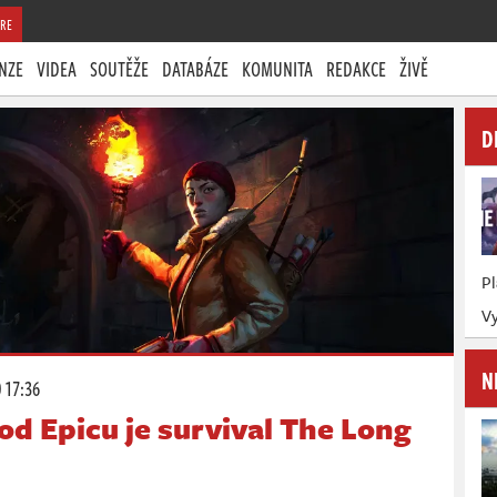
RE
NZE
VIDEA
SOUTĚŽE
DATABÁZE
KOMUNITA
REDAKCE
ŽIVĚ
D
P
Vy
N
 17:36
od Epicu je survival The Long