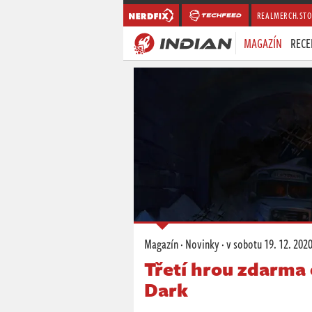
REALMERCH.STO
MAGAZÍN
RECE
Magazín
·
Novinky
·
v sobotu
19. 12. 2020
Třetí hrou zdarma 
Dark