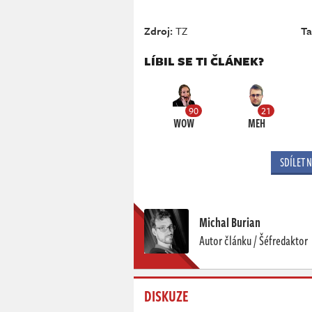
Zdroj:
TZ
Ta
LÍBIL SE TI ČLÁNEK?
90
21
WOW
MEH
SDÍLET 
Michal Burian
Autor článku / Šéfredaktor
DISKUZE