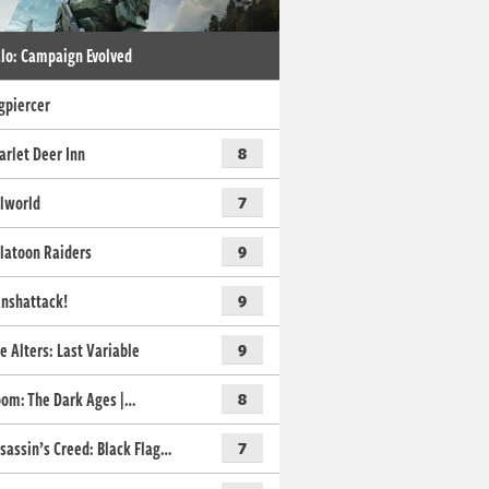
lo: Campaign Evolved
gpiercer
arlet Deer Inn
8
lworld
7
latoon Raiders
9
nshattack!
9
e Alters: Last Variable
9
om: The Dark Ages |…
8
sassin’s Creed: Black Flag…
7