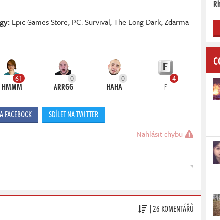
Rh
gy:
Epic Games Store
,
PC
,
Survival
,
The Long Dark
,
Zdarma
C
61
0
0
4
HMMM
ARRGG
HAHA
F
NA FACEBOOK
SDÍLET NA TWITTER
Nahlásit chybu
| 26 KOMENTÁŘŮ