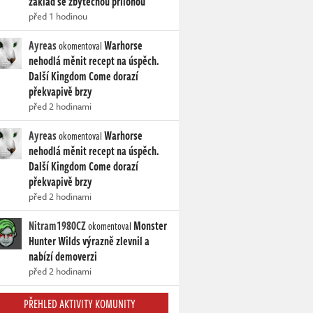
základ se zbytečnou přílohou
před 1 hodinou
Ayreas
Warhorse
okomentoval
nehodlá měnit recept na úspěch.
Další Kingdom Come dorazí
překvapivě brzy
před 2 hodinami
Ayreas
Warhorse
okomentoval
nehodlá měnit recept na úspěch.
Další Kingdom Come dorazí
překvapivě brzy
před 2 hodinami
Nitram1980CZ
Monster
okomentoval
Hunter Wilds výrazně zlevnil a
nabízí demoverzi
před 2 hodinami
PŘEHLED AKTIVITY KOMUNITY