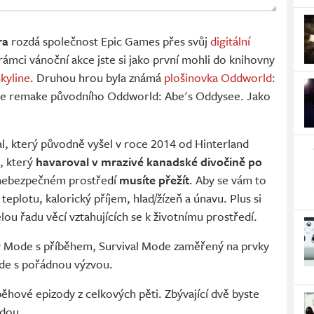
ra
rozdá společnost Epic Games přes svůj
digitální
 rámci vánoční akce jste si jako první mohli do knihovny
kyline
. Druhou hrou byla známá
plošinovka Oddworld:
 je remake původního Oddworld: Abe's Oddysee. Jako
al, který původně vyšel v roce 2014 od Hinterland
, který
havaroval v mrazivé kanadské divočině po
 nebezpečném prostředí
musíte přežít
. Aby se vám to
 teplotu, kalorický příjem, hlad/žízeň a únavu. Plus si
lou řadu věcí vztahujících se k životnímu prostředí.
y Mode s příběhem, Survival Mode zaměřený na prvky
ode s pořádnou výzvou.
íběhové epizody z celkových pěti. Zbývající dvě byste
jdou.