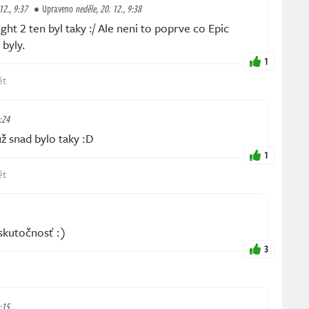
12., 9:37
Upraveno
neděle, 20. 12., 9:38
ht 2 ten byl taky :/ Ale neni to poprve co Epic
 byly.
1
ět
1:24
ž snad bylo taky :D
1
ět
skutočnosť :)
3
:15