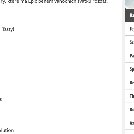
 hry, které má Epic během vánočních svátků rozdat.
Ha
 Tasty!
Fo
Sc
Pa
Sp
De
Th
s
Do
As
olution