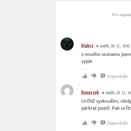
Pro napsá
klukcz
neděle, 20. 12., 18:45
z nového seznamu jsem z
vyjde
Odpovědět
Daneczek
neděle, 20. 12., 1
Určitě vyzkouším, nikdy
párkrat pustil. Pak urči
Odpovědět