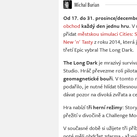
Michal Burian
Od 17. do 31. prosince/decemb
obchod
každý den jednu hru
. V
přidat
městskou simulaci Cities: S
New 'n' Tasty
z roku 2014, která
třetí Epic vybral The Long Dark.
The Long Dark
je mrazivý surviv
Studio. Hráč převezme roli pilota
geomagnetické bouři
. V tomto
podařilo, je nutné hlídat tělesnou
dávat pozor na divoká zvířata a ce
Hra nabízí t
ři herní režimy
: Stor
přežití v divočině a Challenge M
V současné době si užijete tři př
poté měli obdržet zdarma - až vy