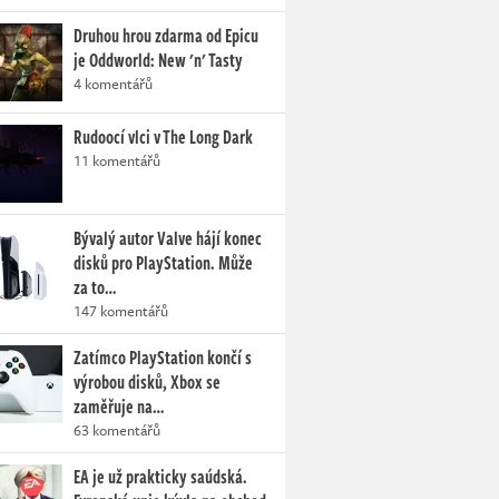
Druhou hrou zdarma od Epicu
je Oddworld: New 'n' Tasty
4 komentářů
Rudoocí vlci v The Long Dark
11 komentářů
Bývalý autor Valve hájí konec
disků pro PlayStation. Může
za to…
147 komentářů
Zatímco PlayStation končí s
výrobou disků, Xbox se
zaměřuje na…
63 komentářů
EA je už prakticky saúdská.