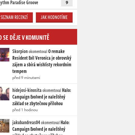
ythm Paradise Groove
9
SEZNAM RECENZÍ
JAK HODNOTÍME
O SE DĚJE V KOMUNITĚ
Skorpion
O remake
okomentoval
Resident Evil Veronica je obrovský
zájem a sbírá wishlisty rekordním
tempem
před 9 minutami
hidejosi-kinosita
Halo:
okomentoval
Campaign Evolved je naleštěný
základ se zbytečnou přílohou
před 1 hodinou
jakubandreas04
Halo:
okomentoval
Campaign Evolved je naleštěný