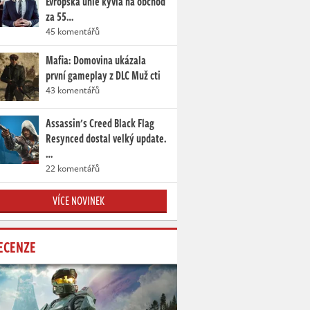
Evropská unie kývla na obchod
za 55…
45 komentářů
Mafia: Domovina ukázala
první gameplay z DLC Muž cti
43 komentářů
Assassin's Creed Black Flag
Resynced dostal velký update.
…
22 komentářů
VÍCE NOVINEK
ECENZE