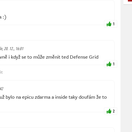
a :)
1
le, 20. 12., 16:01
vně i když se to může změnit ted Defense Grid
1
ět
:42
už bylo na epicu zdarma a inside taky doufám že to
2