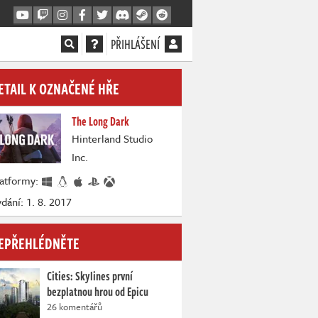
PŘIHLÁŠENÍ
ETAIL K OZNAČENÉ HŘE
The Long Dark
Hinterland Studio
Inc.
latformy:
dání: 1. 8. 2017
EPŘEHLÉDNĚTE
Cities: Skylines první
bezplatnou hrou od Epicu
26 komentářů