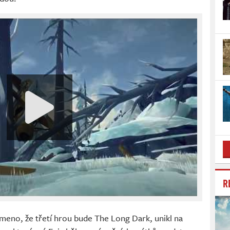
R
meno, že třetí hrou bude The Long Dark, unikl na