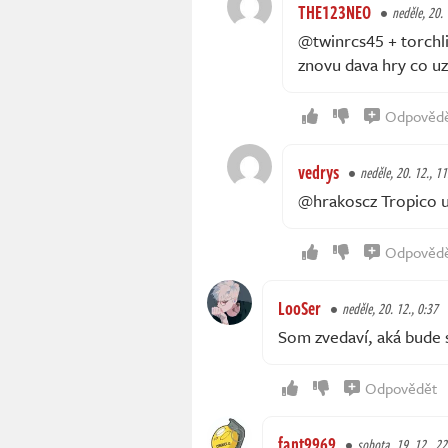
THE123NEO
neděle, 20. 
@twinrcs45 + torchlig
znovu dava hry co uz
Odpověd
vedrys
neděle, 20. 12., 1
@hrakoscz Tropico u
Odpověd
LooSer
neděle, 20. 12., 0:37
Som zvedaví, aká bude 
Odpovědět
fant9969
sobota, 19. 12., 22