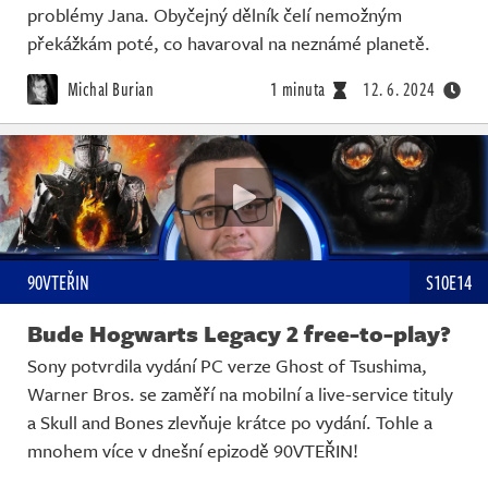
problémy Jana. Obyčejný dělník čelí nemožným
překážkám poté, co havaroval na neznámé planetě.
Michal Burian
1 minuta
12. 6. 2024
90VTEŘIN
S10E14
Bude Hogwarts Legacy 2 free-to-play?
Sony potvrdila vydání PC verze Ghost of Tsushima,
Warner Bros. se zaměří na mobilní a live-service tituly
a Skull and Bones zlevňuje krátce po vydání. Tohle a
mnohem více v dnešní epizodě 90VTEŘIN!