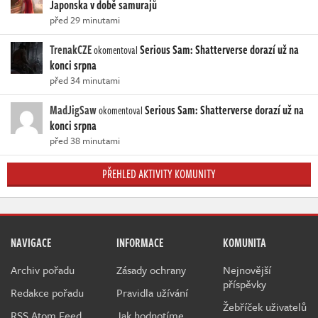
Japonska v době samurajů
před 29 minutami
TrenakCZE
Serious Sam: Shatterverse dorazí už na
okomentoval
konci srpna
před 34 minutami
MadJigSaw
Serious Sam: Shatterverse dorazí už na
okomentoval
konci srpna
před 38 minutami
PŘEHLED AKTIVITY KOMUNITY
NAVIGACE
INFORMACE
KOMUNITA
Archiv pořadu
Zásady ochrany
Nejnovější
příspěvky
Redakce pořadu
Pravidla užívání
Žebříček uživatelů
RSS Atom Feed
Jak hodnotíme