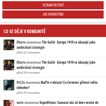
SEZNAM RECENZÍ
JAK HODNOTÍME
CO SE DĚJE V KOMUNITĚ
Dharra
The Guild - Europa 1410 se ukazuje jako
okomentoval
ambiciózní strategie
před 22 minutami
Dharra
The Guild - Europa 1410 se ukazuje jako
okomentoval
ambiciózní strategie
před 24 minutami
PeCZa
Buďte v obraze! Co červenec přinesl světu
okomentoval
videoher?
před 29 minutami
narm
Expeditions: Samurai nás už dnes vezme do
okomentoval