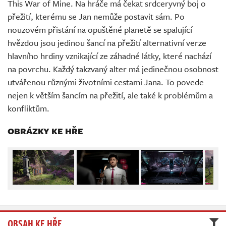
This War of Mine. Na hráče má čekat srdceryvný boj o
Živě
přežití, kterému se Jan nemůže postavit sám. Po
nouzovém přistání na opuštěné planetě se spalující
hvězdou jsou jedinou šancí na přežití alternativní verze
hlavního hrdiny vznikající ze záhadné látky, které nachází
na povrchu. Každý takzvaný alter má jedinečnou osobnost
utvářenou různými životními cestami Jana. To povede
nejen k větším šancím na přežití, ale také k problémům a
konfliktům.
OBRÁZKY KE HŘE
OBSAH KE HŘE