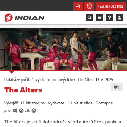
REALMERCH.STORE
Magazín
Recenze
Videa
Soutěže
Databáze počítačových a konzolových her
·
The Alters
13. 6. 2025
The Alters
Databáze
3
Komunita
Vývojář: 11 bit studios · Vydavatel: 11 bit studios · Dostupné
pro:
Redakce
The Alters je sci-fi dobrodružství od autorů Frostpunku a