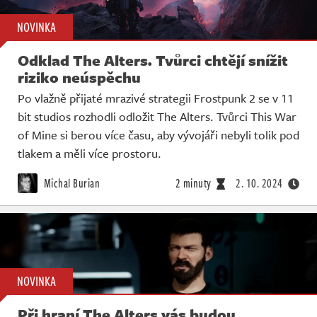
NOVINKA
Odklad The Alters. Tvůrci chtějí snížit
riziko neúspěchu
Po vlažně přijaté mrazivé strategii Frostpunk 2 se v 11
bit studios rozhodli odložit The Alters. Tvůrci This War
of Mine si berou více času, aby vývojáři nebyli tolik pod
tlakem a měli více prostoru.
Michal Burian
2 minuty
2. 10. 2024
NOVINKA
Při hraní The Alters vás budou