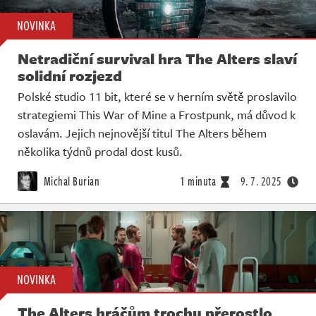
NOVINKA
Netradiční survival hra The Alters slaví
solidní rozjezd
Polské studio 11 bit, které se v herním světě proslavilo
strategiemi This War of Mine a Frostpunk, má důvod k
oslavám. Jejich nejnovější titul The Alters během
několika týdnů prodal dost kusů.
Michal Burian
1 minuta
9. 7. 2025
NOVINKA
The Alters hráčům trochu přerostlo