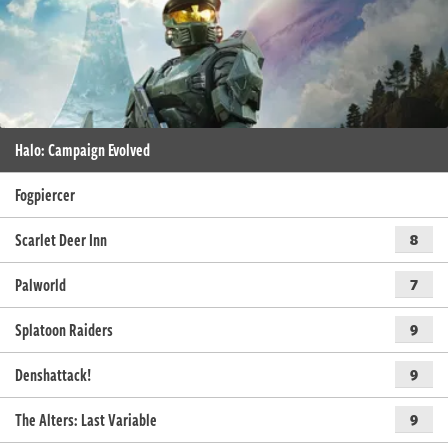
Halo: Campaign Evolved
Fogpiercer
Scarlet Deer Inn
8
Palworld
7
Splatoon Raiders
9
Denshattack!
9
The Alters: Last Variable
9