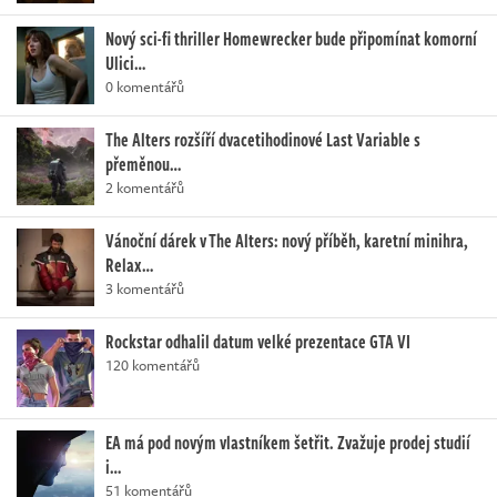
Nový sci-fi thriller Homewrecker bude připomínat komorní
Ulici…
0 komentářů
The Alters rozšíří dvacetihodinové Last Variable s
přeměnou…
2 komentářů
Vánoční dárek v The Alters: nový příběh, karetní minihra,
Relax…
3 komentářů
Rockstar odhalil datum velké prezentace GTA VI
120 komentářů
EA má pod novým vlastníkem šetřit. Zvažuje prodej studií
i…
51 komentářů