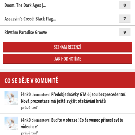
Doom: The Dark Ages |…
8
Assassin’s Creed: Black Flag…
7
Rhythm Paradise Groove
9
SEZNAM RECENZÍ
JAK HODNOTÍME
CO SE DĚJE V KOMUNITĚ
i4nk0
Předobjednávky GTA 6 jsou bezprecedentní.
okomentoval
Nová prezentace má ještě zvýšit očekávání hráčů
právě teď
i4nk0
Buďte v obraze! Co červenec přinesl světu
okomentoval
videoher?
právě teď