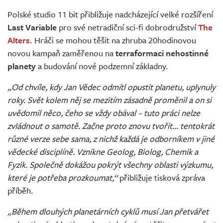
Živě
Polské studio 11 bit přibližuje nadcházející velké rozšíření
Last Variable
pro své netradiční sci-fi dobrodružství
The
Alters
. Hráči se mohou těšit na zhruba 20hodinovou
novou kampaň zaměřenou na
terraformaci nehostinné
planety
a budování nové podzemní základny.
„Od chvíle, kdy Jan Vědec odmítl opustit planetu, uplynuly
roky. Svět kolem něj se mezitím zásadně proměnil a on si
uvědomil něco, čeho se vždy obával – tuto práci nelze
zvládnout o samotě. Začne proto znovu tvořit... tentokrát
různé verze sebe sama, z nichž každá je odborníkem v jiné
vědecké disciplíně. Vznikne Geolog, Biolog, Chemik a
Fyzik. Společně dokážou pokrýt všechny oblasti výzkumu,
které je potřeba prozkoumat,“
přibližuje tisková zpráva
příběh.
„Během dlouhých planetárních cyklů musí Jan přetvářet