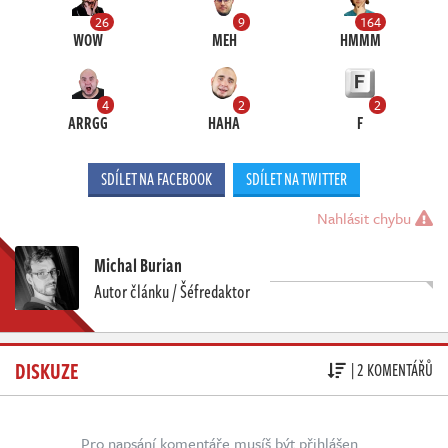
26
9
164
WOW
MEH
HMMM
4
2
2
ARRGG
HAHA
F
SDÍLET NA FACEBOOK
SDÍLET NA TWITTER
Nahlásit chybu
Michal Burian
Autor článku / Šéfredaktor
DISKUZE
| 2 KOMENTÁŘŮ
Pro napsání komentáře musíš být přihlášen.