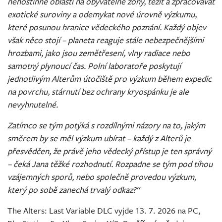
nehostinné oblasti na obyvatelné zóny, těžit a zpracovávat
exotické suroviny a odemykat nové úrovně výzkumu,
které posunou hranice vědeckého poznání. Každý objev
však něco stojí – planeta reaguje stále nebezpečnějšími
hrozbami, jako jsou zemětřesení, vlny radiace nebo
samotný plynoucí čas. Polní laboratoře poskytují
jednotlivým Alterům útočiště pro výzkum během expedic
na povrchu, stárnutí bez ochrany kryospánku je ale
nevyhnutelné.
Zatímco se tým potýká s rozdílnými názory na to, jakým
směrem by se měl výzkum ubírat – každý z Alterů je
přesvědčen, že právě jeho vědecký přístup je ten správný
– čeká Jana těžké rozhodnutí. Rozpadne se tým pod tíhou
vzájemných sporů, nebo společně provedou výzkum,
který po sobě zanechá trvalý odkaz?“
The Alters: Last Variable DLC vyjde 13. 7. 2026 na PC,