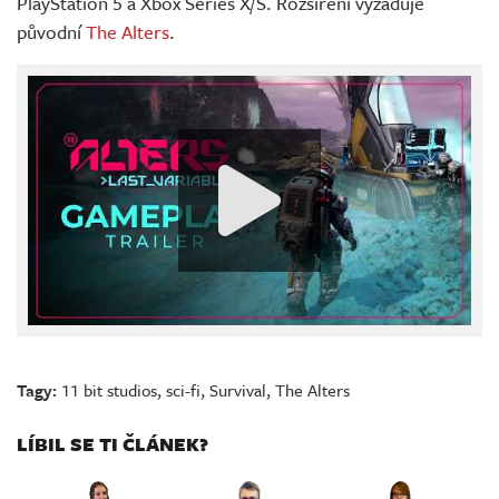
PlayStation 5 a Xbox Series X/S. Rozšíření vyžaduje
původní
The Alters
.
Tagy:
11 bit studios
,
sci-fi
,
Survival
,
The Alters
LÍBIL SE TI ČLÁNEK?