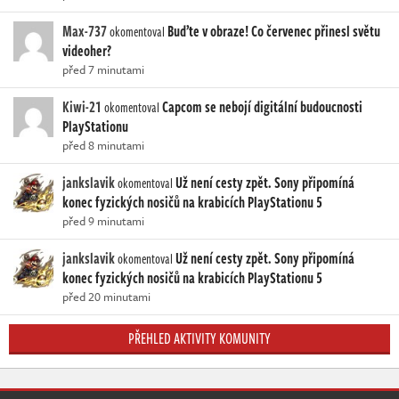
Max-737
Buďte v obraze! Co červenec přinesl světu
okomentoval
videoher?
před 7 minutami
Kiwi-21
Capcom se nebojí digitální budoucnosti
okomentoval
PlayStationu
před 8 minutami
jankslavik
Už není cesty zpět. Sony připomíná
okomentoval
konec fyzických nosičů na krabicích PlayStationu 5
před 9 minutami
jankslavik
Už není cesty zpět. Sony připomíná
okomentoval
konec fyzických nosičů na krabicích PlayStationu 5
před 20 minutami
PŘEHLED AKTIVITY KOMUNITY