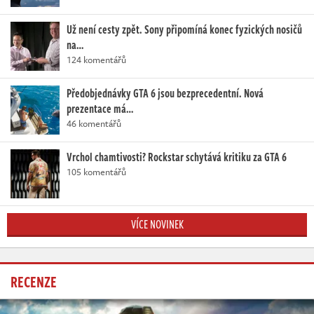
Už není cesty zpět. Sony připomíná konec fyzických nosičů
na…
124 komentářů
Předobjednávky GTA 6 jsou bezprecedentní. Nová
prezentace má…
46 komentářů
Vrchol chamtivosti? Rockstar schytává kritiku za GTA 6
105 komentářů
VÍCE NOVINEK
RECENZE