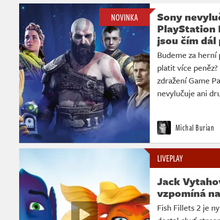
Sony nevyluč
NOVINKA
PlayStation 
jsou čím dál
Budeme za herní 
platit více peněz?
zdražení Game Pa
nevylučuje ani dr
Michal Burian
LIVEPLAY
Jack Vytahov
vzpomíná na 
Fish Fillets 2 je 