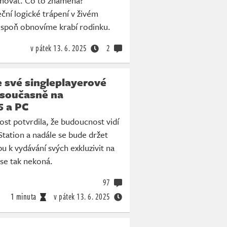
amovat. Co to znamená?
ní logické trápení v živém
espoň obnovíme krabí rodinku.
v pátek
13. 6. 2025
2
 své singleplayerové
 současně na
5 a PC
st potvrdila, že budoucnost vidí
Station a nadále se bude držet
u k vydávání svých exkluzivit na
se tak nekoná.
97
1 minuta
v pátek
13. 6. 2025