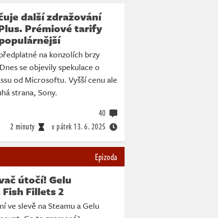
uje další zdražování
Plus. Prémiové tarify
 populárnější
předplatné na konzolích brzy
 Dnes se objevily spekulace o
ssu od Microsoftu. Vyšší cenu ale
uhá strana, Sony.
40
2 minuty
v pátek
13. 6. 2025
Epizoda
ač útočí! Gelu
Fish Fillets 2
nyní ve slevě na Steamu a Gelu