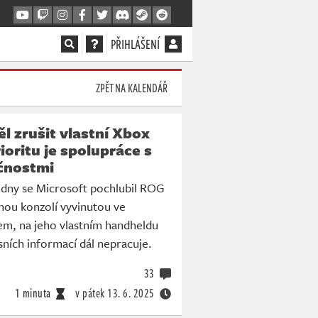
PŘIHLÁŠENÍ
ZPĚT NA KALENDÁŘ
l zrušit vlastní Xbox
ioritu je spolupráce s
ečnostmi
 dny se Microsoft pochlubil ROG
nou konzolí vyvinutou ve
em, na jeho vlastním handheldu
isních informací dál nepracuje.
33
1 minuta
v pátek
13. 6. 2025