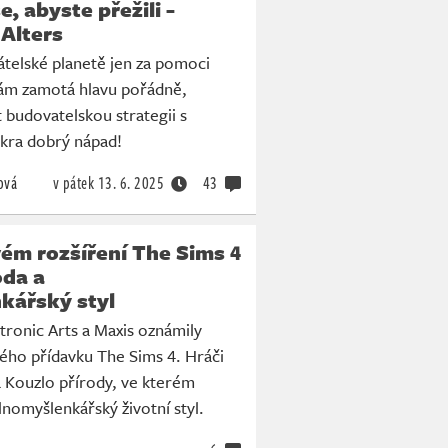
, abyste přežili -
Alters
átelské planetě jen za pomoci
vám zamotá hlavu pořádně,
 budovatelskou strategii s
akra dobrý nápad!
ová
v pátek
13. 6. 2025
43
ém rozšíření The Sims 4
oda a
kářský styl
tronic Arts a Maxis oznámily
ého přídavku The Sims 4. Hráči
 Kouzlo přírody, ve kterém
lnomyšlenkářský životní styl.