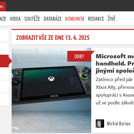
RE
NZE
VIDEA
SOUTĚŽE
DATABÁZE
KOMUNITA
REDAKCE
ŽIVĚ
ZOBRAZIT VŠE ZE DNE 13. 6. 2025
Microsoft mě
DRBY
handheld. Pr
jinými spol
Zatímco před pár
Xbox Ally, přenos
spolupráci s Asus
už se podle zákul
Michal Burian