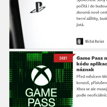
počítá i do budou
zkoumá nové cest
herní zážitky, bu
jistá.
Michal Burian
Game Pass m
DRBY
kódu aplikac
náznak
Před měsícem Mic
konzolí, příslušen
Xbox se ale musejí
podle neoficiální