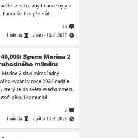
aráte se o to, aby finance byly v
 Fanoušci hru přeložili.
10
1 minuta
v pátek
13. 6. 2025
0,000: Space Marine 2
ruhodného milníku
e Marine 2 slaví mimořádný
vého vydání v roce 2024 nadále
ů, který se do světa Warhammeru
utoři děkují komunitě.
6
1 minuta
v pátek
13. 6. 2025