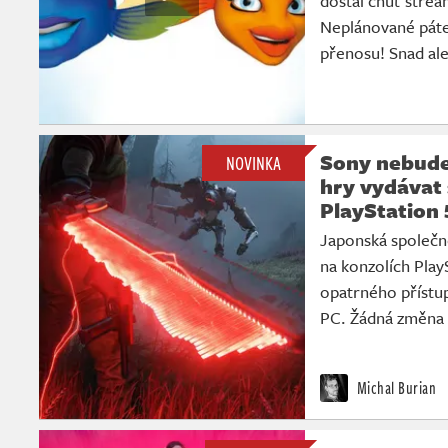
dostal chuť stre
Neplánované páteč
přenosu! Snad al
Sony nebude
NOVINKA
hry vydávat
PlayStation 
Japonská společno
na konzolích Play
opatrného přístup
PC. Žádná změna 
Michal Burian