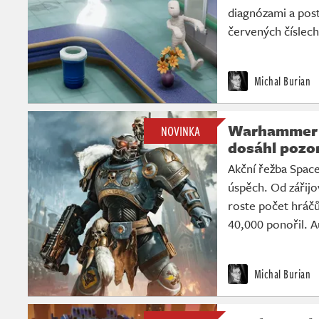
diagnózami a post
červených číslech.
Michal Burian
Warhammer 4
NOVINKA
dosáhl pozo
Akční řežba Spac
úspěch. Od zářijo
roste počet hráč
40,000 ponořil. A
Michal Burian