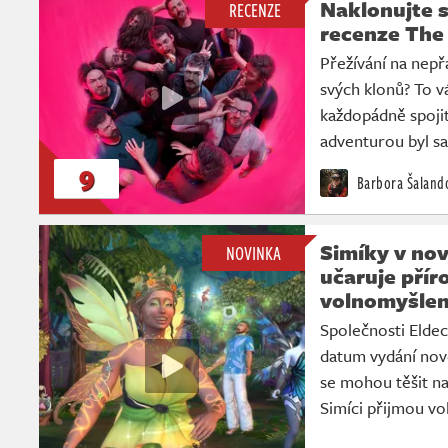
Naklonujte se
RECENZE
recenze The 
Přežívání na nepř
svých klonů? To 
každopádně spojit
adventurou byl s
9
Barbora Šaland
Simíky v nov
NOVINKA
učaruje přír
volnomyšlen
Společnosti Eldec
datum vydání nov
se mohou těšit na
Simíci přijmou vo