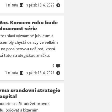
1 minuta
v pátek
13. 6. 2025
 War. Koncem roku bude
doucnost série
etos slaví významné jubileum a
ssembly chystá oslavy ve velkém
á na prosincovou událost, která
ká tuto strategickou značku.
9
1 minuta
v pátek
13. 6. 2025
rma srandovní strategie
ospital
 budete snažit udržet provoz
, bojovat s bizarními