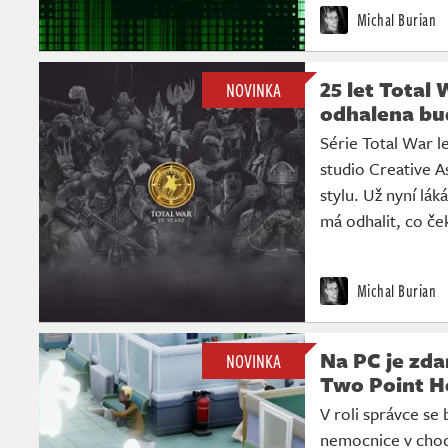
Michal Burian
25 let Total
NOVINKA
odhalena bu
Série Total War l
studio Creative A
stylu. Už nyní lák
má odhalit, co če
Michal Burian
Na PC je zda
NOVINKA
Two Point H
V roli správce se
nemocnice v chodu