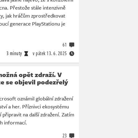
cna. Přestože stále intenzivně
y, jak hráčům zprostředkovat
doucí generace PlayStationu je
61
3 minuty
v pátek
13. 6. 2025
ožná opět zdraží. V
e se objevil podezřelý
rosoft oznámil globální zdražení
ství a her. Příznivci ekosystému
 připravit na další zdražení. Zatím
ch informací.
23