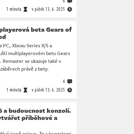
6
1 minuta
v pátek
13. 6. 2025
playerová beta Gears of
ed
a PC, Xboxu Series X/S a
ouští multiplayerovém betu Gears
. Remaster se ukazuje také v
záběrech právě z bety.
4
1 minuta
v pátek
13. 6. 2025
6 a budoucnost konzolí.
tvářet příběhové a
ává jasně najevo, že s konzolemi