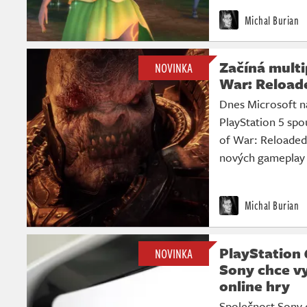
Michal Burian
Začíná multi
NOVINKA
War: Reload
Dnes Microsoft n
PlayStation 5 sp
of War: Reloaded
nových gameplay 
Michal Burian
PlayStation 
NOVINKA
Sony chce vy
online hry
Společnost Sony d