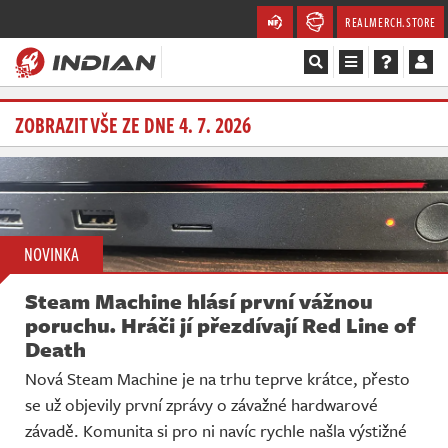
REALMERCH.STORE
Magazín
ZOBRAZIT VŠE ZE DNE 4. 7. 2026
Recenze
Videa
NOVINKA
Soutěže
Steam Machine hlásí první vážnou
Databáze
poruchu. Hráči jí přezdívají Red Line of
Death
Komunita
Nová Steam Machine je na trhu teprve krátce, přesto
se už objevily první zprávy o závažné hardwarové
Redakce
závadě. Komunita si pro ni navíc rychle našla výstižné