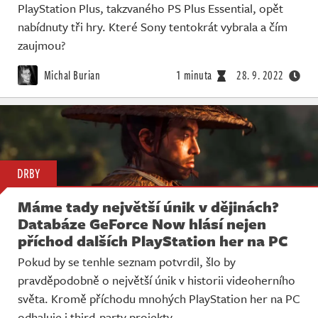
PlayStation Plus, takzvaného PS Plus Essential, opět
nabídnuty tři hry. Které Sony tentokrát vybrala a čím
zaujmou?
Michal Burian
1 minuta
28. 9. 2022
DRBY
Máme tady největší únik v dějinách?
Databáze GeForce Now hlásí nejen
příchod dalších PlayStation her na PC
Pokud by se tenhle seznam potvrdil, šlo by
pravděpodobně o největší únik v historii videoherního
světa. Kromě příchodu mnohých PlayStation her na PC
odhaluje i third-party projekty.