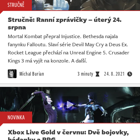
STRUČNĚ
Stručně: Ranní zprávičky – úterý 24.
srpna
Mortal Kombat přepral Injustice. Bethesda najala
fanynku Falloutu. Slaví série Devil May Cry a Deus Ex.
Rocket League přechází na Unreal Engine 5. Crusader
Kings 3 má vyjít na konzole. A další.
Michal Burian
3 minuty
24. 8. 2021
NOVINKA
Xbox Live Gold v červnu: Dvě bojovky,
hádanky a RPG