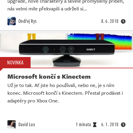
upgrade, nové charaktery a skvěle promyšlený příběh,
nás velmi mile překvapili a udrželi si…
Ondřej Rys
8. 6. 2018
NOVINKA
Microsoft končí s Kinectem
Už je to tak. Ať jste ho používali, nebo ne, je s ním
konec. Microsoft končí s Kinectem. Přestal prodávat i
adaptéry pro Xbox One.
David Lux
1 minuta
6. 1. 2018