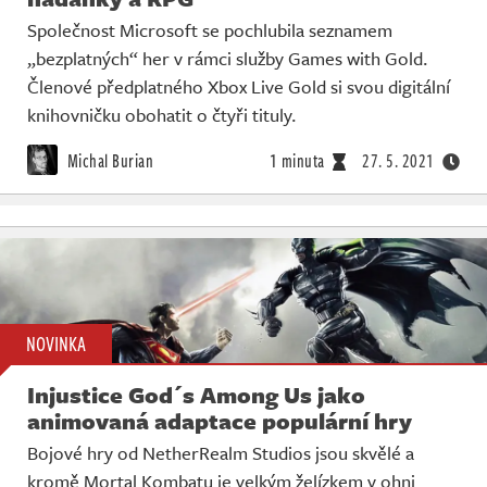
Společnost Microsoft se pochlubila seznamem
„bezplatných“ her v rámci služby Games with Gold.
Členové předplatného Xbox Live Gold si svou digitální
knihovničku obohatit o čtyři tituly.
Michal Burian
1 minuta
27. 5. 2021
NOVINKA
Injustice God´s Among Us jako
animovaná adaptace populární hry
Bojové hry od NetherRealm Studios jsou skvělé a
kromě Mortal Kombatu je velkým želízkem v ohni