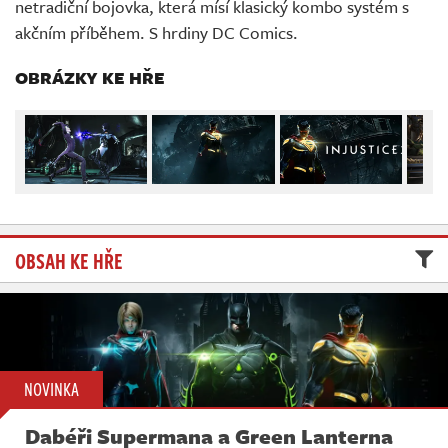
netradiční bojovka, která mísí klasický kombo systém s
Živě
akčním příběhem. S hrdiny DC Comics.
OBRÁZKY KE HŘE
OBSAH KE HŘE
NOVINKA
Dabéři Supermana a Green Lanterna