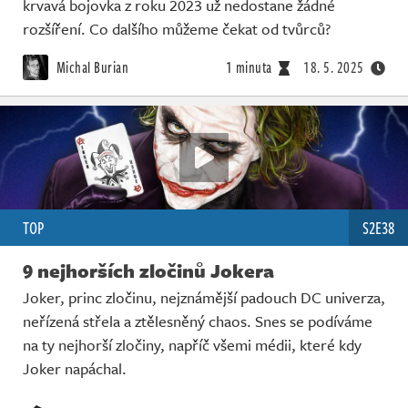
krvavá bojovka z roku 2023 už nedostane žádné
rozšíření. Co dalšího můžeme čekat od tvůrců?
Michal Burian
1 minuta
18. 5. 2025
TOP
S2E38
9 nejhorších zločinů Jokera
Joker, princ zločinu, nejznámější padouch DC univerza,
neřízená střela a ztělesněný chaos. Snes se podíváme
na ty nejhorší zločiny, napříč všemi médii, které kdy
Joker napáchal.