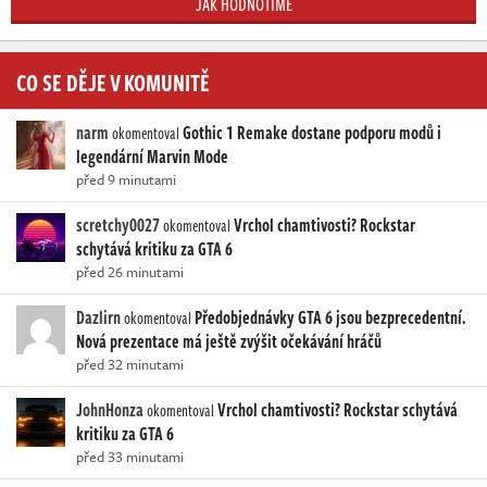
JAK HODNOTÍME
CO SE DĚJE V KOMUNITĚ
narm
Gothic 1 Remake dostane podporu modů i
okomentoval
legendární Marvin Mode
před 9 minutami
scretchy0027
Vrchol chamtivosti? Rockstar
okomentoval
schytává kritiku za GTA 6
před 26 minutami
Dazlirn
Předobjednávky GTA 6 jsou bezprecedentní.
okomentoval
Nová prezentace má ještě zvýšit očekávání hráčů
před 32 minutami
JohnHonza
Vrchol chamtivosti? Rockstar schytává
okomentoval
kritiku za GTA 6
před 33 minutami