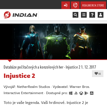
REALMERCH.STORE
Magazín
Recenze
Videa
Soutěže
Databáze počítačových a konzolových her
·
Injustice 2
1. 12. 2017
Injustice 2
Databáze
66
Komunita
Vývojář: NetherRealm Studios · Vydavatel: Warner Bros.
Interactive Entertainment · Dostupné pro:
Redakce
Toto je vaše legenda. Vaši hrdinové. Injustice 2 je