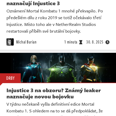
naznačují Injustice 3
Oznámení Mortal Kombatu 1 mnohé překvapilo. Po
předešlém dílu z roku 2019 se totiž očekávalo třetí
Injustice. Místo toho ale v NetherRealm Studios
restartovali příběh své brutální bojovky.
Michal Burian
1 minuta
30. 8. 2025
DRBY
Injustice 3 na obzoru? Známý leaker
naznačuje novou bojovku
V týdnu nečekaně vyšla definitivní edice Mortal
Kombatu 1. S ohledem na to se dá předpokládat, že