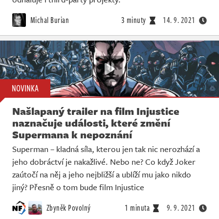
Michal Burian
3 minuty
14. 9. 2021
NOVINKA
Našlapaný trailer na film Injustice
naznačuje události, které změní
Supermana k nepoznání
Superman – kladná síla, kterou jen tak nic nerozhází a
jeho dobráctví je nakažlivé. Nebo ne? Co když Joker
zaútočí na něj a jeho nejbližší a ublíží mu jako nikdo
jiný? Přesně o tom bude film Injustice
Zbyněk Povolný
1 minuta
9. 9. 2021