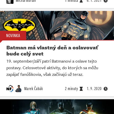
Michal Burian
1 minuta
6. 1. 2021
NOVINKA
Batman má vlastný deň a oslavovať
bude celý svet
19. september/září patrí Batmanovi a oslave tejto
postavy. Celosvetové aktivity, do ktorých sa môžu
zapájať fanúšikovia, však začínajú už teraz.
Marek Čabák
2 minuty
1. 9. 2020