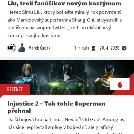
Liu, trolí fanúšikov novým kostýmom
Herec Simu Liu, ktorý bol ešte minulý rok potvrdený
ako Marvelovský superhrdina Shang-Chi, si vystrelil s
fanúšikov na svojom twtteri, keď im ukázal prvý
koncept svojho kostýmu.
Marek Čabák
1 minuta
20. 4. 2020
6
RECENZE
Injustice 2 - Tak tohle Superman
přehnal
Další bojová hra na trhu... Nevadí! Od Gods Among us,
nás sice nepřivítali změny v bojování, ale grafický