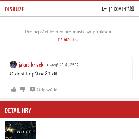
DISKUZE
| 1 KOMENTÁŘŮ
Pro napsání komentáře musíš být přihlášen.
Přihlásit se
jakub-krizek
úterý, 22. 8., 20:25
O dost Lepší než 1 díl
Odpovědět
DETAIL HRY