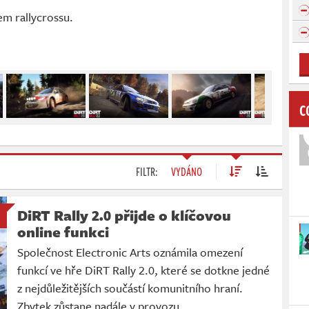
em rallycrossu.
C
FILTR:
VYDÁNO
DiRT Rally 2.0 přijde o klíčovou
online funkci
Společnost Electronic Arts oznámila omezení
funkcí ve hře DiRT Rally 2.0, které se dotkne jedné
z nejdůležitějších součástí komunitního hraní.
Zbytek zůstane nadále v provozu.