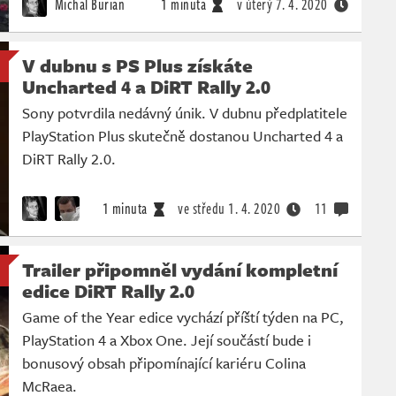
Michal Burian
1 minuta
v úterý
7. 4. 2020
V dubnu s PS Plus získáte
Uncharted 4 a DiRT Rally 2.0
Sony potvrdila nedávný únik. V dubnu předplatitele
PlayStation Plus skutečně dostanou Uncharted 4 a
DiRT Rally 2.0.
1 minuta
ve středu
1. 4. 2020
11
Trailer připomněl vydání kompletní
edice DiRT Rally 2.0
Game of the Year edice vychází příští týden na PC,
PlayStation 4 a Xbox One. Její součástí bude i
bonusový obsah připomínající kariéru Colina
McRaea.