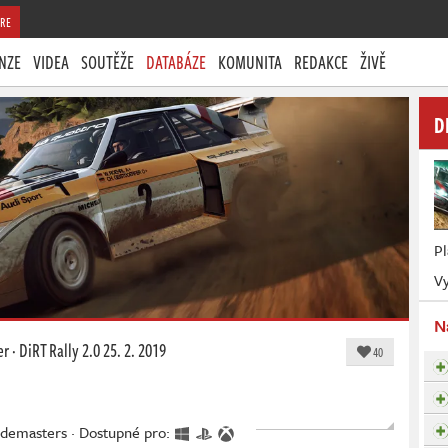
RE
NZE
VIDEA
SOUTĚŽE
DATABÁZE
KOMUNITA
REDAKCE
ŽIVĚ
D
P
Vy
N
er
·
DiRT Rally 2.0
25. 2. 2019
40
odemasters · Dostupné pro: