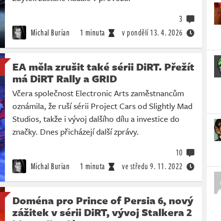
3
Michal Burian
1 minuta
v pondělí
13. 4. 2026
EA měla zrušit také sérii DiRT. Přežít
má DiRT Rally a GRID
Včera společnost Electronic Arts zaměstnancům
oznámila, že ruší sérii Project Cars od Slightly Mad
Studios, takže i vývoj dalšího dílu a investice do
značky. Dnes přicházejí další zprávy.
10
Michal Burian
1 minuta
ve středu
9. 11. 2022
Doména pro Prince of Persia 6, nový
zážitek v sérii DiRT, vývoj Stalkera 2