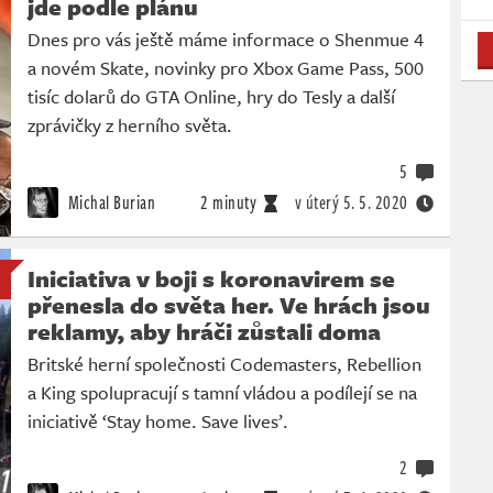
jde podle plánu
Dnes pro vás ještě máme informace o Shenmue 4
a novém Skate, novinky pro Xbox Game Pass, 500
tisíc dolarů do GTA Online, hry do Tesly a další
zprávičky z herního světa.
5
Michal Burian
2 minuty
v úterý
5. 5. 2020
Iniciativa v boji s koronavirem se
přenesla do světa her. Ve hrách jsou
reklamy, aby hráči zůstali doma
Britské herní společnosti Codemasters, Rebellion
a King spolupracují s tamní vládou a podílejí se na
iniciativě ‘Stay home. Save lives’.
2