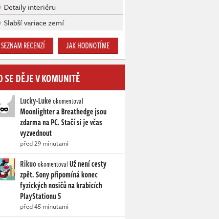
Detaily interiéru
Slabší variace zemí
SEZNAM RECENZÍ
JAK HODNOTÍME
O SE DĚJE V KOMUNITĚ
Lucky-Luke
okomentoval
Moonlighter a Breathedge jsou
zdarma na PC. Stačí si je včas
vyzvednout
před 29 minutami
Rikuo
Už není cesty
okomentoval
zpět. Sony připomíná konec
fyzických nosičů na krabicích
PlayStationu 5
před 45 minutami