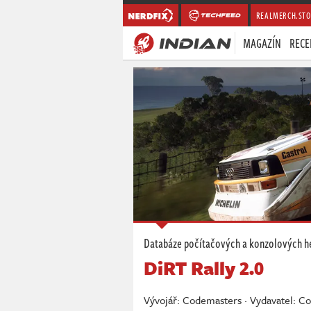
REALMERCH.STO
MAGAZÍN
RECE
Databáze počítačových a konzolových h
DiRT Rally 2.0
Vývojář: Codemasters · Vydavatel: C