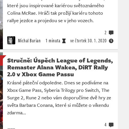
které jsou inspirované kariérou světoznámého
Colina McRae. Hráči tak prožijí kariéru tohoto
rallye jezdce a projedou se v jeho vozech.
2
Michal Burian
1 minuta
ve čtvrtek
30. 1. 2020
Stručně: Úspěch League of Legends,
Remaster Alana Wakea, DiRT Rally
2.0 v Xbox Game Passu
Krásné páteční odpoledne. Dnes se podíváme na
Xbox Game Pass, Syberia Trilogy pro Switch, The
Surge 2, Rune 2 nebo vám doporučíme dvě hry ze
světa Barbara Conana, které si můžete o víkendu
zdarma…
4