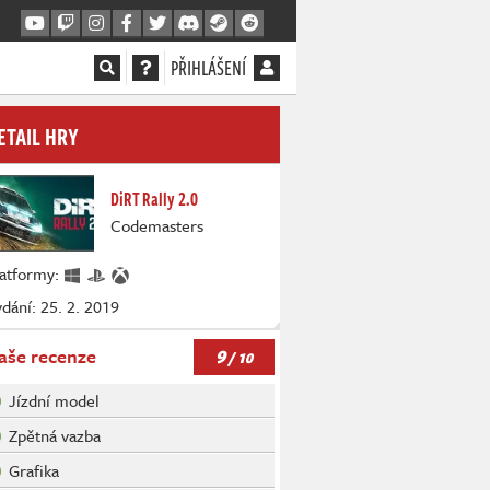
PŘIHLÁŠENÍ
ETAIL HRY
DiRT Rally 2.0
Codemasters
latformy:
dání: 25. 2. 2019
9
aše recenze
/ 10
Jízdní model
Zpětná vazba
Grafika