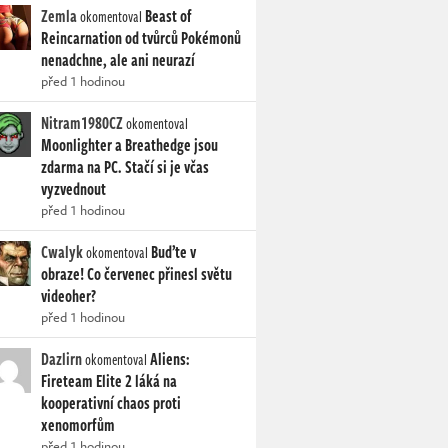
Zemla
Beast of
okomentoval
Reincarnation od tvůrců Pokémonů
nenadchne, ale ani neurazí
před 1 hodinou
Nitram1980CZ
okomentoval
Moonlighter a Breathedge jsou
zdarma na PC. Stačí si je včas
vyzvednout
před 1 hodinou
Cwalyk
Buďte v
okomentoval
obraze! Co červenec přinesl světu
videoher?
před 1 hodinou
Dazlirn
Aliens:
okomentoval
Fireteam Elite 2 láká na
kooperativní chaos proti
xenomorfům
před 1 hodinou