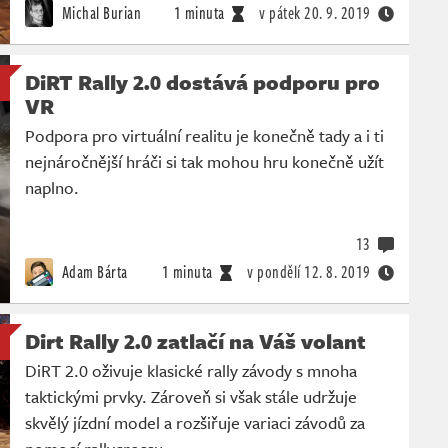
Michal Burian
1 minuta
v pátek
20. 9. 2019
DiRT Rally 2.0 dostává podporu pro
VR
Podpora pro virtuální realitu je konečně tady a i ti
nejnáročnější hráči si tak mohou hru konečně užít
naplno.
13
Adam Bárta
1 minuta
v pondělí
12. 8. 2019
Dirt Rally 2.0 zatlačí na Váš volant
DiRT 2.0 oživuje klasické rally závody s mnoha
taktickými prvky. Zároveň si však stále udržuje
skvělý jízdní model a rozšiřuje variaci závodů za