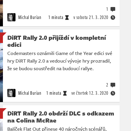
1
Michal Burian
1 minuta
v sobotu
21. 3. 2020
DiRT Rally 2.0 přijíždí v kompletní
edici
Codemasters oznámili Game of the Year edici své
hry DiRT Rally 2.0 a vedoucí vývoje hry prozradil,
že se budou soustředit na budoucí rallye.
2
Michal Burian
1 minuta
ve čtvrtek
12. 3. 2020
DiRT Rally 2.0 obdrží DLC s odkazem
na Colina McRae
Balíček Flat Out přinese 40 náročných scénářů,