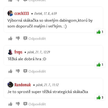
ccech333
čtvrtek, 17. 8., 6:59
Výborná skákačka so skvelým dabingom,ktorú by
som doporučil malým i veľkým. :)
1
Odpovědět
freps
pátek, 21. 7., 12:29
Těžká ale dobrá hra :D
1
Odpovědět
Randomak
pátek, 21. 7., 11:12
Je to sprostě super těžká strategická skákačka
3
Odpovědět