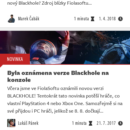
nový Blackhole? Zdroj blízky Fiolasoftu…
Marek Čabák
1 minuta
1. 4. 2018
NOVINKA
Byla oznámena verze Blackhole na
konzole
Včera jsme ve FiolaSoftu oznámili novou verzi
BLACKHOLE! Tentokrát tato novinka potěší hráče, co
vlastní PlayStation 4 nebo Xbox One. Samozřejmě si na
své přijdou i PC hráči, jelikož se 8. 8. dočkají…
Lukáš Pánek
1 minuta
21. 7. 2017