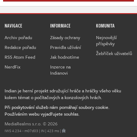
NAVIGACE
INFORMACE
KOMUNITA
Archiv pořadu
Zásady ochrany
Nejnovější
příspěvky
Redakce pořadu
Pravidla užívání
Žebříček uživatelů
RSS Atom Feed
Jak hodnotíme
NerdFix
Inzerce na
Indianovi
Indian je herní projekt sdružující hráče a hráčky všeho věku
kolem témat o počítačových a konzolových hrách.
Při poskytování služeb nám pomáhají soubory cookie.
Používáním webu vyjadřujete souhlas.
MediaRealms s.r.o.
© 2026
IWS 4.234 - m07d03 | IN | 423 ms |