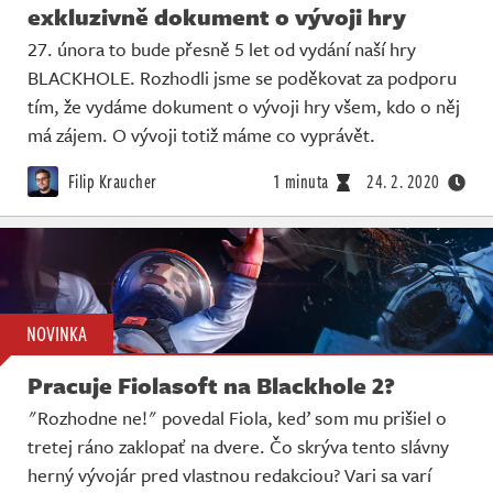
exkluzivně dokument o vývoji hry
27. února to bude přesně 5 let od vydání naší hry
BLACKHOLE. Rozhodli jsme se poděkovat za podporu
tím, že vydáme dokument o vývoji hry všem, kdo o něj
má zájem. O vývoji totiž máme co vyprávět.
Filip Kraucher
1 minuta
24. 2. 2020
NOVINKA
Pracuje Fiolasoft na Blackhole 2?
"Rozhodne ne!" povedal Fiola, keď som mu prišiel o
tretej ráno zaklopať na dvere. Čo skrýva tento slávny
herný vývojár pred vlastnou redakciou? Vari sa varí