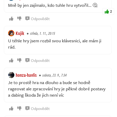
Mně by jen zajímalo, kdo tuhle hru vytvořil… 🤔
2
Odpovědět
Kujik
středa, 1. 11., 20:15
U téhle hry jsem rozbil svou klávesnici, ale mám ji
rád.
Odpovědět
honza-havlis
sobota, 23. 9., 7:34
Je to prostě hra na dlouho a bude se hodně
rageovat ale zpracování hry je pěkné dobré postavy
a dabing škoda že jich není víc
Odpovědět