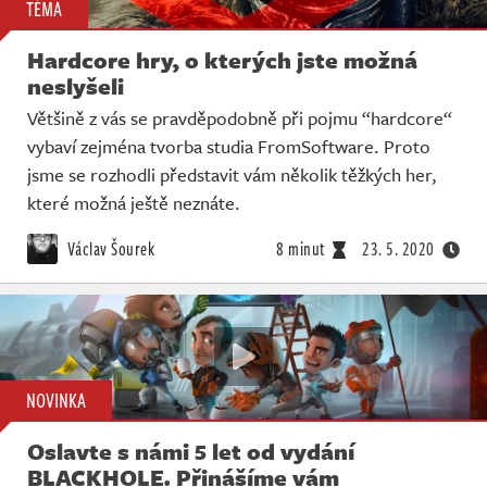
TÉMA
Hardcore hry, o kterých jste možná
neslyšeli
Většině z vás se pravděpodobně při pojmu “hardcore“
vybaví zejména tvorba studia FromSoftware. Proto
jsme se rozhodli představit vám několik těžkých her,
které možná ještě neznáte.
Václav Šourek
8 minut
23. 5. 2020
NOVINKA
Oslavte s námi 5 let od vydání
BLACKHOLE. Přinášíme vám