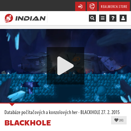
REALMERCH.STORE
Magazín
Recenze
Videa
Soutěže
Databáze
Komunita
Databáze počítačových a konzolových her
·
BLACKHOLE
27. 2. 2015
Redakce
BLACKHOLE
393