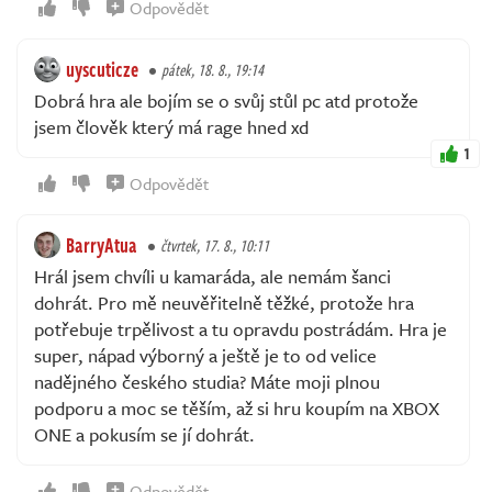
Odpovědět
uyscuticze
pátek, 18. 8., 19:14
Dobrá hra ale bojím se o svůj stůl pc atd protože
jsem člověk který má rage hned xd
1
Odpovědět
BarryAtua
čtvrtek, 17. 8., 10:11
Hrál jsem chvíli u kamaráda, ale nemám šanci
dohrát. Pro mě neuvěřitelně těžké, protože hra
potřebuje trpělivost a tu opravdu postrádám. Hra je
super, nápad výborný a ještě je to od velice
nadějného českého studia? Máte moji plnou
podporu a moc se těším, až si hru koupím na XBOX
ONE a pokusím se jí dohrát.
Odpovědět