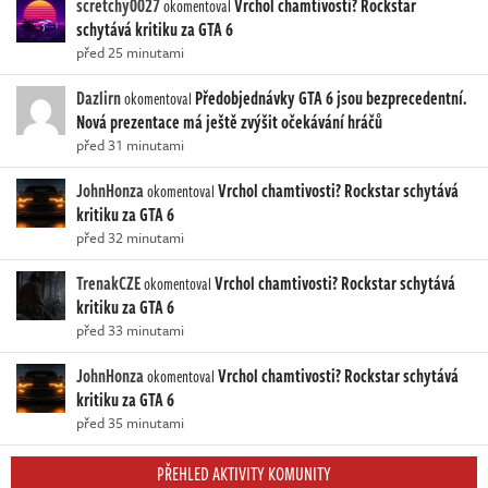
scretchy0027
Vrchol chamtivosti? Rockstar
okomentoval
schytává kritiku za GTA 6
před 25 minutami
Dazlirn
Předobjednávky GTA 6 jsou bezprecedentní.
okomentoval
Nová prezentace má ještě zvýšit očekávání hráčů
před 31 minutami
JohnHonza
Vrchol chamtivosti? Rockstar schytává
okomentoval
kritiku za GTA 6
před 32 minutami
TrenakCZE
Vrchol chamtivosti? Rockstar schytává
okomentoval
kritiku za GTA 6
před 33 minutami
JohnHonza
Vrchol chamtivosti? Rockstar schytává
okomentoval
kritiku za GTA 6
před 35 minutami
PŘEHLED AKTIVITY KOMUNITY