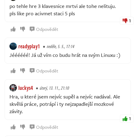
po tehle hre 3 klavesnice mrtvi ale tohe nelituju.
pls like pro acivmet staci 5 pls
1
Odpovědět
readyplay1
neděle, 5. 5., 17:14
Jéééééé! Já už vím co budu hrát na svým Linuxu :)
Odpovědět
luckys4
úterý, 13. 11., 21:10
Hra, u které jsem nejvíc supěl a nejvíc nadával. Ale
skvělá práce, potrápí i ty nejzapadlejší mozkové
závity.
1
Odpovědět