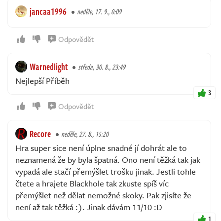
jancaa1996
neděle, 17. 9., 0:09
Odpovědět
Warnedlight
středa, 30. 8., 23:49
Nejlepší Příběh
3
Odpovědět
Recore
neděle, 27. 8., 15:20
Hra super sice není úplne snadné jí dohrát ale to
neznamená že by byla špatná. Ono není těžká tak jak
vypadá ale stačí přemýšlet trošku jinak. Jestli tohle
čtete a hrajete Blackhole tak zkuste spíš víc
přemýšlet než dělat nemožné skoky. Pak zjisíte že
není až tak těžká :). Jinak dávám 11/10 :D
1