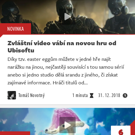
NOVINKA
Zvláštní video vábí na novou hru od
Ubisoftu
Díky tzv. easter eggům můžete v jedné hře najít
narážku na jinou, nejčastěji souvisící s tou samou sérií
anebo si jedno studio dělá srandu z jiného, či získat
zajímavé informace. Hráči titulů od…
Tomáš Novotný
1 minuta
31. 12. 2018
6