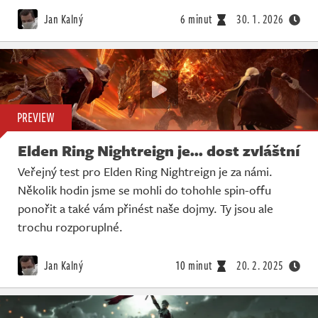
Živě
Jan Kalný
6 minut
30. 1. 2026
PREVIEW
Elden Ring Nightreign je... dost zvláštní
Veřejný test pro Elden Ring Nightreign je za námi.
Několik hodin jsme se mohli do tohohle spin-offu
ponořit a také vám přinést naše dojmy. Ty jsou ale
trochu rozporuplné.
Jan Kalný
10 minut
20. 2. 2025