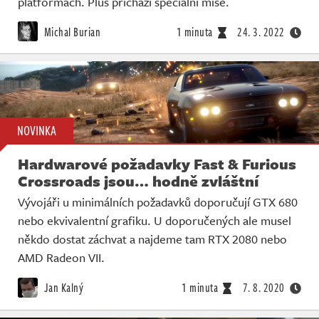
platformách. Plus přichází speciální mise.
Michal Burian
1 minuta
24. 3. 2022
NOVINKA
Hardwarové požadavky Fast & Furious
Crossroads jsou… hodně zvláštní
Vývojáři u minimálních požadavků doporučují GTX 680
nebo ekvivalentní grafiku. U doporučených ale musel
někdo dostat záchvat a najdeme tam RTX 2080 nebo
AMD Radeon VII.
Jan Kalný
1 minuta
7. 8. 2020