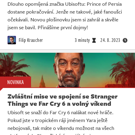
Dlouho opomíjená značka Ubisoftu: Prince of Persia
dostane pokračování. Jenže ne takové, jaké fanoušci
očekávali. Novou plošinovku jsem si zahrál a skvěle
jsem se bavil. Přinášíme první dojmy!
Filip Kraucher
3 minuty
24. 8. 2023
NOVINKA
Zvláštní mise ve spojení se Stranger
Things ve Far Cry 6 a volný víkend
Ubisoft se snaží do Far Cry 6 nalákat nové hráče.
Pokud jste v tropickém ráji jménem Yara ještě
nebojovali, tak máte o víkendu možnost na všech