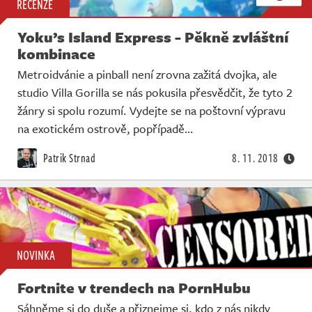
RECENZE
Yoku’s Island Express - Pěkně zvláštní
kombinace
Metroidvánie a pinball není zrovna zažitá dvojka, ale
studio Villa Gorilla se nás pokusila přesvědčit, že tyto 2
žánry si spolu rozumí. Vydejte se na poštovní výpravu
na exotickém ostrově, popřípadě…
Patrik Strnad
8. 11. 2018
NOVINKA
Fortnite v trendech na PornHubu
Sáhněme si do duše a přiznejme si, kdo z nás nikdy