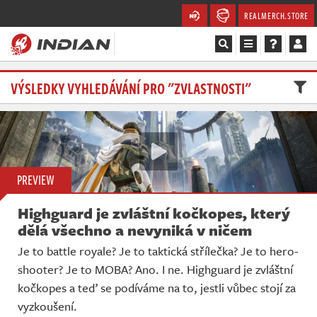
REALMERCH.STORE
Magazín
VÝSLEDKY VYHLEDÁVÁNÍ PRO "ZVLASTNOSTI"
Recenze
Videa
PREVIEW
Soutěže
Highguard je zvláštní kočkopes, který
Databáze
dělá všechno a nevyniká v ničem
Je to battle royale? Je to taktická střílečka? Je to hero-
Komunita
shooter? Je to MOBA? Ano. I ne. Highguard je zvláštní
kočkopes a teď se podíváme na to, jestli vůbec stojí za
Redakce
vyzkoušení.