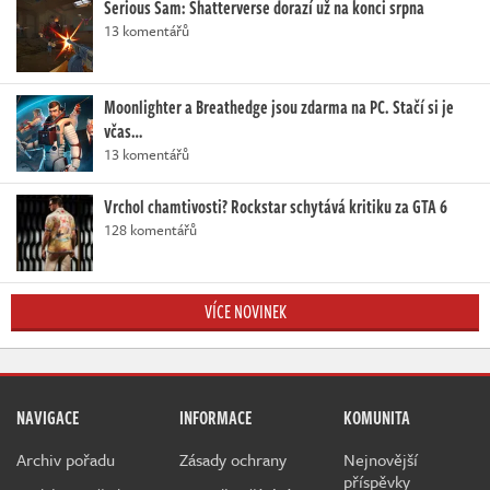
Serious Sam: Shatterverse dorazí už na konci srpna
13 komentářů
Moonlighter a Breathedge jsou zdarma na PC. Stačí si je
včas…
13 komentářů
Vrchol chamtivosti? Rockstar schytává kritiku za GTA 6
128 komentářů
VÍCE NOVINEK
NAVIGACE
INFORMACE
KOMUNITA
Archiv pořadu
Zásady ochrany
Nejnovější
příspěvky