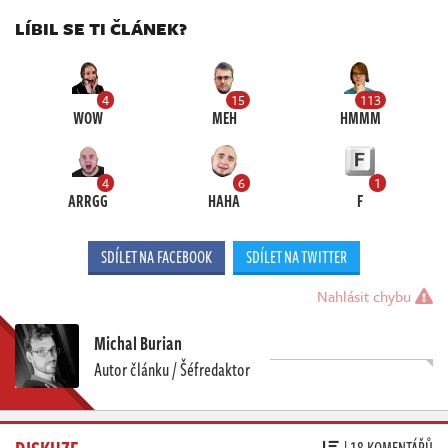
LÍBIL SE TI ČLÁNEK?
4
15
113
WOW
MEH
HMMM
4
6
1
ARRGG
HAHA
F
SDÍLET NA FACEBOOK
SDÍLET NA TWITTER
Nahlásit chybu
Michal Burian
Autor článku / Šéfredaktor
DISKUZE