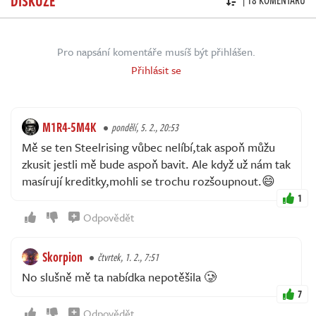
| 18 KOMENTÁŘŮ
Pro napsání komentáře musíš být přihlášen.
Přihlásit se
M1R4-5M4K
pondělí, 5. 2., 20:53
Mě se ten Steelrising vůbec nelíbí,tak aspoň můžu
zkusit jestli mě bude aspoň bavit. Ale když už nám tak
masírují kreditky,mohli se trochu rozšoupnout.😄
1
Odpovědět
Skorpion
čtvrtek, 1. 2., 7:51
No slušně mě ta nabídka nepotěšila 🥲
7
Odpovědět