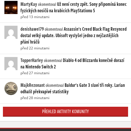
MartyKay
Už není cesty zpět. Sony připomíná konec
okomentoval
fyzických nosičů na krabicích PlayStationu 5
před 13 minutami
denishawel79
Assassin's Creed Black Flag Resynced
okomentoval
dostal velký update. Ubisoft vyslyšel jedno z nejčastějších
přání hráčů
před 22 minutami
TopperHarley
Diablo 4 od Blizzardu konečně dorazí
okomentoval
na Nintendo Switch 2
před 27 minutami
MajkRezonant
Baldur's Gate 3 slaví tři roky. Larian
okomentoval
odhalil překvapivé statistiky
před 28 minutami
PŘEHLED AKTIVITY KOMUNITY