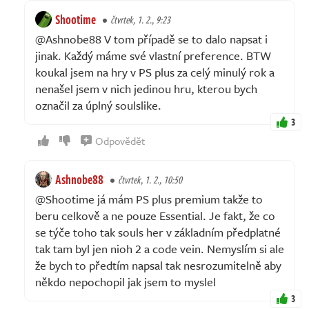
Shootime
čtvrtek, 1. 2., 9:23
@Ashnobe88 V tom případě se to dalo napsat i
jinak. Každý máme své vlastní preference. BTW
koukal jsem na hry v PS plus za celý minulý rok a
nenašel jsem v nich jedinou hru, kterou bych
označil za úplný soulslike.
3
Odpovědět
Ashnobe88
čtvrtek, 1. 2., 10:50
@Shootime já mám PS plus premium takže to
beru celkově a ne pouze Essential. Je fakt, že co
se týče toho tak souls her v základním předplatné
tak tam byl jen nioh 2 a code vein. Nemyslím si ale
že bych to předtím napsal tak nesrozumitelně aby
někdo nepochopil jak jsem to myslel
3