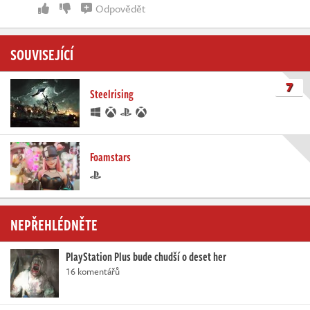
Odpovědět
SOUVISEJÍCÍ
7
Steelrising
Foamstars
NEPŘEHLÉDNĚTE
PlayStation Plus bude chudší o deset her
16 komentářů