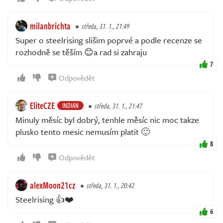
milanbrichta
středa, 31. 1., 21:49
Super o steelrising slišim poprvé a podle recenze se
rozhodně se těším 😊a rad si zahraju
7
Odpovědět
EliteCZE
INDIAN
středa, 31. 1., 21:47
Minuly měsíc byl dobrý, tenhle měsíc nic moc takze
plusko tento mesic nemusím platit 🙂
8
Odpovědět
alexMoon21cz
středa, 31. 1., 20:42
Steelrising 👍❤️
6