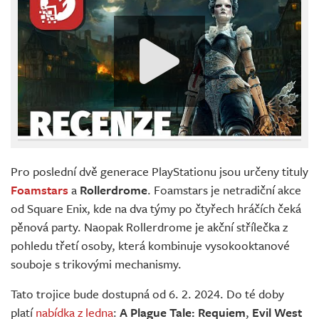
Pro poslední dvě generace PlayStationu jsou určeny tituly
Foamstars
a
Rollerdrome
. Foamstars je netradiční akce
od Square Enix, kde na dva týmy po čtyřech hráčích čeká
pěnová party. Naopak Rollerdrome je akční střílečka z
pohledu třetí osoby, která kombinuje vysokooktanové
souboje s trikovými mechanismy.
Tato trojice bude dostupná od 6. 2. 2024. Do té doby
platí
nabídka z ledna
:
A Plague Tale: Requiem
,
Evil West