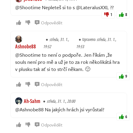
@Shootime Nepleteš si to s @LateralusXXL ??
1
8
Odpovědět
středa, 31. 1.,
Upraveno
středa, 31. 1.,
Ashnobe88
19:52
19:53
@Shootime to není o podpoře. Jen říkám ,že
souls není pro mě a už je to za rok několikátá hra
v plusku tak ať si to strčí někam. 🙂
9
Odpovědět
Ah-Sahm
středa, 31. 1., 20:00
@Ashnobe88 Na jakých hrách jsi vyrůstal?
6
Odpovědět