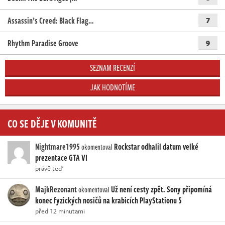
Assassin’s Creed: Black Flag…
7
Rhythm Paradise Groove
9
SEZNAM RECENZÍ
JAK HODNOTÍME
CO SE DĚJE V KOMUNITĚ
Nightmare1995
Rockstar odhalil datum velké
okomentoval
prezentace GTA VI
právě teď
MajkRezonant
Už není cesty zpět. Sony připomíná
okomentoval
konec fyzických nosičů na krabicích PlayStationu 5
před 12 minutami