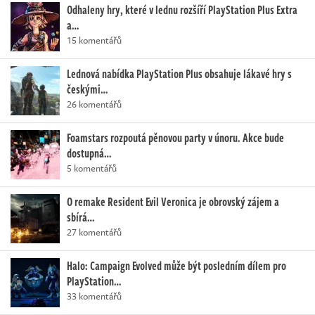
Odhaleny hry, které v lednu rozšíří PlayStation Plus Extra
a…
15 komentářů
Lednová nabídka PlayStation Plus obsahuje lákavé hry s
českými…
26 komentářů
Foamstars rozpoutá pěnovou party v únoru. Akce bude
dostupná…
5 komentářů
O remake Resident Evil Veronica je obrovský zájem a
sbírá…
27 komentářů
Halo: Campaign Evolved může být posledním dílem pro
PlayStation…
33 komentářů