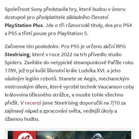
Živě
Společnost Sony představila hry, které budou v únoru
dostupné pro předplatitele základního členství
PlayStation Plus
. Jde o tři různorodé tituly, dva pro PS4
a PS5 a třetí pouze pro PlayStation 5.
Začneme tím posledním. Pro PS5 je určeno akční RPG
Steelrising
, které v roce 2022 na trh přivedlo studio
Spiders. Zavítáte do netypické steampunkové Paříže roku
1789, jež trpí kvůli šílenství krále Ludvíka XVI. a jeho
násilným legiím robotů. Stanete se Aegis, mechanickým
mistrovským dílem, které vyrobil technik Vaucanson coby
královnina tělesného strážce, a musíte tohle všechno
přežít. V
recenzi
jsme Steelrising doporučili na 7/10 za
zajímavý nápad a zpracování světa, vedlejší úkoly a
úžasnou hudbu.