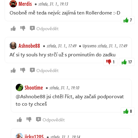
Merdis
středa, 31. 1., 19:13
Osobně mě teda nejvíc zajímá ten Rollerdome :⁠-⁠D
7
Odpovědět
Ashnobe88
středa, 31. 1., 17:49
Upraveno
středa, 31. 1., 17:49
Ať si ty souls hry strčí už s prominutím do zadku
1
17
Odpovědět
Shootime
středa, 31. 1., 19:10
@Ashnobe88 jsi chtěl říct, aby začali podporovat
to co ty chceš
8
Odpovědět
jirku1205
středa, 31. 1., 19:14