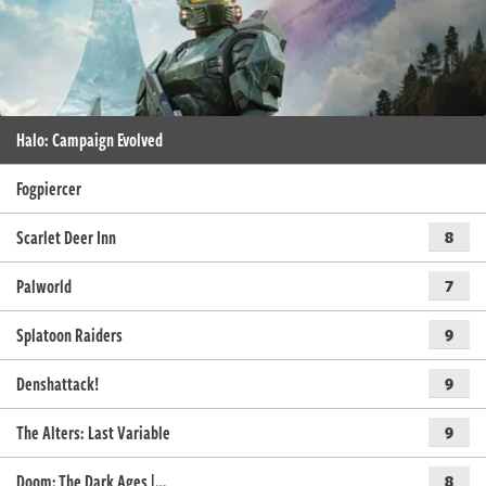
Halo: Campaign Evolved
Fogpiercer
Scarlet Deer Inn
8
Palworld
7
Splatoon Raiders
9
Denshattack!
9
The Alters: Last Variable
9
Doom: The Dark Ages |…
8