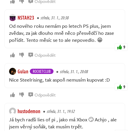
Odpovědět
NSTAH23
středa, 31. 1., 20:38
Od nového roku nemám po letech PS plus, jsem
zvědav, za jak dlouho mně něco přesvědčí ho zase
pořídit. Tento měsíc se to ale nepovedlo. 😁
9
Odpovědět
Gulan
ROCKETCLUB
středa, 31. 1., 20:08
Nice Steelrising, tak aspoň nemusím kupovat :D
9
Odpovědět
hustodemon
středa, 31. 1., 19:52
Já bych radši lies of pi , jako má Xbox 🙄 Achjo , ale
jsem věrný soňák, tak musím trpět.