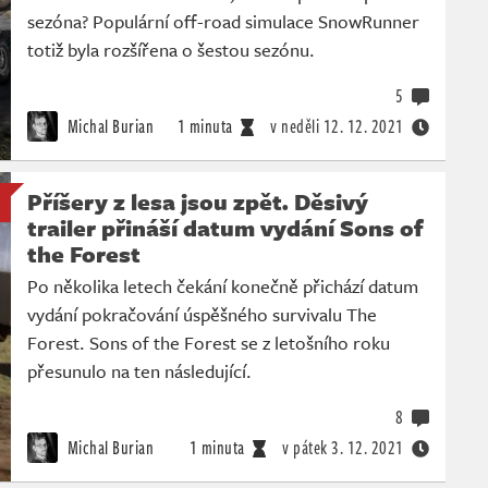
sezóna? Populární off-road simulace SnowRunner
totiž byla rozšířena o šestou sezónu.
5
Michal Burian
1 minuta
v neděli
12. 12. 2021
Příšery z lesa jsou zpět. Děsivý
trailer přináší datum vydání Sons of
the Forest
Po několika letech čekání konečně přichází datum
vydání pokračování úspěšného survivalu The
Forest. Sons of the Forest se z letošního roku
přesunulo na ten následující.
8
Michal Burian
1 minuta
v pátek
3. 12. 2021