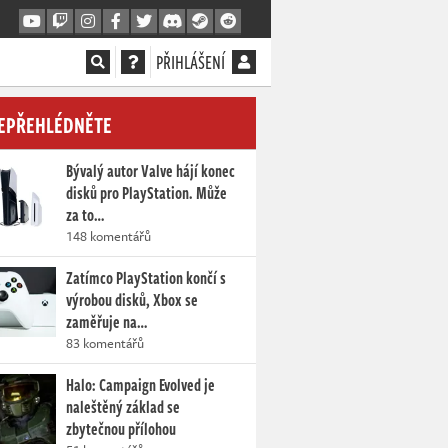
PŘIHLÁŠENÍ
EPŘEHLÉDNĚTE
Bývalý autor Valve hájí konec
disků pro PlayStation. Může
za to…
148 komentářů
Zatímco PlayStation končí s
výrobou disků, Xbox se
zaměřuje na…
83 komentářů
Halo: Campaign Evolved je
naleštěný základ se
zbytečnou přílohou