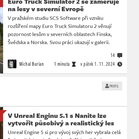
Euro Truck Simulator 2 se zaměřuje
na lesy v severní Evropě
V pražském studiu SCS Software při vzniku
rozšíření mapy Euro Truck Simulatoru 2 věnují
pozornost lesům v severních oblastech Finska,
Švédska a Norska. Svou práci ukazují v galerii.
14
Michal Burian
1 minuta
v pátek
1. 11. 2024
PROFIL
V Unreal Enginu 5.1 s Nanite lze
vytvořit působivý a realistický les
Unreal Engine 5 si pro vývoj svých her vybrala celá