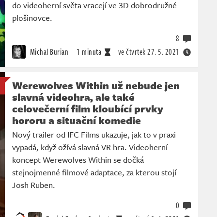
do videoherní světa vracejí ve 3D dobrodružné
plošinovce.
8
Michal Burian
1 minuta
ve čtvrtek
27. 5. 2021
Werewolves Within už nebude jen
slavná videohra, ale také
celovečerní film kloubící prvky
hororu a situační komedie
Nový trailer od IFC Films ukazuje, jak to v praxi
vypadá, když ožívá slavná VR hra. Videoherní
koncept Werewolves Within se dočká
stejnojmenné filmové adaptace, za kterou stojí
Josh Ruben.
0