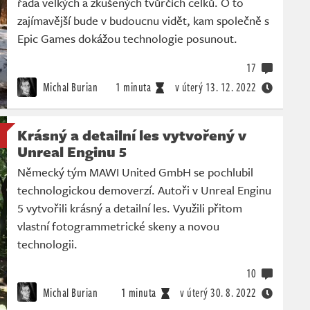
řada velkých a zkušených tvůrčích celků. O to
zajímavější bude v budoucnu vidět, kam společně s
Epic Games dokážou technologie posunout.
17
Michal Burian
1 minuta
v úterý
13. 12. 2022
Krásný a detailní les vytvořený v
Unreal Enginu 5
Německý tým MAWI United GmbH se pochlubil
technologickou demoverzí. Autoři v Unreal Enginu
5 vytvořili krásný a detailní les. Využili přitom
vlastní fotogrammetrické skeny a novou
technologii.
10
Michal Burian
1 minuta
v úterý
30. 8. 2022