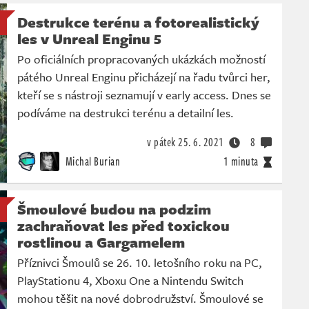
Destrukce terénu a fotorealistický
les v Unreal Enginu 5
Po oficiálních propracovaných ukázkách možností
pátého Unreal Enginu přicházejí na řadu tvůrci her,
kteří se s nástroji seznamují v early access. Dnes se
podíváme na destrukci terénu a detailní les.
v pátek
25. 6. 2021
8
Michal Burian
1 minuta
Šmoulové budou na podzim
zachraňovat les před toxickou
rostlinou a Gargamelem
Příznivci Šmoulů se 26. 10. letošního roku na PC,
PlayStationu 4, Xboxu One a Nintendu Switch
mohou těšit na nové dobrodružství. Šmoulové se