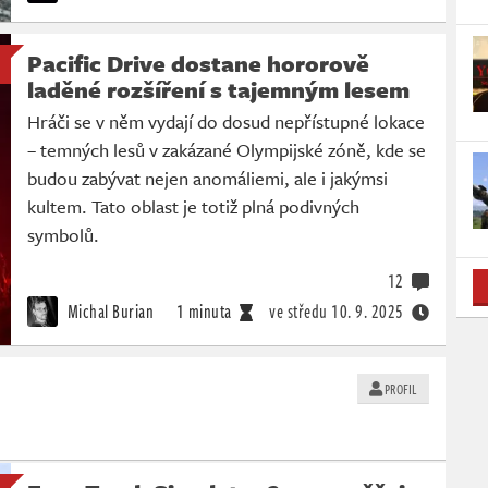
Pacific Drive dostane hororově
laděné rozšíření s tajemným lesem
Hráči se v něm vydají do dosud nepřístupné lokace
– temných lesů v zakázané Olympijské zóně, kde se
budou zabývat nejen anomáliemi, ale i jakýmsi
kultem. Tato oblast je totiž plná podivných
symbolů.
12
Michal Burian
1 minuta
ve středu
10. 9. 2025
PROFIL