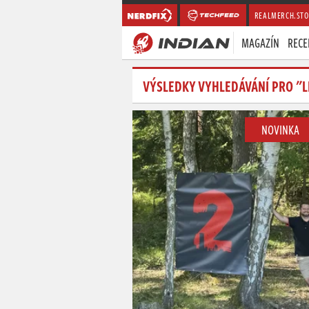
REALMERCH.STO
MAGAZÍN
RECE
VÝSLEDKY VYHLEDÁVÁNÍ PRO "L
NOVINKA