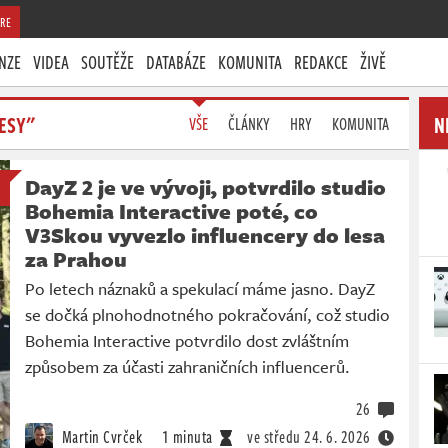
RE
NZE
VIDEA
SOUTĚŽE
DATABÁZE
KOMUNITA
REDAKCE
ŽIVĚ
ESY"
N
VŠE
ČLÁNKY
HRY
KOMUNITA
DayZ 2 je ve vývoji, potvrdilo studio
Bohemia Interactive poté, co
V3Skou vyvezlo influencery do lesa
za Prahou
Po letech náznaků a spekulací máme jasno. DayZ
se dočká plnohodnotného pokračování, což studio
Bohemia Interactive potvrdilo dost zvláštním
způsobem za účasti zahraničních influencerů.
26
Martin Cvrček
1 minuta
ve středu
24. 6. 2026