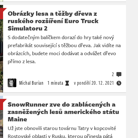
Obrázky lesa a těžby dřeva z
ruského rozšíření Euro Truck
Simulatoru 2
S dodatečným balíčkem dorazí do hry také nový
prefabrikát související s těžbou dřeva. Jak vidíte na
obrázcích, budete moci dodávat a odvážet dřevo
přímo z lesa.
2
Michal Burian
1 minuta
v pondělí
20. 12. 2021
SnowRunner zve do zablácených a
zasněžených lesů amerického státu
Maine
Už jste obnovili starou továrnu Tatry v kopcovité
Rostovské oblasti v Rusku, kterou přinesla pátá