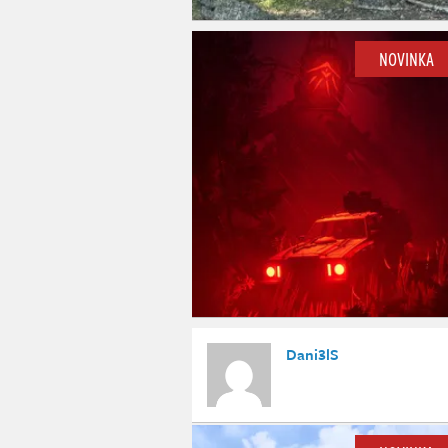
NOVINKA
Dani3lS