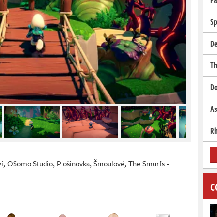
Pa
Sp
De
Th
Do
As
Rh
ví
,
OSomo Studio
,
Plošinovka
,
Šmoulové
,
The Smurfs -
C