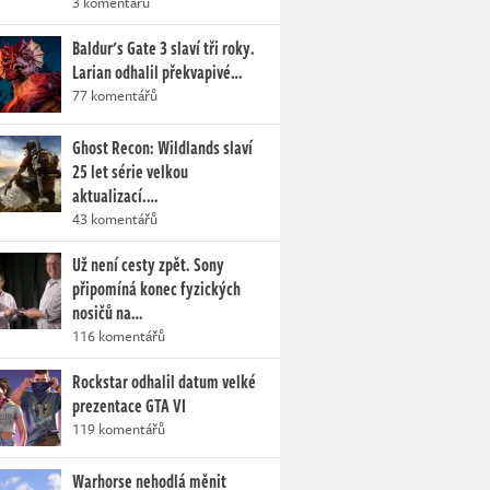
3 komentářů
Baldur's Gate 3 slaví tři roky.
Larian odhalil překvapivé…
77 komentářů
Ghost Recon: Wildlands slaví
25 let série velkou
aktualizací.…
43 komentářů
Už není cesty zpět. Sony
připomíná konec fyzických
nosičů na…
116 komentářů
Rockstar odhalil datum velké
prezentace GTA VI
119 komentářů
Warhorse nehodlá měnit