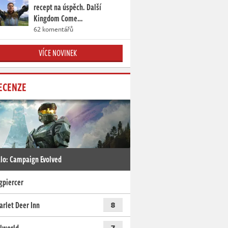
recept na úspěch. Další
Kingdom Come…
62 komentářů
VÍCE NOVINEK
ECENZE
lo: Campaign Evolved
gpiercer
arlet Deer Inn
8
7