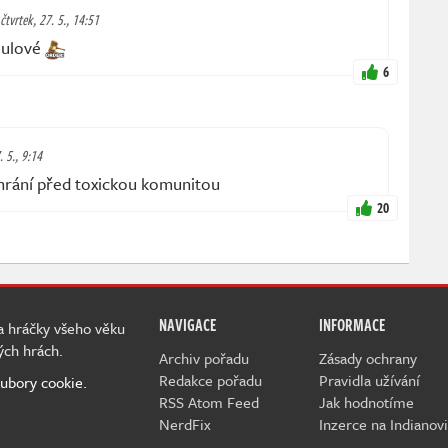
čtvrtek, 27. 5., 14:51
oulové
6
. 5., 9:14
chrání před toxickou komunitou
20
NAVIGACE
INFORMACE
 a hráčky všeho věku
ých hrách.
Archiv pořadu
Zásady ochrany
Redakce pořadu
Pravidla užívání
ubory cookie.
RSS Atom Feed
Jak hodnotíme
NerdFix
Inzerce na Indianovi