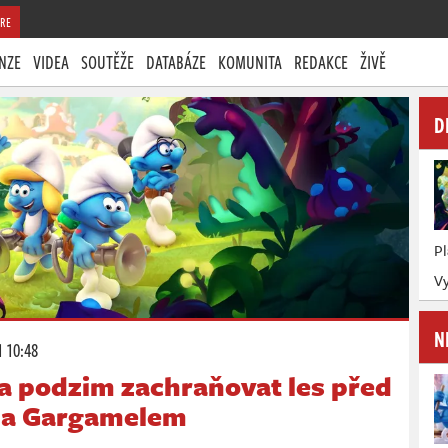
RE
NZE
VIDEA
SOUTĚŽE
DATABÁZE
KOMUNITA
REDAKCE
ŽIVĚ
D
P
Vy
N
1 10:48
 podzim zachraňovat les před
u a Gargamelem