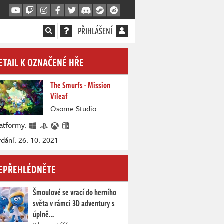
PŘIHLÁŠENÍ
ETAIL K OZNAČENÉ HŘE
The Smurfs - Mission
Vileaf
Osome Studio
latformy:
dání: 26. 10. 2021
EPŘEHLÉDNĚTE
Šmoulové se vrací do herního
světa v rámci 3D adventury s
úplně…