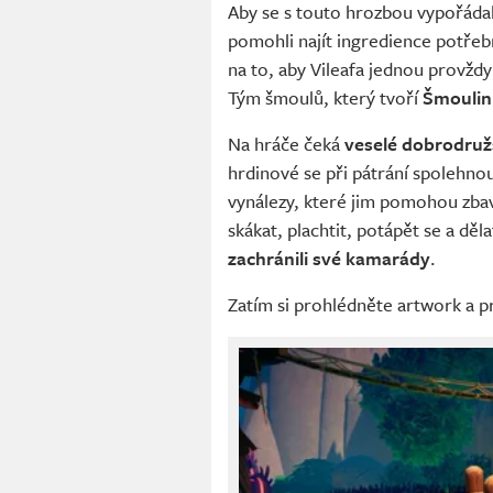
Aby se s touto hrozbou vypořáda
pomohli najít ingredience potřebn
na to, aby Vileafa jednou provždy 
Tým šmoulů, který tvoří
Šmoulin
Na hráče čeká
veselé dobrodruž
hrdinové se při pátrání spolehno
vynálezy, které jim pomohou zbav
skákat, plachtit, potápět se a dě
zachránili své kamarády
.
Zatím si prohlédněte artwork a pr