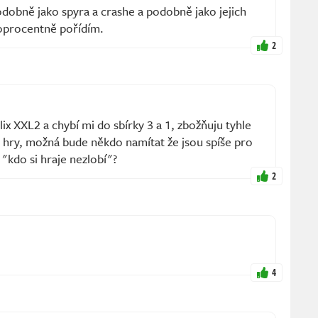
odobně jako spyra a crashe a podobně jako jejich
toprocentně pořídím.
2
ix XXL2 a chybí mi do sbírky 3 a 1, zbožňuju tyhle
hry, možná bude někdo namítat že jsou spíše pro
i "kdo si hraje nezlobí"?
2
4