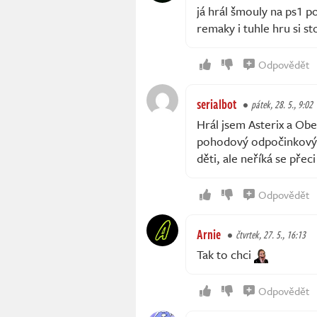
já hrál šmouly na ps1 p
remaky i tuhle hru si s
Odpovědět
serialbot
pátek, 28. 5., 9:02
Hrál jsem Asterix a Obel
pohodový odpočinkový 
děti, ale neříká se přec
Odpovědět
Arnie
čtvrtek, 27. 5., 16:13
Tak to chci
Odpovědět