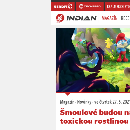
REALMERCH.STO
MAGAZÍN
RECE
Magazín
·
Novinky
·
ve čtvrtek
27. 5. 202
Šmoulové budou na
toxickou rostlino