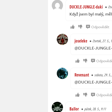
DUCKLE-JUNGLE-daki
čtv
Když jsem byl malý, m
Odpovědět
joseleke
čtvrtek, 27. 5., 
@DUCKLE-JUNGLE-d
Odpověd
Revenant
sobota, 29. 5.,
@DUCKLE-JUNGLE-dak
Odpověd
Ballor
pátek, 28. 5., 9:11