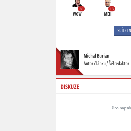
26
13
WOW
MEH
SDÍLET 
Michal Burian
Autor článku / Šéfredaktor
DISKUZE
Pro napsá