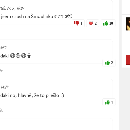
rtek, 27. 5., 10:07
ěl jsem crush na Šmoulinku 👉👈🥺
1
2
20
15:50
aki 😆😆😆🤷
2
ět
 14:29
i no, hlavně, že to přešlo :)
1
ět