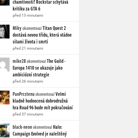
chamtivosti? Rockstar schytává
kritiku za GTA 6
před 13 minutami
Miky
Titan Quest 2
okomentoval
dostává novou třídu, která vládne
silami života i smrti
před 21 minutami
mike28
The Guild -
okomentoval
Europa 1410 se ukazuje jako
ambiciózní strategie
před 26 minutami
PanPrcstenu
Velmi
okomentoval
kladně hodnocená dobrodružná
hra Road 96 bude mít pokračování
před 37 minutami
black-neon
Halo:
okomentoval
Campaign Evolved je naleštěný