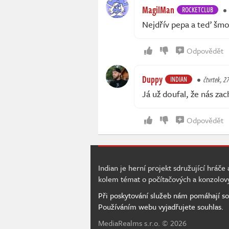
MagilMan
ROCKETCLUB
Nejdřív pepa a teď šm
Odpovědět
Duppy
INDIAN
čtvrtek, 27
Já už doufal, že nás za
Odpovědět
Indian je herní projekt sdružující hráče
kolem témat o počítačových a konzolov
Při poskytování služeb nám pomáhají so
Používáním webu vyjadřujete souhlas.
MediaRealms s.r.o.
© 2026