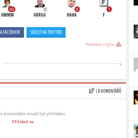
80
0
8
1
HMMM
ARRGG
HAHA
F
NA FACEBOOK
SDÍLET NA TWITTER
Nahlásit chybu
| 8 KOMENTÁŘŮ
ní komentáře musíš být přihlášen.
Přihlásit se