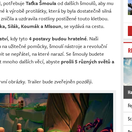
l, potřebuje
Taťka Šmoula
od dalších šmoulů, aby mu
é k výrobě protilátky, která by byla dostatečně silná
zničila a uzdravila rostliny postižené touto kletbou.
ka, Silák, Koumák a Mlsoun
, se vydává na cestu.
ství
, kdy tyto
4 postavy budou hratelné
. Naši
u na užitečné pomůcky, šmoulí nástroje a revoluční
R
it se nepřátel, na které narazí. Se šmouly budete
lat mnoho dalších věcí, abyste
prošli 5 různých světů a
vní obrázky. Trailer bude zveřejněn později.
Ha
Fo
Sc