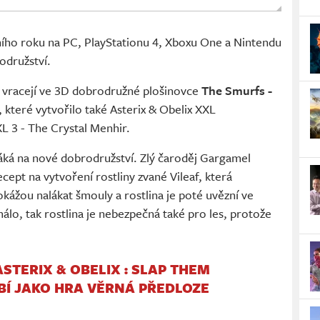
ího roku na PC, PlayStationu 4, Xboxu One a Nintendu
odružství.
 vracejí ve 3D dobrodružné plošinovce
The Smurfs -
, které vytvořilo také Asterix & Obelix XXL
L 3 - The Crystal Menhir.
láká na nové dobrodružství. Zlý čaroděj Gargamel
cept na vytvoření rostliny zvané Vileaf, která
kážou nalákat šmouly a rostlina je poté uvězní ve
álo, tak rostlina je nebezpečná také pro les, protože
ASTERIX & OBELIX : SLAP THEM
BÍ JAKO HRA VĚRNÁ PŘEDLOZE