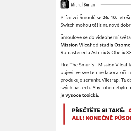
Michal Burian
Příznivci Šmoulů se
26. 10.
letošn
Switch mohou těšit na nové dobr
Šmoulové se do videoherní světa
Mission Vileaf
od
studia Osome
Romastered a Asterix & Obelix XX
Hra The Smurfs - Mission Vileaf 
objevil ve své temné laboratoři re
produkuje semínka Viletrap. Ta do
svých pastech. Aby toho nebylo m
je
vysoce toxická
.
PŘEČTĚTE SI TAKÉ:
ALL! KONEČNĚ PŮSO