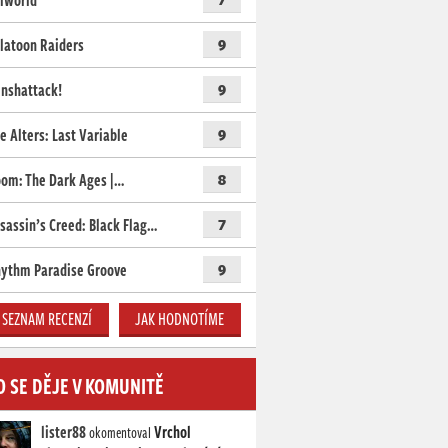
lworld
latoon Raiders
9
nshattack!
9
e Alters: Last Variable
9
om: The Dark Ages |…
8
sassin’s Creed: Black Flag…
7
ythm Paradise Groove
9
SEZNAM RECENZÍ
JAK HODNOTÍME
O SE DĚJE V KOMUNITĚ
lister88
Vrchol
okomentoval