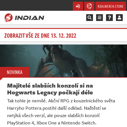
REALMERCH.STORE
Magazín
ZOBRAZIT VŠE ZE DNE 13. 12. 2022
Recenze
Videa
NOVINKA
Soutěže
Majitelé slabších konzolí si na
Databáze
Hogwarts Legacy počkají déle
Tak tohle je nemilé. Akční RPG z kouzelnického světa
Komunita
Harryho Pottera postihl další odklad. Naštěstí se
netýká všech verzí, ale pouze slabších konzolí
Redakce
PlayStation 4, Xbox One a Nintendo Switch.