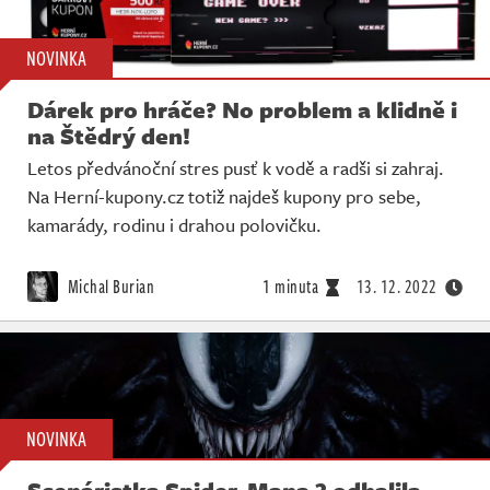
NOVINKA
Dárek pro hráče? No problem a klidně i
na Štědrý den!
Letos předvánoční stres pusť k vodě a radši si zahraj.
Na Herní-kupony.cz totiž najdeš kupony pro sebe,
kamarády, rodinu i drahou polovičku.
Michal Burian
1 minuta
13. 12. 2022
NOVINKA
Scenáristka Spider-Mana 2 odhalila