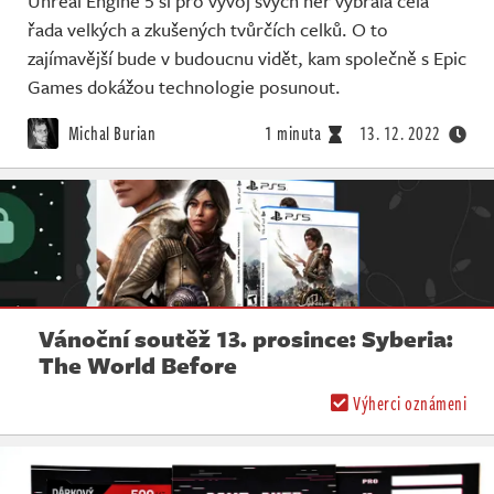
Unreal Engine 5 si pro vývoj svých her vybrala celá
řada velkých a zkušených tvůrčích celků. O to
zajímavější bude v budoucnu vidět, kam společně s Epic
Games dokážou technologie posunout.
Michal Burian
1 minuta
13. 12. 2022
Vánoční soutěž 13. prosince: Syberia:
The World Before
Výherci oznámeni