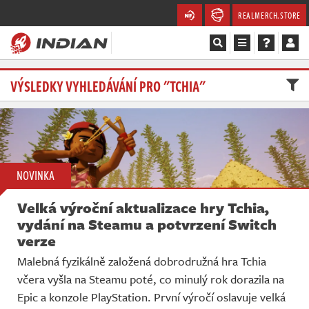
REALMERCH.STORE
Magazín
VÝSLEDKY VYHLEDÁVÁNÍ PRO "TCHIA"
Recenze
Videa
NOVINKA
Soutěže
Velká výroční aktualizace hry Tchia,
Databáze
vydání na Steamu a potvrzení Switch
verze
Komunita
Malebná fyzikálně založená dobrodružná hra Tchia
včera vyšla na Steamu poté, co minulý rok dorazila na
Redakce
Epic a konzole PlayStation. První výročí oslavuje velká