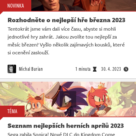
NOVINKA
Rozhodněte o nejlepší hře března 2023
Tentokrát jsme vám dali více času, abyste si mohli
jednotlivé hry zahrát. Jakou zvolíte tou nejlepší za
měsíc březen? Vyšlo několik zajímavých kousků, které
si ocenění zaslouží.
Michal Burian
1 minuta
30. 4. 2023
TÉMA
Seznam nejlepších herních aprílů 2023
Sega zabila Sonica! Nové DLC do Kingdom Come