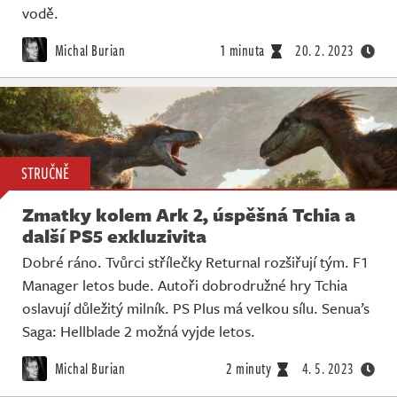
vodě.
Michal Burian
1 minuta
20. 2. 2023
STRUČNĚ
Zmatky kolem Ark 2, úspěšná Tchia a
další PS5 exkluzivita
Dobré ráno. Tvůrci střílečky Returnal rozšiřují tým. F1
Manager letos bude. Autoři dobrodružné hry Tchia
oslavují důležitý milník. PS Plus má velkou sílu. Senua’s
Saga: Hellblade 2 možná vyjde letos.
Michal Burian
2 minuty
4. 5. 2023