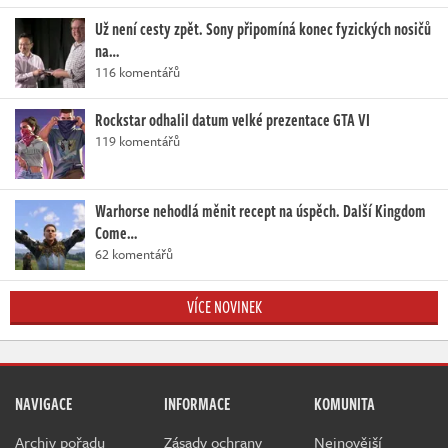
Už není cesty zpět. Sony připomíná konec fyzických nosičů
na…
116 komentářů
Rockstar odhalil datum velké prezentace GTA VI
119 komentářů
Warhorse nehodlá měnit recept na úspěch. Další Kingdom
Come…
62 komentářů
VÍCE NOVINEK
NAVIGACE
INFORMACE
KOMUNITA
Archiv pořadu
Zásady ochrany
Nejnovější