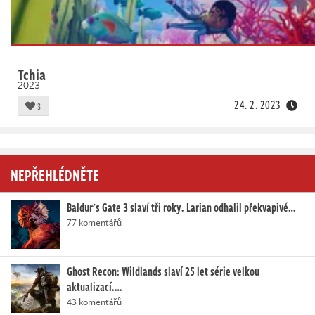
Tchia
2023
24. 2. 2023
3
NEPŘEHLÉDNĚTE
Baldur's Gate 3 slaví tři roky. Larian odhalil překvapivé…
77 komentářů
Ghost Recon: Wildlands slaví 25 let série velkou
aktualizací.…
43 komentářů