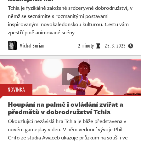
Tchia je fyzikálně založené srdceryvné dobrodružství, v
němž se seznámíte s rozmanitými postavami
inspirovanými novokaledonskou kulturou. Cestu vám
zpestří plně animované scény.
Michal Burian
2 minuty
25. 3. 2023
NOVINKA
Houpání na palmě i ovládání zvířat a
předmětů v dobrodružství Tchia
Okouzlující nezávislá hra Tchia je blíže představena v
novém gameplay videu. V něm vedoucí vývoje Phil
Crifo ze studia Awaceb ukazuje průzkum na souši i ve