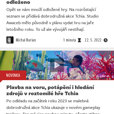
odloženo
Opět se nám množí odložené hry. Na rozrůstající
seznam se přidává dobrodružná akce Tchia. Studio
Awaceb mělo původně v plánu vydat hru na jaře
letošního roku. To už ale vývojáři nestíhají.
Michal Burian
1 minuta
22. 5. 2022
NOVINKA
Plavba na voru, potápění i hledání
zdrojů v roztomilé hře Tchia
Po odkladu na začátek roku 2023 se malebná
dobrodružná akce Tchia ukazuje v novém gameplay
traileru. Ten má sice pouhou minutu, přesto stihne