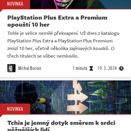
NOVINKA
PlayStation Plus Extra a Premium
opouští 10 her
Tohle je velice nemilé překvapení. Už dnes z katalogu
PlayStation Plus Extra a PlayStation Plus Premium
zmizí 10 her, včetně několika zajímavých kousků. O
třech titulech se vůbec nemluvilo.
Michal Burian
1 minuta
19. 3. 2024
NOVINKA
Tchia je jemný dotyk směrem k srdci
něžnějších lidí