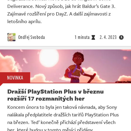
Deliverance. Nový způsob, jak hrát Baldur’s Gate 3.
Zajímavé rozšíření pro DayZ. A další zajímavosti z
letošního aprílu.
Ondřej Svoboda
1 minuta
2. 4. 2023
NOVINKA
Dražší PlayStation Plus v březnu
rozšíří 17 rozmanitých her
Koncem února to byla jen taková návnada, aby Sony
nalákala předplatitele dražších tarifů PlayStation Plus
na březen. Teď konečně přichází představení všech
her, které budou v tomto měsíci přidány.