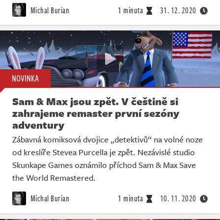
Michal Burian
1 minuta
31. 12. 2020
NOVINKA
Sam & Max jsou zpět. V češtině si
zahrajeme remaster první sezóny
adventury
Zábavná komiksová dvojice „detektivů“ na volné noze
od kreslíře Stevea Purcella je zpět. Nezávislé studio
Skunkape Games oznámilo příchod Sam & Max Save
the World Remastered.
Michal Burian
1 minuta
10. 11. 2020