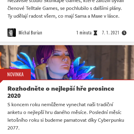
Nezávislé studio Skunkape Games, které založili bývalí
členové Telltale Games, se pochlubilo s dalšími plány.
Ty udělají radost všem, co mají Sama a Maxe v lásce.
Michal Burian
1 minuta
7. 1. 2021
NOVINKA
Rozhodněte o nejlepší hře prosince
2020
S koncem roku nemůžeme vynechat naši tradiční
anketu o nejlepší hru daného měsíce. Poslední měsíc
letošního roku si budeme pamatovat díky Cyberpunku
2077.