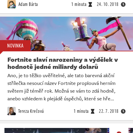
Adam Bárta
1 minuta
24. 10. 2018
NOVINKA
Fortnite slaví narozeniny a výdělek v
hodnotě jedné miliardy dolarů
Ano, je to těžko uvěřitelné, ale tato barevná akční
střílečka nesoucí název Fortnite proplouvá herním
světem již téměř rok. Možná se vám to zdá hodně,
anebo vzhledem k plejádě úspěchů, které se hře…
Tereza Krečová
1 minuta
22. 7. 2018