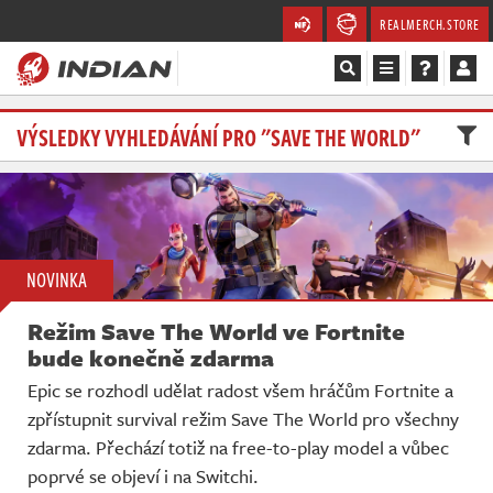
REALMERCH.STORE
Magazín
VÝSLEDKY VYHLEDÁVÁNÍ PRO "SAVE THE WORLD"
Recenze
Videa
NOVINKA
Soutěže
Režim Save The World ve Fortnite
Databáze
bude konečně zdarma
Epic se rozhodl udělat radost všem hráčům Fortnite a
Komunita
zpřístupnit survival režim Save The World pro všechny
zdarma. Přechází totiž na free-to-play model a vůbec
Redakce
poprvé se objeví i na Switchi.