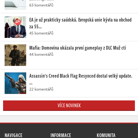
63 komentářů
EA je už prakticky saúdská. Evropská unie kývla na obchod
za 55…
45 komentářů
Mafia: Domovina ukázala první gameplay z DLC Muž cti
44 komentářů
Assassin's Creed Black Flag Resynced dostal velký update.
…
22 komentářů
VÍCE NOVINEK
NAVIGACE
INFORMACE
KOMUNITA