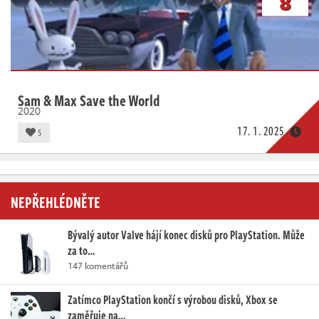
8
Sam & Max Save the World
2020
17. 1. 2025
5
NEPŘEHLÉDNĚTE
Bývalý autor Valve hájí konec disků pro PlayStation. Může
za to…
147 komentářů
Zatímco PlayStation končí s výrobou disků, Xbox se
zaměřuje na…