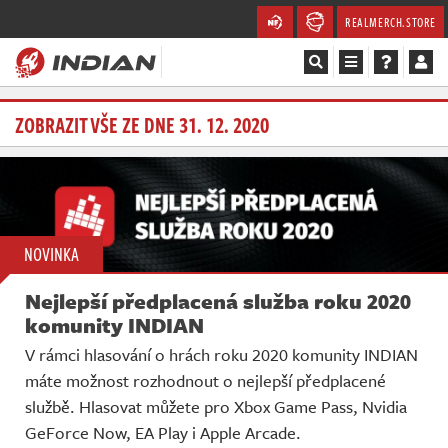
REALMERCH.STORE
Magazín
ZOBRAZIT VŠE ZE DNE 31. 12. 2020
Recenze
Videa
NOVINKA
Soutěže
Nejlepší předplacená služba roku 2020
Databáze
komunity INDIAN
V rámci hlasování o hrách roku 2020 komunity INDIAN
Komunita
máte možnost rozhodnout o nejlepší předplacené
službě. Hlasovat můžete pro Xbox Game Pass, Nvidia
Redakce
GeForce Now, EA Play i Apple Arcade.