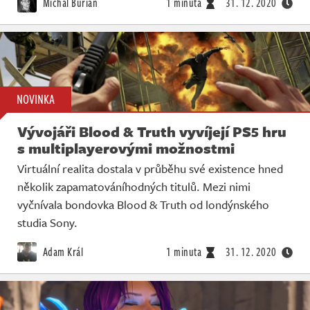
Michal Burian
1 minuta
31. 12. 2020
NOVINKA
Vývojáři Blood & Truth vyvíjejí PS5 hru
s multiplayerovými možnostmi
Virtuální realita dostala v průběhu své existence hned
několik zapamatováníhodných titulů. Mezi nimi
vyčnívala bondovka Blood & Truth od londýnského
studia Sony.
Adam Král
1 minuta
31. 12. 2020