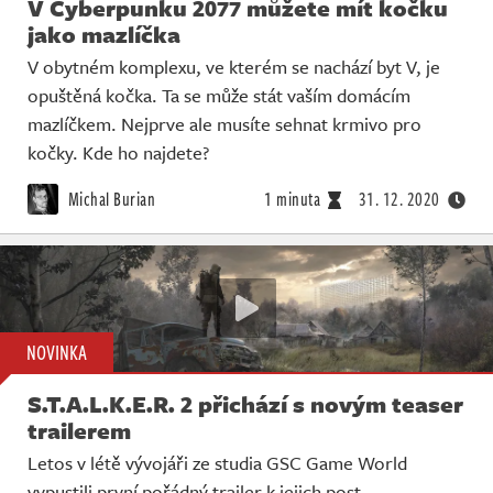
V Cyberpunku 2077 můžete mít kočku
jako mazlíčka
V obytném komplexu, ve kterém se nachází byt V, je
opuštěná kočka. Ta se může stát vaším domácím
mazlíčkem. Nejprve ale musíte sehnat krmivo pro
kočky. Kde ho najdete?
Michal Burian
1 minuta
31. 12. 2020
NOVINKA
S.T.A.L.K.E.R. 2 přichází s novým teaser
trailerem
Letos v létě vývojáři ze studia GSC Game World
vypustili první pořádný trailer k jejich post-