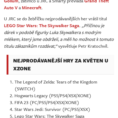
Gollum
, zatímco u JRC a Smarty převládá
Grand Theft
Auto V
a
Minecraft
.
U JRC se do žebříčku nejprodávanějších her vrátil titul
LEGO Star Wars: The Skywalker Saga
.
„Příčinou je
dárek v podobě figurky Luka Skywalkera s modrým
mlékem, který jsme obdrželi, a měli ho možnost k tomuto
titulu zákazníkům rozdávat,“
vysvětluje Petr Kratochvíl.
NEJPRODÁVANĚJŠÍ HRY ZA KVĚTEN U
XZONE
The Legend of Zelda: Tears of the Kingdom
(SWITCH)
Hogwarts Legacy (PS5/PS4/XSX/XONE)
FIFA 23 (PC/PS5/PS4/XSX/XONE)
Star Wars Jedi: Survivor (PC/PS5/XSX)
Lego Star Wars: The Skywalker Saga