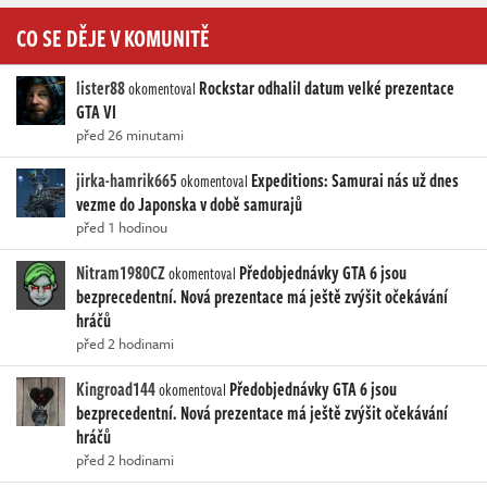
CO SE DĚJE V KOMUNITĚ
lister88
Rockstar odhalil datum velké prezentace
okomentoval
GTA VI
před 26 minutami
jirka-hamrik665
Expeditions: Samurai nás už dnes
okomentoval
vezme do Japonska v době samurajů
před 1 hodinou
Nitram1980CZ
Předobjednávky GTA 6 jsou
okomentoval
bezprecedentní. Nová prezentace má ještě zvýšit očekávání
hráčů
před 2 hodinami
Kingroad144
Předobjednávky GTA 6 jsou
okomentoval
bezprecedentní. Nová prezentace má ještě zvýšit očekávání
hráčů
před 2 hodinami