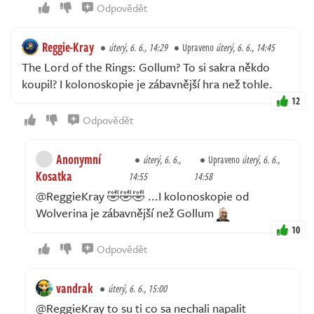
Odpovědět
Reggie-Kray
úterý, 6. 6., 14:29
Upraveno
úterý, 6. 6., 14:45
The Lord of the Rings: Gollum? To si sakra někdo
koupil? I kolonoskopie je zábavnější hra než tohle.
12
Odpovědět
Anonymní
úterý, 6. 6.,
Upraveno
úterý, 6. 6.,
Kosatka
14:55
14:58
@ReggieKray 🤣🤣🤣 ...I kolonoskopie od
Wolverina je zábavnější než Gollum
10
Odpovědět
vandrak
úterý, 6. 6., 15:00
@ReggieKray to su ti co sa nechali napalit