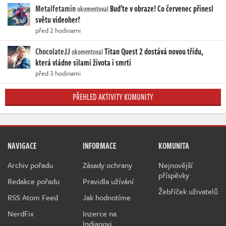
Metalfetamin
Buďte v obraze! Co červenec přinesl
okomentoval
světu videoher?
před 2 hodinami
ChocolateJJ
Titan Quest 2 dostává novou třídu,
okomentoval
která vládne silami života i smrti
před 3 hodinami
PŘEHLED AKTIVITY KOMUNITY
NAVIGACE
INFORMACE
KOMUNITA
Archiv pořadu
Zásady ochrany
Nejnovější
příspěvky
Redakce pořadu
Pravidla užívání
Žebříček uživatelů
RSS Atom Feed
Jak hodnotíme
NerdFix
Inzerce na
Indianovi