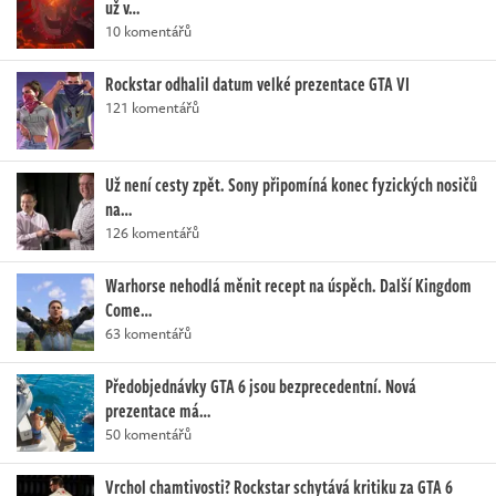
už v…
10 komentářů
Rockstar odhalil datum velké prezentace GTA VI
121 komentářů
Už není cesty zpět. Sony připomíná konec fyzických nosičů
na…
126 komentářů
Warhorse nehodlá měnit recept na úspěch. Další Kingdom
Come…
63 komentářů
Předobjednávky GTA 6 jsou bezprecedentní. Nová
prezentace má…
50 komentářů
Vrchol chamtivosti? Rockstar schytává kritiku za GTA 6