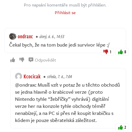
Pro napsání komentáře musíš být přihlášen.
Přihlásit se
ondraxc
úterý, 6. 6., 14:53
Čekal bych, že na tom bude jedi survivor lépe :/
1
8
Odpovědět
Kcocicak
středa, 7. 6., 7:04
@ondraxc Musíš vzít v potaz že u těchto obchodů
se jedna hlavně o krabicové verze (proto
Nintendo tyhle “žebříčky” vyhrává) digitální
verze her na konzole tyhle obchody téměř
nenabízejí, a na PC si přes ně koupit krabičku s
kódem je pouze sběratelská záležitost.
2