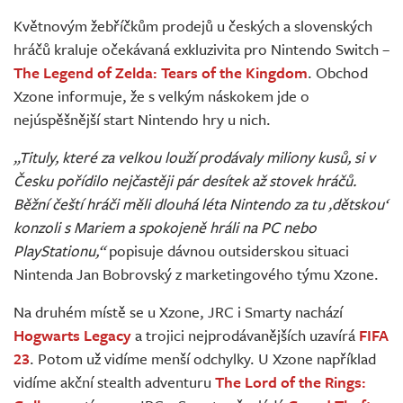
Živě
Květnovým žebříčkům prodejů u českých a slovenských
hráčů kraluje očekávaná exkluzivita pro Nintendo Switch –
The Legend of Zelda: Tears of the Kingdom
. Obchod
Xzone informuje, že s velkým náskokem jde o
nejúspěšnější start Nintendo hry u nich.
„Tituly, které za velkou louží prodávaly miliony kusů, si v
Česku pořídilo nejčastěji pár desítek až stovek hráčů.
Běžní čeští hráči měli dlouhá léta Nintendo za tu ‚dětskou‘
konzoli s Mariem a spokojeně hráli na PC nebo
PlayStationu,“
popisuje dávnou outsiderskou situaci
Nintenda Jan Bobrovský z marketingového týmu Xzone.
Na druhém místě se u Xzone, JRC i Smarty nachází
Hogwarts Legacy
a trojici nejprodávanějších uzavírá
FIFA
23
. Potom už vidíme menší odchylky. U Xzone například
vidíme akční stealth adventuru
The Lord of the Rings: