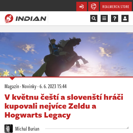
REALMERCH.STORE
Magazín
Recenze
Videa
Soutěže
Magazín
·
Novinky
·
6. 6. 2023 15:44
Databáze
V květnu čeští a slovenští hráči
kupovali nejvíce Zeldu a
Komunita
Hogwarts Legacy
Redakce
Michal Burian