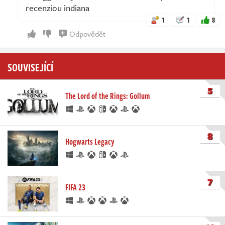
recenziou indiana
1
1
8
Odpovědět
SOUVISEJÍCÍ
5
The Lord of the Rings: Gollum
8
Hogwarts Legacy
7
FIFA 23