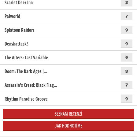
Scarlet Deer Inn
8
Palworld
7
Splatoon Raiders
9
Denshattack!
9
The Alters: Last Variable
9
Doom: The Dark Ages |…
8
Assassin’s Creed: Black Flag…
7
Rhythm Paradise Groove
9
SEZNAM RECENZÍ
JAK HODNOTÍME