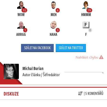
15
6
79
WOW
MEH
HMMM
1
3
0
ARRGG
HAHA
F
SDÍLET NA FACEBOOK
SDÍLET NA TWITTER
Nahlásit chybu
Michal Burian
Autor článku / Šéfredaktor
DISKUZE
| 5 KOMENTÁŘŮ