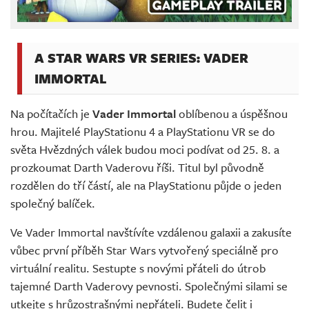
A STAR WARS VR SERIES: VADER
IMMORTAL
Na počítačích je
Vader Immortal
oblíbenou a úspěšnou
hrou. Majitelé PlayStationu 4 a PlayStationu VR se do
světa Hvězdných válek budou moci podívat od 25. 8. a
prozkoumat Darth Vaderovu říši. Titul byl původně
rozdělen do tří částí, ale na PlayStationu půjde o jeden
společný balíček.
Ve Vader Immortal navštívíte vzdálenou galaxii a zakusíte
vůbec první příběh Star Wars vytvořený speciálně pro
virtuální realitu. Sestupte s novými přáteli do útrob
tajemné Darth Vaderovy pevnosti. Společnými silami se
utkejte s hrůzostrašnými nepřáteli. Budete čelit i