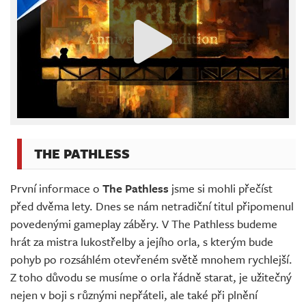
THE PATHLESS
První informace o
The Pathless
jsme si mohli přečíst
před dvěma lety. Dnes se nám netradiční titul připomenul
povedenými gameplay záběry. V The Pathless budeme
hrát za mistra lukostřelby a jejího orla, s kterým bude
pohyb po rozsáhlém otevřeném světě mnohem rychlejší.
Z toho důvodu se musíme o orla řádně starat, je užitečný
nejen v boji s různými nepřáteli, ale také při plnění