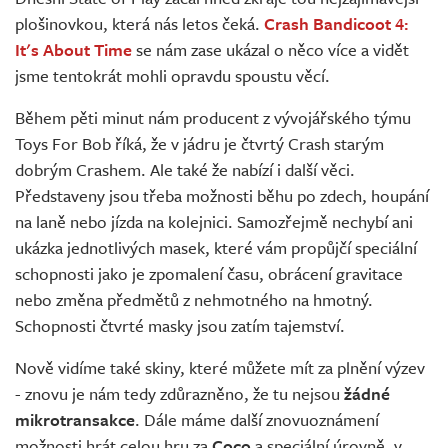
plošinovkou, která nás letos čeká.
Crash Bandicoot 4:
It's About Time
se nám zase ukázal o něco více a vidět
jsme tentokrát mohli opravdu spoustu věcí.
Během pěti minut nám producent z vývojářského týmu
Toys For Bob říká, že v jádru je čtvrtý Crash starým
dobrým Crashem. Ale také že nabízí i další věci.
Představeny jsou třeba možnosti běhu po zdech, houpání
na laně nebo jízda na kolejnici. Samozřejmě nechybí ani
ukázka jednotlivých masek, které vám propůjčí speciální
schopnosti jako je zpomalení času, obrácení gravitace
nebo změna předmětů z nehmotného na hmotný.
Schopnosti čtvrté masky jsou zatím tajemství.
Nově vidíme také skiny, které můžete mít za plnění výzev
- znovu je nám tedy zdůrazněno, že tu nejsou
žádné
mikrotransakce
. Dále máme další znovuoznámení
možnosti hrát celou hru za
Coco
a speciální úrovně, v