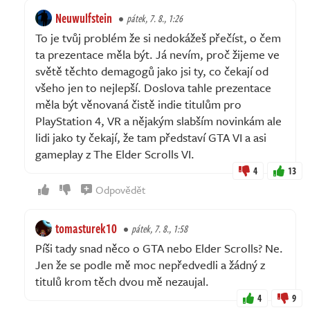
Neuwulfstein
pátek, 7. 8., 1:26
To je tvůj problém že si nedokážeš přečíst, o čem
ta prezentace měla být. Já nevím, proč žijeme ve
světě těchto demagogů jako jsi ty, co čekají od
všeho jen to nejlepší. Doslova tahle prezentace
měla být věnovaná čistě indie titulům pro
PlayStation 4, VR a nějakým slabším novinkám ale
lidi jako ty čekají, že tam představí GTA VI a asi
gameplay z The Elder Scrolls VI.
4
13
Odpovědět
tomasturek10
pátek, 7. 8., 1:58
Píši tady snad něco o GTA nebo Elder Scrolls? Ne.
Jen že se podle mě moc nepředvedli a žádný z
titulů krom těch dvou mě nezaujal.
4
9