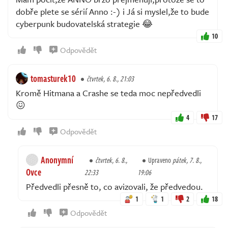
dobře plete se sérií Anno :-) i Já si myslel,že to bude
cyberpunk budovatelská strategie 😂
10
Odpovědět
tomasturek10
čtvrtek, 6. 8., 21:03
Kromě Hitmana a Crashe se teda moc nepředvedli
😖
4
17
Odpovědět
Anonymní
čtvrtek, 6. 8.,
Upraveno
pátek, 7. 8.,
Ovce
22:33
19:06
Předvedli přesně to, co avizovali, že předvedou.
1
1
2
18
Odpovědět