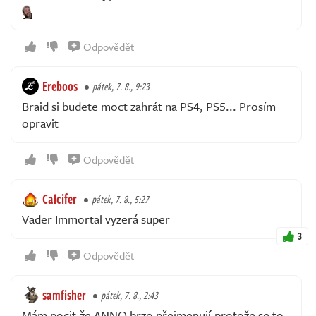
Odpovědět
Ereboos
pátek, 7. 8., 9:23
Braid si budete moct zahrát na PS4, PS5... Prosím
opravit
Odpovědět
Calcifer
pátek, 7. 8., 5:27
Vader Immortal vyzerá super
3
Odpovědět
samfisher
pátek, 7. 8., 2:43
Mám pocit,že ANNO brzo přejmenují,protože se to