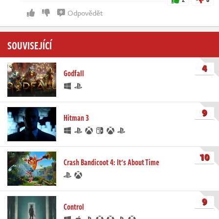
Odpovědět
SOUVISEJÍCÍ
4
Godfall
9
Hitman 3
10
Crash Bandicoot 4: It's About Time
9
Control