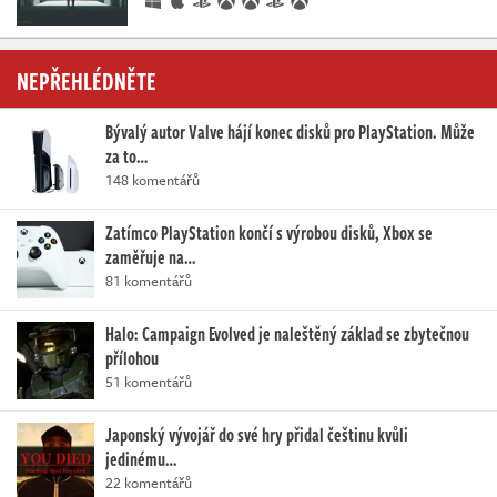
NEPŘEHLÉDNĚTE
Bývalý autor Valve hájí konec disků pro PlayStation. Může
za to…
148 komentářů
Zatímco PlayStation končí s výrobou disků, Xbox se
zaměřuje na…
81 komentářů
Halo: Campaign Evolved je naleštěný základ se zbytečnou
přílohou
51 komentářů
Japonský vývojář do své hry přidal češtinu kvůli
jedinému…
22 komentářů