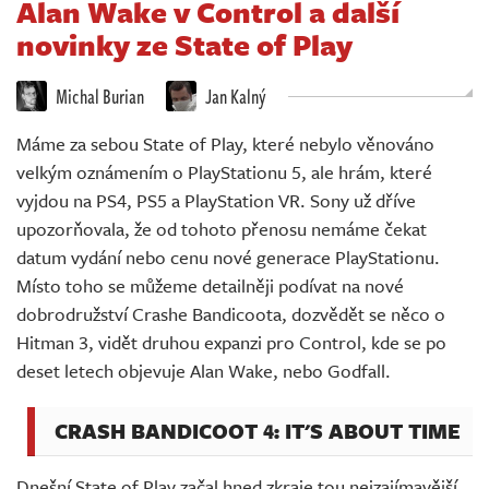
Alan Wake v Control a další
Živě
novinky ze State of Play
Michal Burian
Jan Kalný
Máme za sebou State of Play, které nebylo věnováno
velkým oznámením o PlayStationu 5, ale hrám, které
vyjdou na PS4, PS5 a PlayStation VR. Sony už dříve
upozorňovala, že od tohoto přenosu nemáme čekat
datum vydání nebo cenu nové generace PlayStationu.
Místo toho se můžeme detailněji podívat na nové
dobrodružství Crashe Bandicoota, dozvědět se něco o
Hitman 3, vidět druhou expanzi pro Control, kde se po
deset letech objevuje Alan Wake, nebo Godfall.
CRASH BANDICOOT 4: IT'S ABOUT TIME
Dnešní State of Play začal hned zkraje tou nejzajímavější