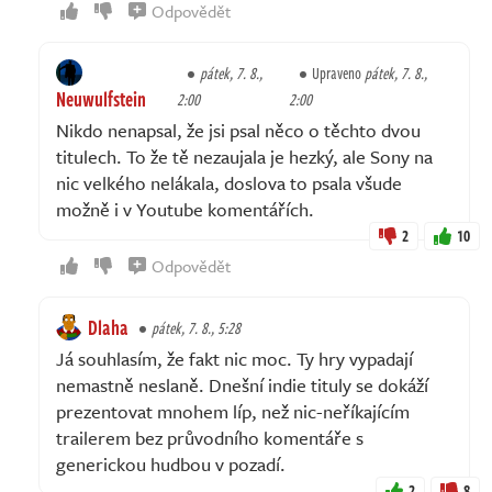
Odpovědět
pátek, 7. 8.,
Upraveno
pátek, 7. 8.,
Neuwulfstein
2:00
2:00
Nikdo nenapsal, že jsi psal něco o těchto dvou
titulech. To že tě nezaujala je hezký, ale Sony na
nic velkého nelákala, doslova to psala všude
možně i v Youtube komentářích.
2
10
Odpovědět
Dlaha
pátek, 7. 8., 5:28
Já souhlasím, že fakt nic moc. Ty hry vypadají
nemastně neslaně. Dnešní indie tituly se dokáží
prezentovat mnohem líp, než nic-neříkajícím
trailerem bez průvodního komentáře s
generickou hudbou v pozadí.
2
8