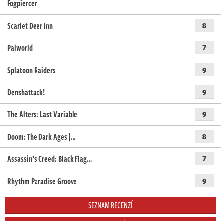
Fogpiercer
Scarlet Deer Inn
8
Palworld
7
Splatoon Raiders
9
Denshattack!
9
The Alters: Last Variable
9
Doom: The Dark Ages |…
8
Assassin’s Creed: Black Flag…
7
Rhythm Paradise Groove
9
SEZNAM RECENZÍ