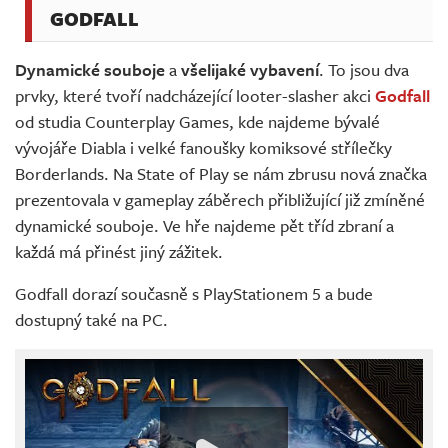
GODFALL
Dynamické souboje
a
všelijaké vybavení
. To jsou dva
prvky, které tvoří nadcházející looter-slasher akci
Godfall
od studia Counterplay Games, kde najdeme bývalé
vývojáře Diabla i velké fanoušky komiksové střílečky
Borderlands. Na State of Play se nám zbrusu nová značka
prezentovala v gameplay záběrech přibližující již zmíněné
dynamické souboje. Ve hře najdeme pět tříd zbraní a
každá má přinést jiný zážitek.
Godfall dorazí současně s PlayStationem 5 a bude
dostupný také na PC.