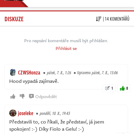
DISKUZE
| 14 KOMENTÁŘŮ
Pro napsání komentáře musíš být přihlášen.
Přihlásit se
CZWSHonza
pátek, 7. 8., 1:26
Upraveno
pátek, 7. 8., 13:06
Hood vypadá zajímavě.
1
8
Odpovědět
joseleke
pondělí, 10. 8., 19:43
Představili to, co říkali, že představí, já jsem
spokojen! :-) Díky Fiolo a Gelu! :-)