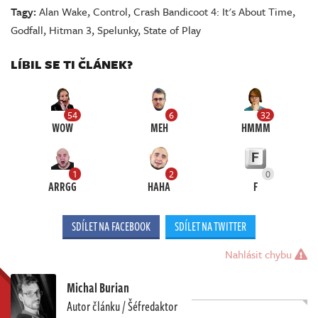
Tagy:
Alan Wake
,
Control
,
Crash Bandicoot 4: It's About Time
,
Godfall
,
Hitman 3
,
Spelunky
,
State of Play
LÍBIL SE TI ČLÁNEK?
54
6
32
WOW
MEH
HMMM
1
2
0
ARRGG
HAHA
F
SDÍLET NA FACEBOOK
SDÍLET NA TWITTER
Nahlásit chybu
Michal Burian
Autor článku / Šéfredaktor