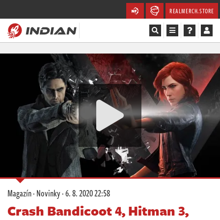
REALMERCH.STORE
Magazín
Recenze
Videa
Soutěže
Databáze
Komunita
Magazín
·
Novinky
·
6. 8. 2020 22:58
Redakce
Crash Bandicoot 4, Hitman 3,