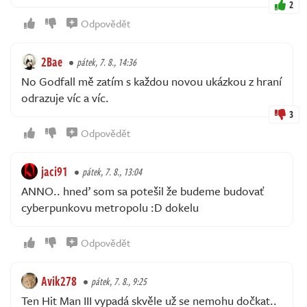
2
Odpovědět
2Bae
pátek, 7. 8., 14:36
No Godfall mě zatím s každou novou ukázkou z hraní
odrazuje víc a víc.
3
Odpovědět
jaci91
pátek, 7. 8., 13:04
ANNO.. hneď som sa potešil že budeme budovať
cyberpunkovu metropolu :D dokelu
Odpovědět
Avik278
pátek, 7. 8., 9:25
Ten Hit Man III vypadá skvěle už se nemohu dočkat..