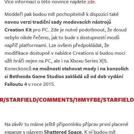
Více informací o této novince najdete
zde
.
Moddeři pak budou mít pochopitelně k dispozici také
novou verzi tradiční sady modovacích nástrojů
Creation Kit
pro PC. Zde je nutné podotknout, že dosud
nebylo nikde řečeno, jak to bude s dostupností modů
napříč platformami. Lze ovšem předpokládat, že
modifikace dostupné v nabídce Creations si budou moci
užít hráči nejen na PC, ale i na Xboxu Series X|S.
Koneckonců
na možnosti stahovat mody i na konzolích
si Bethesda Game Studios zakládá už od dob vydání
Falloutu 4
v roce 2015.
/R/STARFIELD/COMMENTS/18MYFBE/STARFIEL
Na závěr tu máme ještě připomínku příprav první placené
expanze s názvem
Shattered Space
. K ní budou mít