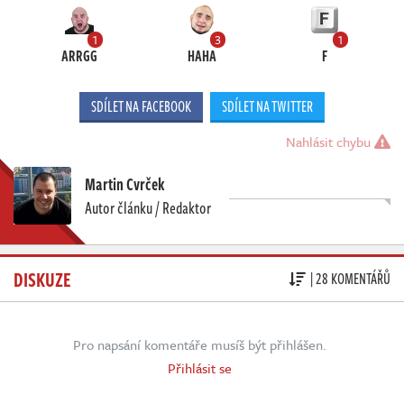
1
3
1
ARRGG
HAHA
F
SDÍLET NA FACEBOOK
SDÍLET NA TWITTER
Nahlásit chybu
Martin Cvrček
Autor článku / Redaktor
DISKUZE
| 28 KOMENTÁŘŮ
Pro napsání komentáře musíš být přihlášen.
Přihlásit se