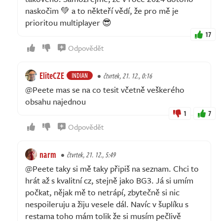
naskočim 💚 a to někteří vědí, že pro mě je
prioritou multiplayer 😎
17
Odpovědět
EliteCZE
INDIAN
čtvrtek, 21. 12., 0:16
@Peete mas se na co tesit včetně veškerého
obsahu najednou
1
7
Odpovědět
narm
čtvrtek, 21. 12., 5:49
@Peete taky si mě taky připiš na seznam. Chci to
hrát až s kvalitní cz, stejně jako BG3. Já si umím
počkat, nějak mě to netrápí, zbytečně si nic
nespoileruju a žiju vesele dál. Navíc v šuplíku s
restama toho mám tolik že si musím pečlivě