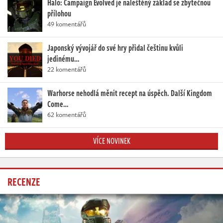
Halo: Campaign Evolved je naleštěný základ se zbytečnou
přílohou
49 komentářů
Japonský vývojář do své hry přidal češtinu kvůli
jedinému…
22 komentářů
Warhorse nehodlá měnit recept na úspěch. Další Kingdom
Come…
62 komentářů
VÍCE NOVINEK
RECENZE