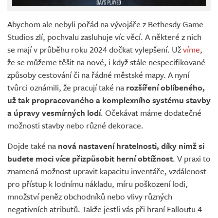
Abychom ale nebyli pořád na vývojáře z Bethesdy Game
Studios zlí, pochvalu zasluhuje víc věcí. A některé z nich
se mají v průběhu roku 2024 dočkat vylepšení. Už
víme
,
že se můžeme těšit na nové, i když stále nespecifikované
způsoby cestování či na řádné městské mapy. A nyní
tvůrci oznámili, že pracují také na
rozšíření oblíbeného,
už tak propracovaného a komplexního systému stavby
a úpravy vesmírných lodí
. Očekávat máme dodatečné
možnosti stavby nebo různé dekorace.
Dojde také na
nová nastavení hratelnosti, díky nimž si
budete moci více přizpůsobit herní obtížnost
. V praxi to
znamená možnost upravit kapacitu inventáře, vzdálenost
pro přístup k lodnímu nákladu, míru poškození lodi,
množství peněz obchodníků nebo vlivy různých
negativních atributů. Takže jestli vás při hraní Falloutu 4