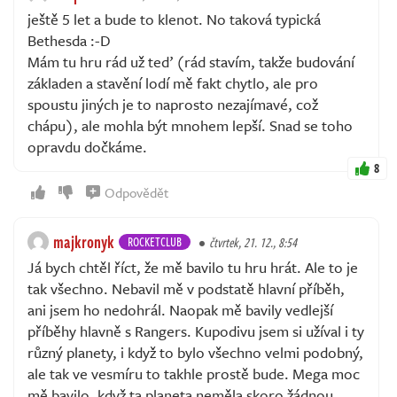
ještě 5 let a bude to klenot. No taková typická
Bethesda :-D
Mám tu hru rád už teď (rád stavím, takže budování
základen a stavění lodí mě fakt chytlo, ale pro
spoustu jiných je to naprosto nezajímavé, což
chápu), ale mohla být mnohem lepší. Snad se toho
opravdu dočkáme.
8
Odpovědět
majkronyk
ROCKETCLUB
čtvrtek, 21. 12., 8:54
Já bych chtěl říct, že mě bavilo tu hru hrát. Ale to je
tak všechno. Nebavil mě v podstatě hlavní příběh,
ani jsem ho nedohrál. Naopak mě bavily vedlejší
příběhy hlavně s Rangers. Kupodivu jsem si užíval i ty
různý planety, i když to bylo všechno velmi podobný,
ale tak ve vesmíru to takhle prostě bude. Mega moc
mě bavilo, když ta planeta neměla skoro žádnou