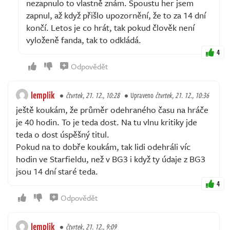
nezapnulo to vlastně znám. Spoustu her jsem
zapnul, až když přišlo upozornění, že to za 14 dní
končí. Letos je co hrát, tak pokud člověk není
vyloženě fanda, tak to odkládá.
4
Odpovědět
lemplik
čtvrtek, 21. 12., 10:28
Upraveno
čtvrtek, 21. 12., 10:36
ještě koukám, že průměr odehraného času na hráče
je 40 hodin. To je teda dost. Na tu vlnu kritiky jde
teda o dost úspěšný titul.
Pokud na to dobře koukám, tak lidi odehráli víc
hodin ve Starfieldu, než v BG3 i když ty údaje z BG3
jsou 14 dní staré teda.
4
Odpovědět
lemplik
čtvrtek, 21. 12., 9:09