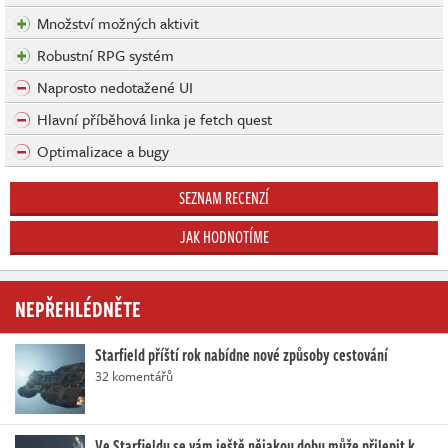
Množství možných aktivit
Robustní RPG systém
Naprosto nedotažené UI
Hlavní příběhová linka je fetch quest
Optimalizace a bugy
SEZNAM RECENZÍ
JAK HODNOTÍME
NEPŘEHLÉDNĚTE
Starfield příští rok nabídne nové způsoby cestování
32 komentářů
Ve Starfieldu se vám ještě nějakou dobu může přilepit k