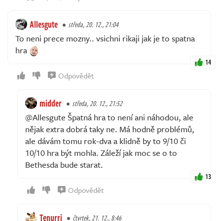
Allesgute
středa, 20. 12., 21:04
To neni prece mozny.. vsichni rikaji jak je to spatna
hra
14
Odpovědět
midder
středa, 20. 12., 21:52
@Allesgute Špatná hra to není ani náhodou, ale
nějak extra dobrá taky ne. Má hodně problémů,
ale dávám tomu rok-dva a klidně by to 9/10 či
10/10 hra být mohla. Záleží jak moc se o to
Bethesda bude starat.
13
Odpovědět
Tenurri
čtvrtek, 21. 12., 8:46