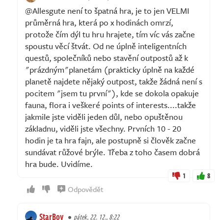
@Allesgute není to špatná hra, je to jen VELMI
průměrná hra, která po x hodinách omrzí,
protože čím dýl tu hru hrajete, tím víc vás začne
spoustu věcí štvát. Od ne úplně inteligentních
questů, společníků nebo stavění outpostů až k
"prázdným"planetám (prakticky úplně na každé
planetě najdete nějaký outpost, takže žádná není s
pocitem "jsem tu první"), kde se dokola opakuje
fauna, flora i veškeré points of interests....takže
jakmile jste viděli jeden důl, nebo opuštěnou
základnu, viděli jste všechny. Prvních 10 - 20
hodin je ta hra fajn, ale postupně si člověk začne
sundávat růžové brýle. Třeba z toho časem dobrá
hra bude. Uvidíme.
1
8
Odpovědět
StarBoy
pátek, 22. 12., 8:22