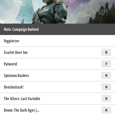
Halo: Campaign Evolved
Fogpiercer
Scarlet Deer Inn
8
Palworld
7
Splatoon Raiders
9
Denshattack!
9
The Alters: Last Variable
9
Doom: The Dark Ages |…
8