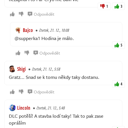
1
3
Odpovědět
Bajco
čtvrtek, 21. 12., 10:08
@supperka1 Hodina je málo.
5
Odpovědět
Shigi
čtvrtek, 21. 12., 5:58
Gratz... Snad se k tomu někdy taky dostanu.
4
Odpovědět
Lincoln
čtvrtek, 21. 12., 5:48
DLC potěší! A stavba lodí taky! Tak to pak zase
opráším