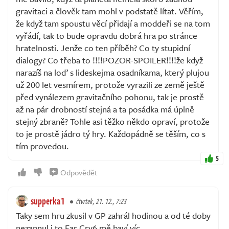
gravitaci a člověk tam mohl v podstatě lítat. Věřím,
že když tam spoustu věcí přidají a moddeři se na tom
vyřádí, tak to bude opravdu dobrá hra po stránce
hratelnosti. Jenže co ten příběh? Co ty stupidní
dialogy? Co třeba to !!!!POZOR-SPOILER!!!!že když
narazíš na loď s lideskejma osadníkama, který plujou
už 200 let vesmírem, protože vyrazili ze země ještě
před vynálezem gravitačního pohonu, tak je prostě
až na pár drobností stejná a ta posádka má úplně
stejný zbraně? Tohle asi těžko někdo opraví, protože
to je prostě jádro tý hry. Každopádně se těším, co s
tím provedou.
5
Odpovědět
supperka1
čtvrtek, 21. 12., 7:23
Taky sem hru zkusil v GP zahrál hodinou a od té doby
nezapnul i to Far Cry6 mě baví víc