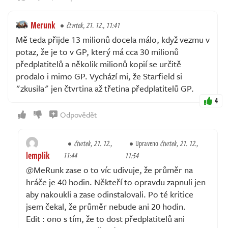
Merunk
čtvrtek, 21. 12., 11:41
Mě teda přijde 13 milionů docela málo, když vezmu v
potaz, že je to v GP, který má cca 30 milionů
předplatitelů a několik milionů kopií se určitě
prodalo i mimo GP. Vychází mi, že Starfield si
"zkusila" jen čtvrtina až třetina předplatitelů GP.
4
Odpovědět
čtvrtek, 21. 12.,
Upraveno
čtvrtek, 21. 12.,
lemplik
11:44
11:54
@MeRunk zase o to víc udivuje, že průměr na
hráče je 40 hodin. Někteří to opravdu zapnuli jen
aby nakoukli a zase odinstalovali. Po té kritice
jsem čekal, že průměr nebude ani 20 hodin.
Edit : ono s tím, že to dost předplatitelů ani