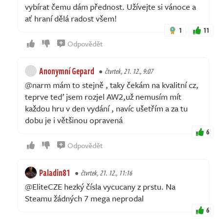
vybírat čemu dám přednost. Užívejte si vánoce a
ať hraní dělá radost všem!
1
11
Odpovědět
Anonymní Gepard
čtvrtek, 21. 12., 9:07
@narm mám to stejně , taky čekám na kvalitní cz,
teprve teď jsem rozjel AW2,už nemusím mít
každou hru v den vydání , navíc ušetřím a za tu
dobu je i většinou opravená
6
Odpovědět
Paladin81
čtvrtek, 21. 12., 11:16
@EliteCZE hezký čísla vycucany z prstu. Na
Steamu žádných 7 mega neprodal
6