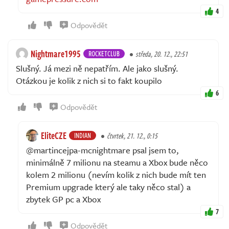
4
Odpovědět
Nightmare1995
ROCKETCLUB
středa, 20. 12., 22:51
Slušný. Já mezi ně nepatřím. Ale jako slušný.
Otázkou je kolik z nich si to fakt koupilo
6
Odpovědět
EliteCZE
INDIAN
čtvrtek, 21. 12., 0:15
@martincejpa-mcnightmare psal jsem to,
minimálně 7 milionu na steamu a Xbox bude něco
kolem 2 milionu (nevím kolik z nich bude mít ten
Premium upgrade který ale taky něco stal) a
zbytek GP pc a Xbox
7
Odpovědět