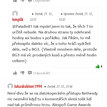
Odpovědět
čtvrtek, 21. 12.,
Upraveno
čtvrtek, 21. 12.,
lemplik
12:31
12:32
@Paladin81 tak myslel jsem to tak, že těch 7 to
určitě nebude. Na druhou stranu ty odehrané
hodiny asi budou v pořádku. Jak říkám, to mě
překvapilo daleko víc, že u toho hráči vydrželi
déle, než u BG3. (Vlastně mnohem déle, protože
BG3 má víc prodaných kusů a přesto méně hodin
celkem)
4
Odpovědět
lukaskubinec1994
čtvrtek, 21. 12., 21:56
Není divu že se na zlatokopeckém přístupu Bethesdy
nic nezmění když tu v komentářích slintá tolik lidí
nad tak průměrnou hrou. Alespoň Game Awards