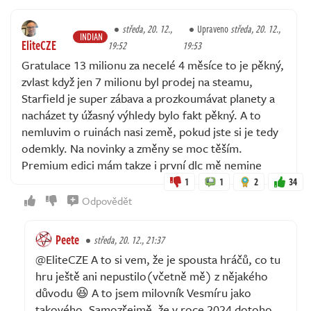
středa, 20. 12.,
Upraveno
středa, 20. 12.,
INDIAN
EliteCZE
19:52
19:53
Gratulace 13 milionu za necelé 4 měsíce to je pěkný,
zvlast když jen 7 milionu byl prodej na steamu,
Starfield je super zábava a prozkoumávat planety a
nacházet ty úžasný výhledy bylo fakt pěkný. A to
nemluvim o ruinách nasi země, pokud jste si je tedy
odemkly. Na novinky a změny se moc těším.
Premium edici mám takze i první dlc mě nemine
1
1
2
34
Odpovědět
Peete
středa, 20. 12., 21:37
@EliteCZE A to si vem, že je spousta hráčů, co tu
hru ještě ani nepustilo(včetně mě) z nějakého
důvodu 😆 A to jsem milovník Vesmíru jako
takového. Samozřejmě, že v roce 2024 dotoho