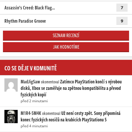
Assassin’s Creed: Black Flag…
7
Rhythm Paradise Groove
9
SEZNAM RECENZÍ
JAK HODNOTÍME
CO SE DĚJE V KOMUNITĚ
MadJigSaw
Zatímco PlayStation končí s výrobou
okomentoval
disků, Xbox se zaměřuje na zpětnou kompatibilitu a převod
fyzických kopií
před 2 minutami
M1R4-5M4K
Už není cesty zpět. Sony připomíná
okomentoval
konec fyzických nosičů na krabicích PlayStationu 5
před 4 minutami