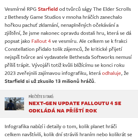
Živě
Vesmírné RPG
Starfield
od tvůrců ságy The Elder Scrolls
z Bethesdy Game Studios v mnoha hráčích zanechalo
hořkou pachuť zklamání, nenaplněných očekávání a
zjištění, že jsme nakonec opravdu dostali hru, která se dá
popsat jako
Fallout 4
ve vesmíru. Ale celkem se k frakci
Constellation přidalo tolik zájemců, že kritické přijetí
nejspíš tvůrce ani vydavatele Bethesda Softworks nemusí
příliš trápit. Vývojáři totiž kvůli blížícímu se konci roku
2023 zveřejnili zajímavou infografiku, která
odhaluje
, že
Starfield si už zkusilo 13 milionů hráčů
.
NEXT-GEN UPDATE FALLOUTU 4 SE
ODKLÁDÁ NA PŘÍŠTÍ ROK
Infografika nabízí i detaily o tom, kolik planet hráči
celkem navštívili, kolik dní strávili hraním nebo kolikrát se