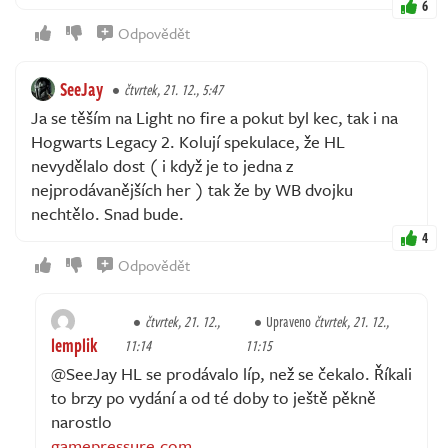
6
Odpovědět
SeeJay
čtvrtek, 21. 12., 5:47
Ja se těším na Light no fire a pokut byl kec, tak i na
Hogwarts Legacy 2. Kolují spekulace, že HL
nevydělalo dost ( i když je to jedna z
nejprodávanějších her ) tak že by WB dvojku
nechtělo. Snad bude.
4
Odpovědět
čtvrtek, 21. 12.,
Upraveno
čtvrtek, 21. 12.,
lemplik
11:14
11:15
@SeeJay HL se prodávalo líp, než se čekalo. Říkali
to brzy po vydání a od té doby to ještě pěkně
narostlo
gamepressure.com