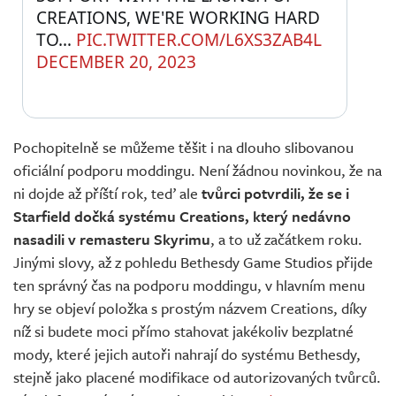
CREATIONS, WE'RE WORKING HARD 
TO… 
PIC.TWITTER.COM/L6XS3ZAB4L
DECEMBER 20, 2023
Pochopitelně se můžeme těšit i na dlouho slibovanou
oficiální podporu moddingu. Není žádnou novinkou, že na
ni dojde až příští rok, teď ale
tvůrci potvrdili, že se i
Starfield dočká systému Creations, který nedávno
nasadili v remasteru Skyrimu
, a to už začátkem roku.
Jinými slovy, až z pohledu Bethesdy Game Studios přijde
ten správný čas na podporu moddingu, v hlavním menu
hry se objeví položka s prostým názvem Creations, díky
níž si budete moci přímo stahovat jakékoliv bezplatné
mody, které jejich autoři nahrají do systému Bethesdy,
stejně jako placené modifikace od autorizovaných tvůrců.