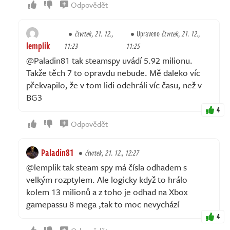
Odpovědět
čtvrtek, 21. 12.,
Upraveno
čtvrtek, 21. 12.,
lemplik
11:23
11:25
@Paladin81 tak steamspy uvádí 5.92 milionu.
Takže těch 7 to opravdu nebude. Mě daleko víc
překvapilo, že v tom lidi odehráli víc času, než v
BG3
4
Odpovědět
Paladin81
čtvrtek, 21. 12., 12:27
@lemplik tak steam spy má čísla odhadem s
velkým rozptylem. Ale logicky když to hrálo
kolem 13 milionů a z toho je odhad na Xbox
gamepassu 8 mega ,tak to moc nevychází
4