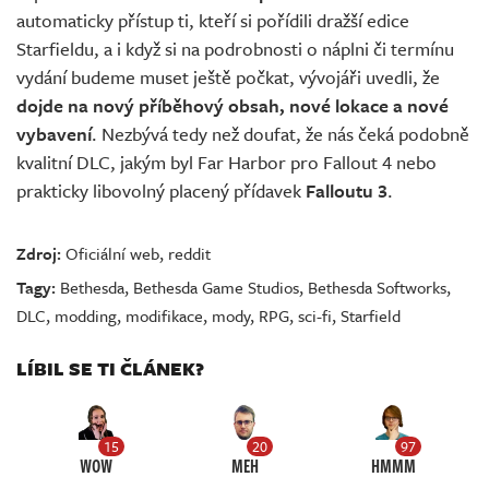
automaticky přístup ti, kteří si pořídili dražší edice
Starfieldu, a i když si na podrobnosti o náplni či termínu
vydání budeme muset ještě počkat, vývojáři uvedli, že
dojde na nový příběhový obsah, nové lokace a nové
vybavení
. Nezbývá tedy než doufat, že nás čeká podobně
kvalitní DLC, jakým byl Far Harbor pro Fallout 4 nebo
prakticky libovolný placený přídavek
Falloutu 3
.
Zdroj:
Oficiální web
,
reddit
Tagy:
Bethesda
,
Bethesda Game Studios
,
Bethesda Softworks
,
DLC
,
modding
,
modifikace
,
mody
,
RPG
,
sci-fi
,
Starfield
LÍBIL SE TI ČLÁNEK?
15
20
97
WOW
MEH
HMMM