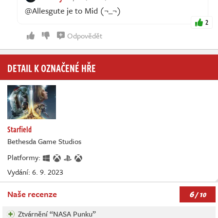
@Allesgute je to Mid (¬_¬)
2
Odpovědět
DETAIL K OZNAČENÉ HŘE
Starfield
Bethesda Game Studios
Platformy:
Vydání: 6. 9. 2023
6
Naše recenze
/ 10
Ztvárnění “NASA Punku”