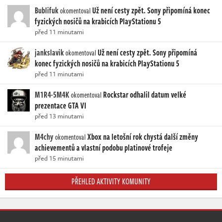
Bublifuk
Už není cesty zpět. Sony připomíná konec
okomentoval
fyzických nosičů na krabicích PlayStationu 5
před 11 minutami
jankslavik
Už není cesty zpět. Sony připomíná
okomentoval
konec fyzických nosičů na krabicích PlayStationu 5
před 11 minutami
M1R4-5M4K
Rockstar odhalil datum velké
okomentoval
prezentace GTA VI
před 13 minutami
M4chy
Xbox na letošní rok chystá další změny
okomentoval
achievementů a vlastní podobu platinové trofeje
před 15 minutami
PŘEHLED AKTIVITY KOMUNITY