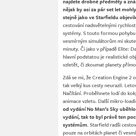
najdete drobné předměty a znám
nějak by asi za pár set let moh
stejně jako ve Starfieldu objevi
cestování nadsvětelnými rychlos
systémy. S touto formou pohybu 
vesmírným simulátorům mi skutečn
minuty. Či jako v případě Elite: D
hlavní podstatou je realistické o
vzletět, či zkoumat planety přímo
Zdá se mi, že Creation Engine 2 o
tak velký kus cesty neurazil. Letov
Načítání. Proběhnete lodí do kok
animace vzletu. Další mikro-loadi
od vydání No Man’s Sky uběhlo už
vydání, tak to byl právě ten po
systémům.
Starfield radši cest
pouze na orbitách planet či vesmír