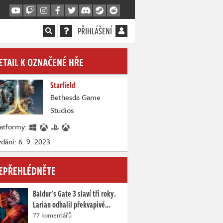
PŘIHLÁŠENÍ
ETAIL K OZNAČENÉ HŘE
Starfield
Bethesda Game
Studios
latformy:
dání: 6. 9. 2023
EPŘEHLÉDNĚTE
Baldur's Gate 3 slaví tři roky.
Larian odhalil překvapivé…
77 komentářů