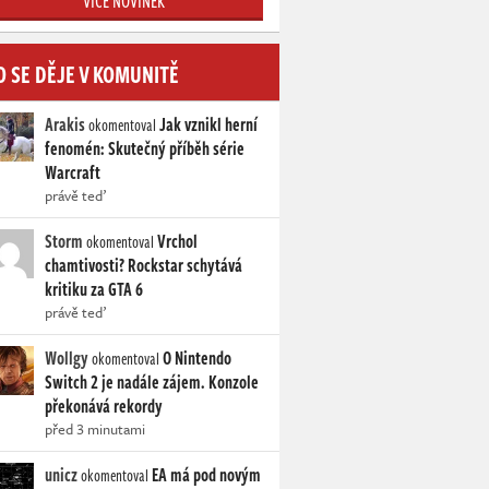
VÍCE NOVINEK
O SE DĚJE V KOMUNITĚ
Arakis
Jak vznikl herní
okomentoval
fenomén: Skutečný příběh série
Warcraft
právě teď
Storm
Vrchol
okomentoval
chamtivosti? Rockstar schytává
kritiku za GTA 6
právě teď
Wollgy
O Nintendo
okomentoval
Switch 2 je nadále zájem. Konzole
překonává rekordy
před 3 minutami
unicz
EA má pod novým
okomentoval