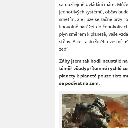
samozřejmě ovládání máte. Můžete
jednotlivých systémů, občas bude
smetím, ale iluze se začne brzy r
libovolně narážet do čehokoliv ch
plyn směrem k planetě, vaše vzdál
stěny. A cesta do širého vesmíru?
zeď.
Záhy jsem tak hodil neustálé na
téměř všudypřítomné rychlé cest
planety k planetě pouze skrz 
se podívat na zem.