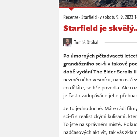
Recenze
·
Starfield
·
v sobotu
9. 9. 2023 1
Starfield je skvěl
Tomáš Otáhal
Po úmorných pětadvaceti letec
grandiózního sci-fi v takové p
době vydání The Elder Scrolls II
nezměrného vesmíru, naprostá sv
co děláte, se hře povedla. Ale 
je často zadupáváno jeho přehnan
Je to jednoduché. Máte rádi filmy
sci-fi s realistickými kulisami, kt
To jste na správném místě. Pokud 
nadčasových aktivit, tak vás zklam