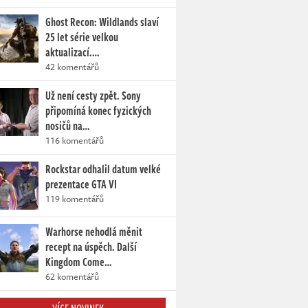
Ghost Recon: Wildlands slaví
25 let série velkou
aktualizací.…
42 komentářů
Už není cesty zpět. Sony
připomíná konec fyzických
nosičů na…
116 komentářů
Rockstar odhalil datum velké
prezentace GTA VI
119 komentářů
Warhorse nehodlá měnit
recept na úspěch. Další
Kingdom Come…
62 komentářů