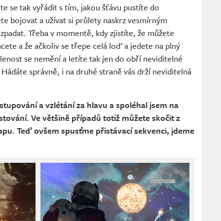
 se tak vyřádit s tím, jakou šťávu pustíte do
te bojovat a užívat si průlety naskrz vesmírným
ozpadat. Třeba v momentě, kdy zjistíte, že můžete
cete a že ačkoliv se třepe celá loď a jedete na plný
enost se nemění a letíte tak jen do obří neviditelné
 Hádáte správně, i na druhé straně vás drží neviditelná
stupování a vzlétání za hlavu a spoléhal jsem na
ování. Ve většině případů totiž můžete skočit z
mapu. Teď ovšem spusťme přistávací sekvenci, jdeme