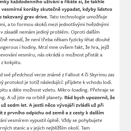
ky každodenního užívání a říkáte si, že takhle
ly vesmírné koráby skutečně vypadat, kdyby lidstvo
lo takzvaný grav drive.
Tato technologie umožňuje
tmi, a to formou skoků mezi jednotlivými hvězdnými
v zásadě nemám jediný problém. Oproti dalším
ě nevadí, že není třeba někam fyzicky létat dlouhé
angerous i hodiny. Mrzí mne ovšem fakt, že hra, jejíž
bjevování vesmíru, nás okrádá o možnost přistát a
 z kokpitu.
d své předchozí verze známé z Fallout 4 či Skyrimu zas
ý protokol je totiž následující: přijdete k vchodu lodi.
pitu a dáte možnost vzletu. Mikro-loading. Přehraje se
ng. A už jste na orbitě planety.
Rád bych upozornil, že
 sedm let. A jestli něco vývojáři zvládli už při
cit z prvního odpichu od země a z cesty k dalším
ování vesmírem vypustil úplně. Vždy se pohybujete
ných stanic a v jejich nejbližším okolí. Tam