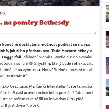
4:13
ý... na poměry Bethesdy
h konečně dostáváme možnost podívat se na vizi
odobě, jak si ho představoval Todd Howard někdy v
: Daggerfall.
Základní premisa Starfieldu: objevování
oboda a solidní RPG systém, který bude reflektovat,
rozhodně ne na výbornou. Neuvěřitelné množství obsahu
ou zastaralostí.
 jako Gravitace, Marťan či Interstellar? Jste fanoušci
eré se blíží naší úrovni technického poznání? Tak super!
jste se ovšem také těšili na inovativní RPG plné
u. It just doesn’t work.