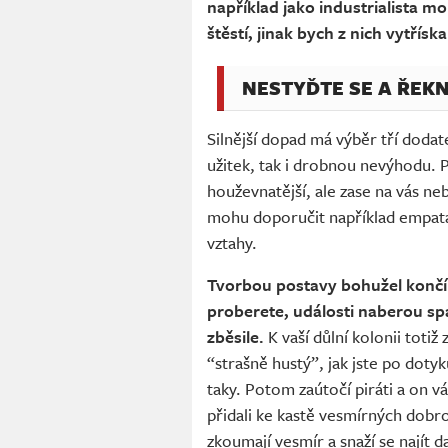
například jako industrialista m
štěstí, jinak bych z nich vytřísk
NESTYĎTE SE A ŘEKN
Silnější dopad má výběr tří dodat
užitek, tak i drobnou nevýhodu. 
houževnatější, ale zase na vás ne
mohu doporučit například empata
vztahy.
Tvorbou postavy bohužel končí t
proberete, události naberou spá
zběsile.
K vaší důlní kolonii totiž
“strašně hustý”, jak jste po dotyku
taky. Potom zaútočí piráti a on v
přidali ke kastě vesmírných dob
zkoumají vesmír a snaží se najít da