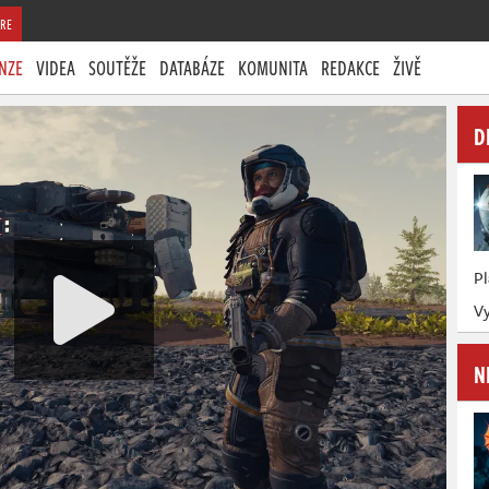
RE
NZE
VIDEA
SOUTĚŽE
DATABÁZE
KOMUNITA
REDAKCE
ŽIVĚ
D
P
Vy
N