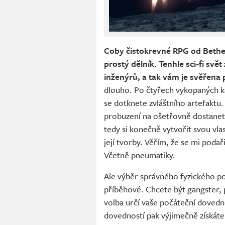
Coby čistokrevné RPG od Bethesd
prostý dělník. Tenhle sci-fi svě
inženýrů, a tak vám je svěřen
dlouho. Po čtyřech vykopaných k
se dotknete zvláštního artefaktu
probuzení na ošetřovně dostanet
tedy si konečně vytvořit svou vl
její tvorby. Věřím, že se mi podař
Včetně pneumatiky.
Ale výběr správného fyzického poz
příběhové. Chcete být gangster, 
volba určí vaše počáteční dovedno
dovedností pak výjimečně získáte