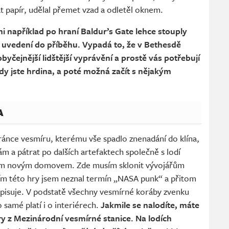
at papír, udělal přemet vzad a odletěl oknem.
i například po hraní Baldur’s Gate lehce stouply
u uvedení do příběhu. Vypadá to, že v Bethesdě
yčejnější lidštější vyprávění a prostě vás potřebují
kdy jste hrdina, a poté možná začít s nějakým
A
chránce vesmíru, kterému vše spadlo znenadání do klína,
m a pátrat po dalších artefaktech společně s lodí
aším novým domovem. Zde musím sklonit vývojářům
m této hry jsem neznal termín „NASA punk“ a přitom
opisuje. V podstatě všechny vesmírné koráby zvenku
 samé platí i o interiérech.
Jakmile se nalodíte, máte
ěry z Mezinárodní vesmírné stanice. Na lodích