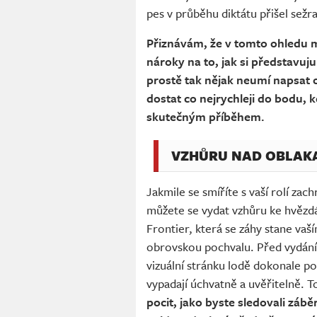
pes v průběhu diktátu přišel sežr
Přiznávám, že v tomto ohledu m
nároky na to, jak si představuj
prostě tak nějak neumí napsat ob
dostat co nejrychleji do bodu, 
skutečným příběhem.
VZHŮRU NAD OBLAK
Jakmile se smíříte s vaší rolí za
můžete se vydat vzhůru ke hvězdá
Frontier, která se záhy stane v
obrovskou pochvalu. Před vydání
vizuální stránku lodě dokonale p
vypadají úchvatně a uvěřitelně. To
pocit, jako byste sledovali záb