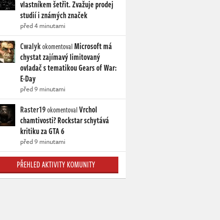
vlastníkem šetřit. Zvažuje prodej
studií i známých značek
před 4 minutami
Cwalyk
Microsoft má
okomentoval
chystat zajímavý limitovaný
ovladač s tematikou Gears of War:
E-Day
před 9 minutami
Raster19
Vrchol
okomentoval
chamtivosti? Rockstar schytává
kritiku za GTA 6
před 9 minutami
PŘEHLED AKTIVITY KOMUNITY