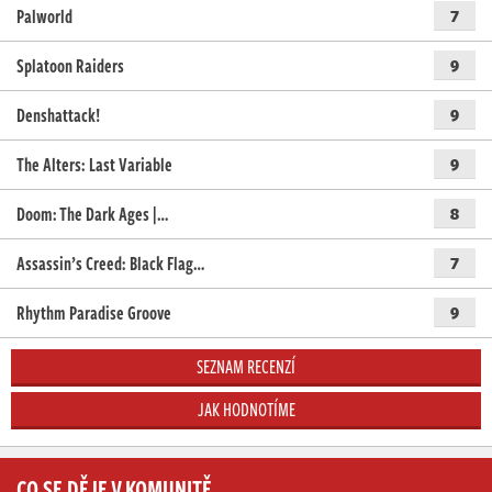
Palworld
7
Splatoon Raiders
9
Denshattack!
9
The Alters: Last Variable
9
Doom: The Dark Ages |…
8
Assassin’s Creed: Black Flag…
7
Rhythm Paradise Groove
9
SEZNAM RECENZÍ
JAK HODNOTÍME
CO SE DĚJE V KOMUNITĚ