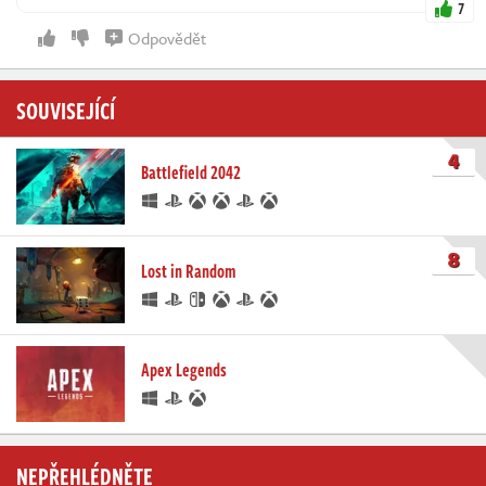
7
Odpovědět
SOUVISEJÍCÍ
4
Battlefield 2042
8
Lost in Random
Apex Legends
NEPŘEHLÉDNĚTE