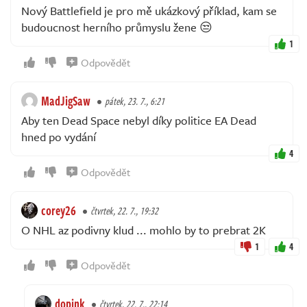
Nový Battlefield je pro mě ukázkový příklad, kam se
budoucnost herního průmyslu žene 😒
1
Odpovědět
MadJigSaw
pátek, 23. 7., 6:21
Aby ten Dead Space nebyl díky politice EA Dead
hned po vydání
4
Odpovědět
corey26
čtvrtek, 22. 7., 19:32
O NHL az podivny klud ... mohlo by to prebrat 2K
1
4
Odpovědět
dopink
čtvrtek, 22. 7., 22:14