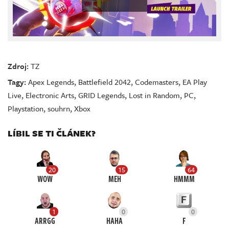
Zdroj:
TZ
Tagy:
Apex Legends
,
Battlefield 2042
,
Codemasters
,
EA Play
Live
,
Electronic Arts
,
GRID Legends
,
Lost in Random
,
PC
,
Playstation
,
souhrn
,
Xbox
LÍBIL SE TI ČLÁNEK?
20
15
64
WOW
MEH
HMMM
1
0
0
ARRGG
HAHA
F