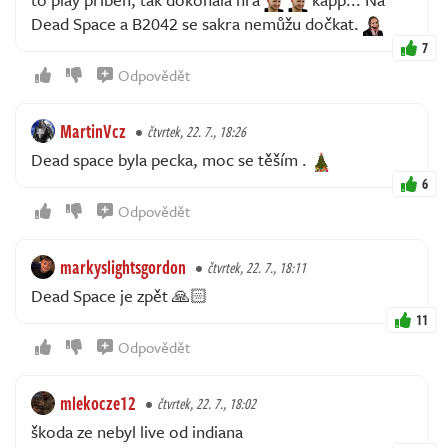
Dead Space a B2042 se sakra nemůžu dočkat.
7
Odpovědět
MartinVcz
čtvrtek, 22. 7., 18:26
Dead space byla pecka, moc se těším .
6
Odpovědět
markyslightsgordon
čtvrtek, 22. 7., 18:11
Dead Space je zpět 🙏🏻
11
Odpovědět
mlekocze12
čtvrtek, 22. 7., 18:02
škoda ze nebyl live od indiana