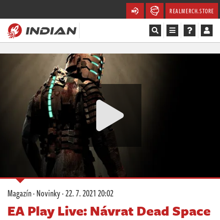
REALMERCH.STORE
Magazín
Recenze
Videa
Soutěže
Databáze
Komunita
Magazín
·
Novinky
·
22. 7. 2021 20:02
Redakce
EA Play Live: Návrat Dead Space