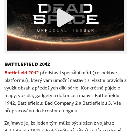
BATTLEFIELD 2042
Battlefield 2042
představil speciální mód (respektive
platformu), který vám umožní nastavit si vlastní pravidla a
využít obsah z předešlých dílů série. Konkrétně půjde o
mapy, vozidla, gadgety a dokonce i mapy z Battlefieldu
1942, Battlefieldu: Bad Company 2 a Battlefieldu 3. Vše
přepracováno do Frostbite enginu.
Zajímavé je, že jeden tým může být složen z vojáků z
Battlefieldu 1942 (druhá světová válka), zatímco druhý