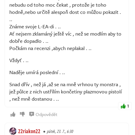
nebudu od toho moc čekat , protože je toho
hodně,nebo určitě alespoň dost co můžou pokazit .
..
Známe svoje L-EA-di . ..
Ať nejsem zklamáný ještě víc , než se modlím aby to
dobře dopadlo . ..
Počkám na recenzi ,abych neplakal . ..
Vždyť . ..
Naděje umírá poslední . ..
Snad dřív , než já ,až se na mně vrhnou ty monstra ,
jež půlce z nich ustřílím končetiny plazmovou pistolí
, než mně dostanou . ..
1
Odpovědět
22riakon22
pátek, 23. 7., 6:30