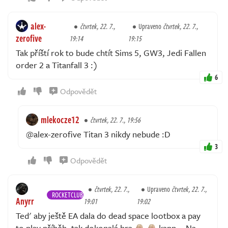
alex-
čtvrtek, 22. 7.,
Upraveno
čtvrtek, 22. 7.,
zerofive
19:14
19:15
Tak příští rok to bude chtít Sims 5, GW3, Jedi Fallen
order 2 a Titanfall 3 :)
6
Odpovědět
mlekocze12
čtvrtek, 22. 7., 19:56
@alex-zerofive Titan 3 nikdy nebude :D
3
Odpovědět
čtvrtek, 22. 7.,
Upraveno
čtvrtek, 22. 7.,
ROCKETCLUB
Anyrr
19:01
19:02
Ted' aby ještě EA dala do dead space lootbox a pay
to play příběh, tak dokonalá hra
kapp... Na