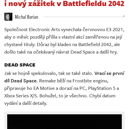
i nový zážitek v Battlefieldu 2042
Živě
Michal Burian
Společnost Electronic Arts vynechala červnovou E3 2021,
aby o měsíc později přišla s vlastní akcí zaměřenou na její
chystané tituly. Důraz byl kladen na Battlefield 2042, ale
došlo také na očekávaný návrat Dead Space a další hry.
DEAD SPACE
Jak se hojně spekulovalo, tak se také stalo.
Vrací se první
díl Dead Space
. Remake běží na Frostbite enginu,
připravuje ho EA Motive a dorazí na PC, PlayStation 5 a
Xbox Series X/S. Bohužel, to je všechno. Chybí datum
vydání a další detaily.