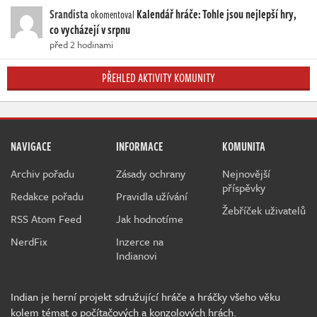
Srandista
Kalendář hráče: Tohle jsou nejlepší hry,
okomentoval
co vycházejí v srpnu
před 2 hodinami
PŘEHLED AKTIVITY KOMUNITY
NAVIGACE
INFORMACE
KOMUNITA
Archiv pořadu
Zásady ochrany
Nejnovější
příspěvky
Redakce pořadu
Pravidla užívání
Žebříček uživatelů
RSS Atom Feed
Jak hodnotíme
NerdFix
Inzerce na
Indianovi
Indian je herní projekt sdružující hráče a hráčky všeho věku
kolem témat o počítačových a konzolových hrách.