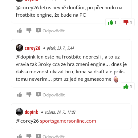
@corey26 letos pevně doufám, po přechodu na
frostbite engine, že bude na PC
1
1
Odpovědět
corey26
pátek, 23. 7., 5:44
@dopink len este na frostbite nepresli , a to uz
vravia tak 3roky cca ze hra zmeni engine... dnes je
dalsia moznost ukazat hru, kona sa draft ale prilis
tomu neverim... ptm uz jedine gamescome
1
Odpovědět
dopink
sobota, 24. 7., 17:02
@corey26
sportsgamersonline.com
Odpovědět