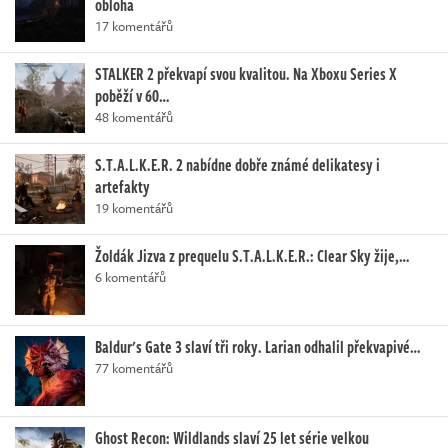
obloha
17 komentářů
STALKER 2 překvapí svou kvalitou. Na Xboxu Series X
poběží v 60…
48 komentářů
S.T.A.L.K.E.R. 2 nabídne dobře známé delikatesy i
artefakty
19 komentářů
Žoldák Jizva z prequelu S.T.A.L.K.E.R.: Clear Sky žije,…
6 komentářů
Baldur's Gate 3 slaví tři roky. Larian odhalil překvapivé…
77 komentářů
Ghost Recon: Wildlands slaví 25 let série velkou