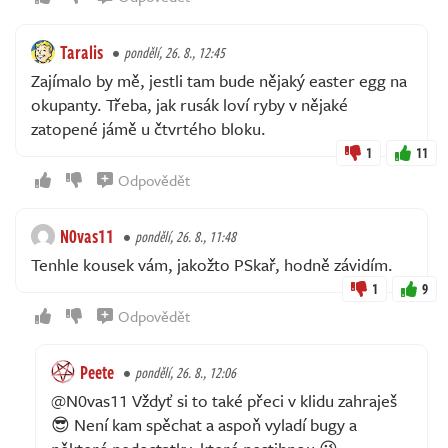
Taralis
pondělí, 26. 8., 12:45
Zajímalo by mě, jestli tam bude nějaký easter egg na
okupanty. Třeba, jak rusák loví ryby v nějaké
zatopené jámě u čtvrtého bloku.
1
11
Odpovědět
N0vas11
pondělí, 26. 8., 11:48
Tenhle kousek vám, jakožto PSkař, hodně závidím.
1
9
Odpovědět
Peete
pondělí, 26. 8., 12:06
@N0vas11 Vždyť si to také přeci v klidu zahraješ
😎 Není kam spěchat a aspoň vyladí bugy a