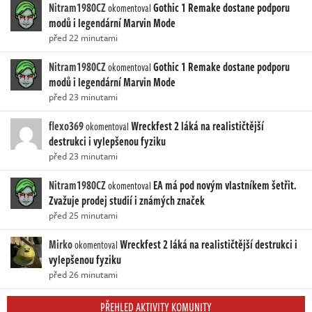
Nitram1980CZ
Gothic 1 Remake dostane podporu
okomentoval
modů i legendární Marvin Mode
před 22 minutami
Nitram1980CZ
Gothic 1 Remake dostane podporu
okomentoval
modů i legendární Marvin Mode
před 23 minutami
flexo369
Wreckfest 2 láká na realističtější
okomentoval
destrukci i vylepšenou fyziku
před 23 minutami
Nitram1980CZ
EA má pod novým vlastníkem šetřit.
okomentoval
Zvažuje prodej studií i známých značek
před 25 minutami
Mirko
Wreckfest 2 láká na realističtější destrukci i
okomentoval
vylepšenou fyziku
před 26 minutami
PŘEHLED AKTIVITY KOMUNITY