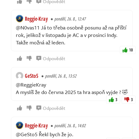
Odpovědět
Reggie-Kray
pondělí, 26. 8., 12:47
@N0vas11 Já to třeba osobně posunu až na příští
rok, jelikož v listopadu je AC a v prosinci Indy.
Takže možná až leden.
10
Odpovědět
GeSto5
pondělí, 26. 8., 13:52
@ReggieKray
A myslíš že do června 2025 ta hra aspoň vyjde ? 🤣
3
3
Odpovědět
Reggie-Kray
pondělí, 26. 8., 14:02
@GeSto5 Řekl bych že jo.