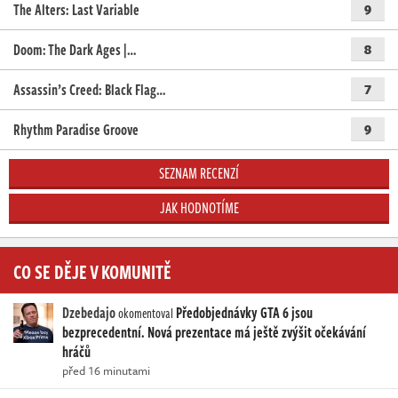
The Alters: Last Variable
9
Doom: The Dark Ages |…
8
Assassin’s Creed: Black Flag…
7
Rhythm Paradise Groove
9
SEZNAM RECENZÍ
JAK HODNOTÍME
CO SE DĚJE V KOMUNITĚ
Dzebedajo
Předobjednávky GTA 6 jsou
okomentoval
bezprecedentní. Nová prezentace má ještě zvýšit očekávání
hráčů
před 16 minutami