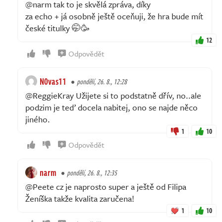
@narm tak to je skvělá zpráva, díky
za echo + já osobně ještě oceňuji, že hra bude mít
české titulky 🤭🥳
12
Odpovědět
N0vas11
pondělí, 26. 8., 12:28
@ReggieKray Užijete si to podstatně dřív, no..ale
podzim je teď docela nabitej, ono se najde něco
jiného.
1
10
Odpovědět
narm
pondělí, 26. 8., 12:35
@Peete cz je naprosto super a ještě od Filipa
Ženíška takže kvalita zaručena!
1
10