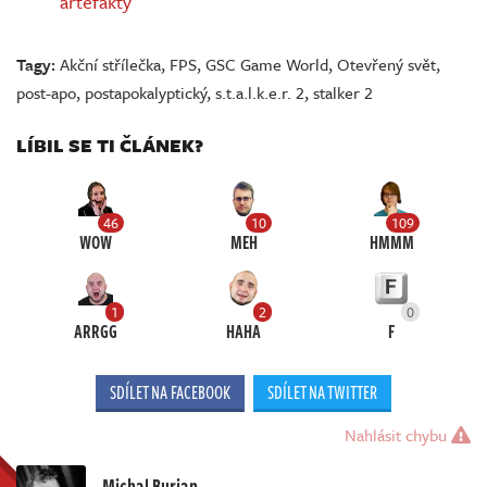
artefakty
Tagy:
Akční střílečka
,
FPS
,
GSC Game World
,
Otevřený svět
,
post-apo
,
postapokalyptický
,
s.t.a.l.k.e.r. 2
,
stalker 2
LÍBIL SE TI ČLÁNEK?
46
10
109
WOW
MEH
HMMM
1
2
0
ARRGG
HAHA
F
SDÍLET NA FACEBOOK
SDÍLET NA TWITTER
Nahlásit chybu
Michal Burian