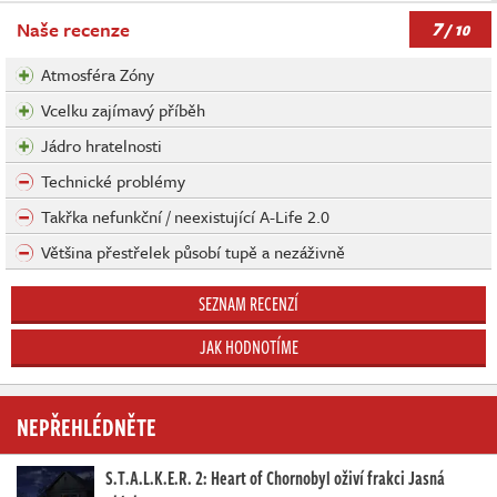
7
Naše recenze
/ 10
Atmosféra Zóny
Vcelku zajímavý příběh
Jádro hratelnosti
Technické problémy
Takřka nefunkční / neexistující A-Life 2.0
Většina přestřelek působí tupě a nezáživně
SEZNAM RECENZÍ
JAK HODNOTÍME
NEPŘEHLÉDNĚTE
S.T.A.L.K.E.R. 2: Heart of Chornobyl oživí frakci Jasná