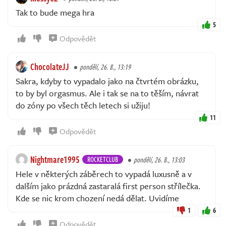
Tak to bude mega hra
5
Odpovědět
ChocolateJJ
pondělí, 26. 8., 13:19
Sakra, kdyby to vypadalo jako na čtvrtém obrázku,
to by byl orgasmus. Ale i tak se na to těším, návrat
do zóny po všech těch letech si užiju!
11
Odpovědět
Nightmare1995
ROCKETCLUB
pondělí, 26. 8., 13:03
Hele v některých záběrech to vypadá luxusně a v
dalším jako prázdná zastaralá first person střílečka.
Kde se nic krom chození nedá dělat. Uvidíme
1
6
Odpovědět