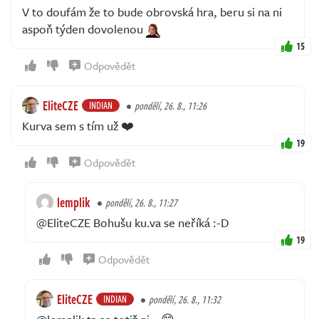
V to doufám že to bude obrovská hra, beru si na ni
aspoň týden dovolenou
15
Odpovědět
EliteCZE
INDIAN
pondělí, 26. 8., 11:26
Kurva sem s tím už ❤️
19
Odpovědět
lemplik
pondělí, 26. 8., 11:27
@EliteCZE Bohušu ku.va se neříká :-D
19
Odpovědět
EliteCZE
INDIAN
pondělí, 26. 8., 11:32