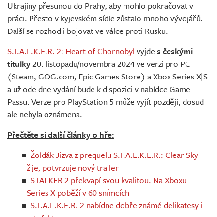
Ukrajiny přesunou do Prahy, aby mohlo pokračovat v
práci. Přesto v kyjevském sídle zůstalo mnoho vývojářů.
Další se rozhodli bojovat ve válce proti Rusku.
S.T.A.L.K.E.R. 2: Heart of Chornobyl
vyjde
s českými
titulky
20. listopadu/novembra 2024 ve verzi pro PC
(Steam, GOG.com, Epic Games Store) a Xbox Series X|S
a už ode dne vydání bude k dispozici v nabídce Game
Passu. Verze pro PlayStation 5 může vyjít později, dosud
ale nebyla oznámena.
Přečtěte si další články o hře:
Žoldák Jizva z prequelu S.T.A.L.K.E.R.: Clear Sky
žije, potvrzuje nový trailer
STALKER 2 překvapí svou kvalitou. Na Xboxu
Series X poběží v 60 snímcích
S.T.A.L.K.E.R. 2 nabídne dobře známé delikatesy i