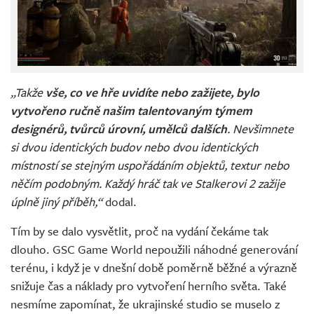
„Takže
vše, co ve hře uvidíte nebo zažijete, bylo
vytvořeno ručně našim talentovaným týmem
designérů, tvůrců úrovní, umělců dalších
. Nevšimnete
si dvou identických budov nebo dvou identických
místností se stejným uspořádáním objektů, textur nebo
něčím podobným. Každý hráč tak ve Stalkerovi 2 zažije
úplně jiný příběh,“
dodal.
Tím by se dalo vysvětlit, proč na vydání čekáme tak
dlouho. GSC Game World nepoužili náhodné generování
terénu, i když je v dnešní době poměrně běžné a výrazně
snižuje čas a náklady pro vytvoření herního světa. Také
nesmíme zapomínat, že ukrajinské studio se muselo z