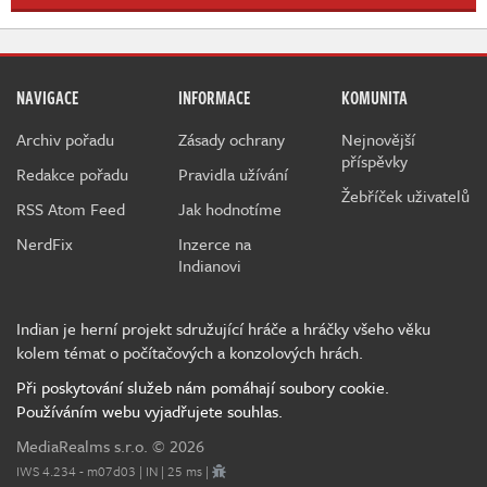
NAVIGACE
INFORMACE
KOMUNITA
Archiv pořadu
Zásady ochrany
Nejnovější
příspěvky
Redakce pořadu
Pravidla užívání
Žebříček uživatelů
RSS Atom Feed
Jak hodnotíme
NerdFix
Inzerce na
Indianovi
Indian je herní projekt sdružující hráče a hráčky všeho věku
kolem témat o počítačových a konzolových hrách.
Při poskytování služeb nám pomáhají soubory cookie.
Používáním webu vyjadřujete souhlas.
MediaRealms s.r.o.
© 2026
IWS 4.234 - m07d03 | IN | 25 ms |