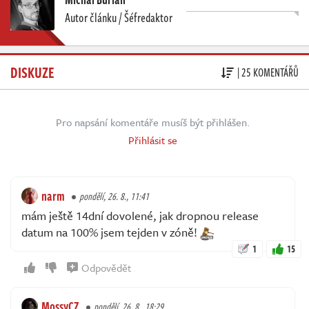
Autor článku / Šéfredaktor
DISKUZE
| 25 KOMENTÁŘŮ
Pro napsání komentáře musíš být přihlášen.
Přihlásit se
narm
pondělí, 26. 8., 11:41
mám ještě 14dní dovolené, jak dropnou release
datum na 100% jsem tejden v zóně!
1
15
Odpovědět
MossyCZ
pondělí, 26. 8., 18:29