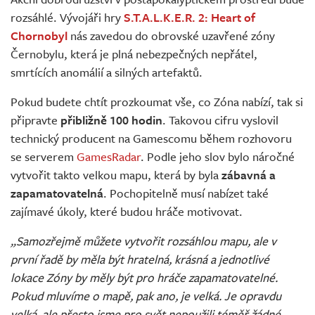
Živě
rozsáhlé. Vývojáři hry
S.T.A.L.K.E.R. 2: Heart of
Chornobyl
nás zavedou do obrovské uzavřené zóny
Černobylu, která je plná nebezpečných nepřátel,
smrtících anomálií a silných artefaktů.
Pokud budete chtít prozkoumat vše, co Zóna nabízí, tak si
připravte
přibližně 100 hodin
. Takovou cifru vyslovil
technický producent na Gamescomu během rozhovoru
se serverem
GamesRadar
. Podle jeho slov bylo náročné
vytvořit takto velkou mapu, která by byla
zábavná a
zapamatovatelná
. Pochopitelně musí nabízet také
zajímavé úkoly, které budou hráče motivovat.
„Samozřejmě můžete vytvořit rozsáhlou mapu, ale v
první řadě by měla být hratelná, krásná a jednotlivé
lokace Zóny by měly být pro hráče zapamatovatelné.
Pokud mluvíme o mapě, pak ano, je velká. Je opravdu
velká, ale přesto jsme pro svět nepoužili téměř žádné