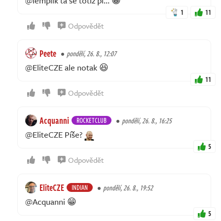
@lemplik ta se totiž pi… 😁
1
11
Odpovědět
Peete
pondělí, 26. 8., 12:07
@EliteCZE ale notak 😆
11
Odpovědět
Acquanni
ROCKETCLUB
pondělí, 26. 8., 16:25
@EliteCZE Píše?
5
Odpovědět
EliteCZE
INDIAN
pondělí, 26. 8., 19:52
@Acquanni 😁
5