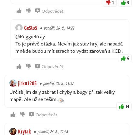
1
5
Odpovědět
GeSto5
pondělí, 26. 8., 14:22
@ReggieKray
To je právě otázka. Nevím jak stav hry, ale napadá
mně že budou mít strach to vydat zároveň s KCD.
6
Odpovědět
jirku1205
pondělí, 26. 8., 11:37
Určitě jim daly zabrat i chyby a bugy při tak velký
mapě. Ale už se těším.
14
Odpovědět
Krytak
pondělí, 26. 8., 11:26