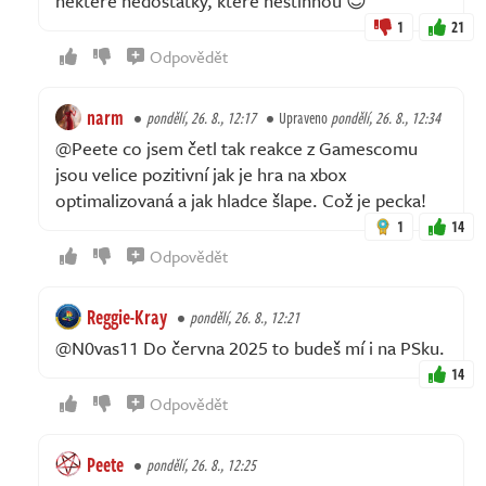
některé nedostatky, které nestihnou 😉
1
21
Odpovědět
narm
pondělí, 26. 8., 12:17
Upraveno
pondělí, 26. 8., 12:34
@Peete co jsem četl tak reakce z Gamescomu
jsou velice pozitivní jak je hra na xbox
optimalizovaná a jak hladce šlape. Což je pecka!
1
14
Odpovědět
Reggie-Kray
pondělí, 26. 8., 12:21
@N0vas11 Do června 2025 to budeš mí i na PSku.
14
Odpovědět
Peete
pondělí, 26. 8., 12:25