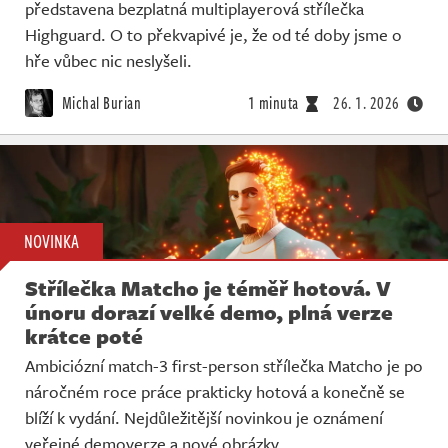
představena bezplatná multiplayerová střílečka
Highguard. O to překvapivé je, že od té doby jsme o
hře vůbec nic neslyšeli.
Michal Burian
1 minuta
26. 1. 2026
NOVINKA
Střílečka Matcho je téměř hotová. V
únoru dorazí velké demo, plná verze
krátce poté
Ambiciózní match-3 first-person střílečka Matcho je po
náročném roce práce prakticky hotová a konečně se
blíží k vydání. Nejdůležitější novinkou je oznámení
veřejné demoverze a nové obrázky.