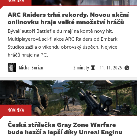
NOVINKA
ARC Raiders trhá rekordy. Novou akční
onlinovku hraje velké množství hráčů
Bývalí autoři Battlefieldu mají na kontě nový hit.
Multiplayerová sci-fi akce ARC Raiders od Embark
Studios zažila o víkendu obrovský úspěch. Nejvíce
hráčů hraje na PC.
Michal Burian
2 minuty
11. 11. 2025
NOVINKA
Česká střílečka Gray Zone Warfare
bude hezčí a lepší díky Unreal Enginu