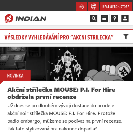
REALMERCH.STORE
Magazín
VÝSLEDKY VYHLEDÁVÁNÍ PRO "AKCNI STRILECKA"
Recenze
Videa
NOVINKA
Soutěže
Akční střílečka MOUSE: P.I. For Hire
Databáze
obdržela první recenze
Už dnes se po dlouhém vývoji dostane do prodeje
Komunita
akční noir střílečka MOUSE: P.I. For Hire. Protože
padlo embargo, můžeme se podívat na první recenze.
Redakce
Jak tato stylizovaná hra nakonec dopadla?