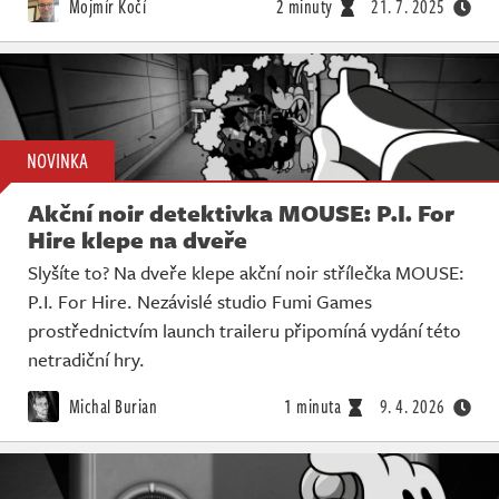
Mojmír Kočí
2 minuty
21. 7. 2025
NOVINKA
Akční noir detektivka MOUSE: P.I. For
Hire klepe na dveře
Slyšíte to? Na dveře klepe akční noir střílečka MOUSE:
P.I. For Hire. Nezávislé studio Fumi Games
prostřednictvím launch traileru připomíná vydání této
netradiční hry.
Michal Burian
1 minuta
9. 4. 2026