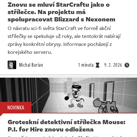
Znovu se mluví StarCraftu jako o
střílečce. Na projektu má
spolupracovat Blizzard s Nexonem
O návratu sci-fi světa StarCraft ve formě akční
střílečky se spekuluje už roky, ale tentokrát nabírají
zprávy konkrétní obrysy. Informace pocházejí z
korejského serveru.
Michal Burian
1 minuta
9. 2. 2026
NOVINKA
Groteskní detektivní střílečka Mouse:
P.I. for Hire znovu odložena