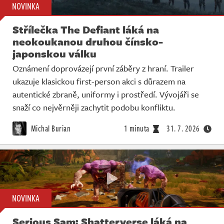
NOVINKA
Střílečka The Defiant láká na
neokoukanou druhou čínsko-
japonskou válku
Oznámení doprovázejí první záběry z hraní. Trailer
ukazuje klasickou first-person akci s důrazem na
autentické zbraně, uniformy i prostředí. Vývojáři se
snaží co nejvěrněji zachytit podobu konfliktu.
Michal Burian
1 minuta
31. 7. 2026
NOVINKA
Serious Sam: Shatterverse láká na