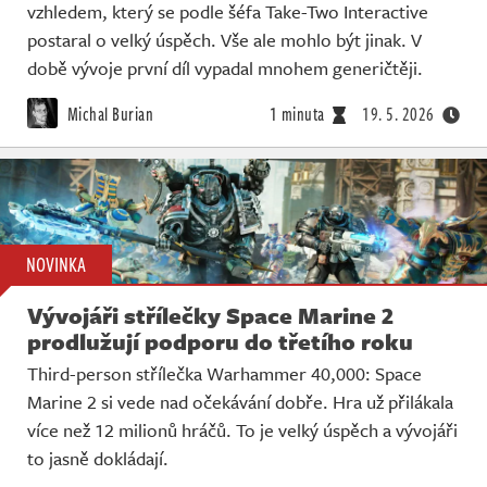
vzhledem, který se podle šéfa Take-Two Interactive
postaral o velký úspěch. Vše ale mohlo být jinak. V
době vývoje první díl vypadal mnohem generičtěji.
Michal Burian
1 minuta
19. 5. 2026
NOVINKA
Vývojáři střílečky Space Marine 2
prodlužují podporu do třetího roku
Third-person střílečka Warhammer 40,000: Space
Marine 2 si vede nad očekávání dobře. Hra už přilákala
více než 12 milionů hráčů. To je velký úspěch a vývojáři
to jasně dokládají.