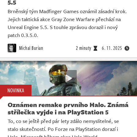
5.5
Brněnský tým Madfinger Games oznámil zásadní krok.
Jejich taktická akce Gray Zone Warfare přechází na
Unreal Engine 5.5. S touhle zprávou dorazil i nový
patch 0.3.5.0.
Michal Burian
2 minuty
6. 11. 2025
NOVINKA
Oznámen remake prvního Halo. Známá
střílečka vyjde i na PlayStation 5
To, co se ještě před pár lety zdálo nemyslitelné, se
stalo skutečností. Po Forze na PlayStation dorazí i
Halo. Microsoft během akce Halo World