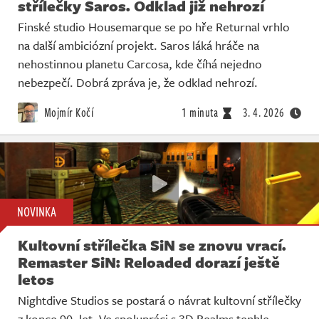
střílečky Saros. Odklad již nehrozí
Finské studio Housemarque se po hře Returnal vrhlo
na další ambiciózní projekt. Saros láká hráče na
nehostinnou planetu Carcosa, kde číhá nejedno
nebezpečí. Dobrá zpráva je, že odklad nehrozí.
Mojmír Kočí
1 minuta
3. 4. 2026
NOVINKA
Kultovní střílečka SiN se znovu vrací.
Remaster SiN: Reloaded dorazí ještě
letos
Nightdive Studios se postará o návrat kultovní střílečky
z konce 90. let. Ve spolupráci s 3D Realms tenhle