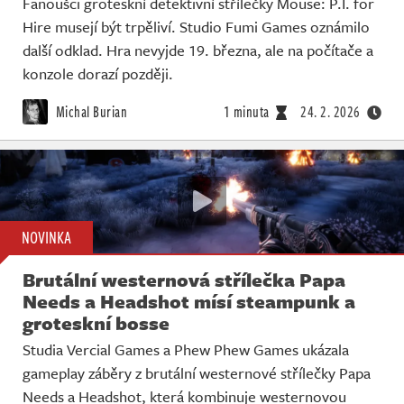
Fanoušci groteskní detektivní střílečky Mouse: P.I. for
Hire musejí být trpěliví. Studio Fumi Games oznámilo
další odklad. Hra nevyjde 19. března, ale na počítače a
konzole dorazí později.
Michal Burian
1 minuta
24. 2. 2026
NOVINKA
Brutální westernová střílečka Papa
Needs a Headshot mísí steampunk a
groteskní bosse
Studia Vercial Games a Phew Phew Games ukázala
gameplay záběry z brutální westernové střílečky Papa
Needs a Headshot, která kombinuje westernovou