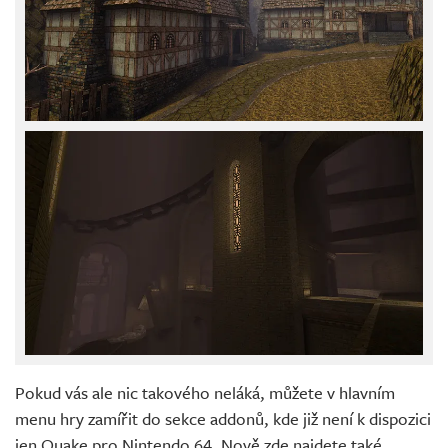
Pokud vás ale nic takového neláká, můžete v hlavním
menu hry zamířit do sekce addonů, kde již není k dispozici
jen Quake pro Nintendo 64. Nově zde najdete také