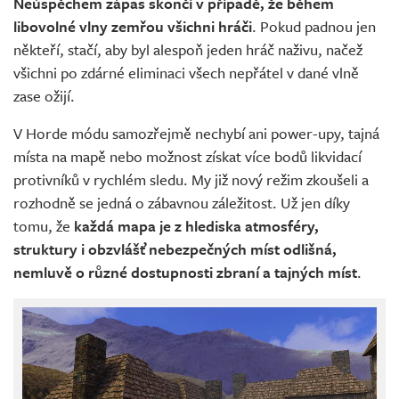
Neúspěchem zápas skončí v případě, že během
libovolné vlny zemřou všichni hráči
. Pokud padnou jen
někteří, stačí, aby byl alespoň jeden hráč naživu, načež
všichni po zdárné eliminaci všech nepřátel v dané vlně
zase ožijí.
V Horde módu samozřejmě nechybí ani power-upy, tajná
místa na mapě nebo možnost získat více bodů likvidací
protivníků v rychlém sledu. My již nový režim zkoušeli a
rozhodně se jedná o zábavnou záležitost. Už jen díky
tomu, že
každá mapa je z hlediska atmosféry,
struktury i obzvlášť nebezpečných míst odlišná,
nemluvě o různé dostupnosti zbraní a tajných míst
.