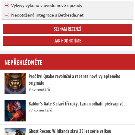
Výkyvy výkonu v úvodu nové epizody
Nedotažená integrace s Bethesda.net
SEZNAM RECENZÍ
JAK HODNOTÍME
NEPŘEHLÉDNĚTE
Proč byl Quake revoluční a recenze nově vylepšeného
originálu
9 komentářů
Baldur's Gate 3 slaví tři roky. Larian odhalil překvapivé…
77 komentářů
Ghost Recon: Wildlands slaví 25 let série velkou