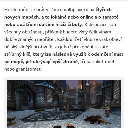
Horde mód lze hrát v rámci multiplayeru na
čtyřech
nových mapách, a to lokálně nebo online a o samotě
nebo s až třemi dalšími hráči či boty
. K dispozici jsou
všechny obtížnosti, přičemž budete vždy čelit vlnám
dobře známých nepřátel. Každou třetí vlnu se však objeví
nějaký silnější protivník, za jehož překonání získáte
stříbrný klíč, který lze následně využít k odemčení míst
na mapě, jež ukrývají lepší zbraně
, třeba raketomet
nebo granátomet.