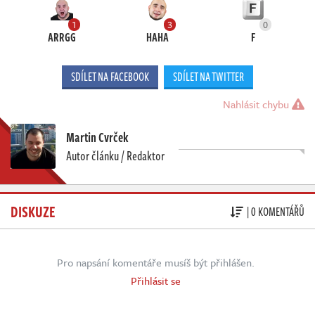
1
3
0
ARRGG
HAHA
F
SDÍLET NA FACEBOOK
SDÍLET NA TWITTER
Nahlásit chybu
Martin Cvrček
Autor článku / Redaktor
DISKUZE
| 0 KOMENTÁŘŮ
Pro napsání komentáře musíš být přihlášen.
Přihlásit se