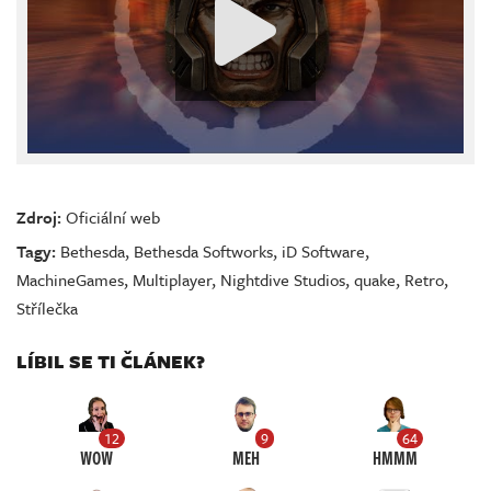
Zdroj:
Oficiální web
Tagy:
Bethesda
,
Bethesda Softworks
,
iD Software
,
MachineGames
,
Multiplayer
,
Nightdive Studios
,
quake
,
Retro
,
Střílečka
LÍBIL SE TI ČLÁNEK?
12
9
64
WOW
MEH
HMMM