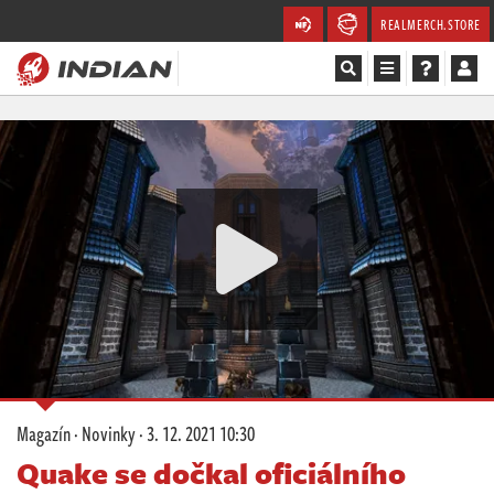
REALMERCH.STORE
Magazín
Recenze
Videa
Soutěže
Databáze
Komunita
Magazín
·
Novinky
·
3. 12. 2021 10:30
Redakce
Quake se dočkal oficiálního