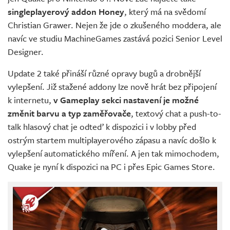
singleplayerový addon Honey
, který má na svědomí
Christian Grawer. Nejen že jde o zkušeného moddera, ale
navíc ve studiu MachineGames zastává pozici Senior Level
Designer.
Update 2 také přináší různé opravy bugů a drobnější
vylepšení. Již stažené addony lze nově hrát bez připojení
k internetu,
v Gameplay sekci nastavení je možné
změnit barvu a typ zaměřovače
, textový chat a push-to-
talk hlasový chat je odteď k dispozici i v lobby před
ostrým startem multiplayerového zápasu a navíc došlo k
vylepšení automatického míření. A jen tak mimochodem,
Quake je nyní k dispozici na PC i přes Epic Games Store.