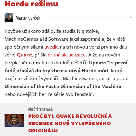
Horde režimu
Živě
Martin Cvrček
Když se už skoro zdálo, že studia Nightdive,
MachineGames a id Software jaksi zapomněla, že v létě
společnými silami
uvedla
na trh novou verzi prvního dílu
série
Quake
, přišla
druhá aktualizace
. A že na novém
bezplatném obsahu rozhodně nešetří.
Update 2 v první
řadě přidává do hry zbrusu nový Horde mód
, který
mají na svědomí vývojáři z MachineGames, autoři epizod
Dimension of the Past
a
Dimension of the Machine
nebo novějších her ze série Wolfenstein.
PROČ BYL QUAKE REVOLUČNÍ A
RECENZE NOVĚ VYLEPŠENÉHO
ORIGINÁLU