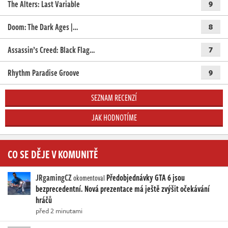
The Alters: Last Variable
9
Doom: The Dark Ages |…
8
Assassin’s Creed: Black Flag…
7
Rhythm Paradise Groove
9
SEZNAM RECENZÍ
JAK HODNOTÍME
CO SE DĚJE V KOMUNITĚ
JRgamingCZ
Předobjednávky GTA 6 jsou
okomentoval
bezprecedentní. Nová prezentace má ještě zvýšit očekávání
hráčů
před 2 minutami