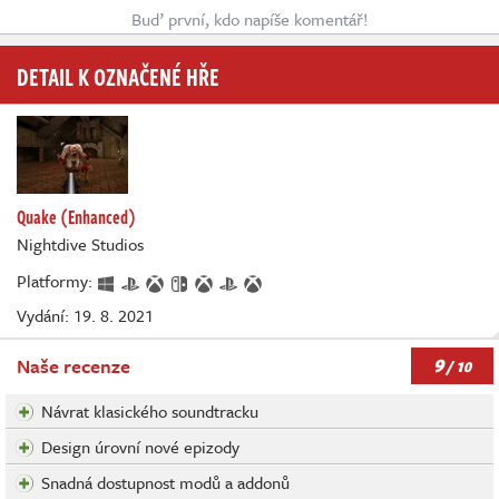
Buď první, kdo napíše komentář!
DETAIL K OZNAČENÉ HŘE
Quake (Enhanced)
Nightdive Studios
Platformy:
Vydání: 19. 8. 2021
9
Naše recenze
/ 10
Návrat klasického soundtracku
Design úrovní nové epizody
Snadná dostupnost modů a addonů