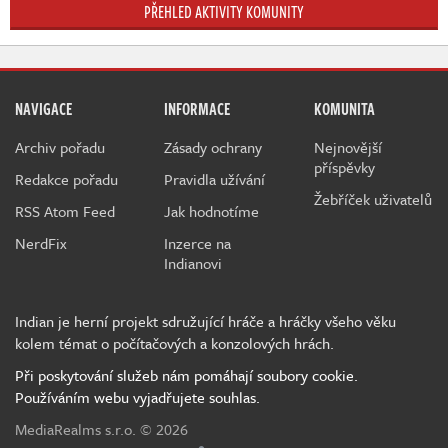
PŘEHLED AKTIVITY KOMUNITY
NAVIGACE
INFORMACE
KOMUNITA
Archiv pořadu
Zásady ochrany
Nejnovější
příspěvky
Redakce pořadu
Pravidla užívání
Žebříček uživatelů
RSS Atom Feed
Jak hodnotíme
NerdFix
Inzerce na
Indianovi
Indian je herní projekt sdružující hráče a hráčky všeho věku
kolem témat o počítačových a konzolových hrách.
Při poskytování služeb nám pomáhají soubory cookie.
Používáním webu vyjadřujete souhlas.
MediaRealms s.r.o.
© 2026