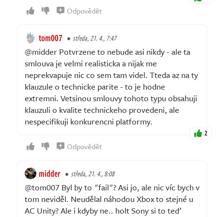
Odpovědět
tom007
středa, 21. 4., 7:47
@midder Potvrzene to nebude asi nikdy - ale ta
smlouva je velmi realisticka a nijak me
neprekvapuje nic co sem tam videl. Tteda az na ty
klauzule o technicke parite - to je hodne
extremni. Vetsinou smlouvy tohoto typu obsahuji
klauzuli o kvalite technickeho provedeni, ale
nespecifikuji konkurencni platformy.
2
Odpovědět
midder
středa, 21. 4., 8:08
@tom007 Byl by to "fail"? Asi jo, ale nic víc bych v
tom neviděl. Neudělal náhodou Xbox to stejné u
AC Unity? Ale i kdyby ne.. holt Sony si to teď