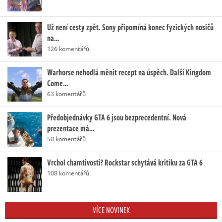
Už není cesty zpět. Sony připomíná konec fyzických nosičů
na…
126 komentářů
Warhorse nehodlá měnit recept na úspěch. Další Kingdom
Come…
63 komentářů
Předobjednávky GTA 6 jsou bezprecedentní. Nová
prezentace má…
50 komentářů
Vrchol chamtivosti? Rockstar schytává kritiku za GTA 6
108 komentářů
VÍCE NOVINEK