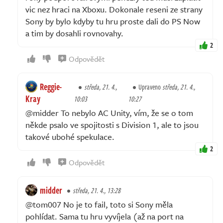
vic nez hraci na Xboxu. Dokonale reseni ze strany
Sony by bylo kdyby tu hru proste dali do PS Now
a tim by dosahli rovnovahy.
2
Odpovědět
Reggie-
středa, 21. 4.,
Upraveno
středa, 21. 4.,
Kray
10:03
10:27
@midder To nebylo AC Unity, vím, že se o tom
někde psalo ve spojitosti s Division 1, ale to jsou
takové ubohé spekulace.
2
Odpovědět
midder
středa, 21. 4., 13:28
@tom007 No je to fail, toto si Sony měla
pohlídat. Sama tu hru vyvíjela (až na port na