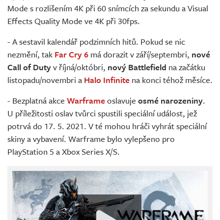
Mode s rozlišením 4K při 60 snímcích za sekundu a Visual
Effects Quality Mode ve 4K při 30fps.
- A sestavil kalendář podzimních hitů. Pokud se nic
nezmění, tak
Far Cry 6
má dorazit v září/septembri,
nové
Call of Duty
v říjná/októbri,
nový Battlefield
na začátku
listopadu/novembri a
Halo Infinite
na konci téhož měsíce.
- Bezplatná akce
Warframe
oslavuje
osmé narozeniny
.
U příležitosti oslav tvůrci spustili speciální událost, jež
potrvá do 17. 5. 2021. V té mohou hráči vyhrát speciální
skiny a vybavení. Warframe bylo vylepšeno pro
PlayStation 5 a Xbox Series X/S.