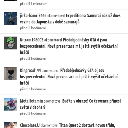
před 51 minutami
jirka-hamrik665
Expeditions: Samurai nás už dnes
okomentoval
vezme do Japonska v době samurajů
před 2 hodinami
Nitram1980CZ
Předobjednávky GTA 6 jsou
okomentoval
bezprecedentní. Nová prezentace má ještě zvýšit očekávání
hráčů
před 2 hodinami
Kingroad144
Předobjednávky GTA 6 jsou
okomentoval
bezprecedentní. Nová prezentace má ještě zvýšit očekávání
hráčů
před 3 hodinami
Metalfetamin
Buďte v obraze! Co červenec přinesl
okomentoval
světu videoher?
před 3 hodinami
ChocolateJJ
Titan Quest 2 dostává novou třídu,
okomentoval