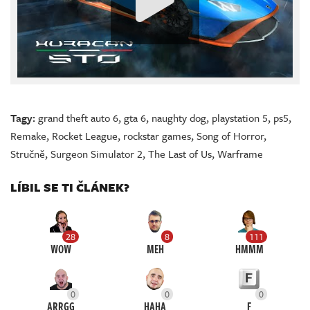
Tagy:
grand theft auto 6
,
gta 6
,
naughty dog
,
playstation 5
,
ps5
,
Remake
,
Rocket League
,
rockstar games
,
Song of Horror
,
Stručně
,
Surgeon Simulator 2
,
The Last of Us
,
Warframe
LÍBIL SE TI ČLÁNEK?
28
8
111
WOW
MEH
HMMM
0
0
0
ARRGG
HAHA
F