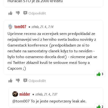
Huracán STO je za 2000 kreditů
Odpovědět
tom007
středa, 21. 4., 7:14
Uprimne receno za vcerejsek sem predpokladal ze
nejzajimavejsi veci z herniho sveta budou novinky z
Gamestack konference (predpokladam ze si to
nechate na samostatny clanek kdyz to tu nevidim -
bylo toho oznameno docela dost) - nicmene pak se
mi Twitter zblaznil kvuli te smlouve mezi Sony a
Capcom ;)
3
Odpovědět
midder
středa, 21. 4., 7:37
@tom007 To je jeste nepotvrzeny leak ale.
2