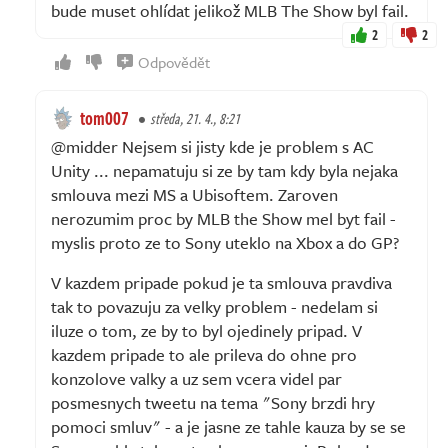
bude muset ohlídat jelikož MLB The Show byl fail.
2
2
Odpovědět
tom007
středa, 21. 4., 8:21
@midder Nejsem si jisty kde je problem s AC
Unity ... nepamatuju si ze by tam kdy byla nejaka
smlouva mezi MS a Ubisoftem. Zaroven
nerozumim proc by MLB the Show mel byt fail -
myslis proto ze to Sony uteklo na Xbox a do GP?
V kazdem pripade pokud je ta smlouva pravdiva
tak to povazuju za velky problem - nedelam si
iluze o tom, ze by to byl ojedinely pripad. V
kazdem pripade to ale prileva do ohne pro
konzolove valky a uz sem vcera videl par
posmesnych tweetu na tema "Sony brzdi hry
pomoci smluv" - a je jasne ze tahle kauza by se se