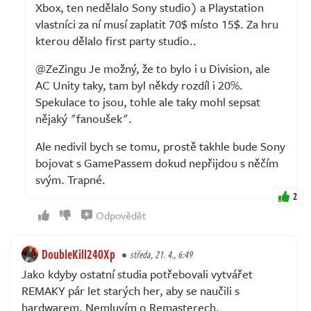
Xbox, ten nedělalo Sony studio) a Playstation
vlastníci za ní musí zaplatit 70$ místo 15$. Za hru
kterou dělalo first party studio..
@ZeZingu Je možný, že to bylo i u Division, ale
AC Unity taky, tam byl někdy rozdíl i 20%.
Spekulace to jsou, tohle ale taky mohl sepsat
nějaký "fanoušek".
Ale nedivil bych se tomu, prostě takhle bude Sony
bojovat s GamePassem dokud nepřijdou s něčím
svým. Trapné.
2
Odpovědět
DoubleKill240Xp
středa, 21. 4., 6:49
Jako kdyby ostatní studia potřebovali vytvářet
REMAKY pár let starých her, aby se naučili s
hardwarem. Nemluvím o Remasterech.