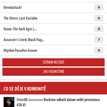
Denshattack!
9
The Alters: Last Variable
9
Doom: The Dark Ages |…
8
Assassin’s Creed: Black Flag…
7
Rhythm Paradise Groove
9
SEZNAM RECENZÍ
JAK HODNOTÍME
CO SE DĚJE V KOMUNITĚ
lister88
Rockstar odhalil datum velké prezentace
okomentoval
GTA VI