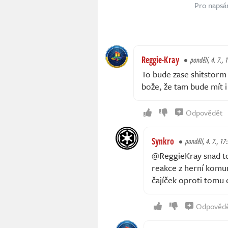
Pro napsá
Reggie-Kray
pondělí, 4. 7., 
To bude zase shitstorm 
bože, že tam bude mít 
Odpovědět
Synkro
pondělí, 4. 7., 17
@ReggieKray snad to
reakce z herní komun
čajíček oproti tomu 
Odpověd