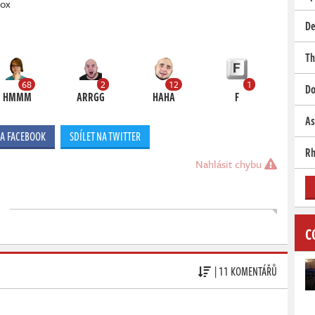
ox
De
Th
68
2
12
1
Do
HMMM
ARRGG
HAHA
F
As
NA FACEBOOK
SDÍLET NA TWITTER
Rh
Nahlásit chybu
C
| 11 KOMENTÁŘŮ