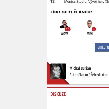
TZ
Monica Studio
,
Vývoj her
,
Xb
LÍBIL SE TI ČLÁNEK?
10
4
WOW
MEH
SDÍLET 
Michal Burian
Autor článku / Šéfredaktor
DISKUZE