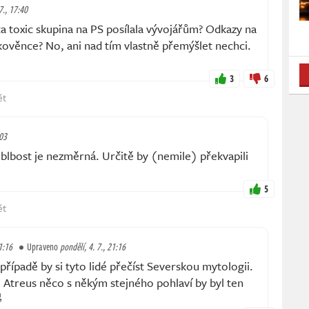
7., 17:40
 toxic skupina na PS posílala vývojářům? Odkazy na
ověnce? No, ani nad tím vlastně přemýšlet nechci.
3
6
ět
:03
lbost je nezměrná. Určitě by (nemile) překvapili
5
ět
1:16
Upraveno
pondělí, 4. 7., 21:16
ípadě by si tyto lidé přečíst Severskou mytologii.
 Atreus něco s někým stejného pohlaví by byl ten
