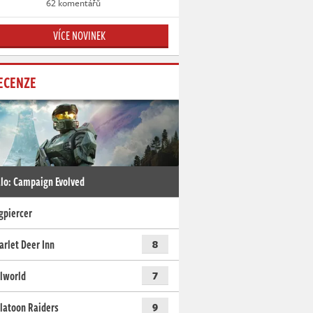
62 komentářů
VÍCE NOVINEK
ECENZE
lo: Campaign Evolved
gpiercer
arlet Deer Inn
8
lworld
7
latoon Raiders
9