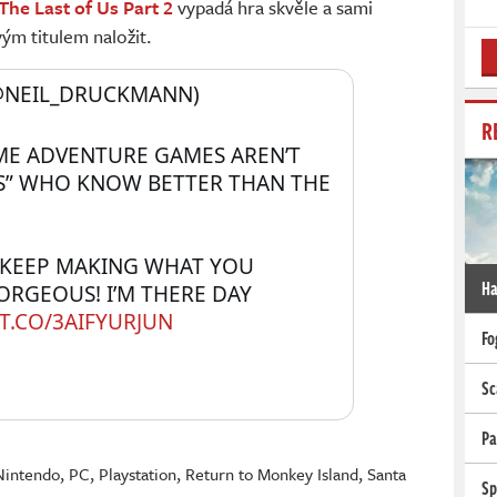
The Last of Us Part 2
vypadá hra skvěle a sami
vým titulem naložit.
@NEIL_DRUCKMANN) 
R
 ADVENTURE GAMES AREN’T 
S” WHO KNOW BETTER THAN THE 
L KEEP MAKING WHAT YOU 
Ha
GORGEOUS! I’M THERE DAY 
/T.CO/3AIFYURJUN
Fo
Sc
Pa
Nintendo
,
PC
,
Playstation
,
Return to Monkey Island
,
Santa
Sp