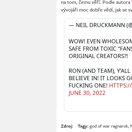
na tom, čemu věří. Podle autora
vývojáři moc dobře vědí, jak se s
— NEIL DRUCKMANN (
WOW! EVEN WHOLESOME
SAFE FROM TOXIC “FAN
ORIGINAL CREATORS?! 
RON (AND TEAM), Y’AL
BELIEVE IN! IT LOOKS 
FUCKING ONE! 
HTTPS:/
JUNE 30, 2022
Zdroj:
Tagy:
god of war ragnarok
,