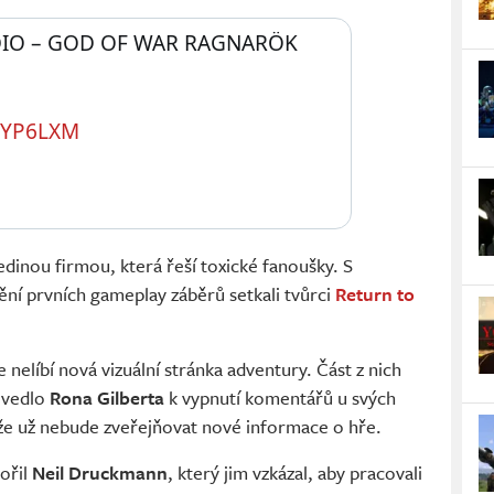
IO – GOD OF WAR RAGNARÖK 
 
ZYP6LXM
edinou firmou, která řeší toxické fanoušky. S
ění prvních gameplay záběrů setkali tvůrci
Return to
nelíbí nová vizuální stránka adventury. Část z nich
ž vedlo
Rona Gilberta
k vypnutí komentářů u svých
že už nebude zveřejňovat nové informace o hře.
ořil
Neil Druckmann
, který jim vzkázal, aby pracovali