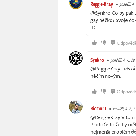
Reggie-Kray
pondělí, 4. 
@Synkro Co by pak ta
gay péčko? Svoje čok
:D
Odpověd
Synkro
pondělí, 4. 7., 20
@ReggieKray Lidská b
něčím novým.
Odpověd
Ricmont
pondělí, 4. 7., 2
@ReggieKray V tom př
Protože to že by měl
nejmenší problém 