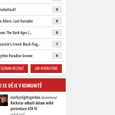
nshattack!
9
e Alters: Last Variable
9
om: The Dark Ages |…
8
sassin’s Creed: Black Flag…
7
ythm Paradise Groove
9
SEZNAM RECENZÍ
JAK HODNOTÍME
O SE DĚJE V KOMUNITĚ
markyslightsgordon
okomentoval
Rockstar odhalil datum velké
prezentace GTA VI
právě teď