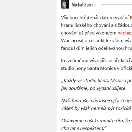
Michal Burian
Všichni chtějí znát datum vydání
hranu lidského chování a s žádoucí
chování už před víkendem
necháp
War prosil o respekt ke všem vývo
fanouškům jejich očekávanou hru
Ke známému vývojáři se přidala řad
studio Sony Santa Monica v ofici
„Každý ve studiu Santa Monica pra
jak doufáme, po vydání užijete.
Naši fanoušci nás inspirují a chá
vášeň by však neměla být toxická 
Oslavujme naši komunitu tím, že 
chovat s respektem.“