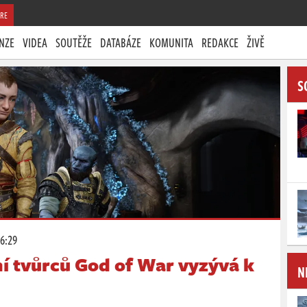
RE
NZE
VIDEA
SOUTĚŽE
DATABÁZE
KOMUNITA
REDAKCE
ŽIVĚ
S
16:29
ní tvůrců God of War vyzývá k
N