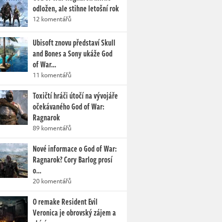
odložen, ale stihne letošní rok
12 komentářů
Ubisoft znovu představí Skull
and Bones a Sony ukáže God
of War…
11 komentářů
Toxičtí hráči útočí na vývojáře
očekávaného God of War:
Ragnarok
89 komentářů
Nové informace o God of War:
Ragnarok? Cory Barlog prosí
o…
20 komentářů
O remake Resident Evil
Veronica je obrovský zájem a