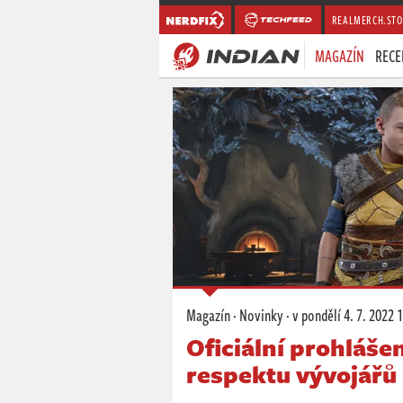
REALMERCH.STO
MAGAZÍN
RECE
Magazín
·
Novinky
·
v pondělí
4. 7. 2022 
Oficiální prohláše
respektu vývojářů