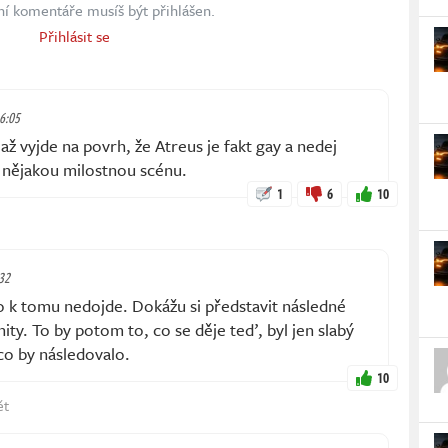
ní komentáře musíš být přihlášen.
Přihlásit se
16:05
až vyjde na povrh, že Atreus je fakt gay a nedej
i nějakou milostnou scénu.
1
6
10
:32
 k tomu nedojde. Dokážu si představit následné
ity. To by potom to, co se děje teď, byl jen slabý
co by následovalo.
10
ět