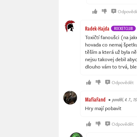
Odpověd
Radek-Hajda
ROCKETCLUB
Toxičtí fanoušci (na ja
hovada co nemaj špetku
těším a která už byla n
nejsu takovej debil aby
dlouho vám to trvá, ble
Odpovědět
MafiaFand
pondělí, 4. 7., 15
Hry mají pobavit
Odpovědět