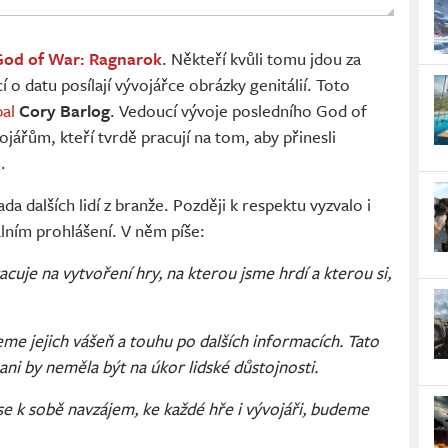
God of War: Ragnarok
. Někteří kvůli tomu jdou za
 o datu posílají vývojářce obrázky genitálií. Toto
al
Cory Barlog
. Vedoucí vývoje posledního God of
jářům, kteří tvrdě pracují na tom, aby přinesli
.
a dalších lidí z branže. Později k respektu vyzvalo i
álním prohlášení. V něm píše:
cuje na vytvoření hry, na kterou jsme hrdí a kterou si,
peme jejich vášeň a touhu po dalších informacích. Tato
ani by neměla být na úkor lidské důstojnosti.
se k sobě navzájem, ke každé hře i vývojáři, budeme