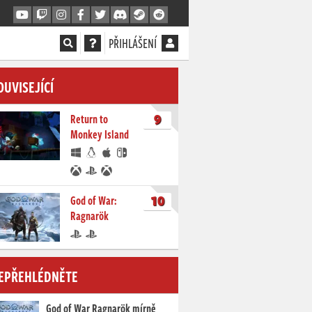
PŘIHLÁŠENÍ
OUVISEJÍCÍ
9
Return to
Monkey Island
10
God of War:
Ragnarök
EPŘEHLÉDNĚTE
God of War Ragnarök mírně