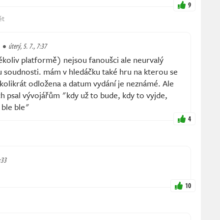
9
ět
úterý, 5. 7., 7:37
kékoliv platformě) nejsou fanoušci ale neurvalý
 soudnosti. mám v hledáčku také hru na kterou se
ěkolikrát odložena a datum vydání je neznámé. Ale
ch psal vývojářům "kdy už to bude, kdy to vyjde,
 ble ble"
4
:33
10