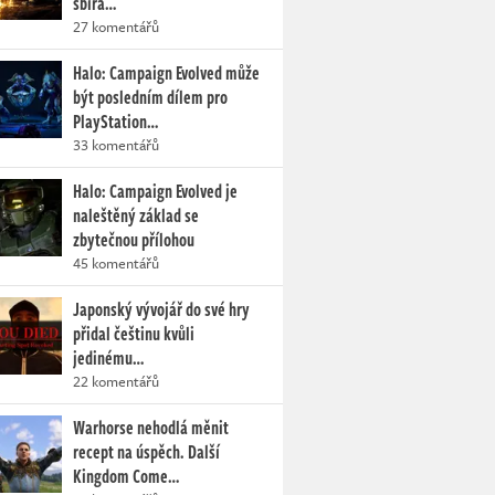
sbírá…
27 komentářů
Halo: Campaign Evolved může
být posledním dílem pro
PlayStation…
33 komentářů
Halo: Campaign Evolved je
naleštěný základ se
zbytečnou přílohou
45 komentářů
Japonský vývojář do své hry
přidal češtinu kvůli
jedinému…
22 komentářů
Warhorse nehodlá měnit
recept na úspěch. Další
Kingdom Come…