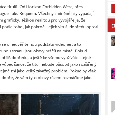
íce titulů. Od Horizon Forbidden West, přes
lague Tale: Requiem. Všechny zmíněné hry vypadají
graficky. Těžkou realitou pro vývojáře je, že
C
 podle toho, jak pokročil jejich vizuál dopředu oproti
e se o neuvěřitelnou podstatu videoher, a to
druhou stranu jsou obavy hráčů na místě. Pokud
příliš dopředu, a ještě ke všemu využíváte stejné
e vůbec šance, že titul nebude působit jako rozšířený
zřejmě zní jako velký závažný problém. Pokud by však
k a dobře, že vám tyto obavy rázem rozmáčkne jako