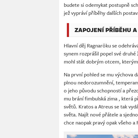
budete si odemykat postupně scho
jež vypráví příběhy dalších postav
ZAPOJENÍ PŘÍBĚHU A
Hlavní děj Ragnaröku se odehrává
synem rozprášil popel své druhé 
mohl stát dobrým otcem, kterým 
Na první pohled se mu výchova dař
plnou nedorozumnění, temperamen
o jeho původu schopností a přezd
mu brání fimbulská zima , která 
světů. Kratos a Atreus se tak vydá
světa. Najít nové přátele a sjedn
chce naopak pravý opak všeho a 