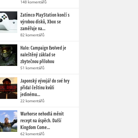
148 komentářů
Zatímco PlayStation končí s
výrobou disků, Xbox se
zaměřuje na…
82 komentářů
Halo: Campaign Evolved je
naleštěný základ se
zbytečnou přílohou
51 komentářů
Japonský vývojář do své hry
přidal češtinu kvůli
jedinému…
22 komentářů
Warhorse nehodlá měnit
recept na úspěch. Další
Kingdom Come…
62 komentářů