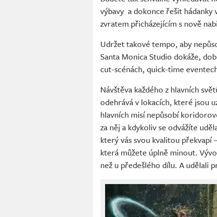
výbavy a dokonce řešit hádanky 
zvratem přicházejícím s nově nab
Udržet takové tempo, aby nepůso
Santa Monica Studio dokáže, dob
cut-scénách, quick-time eventec
Návštěva každého z hlavních světů
odehrává v lokacích, které jsou u
hlavních misí nepůsobí koridorov
za něj a kdykoliv se odvážíte udě
který vás svou kvalitou překvapí 
která můžete úplně minout. Vývojá
než u předešlého dílu. A udělali 