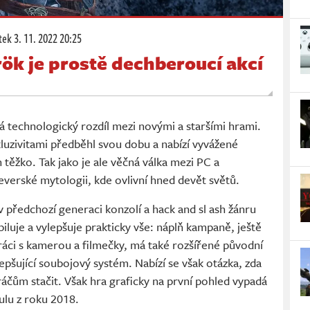
tek
3. 11. 2022 20:25
ök je prostě dechberoucí akcí
írá technologický rozdíl mezi novými a staršími hrami.
kluzivitami předběhl svou dobu a nabízí vyvážené
en těžko. Tak jako je ale věčná válka mezi PC a
severské mytologii, kde ovlivní hned devět světů.
 v předchozí generaci konzolí a hack and sl ash žánru
luje a vylepšuje prakticky vše: náplň kampaně, ještě
práci s kamerou a filmečky, má také rozšířené původní
epšující soubojový systém. Nabízí se však otázka, zda
čům stačit. Však hra graficky na první pohled vypadá
ulu z roku 2018.