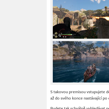
S takovou premisou vstupujete do 
až do svého konce nastávající po 
Budete tak schválně vyhledávat n