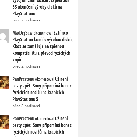
vývojáři Clair Obscur: Expedition
33 ukončení výroby disků na
PlayStationu
před 2 hodinami
MadJigSaw
Zatímco
okomentoval
PlayStation končí s výrobou disků,
Xbox se zaměřuje na zpětnou
kompatibilitu a převod fyzických
kopií
před 2 hodinami
PanPrcstenu
Už není
okomentoval
cesty zpět. Sony připomíná konec
fyzických nosičů na krabicích
PlayStationu 5
před 2 hodinami
PanPrcstenu
Už není
okomentoval
cesty zpět. Sony připomíná konec
fyzických nosičů na krabicích