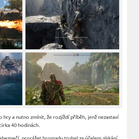
hry a nutno zmínit, že rozjíždí příběh, jenž nezastaví
cirka 40 hodinách.
ebezpečí, prorážet hromadu truhel za účelem získání