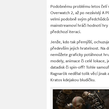
Podobnému problému letos čelí v
Overwatch 2, až po nezávislý A P
velmi podobně svým předchůdcům 
mainstreamoví hráči hodnotí hry i
předchozí iteraci.
Jenže, kdo tak přemýšlí, ochuzuj
především jejich hratelnost. Na 
nemůžete graficky potáhnout hru 
modely, animace či celé lokace, j
datadisk či spin-off? Tohle samo
Ragnarök nedělal tolik věcí jina
Kratos kdejakou bludičku.