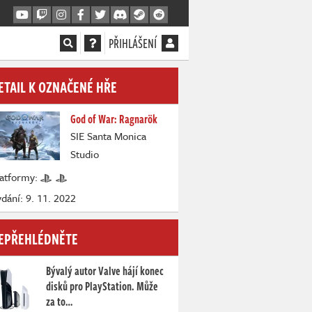
PŘIHLÁŠENÍ
ETAIL K OZNAČENÉ HŘE
God of War: Ragnarök
SIE Santa Monica
Studio
latformy:
dání: 9. 11. 2022
EPŘEHLÉDNĚTE
Bývalý autor Valve hájí konec
disků pro PlayStation. Může
za to…