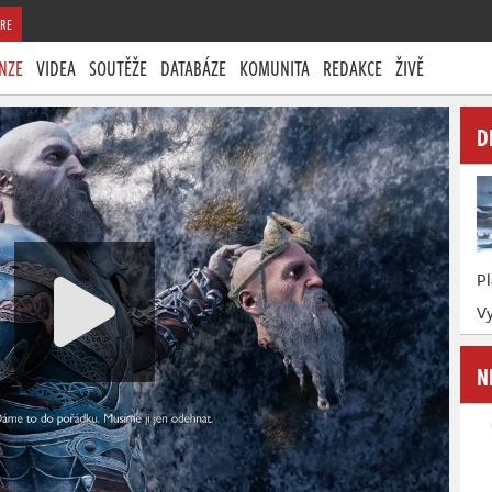
RE
NZE
VIDEA
SOUTĚŽE
DATABÁZE
KOMUNITA
REDAKCE
ŽIVĚ
D
P
Vy
N