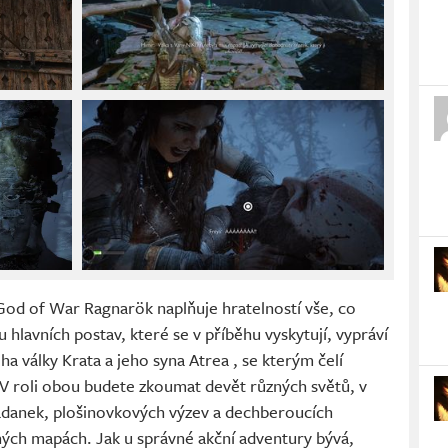
 God of War Ragnarök naplňuje hratelností vše, co
 hlavních postav, které se v příběhu vyskytují, vypráví
ha války Krata a jeho syna Atrea , se kterým čelí
 roli obou budete zkoumat devět různých světů, v
hádanek, plošinovkových výzev a dechberoucích
ných mapách. Jak u správné akční adventury bývá,