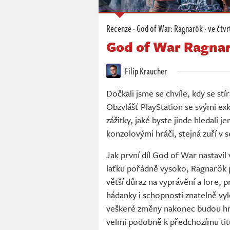
Recenze
·
God of War: Ragnarök
·
ve čtvr
God of War Ragnar
Filip Kraucher
Dočkali jsme se chvíle, kdy se st
Obzvlášť PlayStation se svými ex
zážitky, jaké byste jinde hledali j
konzolovými hráči, stejná zuří v 
Jak první díl God of War nastavil
laťku pořádně vysoko, Ragnarök pi
větší důraz na vyprávění a lore, 
hádanky i schopnosti znatelně vyl
veškeré změny nakonec budou hrá
velmi podobně k předchozímu tit