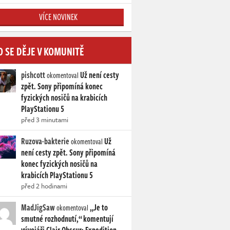
VÍCE NOVINEK
O SE DĚJE V KOMUNITĚ
pishcott
Už není cesty
okomentoval
zpět. Sony připomíná konec
fyzických nosičů na krabicích
PlayStationu 5
před 3 minutami
Ruzova-bakterie
Už
okomentoval
není cesty zpět. Sony připomíná
konec fyzických nosičů na
krabicích PlayStationu 5
před 2 hodinami
MadJigSaw
„Je to
okomentoval
smutné rozhodnutí,“ komentují