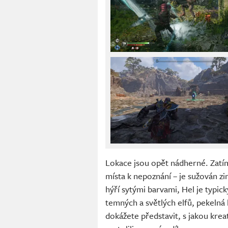
Lokace jsou opět nádherné. Zatím
místa k nepoznání – je sužován zi
hýří sytými barvami, Hel je typi
temných a světlých elfů, pekelná 
dokážete představit, s jakou kreat