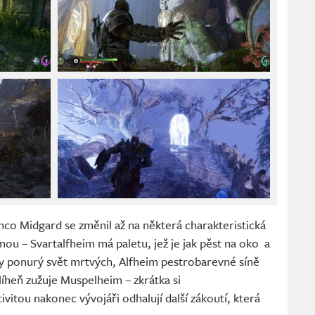
co Midgard se změnil až na některá charakteristická
mou – Svartalfheim má paletu, jež je jak pěst na oko a
cky ponurý svět mrtvých, Alfheim pestrobarevné síně
líheň zužuje Muspelheim – zkrátka si
ivitou nakonec vývojáři odhalují další zákoutí, která