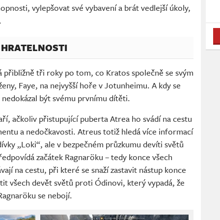
pnosti, vylepšovat své vybavení a brát vedlejší úkoly,
.
 HRATELNOSTI
 přibližně tři roky po tom, co Kratos společně se svým
ženy, Faye, na nejvyšší hoře v Jotunheimu. A kdy se
nedokázal být svému prvnímu dítěti.
í, ačkoliv přistupující puberta Atrea ho svádí na cestu
tu a nedočkavosti. Atreus totiž hledá více informací
ívky „Loki“, ale v bezpečném průzkumu devíti světů
předpovídá začátek Ragnaröku – tedy konce všech
vají na cestu, při které se snaží zastavit nástup konce
otit všech devět světů proti Ódinovi, který vypadá, že
Ragnaröku se nebojí.