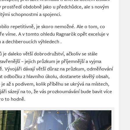
v prostředí obdobně jako u předchůdce, ale s novým
itými schopnostmi a spojenci.
bilo repetitivně, je skoro nemožné. Ale o tom, co
ře víme. A v tomto ohledu Ragnarök opět exceluje v
h a dechberoucích výhledech .
 je daleko větší dobrodružství, ačkoliv se stále
zavřenější – jejich průzkum je příjemnější a vyjma
ě. Vývojáři dávají větší důraz na průzkum, odměňování
lat odbočku z hlavního úkolu, dostanete skvělý obsah,
– je až s podivem, kolik příběhu se ukrývá na místech,
ři sázejí na to, že vás prozkoumávání bude bavit více
pro to hodně.