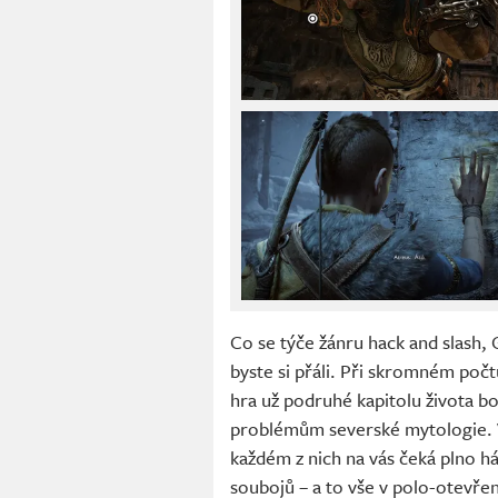
Co se týče žánru hack and slash,
byste si přáli. Při skromném počtu
hra už podruhé kapitolu života bo
problémům severské mytologie. V
každém z nich na vás čeká plno 
soubojů – a to vše v polo-otevře