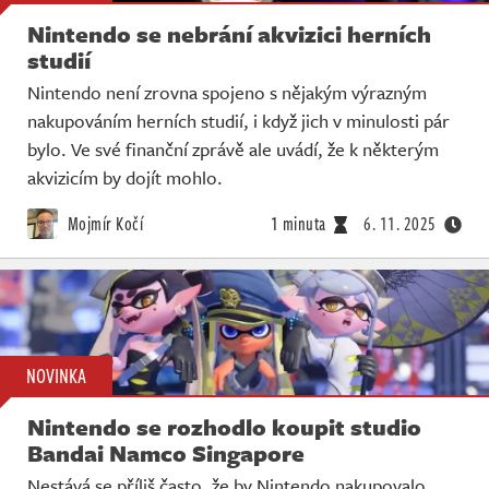
Nintendo se nebrání akvizici herních
studií
Nintendo není zrovna spojeno s nějakým výrazným
nakupováním herních studií, i když jich v minulosti pár
bylo. Ve své finanční zprávě ale uvádí, že k některým
akvizicím by dojít mohlo.
Mojmír Kočí
1 minuta
6. 11. 2025
NOVINKA
Nintendo se rozhodlo koupit studio
Bandai Namco Singapore
Nestává se příliš často, že by Nintendo nakupovalo