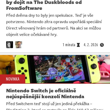
by dojít na The Duskbloods od
FromSoftware
Před dvěma dny to byly jen spekulace. Teď je vše
potvrzeno. Nintendo zítra opravdu uspořádá speciální
Direct věnovaný hrám od partnerů. Na akci se můžou
objevit velice očekávané hry.
1 minuta
4. 2. 2026
NOVINKA
Nintendo Switch je oficiálně
nejúspěšnější konzolí Nintenda
Před Switchem teď stojí už jen jediná překážka –
PlayStation 2, která se zastavila na čísle 160,63 milionu