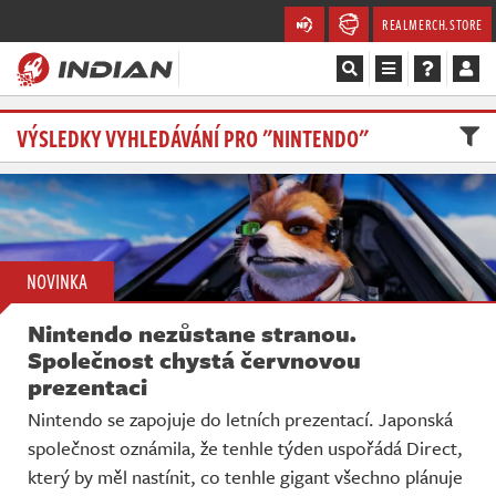
REALMERCH.STORE
Magazín
VÝSLEDKY VYHLEDÁVÁNÍ PRO "NINTENDO"
Recenze
Videa
NOVINKA
Soutěže
Nintendo nezůstane stranou.
Databáze
Společnost chystá červnovou
prezentaci
Komunita
Nintendo se zapojuje do letních prezentací. Japonská
společnost oznámila, že tenhle týden uspořádá Direct,
Redakce
který by měl nastínit, co tenhle gigant všechno plánuje