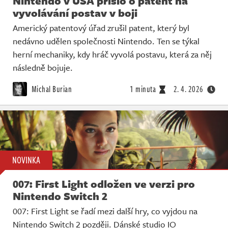
Nintendo v USA přišlo o patent na
vyvolávání postav v boji
Americký patentový úřad zrušil patent, který byl
nedávno udělen společnosti Nintendo. Ten se týkal
herní mechaniky, kdy hráč vyvolá postavu, která za něj
následně bojuje.
Michal Burian
1 minuta
2. 4. 2026
NOVINKA
007: First Light odložen ve verzi pro
Nintendo Switch 2
007: First Light se řadí mezi další hry, co vyjdou na
Nintendo Switch 2 později. Dánské studio IO