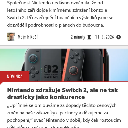
Společnost Nintendo nedávno oznámila, že od
letošního září dojde k mírnému zdražení konzole
Switch 2. Při zveřejnění finančních výsledků jsme se
dozvěděli podrobnosti o plánech do budoucna.
Mojmír Kočí
2 minuty
11. 5. 2026
NOVINKA
Nintendo zdražuje Switch 2, ale ne tak
drasticky jako konkurence
„Upřímně se omlouváme za dopady těchto cenových
změn na naše zákazníky a partnery a děkujeme za
pochopení,“ uvádí Nintendo v době, kdy čelí rostoucím
nákladům na výrobu a komplikacím.