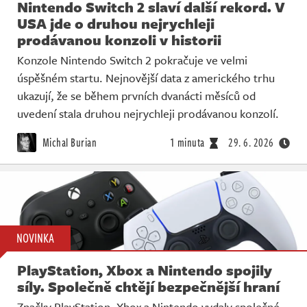
Nintendo Switch 2 slaví další rekord. V
USA jde o druhou nejrychleji
prodávanou konzoli v historii
Konzole Nintendo Switch 2 pokračuje ve velmi
úspěšném startu. Nejnovější data z amerického trhu
ukazují, že se během prvních dvanácti měsíců od
uvedení stala druhou nejrychleji prodávanou konzolí.
Michal Burian
1 minuta
29. 6. 2026
NOVINKA
PlayStation, Xbox a Nintendo spojily
síly. Společně chtějí bezpečnější hraní
Značky PlayStation, Xbox a Nintendo vydaly společné