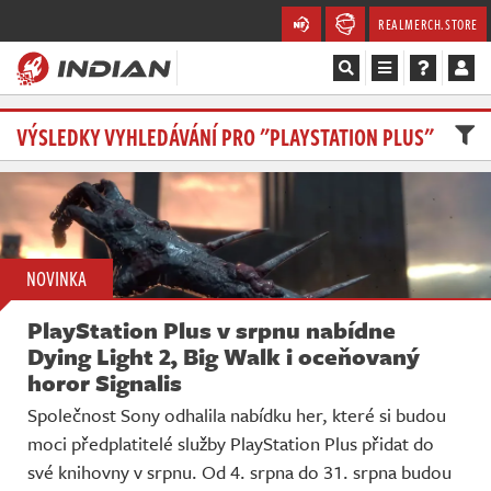
REALMERCH.STORE
Magazín
VÝSLEDKY VYHLEDÁVÁNÍ PRO "PLAYSTATION PLUS"
Recenze
Videa
NOVINKA
Soutěže
PlayStation Plus v srpnu nabídne
Databáze
Dying Light 2, Big Walk i oceňovaný
horor Signalis
Komunita
Společnost Sony odhalila nabídku her, které si budou
moci předplatitelé služby PlayStation Plus přidat do
Redakce
své knihovny v srpnu. Od 4. srpna do 31. srpna budou