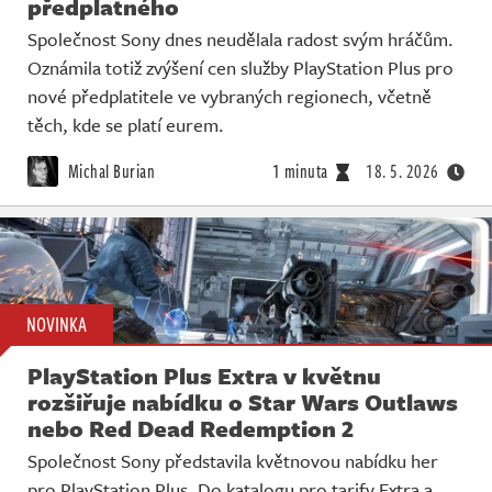
předplatného
Společnost Sony dnes neudělala radost svým hráčům.
Oznámila totiž zvýšení cen služby PlayStation Plus pro
nové předplatitele ve vybraných regionech, včetně
těch, kde se platí eurem.
Michal Burian
1 minuta
18. 5. 2026
NOVINKA
PlayStation Plus Extra v květnu
rozšiřuje nabídku o Star Wars Outlaws
nebo Red Dead Redemption 2
Společnost Sony představila květnovou nabídku her
pro PlayStation Plus. Do katalogu pro tarify Extra a