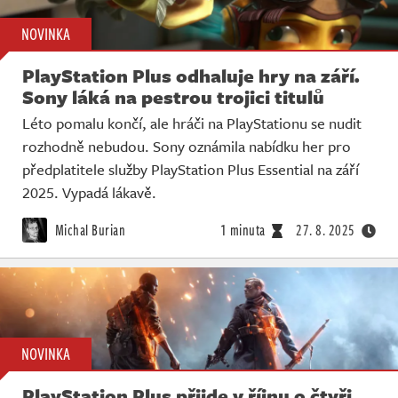
NOVINKA
PlayStation Plus odhaluje hry na září.
Sony láká na pestrou trojici titulů
Léto pomalu končí, ale hráči na PlayStationu se nudit
rozhodně nebudou. Sony oznámila nabídku her pro
předplatitele služby PlayStation Plus Essential na září
2025. Vypadá lákavě.
Michal Burian
1 minuta
27. 8. 2025
NOVINKA
PlayStation Plus přijde v říjnu o čtyři